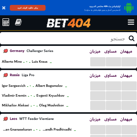
اپلیکیشن بت 404 مختص اندروید
برای دانلود کلیک کنید
(دسترسی آسان و بدون فیلترشکن به سایت)
Germany
میزبان
مساوی
میهمان
Challenger Series
...
...
...
..
-
..
Alberto Mino
Luis Kraus
...
Russia
میزبان
مساوی
میهمان
Liga Pro
...
...
...
..
-
..
Igor Sergeevich
Albert Bogomolov
...
...
...
...
..
-
..
Vladimir Eremin
Evgenii Kryuchkov
...
...
...
...
..
-
..
Mikhailov Aleksei
Oleg Moshnikov
...
Laos
میزبان
مساوی
میهمان
WTT Feeder Vientiane
...
...
...
..
-
..
Sathiyan Gnanasekaran
Abhinandh Pradhivadhi
...