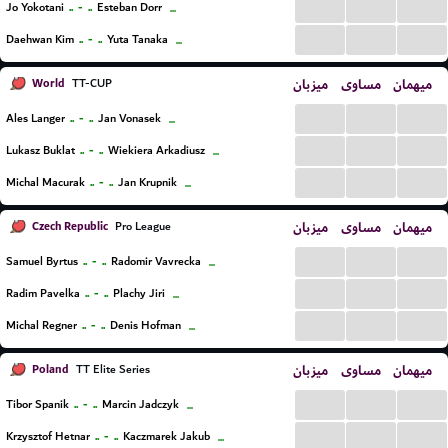
...
...
...
..
-
..
Jo Yokotani
Esteban Dorr
...
...
...
...
..
-
..
Daehwan Kim
Yuta Tanaka
...
World
میزبان
مساوی
میهمان
TT-CUP
...
...
...
..
-
..
Ales Langer
Jan Vonasek
...
...
...
...
..
-
..
Lukasz Buklat
Wiekiera Arkadiusz
...
...
...
...
..
-
..
Michal Macurak
Jan Krupnik
...
Czech Republic
میزبان
مساوی
میهمان
Pro League
...
...
...
..
-
..
Samuel Byrtus
Radomir Vavrecka
...
...
...
...
..
-
..
Radim Pavelka
Plachy Jiri
...
...
...
...
..
-
..
Michal Regner
Denis Hofman
...
Poland
میزبان
مساوی
میهمان
TT Elite Series
...
...
...
..
-
..
Tibor Spanik
Marcin Jadczyk
...
...
...
...
..
-
..
Krzysztof Hetnar
Kaczmarek Jakub
...