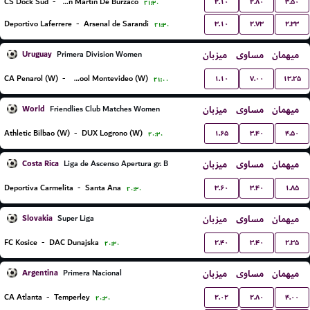
۲.۱۰
۲.۸۰
۳.۵۰
CS Dock Sud
-
San Martin De Burzaco
۲۱:۳۰
۳.۱۰
۲.۷۳
۲.۳۳
Deportivo Laferrere
-
Arsenal de Sarandi
۲۱:۳۰
Uruguay
میزبان
مساوی
میهمان
Primera Division Women
۱.۱۰
۷.۰۰
۱۳.۲۵
CA Penarol (W)
-
Liverpool Montevideo (W)
۲۱:۰۰
World
میزبان
مساوی
میهمان
Friendlies Club Matches Women
۱.۶۵
۳.۴۰
۴.۵۰
Athletic Bilbao (W)
-
DUX Logrono (W)
۲۰:۳۰
Costa Rica
میزبان
مساوی
میهمان
Liga de Ascenso Apertura gr. B
۳.۶۰
۳.۴۰
۱.۸۵
Deportiva Carmelita
-
Santa Ana
۲۰:۳۰
Slovakia
میزبان
مساوی
میهمان
Super Liga
۲.۴۰
۳.۴۰
۲.۳۵
FC Kosice
-
DAC Dunajska
۲۰:۳۰
Argentina
میزبان
مساوی
میهمان
Primera Nacional
۲.۰۲
۲.۸۰
۴.۰۰
CA Atlanta
-
Temperley
۲۰:۳۰