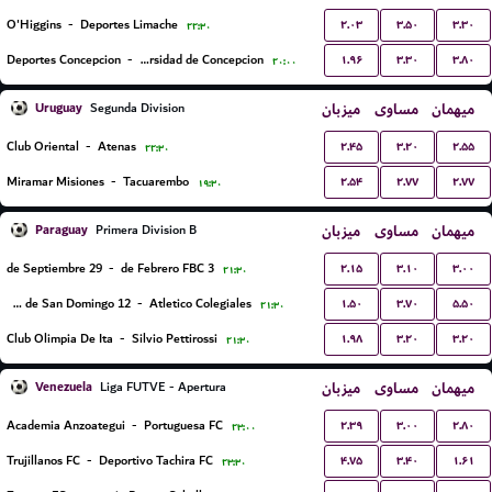
۲.۰۳
۳.۵۰
۳.۳۰
O'Higgins
-
Deportes Limache
۲۲:۳۰
۱.۹۶
۳.۳۰
۳.۸۰
Deportes Concepcion
-
C.D. Universidad de Concepcion
۲۰:۰۰
Uruguay
میزبان
مساوی
میهمان
Segunda Division
۲.۴۵
۳.۲۰
۲.۵۵
Club Oriental
-
Atenas
۲۲:۳۰
۲.۵۴
۲.۷۷
۲.۷۷
Miramar Misiones
-
Tacuarembo
۱۹:۳۰
Paraguay
میزبان
مساوی
میهمان
Primera Division B
۲.۱۵
۳.۱۰
۳.۰۰
29 de Septiembre
-
3 de Febrero FBC
۲۱:۳۰
۱.۵۰
۳.۷۰
۵.۵۰
12 de Octubre de San Domingo
-
Atletico Colegiales
۲۱:۳۰
۱.۹۸
۳.۲۰
۳.۲۰
Club Olimpia De Ita
-
Silvio Pettirossi
۲۱:۳۰
Venezuela
میزبان
مساوی
میهمان
Liga FUTVE - Apertura
۲.۳۹
۳.۰۰
۲.۸۰
Academia Anzoategui
-
Portuguesa FC
۲۳:۰۰
۴.۷۵
۳.۴۰
۱.۶۱
Trujillanos FC
-
Deportivo Tachira FC
۲۳:۳۰