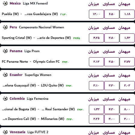
Mexico
میزبان
مساوی
میهمان
Liga MX Femenil
۱۲.۰۰
۶.۵۰
۱.۱۸
Puebla (W)
-
CD Chivas Guadalajara (W)
۲۱:۳۰
Peru
میزبان
مساوی
میهمان
Campeonato Nacional Women
۴.۲۵
۳.۸۰
۱.۶۳
Sporting Cristal (W)
-
Universitario de Deportes (W)
۲۳:۴۵
Panama
میزبان
مساوی
میهمان
Liga Prom
۲.۱۲
۳.۵۰
۲.۷۷
FC Panama Norte
-
Olympic Colon FC
۲۳:۳۰
Ecuador
میزبان
مساوی
میهمان
Superliga Women
۳.۱۰
۳.۳۰
۲.۰۲
Barcelona Guayaquil (W)
-
LDU Quito (W)
۲۳:۳۰
Colombia
میزبان
مساوی
میهمان
Liga Femenina
۱.۳۳
۴.۲۰
۸.۰۰
Internacional de Bogota (W)
-
CD Real Santander (W)
۲۳:۳۰
۲.۲۶
۳.۰۰
۳.۰۰
Asociacion Deportivo Cali (W)
-
Millonarios (W)
۲۳:۳۰
Venezuela
میزبان
مساوی
میهمان
Liga FUTVE 2