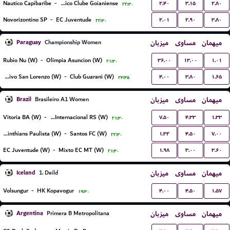
۲.۴۰
۳.۱۵
۲.۸۰
Nautico Capibaribe
-
Atletico Clube Goianiense
۲۲:۳۰
۲.۰۱
۲.۹۰
۳.۸۰
Novorizontino SP
-
EC Juventude
۲۲:۳۰
Paraguay
میزبان
مساوی
میهمان
Championship Women
۳۶.۰۰
۱۳.۰۰
۱.۰۱
Rubio Nu (W)
-
Olimpia Asuncion (W)
۲۱:۳۰
۴.۰۰
۳.۸۰
۱.۶۵
Sportivo San Lorenzo (W)
-
Club Guarani (W)
۲۳:۴۵
Brazil
میزبان
مساوی
میهمان
Brasileiro A1 Women
۷.۵۰
۴.۳۳
۱.۳۳
Vitoria BA (W)
-
SC Internacional RS (W)
۲۱:۳۰
۱.۳۲
۴.۵۰
۷.۰۰
Corinthians Paulista (W)
-
Santos FC (W)
۲۲:۳۰
۱.۹۸
۳.۰۰
۳.۶۰
EC Juventude (W)
-
Mixto EC MT (W)
۲۱:۳۰
Iceland
میزبان
مساوی
میهمان
1. Deild
۴.۰۰
۴.۵۰
۱.۵۷
Volsungur
-
HK Kopavogur
۱۹:۳۰
Argentina
میزبان
مساوی
میهمان
Primera B Metropolitana