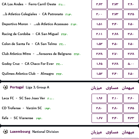
۲.۶۳
۲.۷۳
۲.۹۰
CA Los Andes
-
Ferro Carril Oeste
۲۱:۰۰
۲.۰۰
۲.۷۳
۴.۲۵
Club Atletico Colegiales
-
CA Patronato
۲۱:۳۰
۱.۵۱
۳.۴۰
۶.۵۰
Deportivo Moron
-
Club Atletico Acassuso
۲۱:۳۰
۲.۱۱
۲.۶۸
۳.۸۰
Racing de Cordoba
-
CA San Miguel
۲۲:۳۰
۱.۵۳
۳.۵۰
۶.۵۰
Colon de Santa Fe
-
CA San Telmo
۲۲:۰۰
۲.۳۸
۲.۷۰
۳.۲۸
Club Atletico Mitre
-
CA Defensores de Belgrano
۲۲:۳۰
۱.۶۵
۳.۲۸
۵.۰۰
Godoy Cruz
-
CA Chaco For Ever
۲۳:۰۰
۱.۵۳
۳.۴۰
۶.۵۰
Quilmes Atletico Club
-
Almagro
۲۳:۳۰
Portugal
میزبان
مساوی
میهمان
Liga 3, Group A
۱.۹۶
۳.۱۰
۳.۶۰
Leca FC
-
SC Sao Joao Ver
۲۰:۰۰
۲.۸۰
۲.۸۰
۲.۴۵
CD Trofense
-
Varzim SC
۱۹:۳۰
۱.۶۷
۳.۴۰
۴.۳۳
Fafe
-
SC Vianense
۱۹:۳۰
Luxembourg
میزبان
مساوی
میهمان
National Division