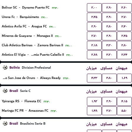
۲.۰۰
۲.۹۰
۳.۶۰
Bolivar SC
-
Dynamo Puerto FC
۲۲:۳۰
۲.۴۵
۲.۹۰
۲.۷۰
Urena Fc
-
Barquisimeto
۲۳:۰۰
۲.۹۰
۲.۸۰
۲.۴۰
Atletico Avila FC
-
Aragua FC
۲۳:۰۰
۲.۷۰
۲.۹۰
۲.۴۵
Mineros de Guayana
-
Monagas II
۲۳:۰۰
۲.۱۸
۳.۳۰
۲.۸۰
Club Atletico Barinas
-
Zamora Barinas II
۲۳:۰۰
۲.۶۸
۳.۲۰
۲.۳۴
Atletico El Vigia
-
Academia Puerto Cabello II
۲۳:۰۰
Bolivia
میزبان
مساوی
میهمان
Division Profesional
۴.۳۳
۳.۸۰
۱.۶۹
GV Club Deportivo San Jose de Oruro
-
Always Ready
۲۲:۳۰
Brazil
میزبان
مساوی
میهمان
Serie C
۱.۹۲
۲.۹۰
۴.۱۵
Ypiranga RS
-
Floresta EC
۲۲:۳۰
۱.۴۸
۳.۷۰
۵.۵۰
Maringa FC PR
-
Amazonas FC
۲۲:۳۰
Brazil
میزبان
مساوی
میهمان
Brasileiro Serie B