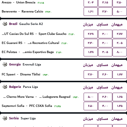
۲.۰۴
۳.۱۵
۳.۵۰
Arezzo
-
Union Brescia
۲۱:۱۵
۱.۶۱
۳.۷۰
۵.۰۰
Benevento
-
Ravenna Calcio
۲۲:۳۰
Brazil
میزبان
مساوی
میهمان
Gaucho Serie A2
۲.۳۸
۳.۰۰
۲.۷۷
APAFUT Caxias Do Sul RS
-
Sport Clube Gaucho
۲۱:۳۰
۳.۴۰
۳.۰۰
۲.۰۵
EC Guarani RS
-
EC Veranópolis Recreativo Cultural
۲۱:۳۰
۱.۴۸
۳.۰۵
۸.۰۰
EC Pelotas
-
Gremio Esportivo Bage
۲۱:۳۰
Georgia
میزبان
مساوی
میهمان
Erovnuli Liga
۳.۷۰
۳.۶۰
۱.۷۷
FC Spaeri
-
Dinamo Tbilisi
۱۹:۳۰
Bulgaria
میزبان
مساوی
میهمان
Parva Liga
۵.۰۰
۳.۶۰
۱.۶۵
PFC Cherno More Varna
-
PFC Ludogorets Razgrad
۱۹:۳۰
۶.۵۰
۴.۰۰
۱.۴۵
Septemvri Sofia
-
PFC CSKA Sofia
۲۱:۴۵
Serbia
میزبان
مساوی
میهمان
Super Liga