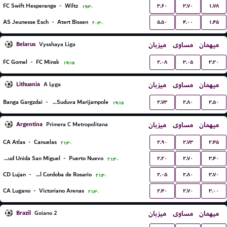
۳.۶۰
۳.۷۰
۱.۷۸
FC Swift Hesperange
-
Wiltz
۱۹:۳۰
۵.۵۰
۴.۰۰
۱.۴۵
AS Jeunesse Esch
-
Atert Bissen
۲۰:۳۰
Belarus
میزبان
مساوی
میهمان
Vysshaya Liga
۲.۰۸
۳.۰۵
۳.۲۰
FC Gomel
-
FC Minsk
۱۹:۱۵
Lithuania
میزبان
مساوی
میهمان
A Lyga
۲.۷۳
۲.۸۰
۲.۵۰
Banga Gargzdai
-
FK Suduva Marijampole
۱۹:۱۵
Argentina
میزبان
مساوی
میهمان
Primera C Metropolitana
۲.۹۰
۲.۷۳
۲.۴۵
CA Atlas
-
Canuelas
۲۱:۳۰
۲.۲۰
۲.۷۰
۳.۴۰
Juventud Unida San Miguel
-
Puerto Nuevo
۲۱:۳۰
۲.۰۵
۲.۸۰
۳.۷۰
CD Lujan
-
Central Cordoba de Rosario
۲۱:۳۰
۲.۴۰
۲.۷۰
۳.۰۰
CA Lugano
-
Victoriano Arenas
۲۱:۳۰
Brazil
میزبان
مساوی
میهمان
Goiano 2