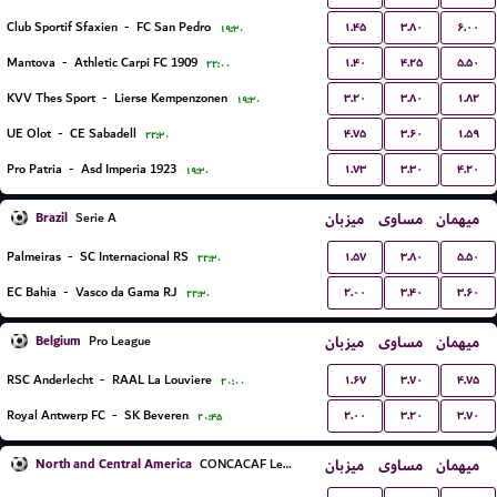
۱.۴۵
۳.۸۰
۶.۰۰
Club Sportif Sfaxien
-
FC San Pedro
۱۹:۳۰
۱.۴۰
۴.۲۵
۵.۵۰
Mantova
-
Athletic Carpi FC 1909
۲۲:۰۰
۳.۲۰
۳.۸۰
۱.۸۲
KVV Thes Sport
-
Lierse Kempenzonen
۱۹:۳۰
۴.۷۵
۳.۶۰
۱.۵۹
UE Olot
-
CE Sabadell
۲۲:۳۰
۱.۷۳
۳.۳۰
۴.۲۰
Pro Patria
-
Asd Imperia 1923
۱۹:۳۰
Brazil
میزبان
مساوی
میهمان
Serie A
۱.۵۷
۳.۸۰
۵.۵۰
Palmeiras
-
SC Internacional RS
۲۲:۳۰
۲.۰۰
۳.۴۰
۳.۶۰
EC Bahia
-
Vasco da Gama RJ
۲۲:۳۰
Belgium
میزبان
مساوی
میهمان
Pro League
۱.۶۷
۳.۷۰
۴.۷۵
RSC Anderlecht
-
RAAL La Louviere
۲۰:۰۰
۲.۰۰
۳.۲۰
۳.۷۰
Royal Antwerp FC
-
SK Beveren
۲۰:۴۵
North and Central America
میزبان
مساوی
میهمان
CONCACAF Leagues Cup