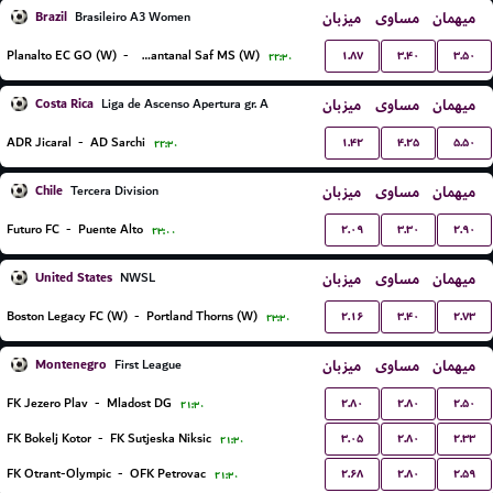
Brazil
میزبان
مساوی
میهمان
Brasileiro A3 Women
۱.۸۷
۳.۴۰
۳.۵۰
Planalto EC GO (W)
-
FC Pantanal Saf MS (W)
۲۲:۳۰
Costa Rica
میزبان
مساوی
میهمان
Liga de Ascenso Apertura gr. A
۱.۴۲
۴.۲۵
۵.۵۰
ADR Jicaral
-
AD Sarchi
۲۲:۳۰
Chile
میزبان
مساوی
میهمان
Tercera Division
۲.۰۹
۳.۳۰
۲.۹۰
Futuro FC
-
Puente Alto
۲۳:۰۰
United States
میزبان
مساوی
میهمان
NWSL
۲.۱۶
۳.۴۰
۲.۷۳
Boston Legacy FC (W)
-
Portland Thorns (W)
۲۳:۳۰
Montenegro
میزبان
مساوی
میهمان
First League
۲.۸۰
۲.۸۰
۲.۵۰
FK Jezero Plav
-
Mladost DG
۲۱:۳۰
۳.۰۵
۲.۸۰
۲.۳۳
FK Bokelj Kotor
-
FK Sutjeska Niksic
۲۱:۳۰
۲.۶۸
۲.۸۰
۲.۵۹
FK Otrant-Olympic
-
OFK Petrovac
۲۱:۳۰