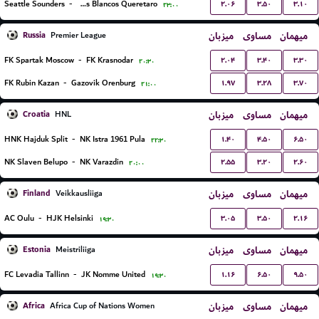
۲.۰۶
۳.۵۰
۳.۱۰
Seattle Sounders
-
Gallos Blancos Queretaro
۲۳:۰۰
Russia
میزبان
مساوی
میهمان
Premier League
۲.۰۴
۳.۴۰
۳.۳۰
FK Spartak Moscow
-
FK Krasnodar
۲۰:۳۰
۱.۹۷
۳.۲۸
۳.۷۰
FK Rubin Kazan
-
Gazovik Orenburg
۲۱:۰۰
Croatia
میزبان
مساوی
میهمان
HNL
۱.۴۰
۴.۵۰
۶.۵۰
HNK Hajduk Split
-
NK Istra 1961 Pula
۲۲:۳۰
۲.۵۵
۳.۲۰
۲.۶۰
NK Slaven Belupo
-
NK Varazdin
۲۰:۰۰
Finland
میزبان
مساوی
میهمان
Veikkausliiga
۳.۰۵
۳.۵۰
۲.۱۶
AC Oulu
-
HJK Helsinki
۱۹:۳۰
Estonia
میزبان
مساوی
میهمان
Meistriliiga
۱.۱۶
۶.۵۰
۹.۵۰
FC Levadia Tallinn
-
JK Nomme United
۱۹:۳۰
Africa
میزبان
مساوی
میهمان
Africa Cup of Nations Women