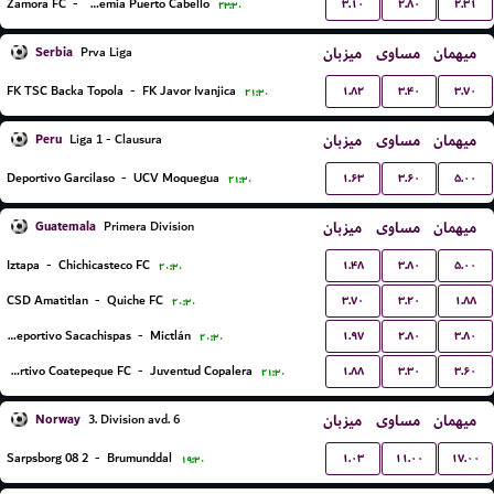
۳.۱۰
۲.۸۰
۲.۳۱
Zamora FC
-
Academia Puerto Cabello
۲۳:۳۰
Serbia
میزبان
مساوی
میهمان
Prva Liga
۱.۸۲
۳.۴۰
۳.۷۰
FK TSC Backa Topola
-
FK Javor Ivanjica
۲۱:۳۰
Peru
میزبان
مساوی
میهمان
Liga 1 - Clausura
۱.۶۳
۳.۶۰
۵.۰۰
Deportivo Garcilaso
-
UCV Moquegua
۲۱:۳۰
Guatemala
میزبان
مساوی
میهمان
Primera Division
۱.۴۸
۳.۸۰
۵.۰۰
Iztapa
-
Chichicasteco FC
۲۰:۳۰
۳.۷۰
۳.۲۰
۱.۸۸
CSD Amatitlan
-
Quiche FC
۲۰:۳۰
۱.۹۷
۲.۸۰
۳.۸۰
CS Deportivo Sacachispas
-
Mictlán
۲۰:۳۰
۱.۸۸
۳.۳۰
۳.۶۰
Deportivo Coatepeque FC
-
Juventud Copalera
۲۱:۳۰
Norway
میزبان
مساوی
میهمان
3. Division avd. 6
۱.۰۳
۱۱.۰۰
۱۷.۰۰
Sarpsborg 08 2
-
Brumunddal
۱۹:۳۰