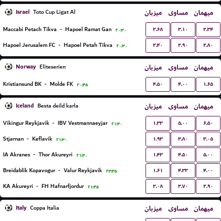
Israel
میزبان
مساوی
میهمان
Toto Cup Ligat Al
۲.۶۸
۳.۱۰
۲.۳۴
Maccabi Petach Tikva
-
Hapoel Ramat Gan
۲۰:۳۰
۲.۴۰
۲.۹۰
۲.۸۰
Hapoel Jerusalem FC
-
Hapoel Petah Tikva
۲۰:۳۰
Norway
میزبان
مساوی
میهمان
Eliteserien
۴.۵۰
۴.۰۰
۱.۶۵
Kristiansund BK
-
Molde FK
۲۰:۴۵
Iceland
میزبان
مساوی
میهمان
Besta deild karla
۱.۳۳
۵.۰۰
۶.۵۰
Vikingur Reykjavik
-
IBV Vestmannaeyjar
۲۱:۳۰
۱.۹۳
۳.۸۰
۳.۰۵
Stjarnan
-
Keflavik
۲۱:۳۰
۱.۴۳
۴.۵۰
۵.۰۰
IA Akranes
-
Thor Akureyri
۲۱:۳۰
۱.۶۱
۴.۳۳
۴.۰۰
Breidablik Kopavogur
-
Valur Reykjavik
۲۳:۴۵
۲.۰۸
۳.۷۰
۲.۹۰
KA Akureyri
-
FH Hafnarfjordur
۲۱:۴۵
Italy
میزبان
مساوی
میهمان
Coppa Italia