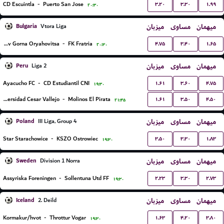
۳.۲۰
۳.۳۰
۱.۹۹
CD Escuintla
-
Puerto San Jose
۲۰:۳۰
Bulgaria
میزبان
مساوی
میهمان
Vtora Liga
۴.۷۵
۳.۴۰
۱.۶۵
Lokomotiv Gorna Oryahovitsa
-
FK Fratria
۲۰:۳۰
Peru
میزبان
مساوی
میهمان
Liga 2
۱.۶۱
۳.۶۰
۴.۷۵
Ayacucho FC
-
CD Estudiantil CNI
۱۹:۳۰
۱.۶۱
۳.۵۰
۴.۵۰
Universidad Cesar Vallejo
-
Molinos El Pirata
۲۱:۴۵
Poland
میزبان
مساوی
میهمان
III Liga, Group 4
۳.۵۰
۳.۳۰
۱.۸۳
Star Starachowice
-
KSZO Ostrowiec
۱۹:۳۰
Sweden
میزبان
مساوی
میهمان
Division 1 Norra
۲.۲۳
۳.۳۰
۲.۷۳
Assyriska Foreningen
-
Sollentuna Utd FF
۱۹:۳۰
Iceland
میزبان
مساوی
میهمان
2. Deild
۱.۶۳
۴.۲۰
۳.۸۰
Kormakur/hvot
-
Throttur Vogar
۱۹:۳۰