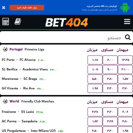
اپلیکیشن بت 404 مختص اندروید
برای دانلود کلیک کنید
(دسترسی آسان و بدون فیلترشکن به سایت)
Portugal
میزبان
مساوی
میهمان
Primeira Liga
۱.۱۸
۶.۰۰
۱۳.۲۵
FC Porto
-
FC Alverca
۲۰:۳۰
۱.۰۸
۹.۰۰
۲۱.۰۰
SL Benfica
-
Academico Viseu
۲۳:۰۰
۵.۵۰
۳.۸۰
۱.۵۷
Moreirense
-
SC Braga
۲۳:۰۰
۱.۹۸
۳.۳۰
۳.۷۰
Gil Vicente
-
Rio Ave
۲۳:۰۰
World
میزبان
مساوی
میهمان
Friendly Club Matches
۳.۲۸
۳.۲۰
۲.۰۶
Frosinone
-
SS Lazio
۲۲:۱۵
۱.۸۲
۳.۲۸
۳.۸۰
AC Parma
-
Sampdoria
۲۱:۳۰
۳.۵۰
۳.۳۰
۱.۹۵
US Pergolettese
-
Inter Milano U23
۱۹:۳۰