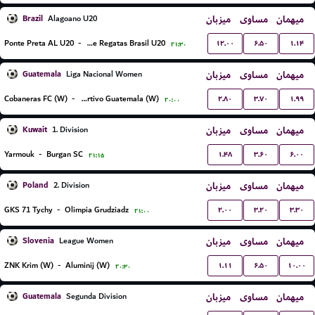
Brazil
میزبان
مساوی
میهمان
Alagoano U20
۱۲.۰۰
۶.۵۰
۱.۱۴
Ponte Preta AL U20
-
Clube de Regatas Brasil U20
۲۱:۳۰
Guatemala
میزبان
مساوی
میهمان
Liga Nacional Women
۲.۸۰
۳.۷۰
۱.۹۹
Cobaneras FC (W)
-
Deportivo Guatemala (W)
۲۰:۰۰
Kuwait
میزبان
مساوی
میهمان
1. Division
۱.۴۸
۳.۶۰
۶.۰۰
Yarmouk
-
Burgan SC
۲۱:۱۵
Poland
میزبان
مساوی
میهمان
2. Division
۲.۰۰
۳.۲۰
۳.۳۰
GKS 71 Tychy
-
Olimpia Grudziadz
۲۱:۰۰
Slovenia
میزبان
مساوی
میهمان
League Women
۱.۱۱
۶.۵۰
۱۰.۰۰
ZNK Krim (W)
-
Aluminij (W)
۲۰:۳۰
Guatemala
میزبان
مساوی
میهمان
Segunda Division