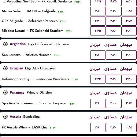
۱.۲۹
۴.۷۵
۸.۵۰
FK Vojvodina Novi Sad
-
FK Radnik Surdulica
۲۱:۳۰
۳.۸۰
۳.۲۰
۱.۸۵
Macva Sabac
-
IMT Novi Belgrade
۲۱:۳۰
۲.۳۱
۳.۳۰
۲.۷۳
OFK Belgrade
-
Zeleznicar Pancevo
۲۲:۳۰
۲.۴۵
۲.۸۰
۲.۸۰
Mladost Lucani
-
FK Cukaricki Stankom
۲۲:۳۰
Argentina
میزبان
مساوی
میهمان
Liga Profesional - Clausura
۲.۸۰
۲.۷۰
۲.۹۰
San Lorenzo
-
Atletico Huracan
۲۱:۳۰
Uruguay
میزبان
مساوی
میهمان
Liga AUF Uruguaya
۲.۲۳
۳.۳۰
۳.۳۰
Defensor Sporting
-
Montevideo Wanderers
۲۱:۳۰
Paraguay
میزبان
مساوی
میهمان
Primera Division
۲.۹۰
۳.۰۰
۲.۶۳
Sportivo San Lorenzo
-
Sportivo Luqueno
۲۲:۳۰
Austria
میزبان
مساوی
میهمان
Bundesliga
۳.۸۰
۳.۷۰
۱.۸۵
FK Austria Wien
-
LASK Linz
۲۰:۳۰