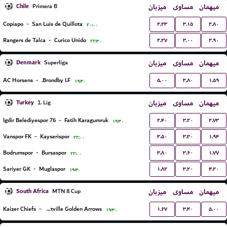
Chile
میزبان
مساوی
میهمان
Primera B
۲.۲۳
۳.۱۵
۲.۸۰
Copiapo
-
San Luis de Quillota
۲۰:۰۰
۲.۲۷
۳.۰۰
۲.۹۰
Rangers de Talca
-
Curico Unido
۲۲:۳۰
Denmark
میزبان
مساوی
میهمان
Superliga
۵.۰۰
۳.۸۰
۱.۵۹
AC Horsens
-
Brondby I.F.
۱۹:۳۰
Turkey
میزبان
مساوی
میهمان
1. Lig
۲.۴۰
۳.۲۰
۲.۷۳
76 Igdir Belediyespor
-
Fatih Karagumruk
۱۹:۳۰
۳.۵۰
۳.۳۰
۱.۹۴
Vanspor FK
-
Kayserispor
۲۲:۰۰
۳.۸۰
۳.۶۰
۱.۷۷
Bodrumspor
-
Bursaspor
۲۲:۰۰
۱.۸۲
۳.۲۰
۴.۲۰
Sariyer GK
-
Muglaspor
۱۹:۳۰
South Africa
میزبان
مساوی
میهمان
MTN 8 Cup
۱.۶۷
۳.۴۰
۵.۰۰
Kaizer Chiefs
-
Lamontville Golden Arrows
۱۹:۳۰