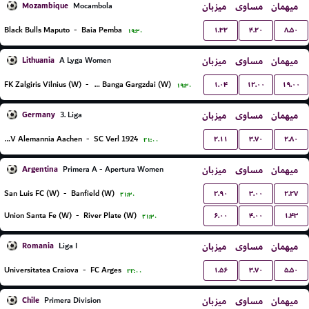
Mozambique
میزبان
مساوی
میهمان
Mocambola
۱.۳۲
۴.۲۰
۸.۵۰
Black Bulls Maputo
-
Baia Pemba
۱۹:۳۰
Lithuania
میزبان
مساوی
میهمان
A Lyga Women
۱.۰۴
۱۲.۰۰
۱۹.۰۰
FK Zalgiris Vilnius (W)
-
FK Banga Gargzdai (W)
۱۹:۳۰
Germany
میزبان
مساوی
میهمان
3. Liga
۲.۱۱
۳.۷۰
۲.۸۰
TSV Alemannia Aachen
-
SC Verl 1924
۲۱:۰۰
Argentina
میزبان
مساوی
میهمان
Primera A - Apertura Women
۲.۹۰
۳.۰۰
۲.۲۷
San Luis FC (W)
-
Banfield (W)
۲۱:۳۰
۶.۰۰
۴.۰۰
۱.۴۳
Union Santa Fe (W)
-
River Plate (W)
۲۱:۳۰
Romania
میزبان
مساوی
میهمان
Liga I
۱.۵۶
۳.۷۰
۵.۵۰
Universitatea Craiova
-
FC Arges
۲۲:۰۰
Chile
میزبان
مساوی
میهمان
Primera Division