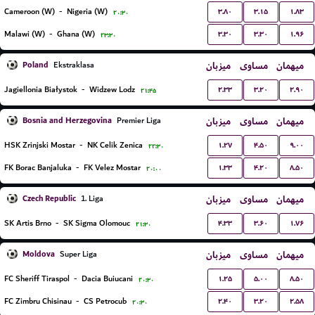
۳.۸۰
۳.۱۵
۱.۸۳
Cameroon (W)
-
Nigeria (W)
۲۰:۳۰
۳.۳۰
۳.۳۰
۱.۹۶
Malawi (W)
-
Ghana (W)
۲۳:۳۰
Poland
میزبان
مساوی
میهمان
Ekstraklasa
۲.۳۳
۳.۲۰
۲.۹۰
Jagiellonia Białystok
-
Widzew Lodz
۲۱:۴۵
Bosnia and Herzegovina
میزبان
مساوی
میهمان
Premier Liga
۱.۲۷
۴.۵۰
۹.۰۰
HSK Zrinjski Mostar
-
NK Celik Zenica
۲۲:۳۰
۱.۳۳
۴.۲۰
۸.۵۰
FK Borac Banjaluka
-
FK Velez Mostar
۲۰:۰۰
Czech Republic
میزبان
مساوی
میهمان
1. Liga
۴.۳۳
۳.۶۰
۱.۷۶
SK Artis Brno
-
SK Sigma Olomouc
۲۱:۳۰
Moldova
میزبان
مساوی
میهمان
Super Liga
۱.۲۵
۵.۰۰
۸.۵۰
FC Sheriff Tiraspol
-
Dacia Buiucani
۲۰:۳۰
۲.۴۰
۳.۲۰
۲.۵۸
FC Zimbru Chisinau
-
CS Petrocub
۲۰:۳۰