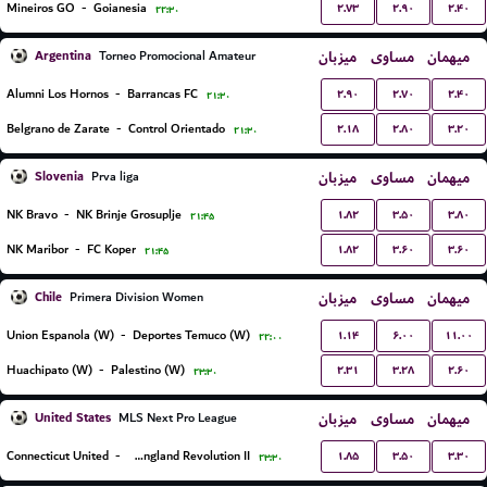
۲.۷۳
۲.۹۰
۲.۴۰
Mineiros GO
-
Goianesia
۲۲:۳۰
Argentina
میزبان
مساوی
میهمان
Torneo Promocional Amateur
۲.۹۰
۲.۷۰
۲.۴۰
Alumni Los Hornos
-
Barrancas FC
۲۱:۳۰
۲.۱۸
۲.۸۰
۳.۲۰
Belgrano de Zarate
-
Control Orientado
۲۱:۳۰
Slovenia
میزبان
مساوی
میهمان
Prva liga
۱.۸۲
۳.۵۰
۳.۸۰
NK Bravo
-
NK Brinje Grosuplje
۲۱:۴۵
۱.۸۲
۳.۶۰
۳.۶۰
NK Maribor
-
FC Koper
۲۱:۴۵
Chile
میزبان
مساوی
میهمان
Primera Division Women
۱.۱۴
۶.۰۰
۱۱.۰۰
Union Espanola (W)
-
Deportes Temuco (W)
۲۲:۰۰
۲.۳۱
۳.۲۸
۲.۶۰
Huachipato (W)
-
Palestino (W)
۲۳:۳۰
United States
میزبان
مساوی
میهمان
MLS Next Pro League
۱.۸۵
۳.۵۰
۳.۳۰
Connecticut United
-
New England Revolution II
۲۳:۳۰