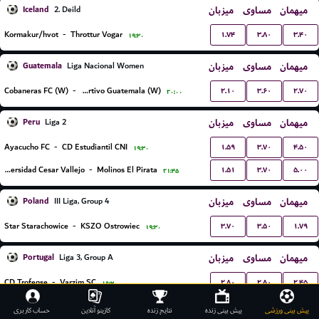
Iceland
میزبان
مساوی
میهمان
2. Deild
۱.۷۴
۳.۸۰
۳.۴۰
Kormakur/hvot
-
Throttur Vogar
۱۹:۳۰
Guatemala
میزبان
مساوی
میهمان
Liga Nacional Women
۲.۱۰
۳.۶۰
۲.۷۰
Cobaneras FC (W)
-
Deportivo Guatemala (W)
۲۰:۰۰
Peru
میزبان
مساوی
میهمان
Liga 2
۱.۵۹
۳.۷۰
۴.۵۰
Ayacucho FC
-
CD Estudiantil CNI
۱۹:۳۰
۱.۵۱
۳.۷۰
۵.۰۰
Universidad Cesar Vallejo
-
Molinos El Pirata
۲۱:۴۵
Poland
میزبان
مساوی
میهمان
III Liga, Group 4
۳.۷۰
۳.۵۰
۱.۷۹
Star Starachowice
-
KSZO Ostrowiec
۱۹:۳۰
Portugal
میزبان
مساوی
میهمان
Liga 3, Group A
۲.۸۰
۲.۸۰
۲.۴۵
CD Trofense
-
Varzim SC
۱۹:۳۰
۱.۶۹
۳.۴۰
۴.۳۳
Fafe
-
SC Vianense
۱۹:۳۰
پیش بینی ورزشی
پیش بینی زنده
نتایج زنده
کازینو آنلاین
حساب کاربری