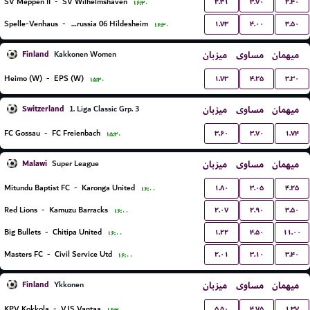
۲.۳۱
۳.۷۰
۲.۴۰
SV Meppen II
-
SV Wilhelmshaven
۱۶:۳۰
۱.۷۳
۴.۰۰
۳.۵۰
Spelle-Venhaus
-
VfV Borussia 06 Hildesheim
۱۶:۳۰
Finland
میزبان
مساوی
میهمان
Kakkonen Women
۱.۷۳
۴.۲۵
۳.۳۰
Heimo (W)
-
EPS (W)
۱۵:۳۰
Switzerland
میزبان
مساوی
میهمان
1. Liga Classic Grp. 3
۳.۶۰
۳.۷۰
۱.۷۴
FC Gossau
-
FC Freienbach
۱۵:۳۰
Malawi
میزبان
مساوی
میهمان
Super League
۱.۸۰
۳.۰۵
۴.۲۵
Mitundu Baptist FC
-
Karonga United
۱۶:۰۰
۲.۰۷
۲.۹۰
۳.۵۰
Red Lions
-
Kamuzu Barracks
۱۶:۰۰
۱.۲۲
۴.۵۰
۱۱.۰۰
Big Bullets
-
Chitipa United
۱۶:۰۰
۲.۰۱
۳.۱۰
۳.۴۰
Masters FC
-
Civil Service Utd
۱۶:۰۰
Finland
میزبان
مساوی
میهمان
Ykkonen
۵.۵۰
۴.۷۵
۱.۳۷
KPV Kokkola
-
VJS Vantaa