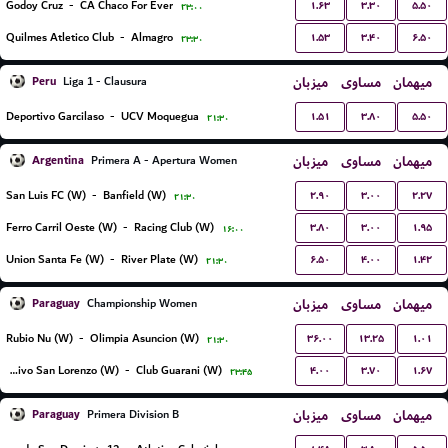
۱.۶۳
۳.۳۰
۵.۵۰
Godoy Cruz
-
CA Chaco For Ever
۲۳:۰۰
۱.۵۳
۳.۴۰
۶.۵۰
Quilmes Atletico Club
-
Almagro
۲۳:۳۰
Peru
میزبان
مساوی
میهمان
Liga 1 - Clausura
۱.۵۱
۳.۸۰
۵.۵۰
Deportivo Garcilaso
-
UCV Moquegua
۲۱:۳۰
Argentina
میزبان
مساوی
میهمان
Primera A - Apertura Women
۲.۹۰
۳.۰۰
۲.۲۷
San Luis FC (W)
-
Banfield (W)
۲۱:۳۰
۳.۸۰
۳.۰۰
۱.۹۵
Ferro Carril Oeste (W)
-
Racing Club (W)
۱۶:۰۰
۶.۵۰
۴.۰۰
۱.۴۲
Union Santa Fe (W)
-
River Plate (W)
۲۱:۳۰
Paraguay
میزبان
مساوی
میهمان
Championship Women
۳۶.۰۰
۱۳.۲۵
۱.۰۱
Rubio Nu (W)
-
Olimpia Asuncion (W)
۲۱:۳۰
۴.۰۰
۳.۷۰
۱.۶۷
Sportivo San Lorenzo (W)
-
Club Guarani (W)
۲۳:۴۵
Paraguay
میزبان
مساوی
میهمان
Primera Division B