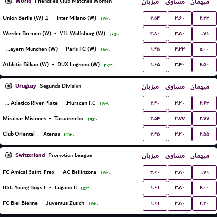
World
میزبان
مساوی
میهمان
Friendlies Club Matches Women
۲.۵۴
۳.۶۰
۲.۲۳
1. Union Berlin (W)
-
Inter Milano (W)
۱۶:۳۰
۳.۸۰
۳.۸۰
۱.۷۱
Werder Bremen (W)
-
VfL Wolfsburg (W)
۱۶:۳۰
۱.۴۵
۴.۳۳
۵.۰۰
FC Bayern Munchen (W)
-
Paris FC (W)
۱۷:۳۰
۱.۶۵
۳.۴۰
۴.۵۰
Athletic Bilbao (W)
-
DUX Logrono (W)
۲۰:۳۰
Uruguay
میزبان
مساوی
میهمان
Segunda Division
۲.۴۰
۳.۲۰
۲.۶۳
Club Atletico River Plate
-
Huracan F.C.
۱۶:۳۰
۲.۵۴
۲.۷۷
۲.۷۷
Miramar Misiones
-
Tacuarembo
۱۹:۳۰
۲.۴۵
۳.۲۰
۲.۵۵
Club Oriental
-
Atenas
۲۲:۳۰
Switzerland
میزبان
مساوی
میهمان
Promotion League
۳.۶۰
۳.۸۰
۱.۷۱
FC Amical Saint-Prex
-
AC Bellinzona
۱۶:۳۰
۱.۶۱
۳.۸۰
۴.۰۰
BSC Young Boys II
-
Lugano II
۱۵:۳۰
۱.۶۱
۳.۸۰
۴.۲۰
FC Biel Bienne
-
Juventus Zurich
۱۶:۳۰