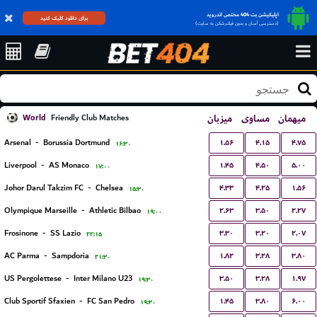
اپلیکیشن بت 404 مختص اندروید
برای دانلود کلیک کنید
(دسترسی آسان و بدون فیلترشکن به سایت)
World
میزبان
مساوی
میهمان
Friendly Club Matches
۱.۵۶
۴.۱۵
۴.۷۵
Arsenal
-
Borussia Dortmund
۱۶:۳۰
۱.۴۵
۴.۵۰
۵.۰۰
Liverpool
-
AS Monaco
۱۷:۰۰
۴.۳۳
۴.۲۵
۱.۵۶
Johor Darul Takzim FC
-
Chelsea
۱۵:۳۰
۲.۶۳
۳.۵۰
۲.۲۷
Olympique Marseille
-
Athletic Bilbao
۱۹:۰۰
۳.۳۰
۳.۲۰
۲.۰۷
Frosinone
-
SS Lazio
۲۲:۱۵
۱.۸۲
۳.۲۸
۳.۸۰
AC Parma
-
Sampdoria
۲۱:۳۰
۳.۵۰
۳.۲۸
۱.۹۷
US Pergolettese
-
Inter Milano U23
۱۹:۳۰
۱.۴۵
۳.۸۰
۶.۰۰
Club Sportif Sfaxien
-
FC San Pedro
۱۹:۳۰