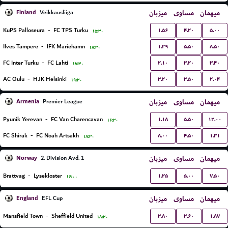
Finland
میزبان
مساوی
میهمان
Veikkausliiga
۱.۵۶
۴.۲۰
۵.۰۰
KuPS Palloseura
-
FC TPS Turku
۱۵:۳۰
۱.۲۹
۵.۵۰
۸.۵۰
Ilves Tampere
-
IFK Mariehamn
۱۸:۳۰
۲.۱۰
۳.۲۰
۳.۴۰
FC Inter Turku
-
FC Lahti
۱۷:۳۰
۳.۲۰
۳.۵۰
۲.۰۴
AC Oulu
-
HJK Helsinki
۱۹:۳۰
Armenia
میزبان
مساوی
میهمان
Premier League
۱.۱۸
۵.۵۰
۱۲.۰۰
Pyunik Yerevan
-
FC Van Charencavan
۱۶:۳۰
۸.۰۰
۴.۵۰
۱.۳۱
FC Shirak
-
FC Noah Artsakh
۱۸:۳۰
Norway
میزبان
مساوی
میهمان
2. Division Avd. 1
۱.۲۵
۵.۰۰
۷.۵۰
Brattvag
-
Lysekloster
۱۶:۰۰
England
میزبان
مساوی
میهمان
EFL Cup
۳.۸۰
۳.۶۰
۱.۸۷
Mansfield Town
-
Sheffield United
۱۸:۳۰