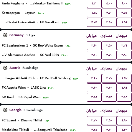
۱.۲۲
۵.۰۰
۹.۰۰
Fardu Ferghana
-
FC Pakhtakor Tashkent II
۱۵:۳۰
۱.۵۷
۳.۷۰
۴.۷۵
Kattaqorgon
-
Jayxun
۱۸:۰۰
۴.۷۵
۳.۸۰
۱.۵۶
Bukhoro Davlat Universiteti
-
FK Gazalkent
۱۷:۳۰
Germany
میزبان
مساوی
میهمان
3. Liga
۲.۶۳
۳.۵۰
۲.۳۱
1. FC Saarbrucken
-
SC Rot-Weiss Essen
۱۸:۰۰
۲.۱۰
۳.۷۰
۲.۸۰
TSV Alemannia Aachen
-
SC Verl 1924
۲۱:۰۰
Austria
میزبان
مساوی
میهمان
Bundesliga
۳.۶۰
۳.۷۰
۱.۸۷
Wolfsberger Athletik Club
-
FC Red Bull Salzburg
۱۸:۳۰
۳.۶۰
۳.۶۰
۱.۹۱
FK Austria Wien
-
LASK Linz
۲۰:۳۰
۳.۱۵
۳.۲۸
۲.۱۸
SV Ried
-
SK Rapid Wien
۱۸:۳۰
Georgia
میزبان
مساوی
میهمان
Erovnuli Liga
۳.۷۰
۳.۵۰
۱.۸۰
FC Spaeri
-
Dinamo Tbilisi
۱۹:۳۰
۴.۲۵
۳.۴۰
۱.۶۹
Meshakhte Tkibuli
-
FC Samgurali Tskaltubo
۱۶:۳۰