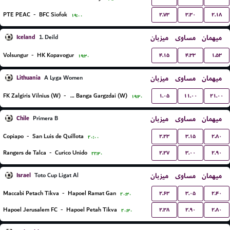
۲.۷۳
۳.۳۰
۲.۱۸
PTE PEAC
-
BFC Siofok
۱۹:۰۰
Iceland
میزبان
مساوی
میهمان
1. Deild
۴.۱۵
۴.۳۳
۱.۵۳
Volsungur
-
HK Kopavogur
۱۹:۳۰
Lithuania
میزبان
مساوی
میهمان
A Lyga Women
۱.۰۵
۱۱.۰۰
۲۱.۰۰
FK Zalgiris Vilnius (W)
-
FK Banga Gargzdai (W)
۱۹:۳۰
Chile
میزبان
مساوی
میهمان
Primera B
۲.۲۳
۳.۱۵
۲.۸۰
Copiapo
-
San Luis de Quillota
۲۰:۰۰
۲.۲۷
۳.۰۰
۲.۹۰
Rangers de Talca
-
Curico Unido
۲۲:۳۰
Israel
میزبان
مساوی
میهمان
Toto Cup Ligat Al
۲.۶۳
۳.۰۵
۲.۴۰
Maccabi Petach Tikva
-
Hapoel Ramat Gan
۲۰:۳۰
۲.۳۸
۲.۹۰
۲.۸۰
Hapoel Jerusalem FC
-
Hapoel Petah Tikva
۲۰:۳۰