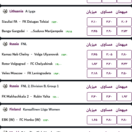
Lithuania
میزبان
مساوی
میهمان
A Lyga
۳.۱۰
۳.۲۰
۲.۰۶
Siauliai FA
-
FK Dziugas Telsiai
۱۷:۳۰
۲.۴۵
۲.۹۰
۲.۷۳
Banga Gargzdai
-
FK Suduva Marijampole
۱۹:۱۵
Russia
میزبان
مساوی
میهمان
FNL
۲.۴۵
۳.۰۵
۲.۸۰
Kamaz Nab Chelny
-
Volga Ulyanovsk
۱۷:۳۰
۱.۸۲
۳.۲۰
۴.۳۳
Rotor Volgograd
-
FC Chelyabinsk
۱۹:۰۰
۲.۱۸
۲.۸۰
۳.۵۰
Veles Moscow
-
FK Leningradets
۱۹:۳۰
Russia
میزبان
مساوی
میهمان
FNL 2, Division B, Group 1
۳.۴۰
۳.۴۰
۱.۹۲
FK Makhachkala 2
-
Rubin Yalta
۱۷:۰۰
Finland
میزبان
مساوی
میهمان
Kansallinen Liiga Women
۱.۶۵
۳.۸۰
۳.۸۰
EBK (W)
-
FC Honka (W)
۱۶:۳۰