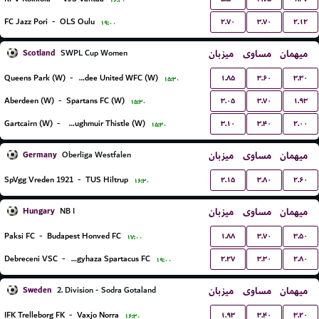
۱۶:۳۰
۲.۷۰
۳.۷۰
۲.۱۲
FC Jazz Pori
-
OLS Oulu
۱۹:۰۰
Scotland
میزبان
مساوی
میهمان
SWPL Cup Women
۱.۸۵
۳.۶۰
۳.۳۰
Queens Park (W)
-
Dundee United WFC (W)
۱۵:۳۰
۳.۰۵
۳.۷۰
۱.۹۳
Aberdeen (W)
-
Spartans FC (W)
۱۵:۳۰
۳.۱۰
۳.۴۰
۲.۰۰
Gartcairn (W)
-
Boroughmuir Thistle (W)
۱۵:۳۰
Germany
میزبان
مساوی
میهمان
Oberliga Westfalen
۲.۱۵
۳.۸۰
۲.۶۰
SpVgg Vreden 1921
-
TUS Hiltrup
۱۶:۳۰
Hungary
میزبان
مساوی
میهمان
NB I
۱.۸۸
۳.۷۰
۳.۵۰
Paksi FC
-
Budapest Honved FC
۱۷:۰۰
۲.۲۷
۳.۳۰
۲.۸۰
Debreceni VSC
-
Nyiregyhaza Spartacus FC
۱۹:۰۰
Sweden
میزبان
مساوی
میهمان
2. Division - Sodra Gotaland
۱.۹۳
۳.۴۰
۳.۲۰
IFK Trelleborg FK
-
Vaxjo Norra
۱۶:۳۰