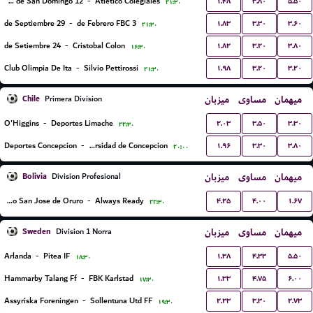
۱.۴۸
۳.۸۰
۵.۵۰
12 de Octubre de San Domingo
-
Atletico Colegiales
۲۱:۳۰
۱.۸۳
۳.۳۰
۳.۶۰
29 de Septiembre
-
3 de Febrero FBC
۲۱:۳۰
۱.۸۲
۳.۲۰
۳.۸۰
24 de Setiembre
-
Cristobal Colon
۱۶:۳۰
۱.۹۸
۳.۲۰
۳.۲۰
Club Olimpia De Ita
-
Silvio Pettirossi
۲۱:۳۰
Chile
میزبان
مساوی
میهمان
Primera Division
۲.۰۳
۳.۵۰
۳.۳۰
O'Higgins
-
Deportes Limache
۲۲:۳۰
۱.۹۶
۳.۳۰
۳.۸۰
Deportes Concepcion
-
C.D. Universidad de Concepcion
۲۰:۰۰
Bolivia
میزبان
مساوی
میهمان
Division Profesional
۴.۲۵
۴.۰۰
۱.۶۷
GV Club Deportivo San Jose de Oruro
-
Always Ready
۲۲:۳۰
Sweden
میزبان
مساوی
میهمان
Division 1 Norra
۱.۳۸
۴.۳۳
۵.۵۰
Arlanda
-
Pitea IF
۱۸:۳۰
۱.۳۳
۴.۷۵
۶.۰۰
Hammarby Talang Ff
-
FBK Karlstad
۱۷:۳۰
۲.۲۳
۳.۳۰
۲.۷۳
Assyriska Foreningen
-
Sollentuna Utd FF
۱۹:۳۰