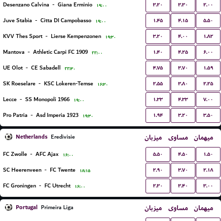
۳.۲۰
۳.۳۰
۲.۰۰
Desenzano Calvina
-
Giana Erminio
۱۹:۰۰
۱.۴۵
۴.۱۵
۵.۵۰
Juve Stabia
-
Citta DI Campobasso
۱۹:۰۰
۳.۲۰
۴.۰۰
۱.۸۲
KVV Thes Sport
-
Lierse Kempenzonen
۱۹:۳۰
۱.۴۰
۴.۲۵
۶.۰۰
Mantova
-
Athletic Carpi FC 1909
۲۲:۰۰
۴.۷۵
۳.۷۰
۱.۵۹
UE Olot
-
CE Sabadell
۲۲:۳۰
۲.۵۵
۳.۸۰
۲.۲۵
SK Roeselare
-
KSC Lokeren-Temse
۱۶:۳۰
۱.۳۳
۴.۳۳
۷.۰۰
Lecce
-
SS Monopoli 1966
۱۹:۰۰
۱.۹۴
۳.۲۰
۳.۵۰
Pro Patria
-
Asd Imperia 1923
۱۹:۳۰
Netherlands
میزبان
مساوی
میهمان
Eredivisie
۵.۵۰
۴.۵۰
۱.۵۰
FC Zwolle
-
AFC Ajax
۱۶:۰۰
۲.۹۰
۳.۷۰
۲.۱۸
SC Heerenveen
-
FC Twente
۱۸:۱۵
۲.۳۰
۳.۴۰
۳.۰۰
FC Groningen
-
FC Utrecht
۱۶:۰۰
Portugal
میزبان
مساوی
میهمان
Primeira Liga