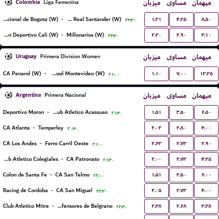
Colombia
میزبان
مساوی
میهمان
Liga Femenina
۱.۳۱
۴.۲۵
۸.۵۰
Internacional de Bogota (W)
-
CD Real Santander (W)
۲۳:۳۰
۲.۲۰
۲.۹۰
۳.۱۰
Asociacion Deportivo Cali (W)
-
Millonarios (W)
۲۳:۳۰
Uruguay
میزبان
مساوی
میهمان
Primera Division Women
۱.۱۰
۷.۰۰
۱۳.۲۵
CA Penarol (W)
-
Liverpool Montevideo (W)
۲۱:۰۰
Argentina
میزبان
مساوی
میهمان
Primera Nacional
۱.۵۱
۳.۵۰
۶.۵۰
Deportivo Moron
-
Club Atletico Acassuso
۲۱:۳۰
۲.۰۲
۲.۸۰
۴.۰۰
CA Atlanta
-
Temperley
۲۰:۳۰
۲.۶۳
۲.۷۳
۲.۹۰
CA Los Andes
-
Ferro Carril Oeste
۲۱:۰۰
۲.۰۰
۲.۷۳
۴.۲۵
Club Atletico Colegiales
-
CA Patronato
۲۱:۳۰
۱.۵۱
۳.۵۰
۶.۰۰
Colon de Santa Fe
-
CA San Telmo
۲۲:۰۰
۲.۰۵
۲.۷۳
۴.۰۰
Racing de Cordoba
-
CA San Miguel
۲۲:۳۰
۲.۳۸
۲.۶۸
۳.۲۸
Club Atletico Mitre
-
CA Defensores de Belgrano
۲۲:۳۰