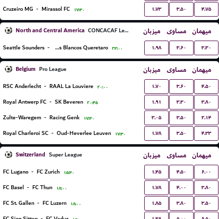
۱.۷۳
۳.۵۰
۴.۷۵
Cruzeiro MG
-
Mirassol FC
۱۷:۳۰
North and Central America
میزبان
مساوی
میهمان
CONCACAF Leagues Cup
۱.۹۸
۳.۶۰
۳.۳۰
Seattle Sounders
-
Gallos Blancos Queretaro
۲۳:۰۰
Belgium
میزبان
مساوی
میهمان
Pro League
۱.۷۰
۳.۶۰
۴.۵۰
RSC Anderlecht
-
RAAL La Louviere
۲۰:۰۰
۱.۹۱
۳.۳۰
۳.۸۰
Royal Antwerp FC
-
SK Beveren
۲۰:۴۵
۳.۰۵
۳.۵۰
۲.۱۴
Zulte-Waregem
-
Racing Genk
۱۷:۳۰
۱.۷۸
۳.۵۰
۴.۳۳
Royal Charleroi SC
-
Oud-Heverlee Leuven
۱۷:۳۰
Switzerland
میزبان
مساوی
میهمان
Super League
۱.۴۵
۴.۵۰
۶.۰۰
FC Lugano
-
FC Zurich
۱۵:۳۰
۱.۷۸
۴.۰۰
۳.۸۰
FC Basel
-
FC Thun
۱۸:۰۰
۱.۸۵
۳.۸۰
۳.۵۰
FC St. Gallen
-
FC Luzern
۱۸:۰۰
۱.۳۸
۵.۰۰
۶.۵۰
FC Sion Sitten
-
FC Vaduz