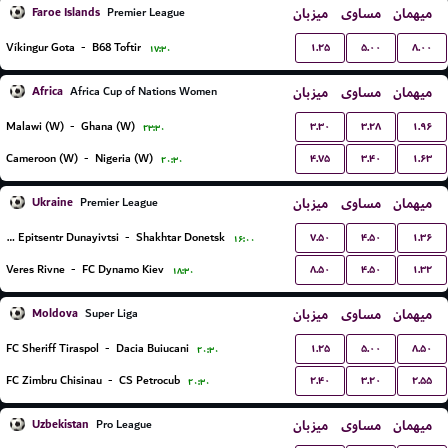
Faroe Islands
میزبان
مساوی
میهمان
Premier League
۱.۲۵
۵.۰۰
۸.۰۰
Víkingur Gota
-
B68 Toftir
۱۷:۳۰
Africa
میزبان
مساوی
میهمان
Africa Cup of Nations Women
۳.۳۰
۳.۲۸
۱.۹۶
Malawi (W)
-
Ghana (W)
۲۳:۳۰
۴.۷۵
۳.۴۰
۱.۶۳
Cameroon (W)
-
Nigeria (W)
۲۰:۳۰
Ukraine
میزبان
مساوی
میهمان
Premier League
۷.۵۰
۴.۵۰
۱.۳۶
FC Epitsentr Dunayivtsi
-
Shakhtar Donetsk
۱۶:۰۰
۸.۵۰
۴.۵۰
۱.۳۲
Veres Rivne
-
FC Dynamo Kiev
۱۸:۳۰
Moldova
میزبان
مساوی
میهمان
Super Liga
۱.۲۵
۵.۰۰
۸.۵۰
FC Sheriff Tiraspol
-
Dacia Buiucani
۲۰:۳۰
۲.۴۰
۳.۲۰
۲.۵۵
FC Zimbru Chisinau
-
CS Petrocub
۲۰:۳۰
Uzbekistan
میزبان
مساوی
میهمان
Pro League