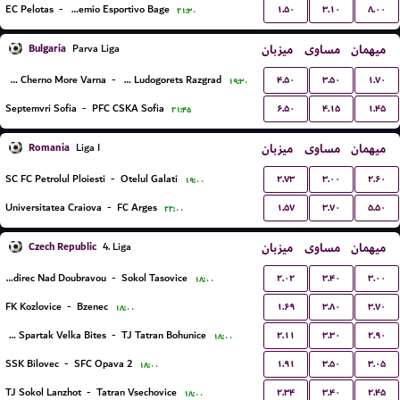
۱.۵۰
۳.۱۰
۸.۰۰
EC Pelotas
-
Gremio Esportivo Bage
۲۱:۳۰
Bulgaria
میزبان
مساوی
میهمان
Parva Liga
۴.۵۰
۳.۵۰
۱.۷۰
PFC Cherno More Varna
-
PFC Ludogorets Razgrad
۱۹:۳۰
۶.۵۰
۴.۱۵
۱.۴۵
Septemvri Sofia
-
PFC CSKA Sofia
۲۱:۴۵
Romania
میزبان
مساوی
میهمان
Liga I
۲.۷۳
۳.۰۰
۲.۶۰
SC FC Petrolul Ploiesti
-
Otelul Galati
۱۹:۰۰
۱.۵۷
۳.۷۰
۵.۵۰
Universitatea Craiova
-
FC Arges
۲۲:۰۰
Czech Republic
میزبان
مساوی
میهمان
4. Liga
۲.۰۲
۳.۴۰
۳.۰۰
SK Zdirec Nad Doubravou
-
Sokol Tasovice
۱۸:۰۰
۱.۶۹
۳.۸۰
۳.۷۰
FK Kozlovice
-
Bzenec
۱۸:۰۰
۲.۱۱
۳.۳۰
۲.۹۰
FC Spartak Velka Bites
-
TJ Tatran Bohunice
۱۸:۰۰
۱.۹۱
۳.۵۰
۳.۰۵
SSK Bilovec
-
SFC Opava 2
۱۸:۰۰
۲.۳۴
۳.۴۰
۲.۴۵
TJ Sokol Lanzhot
-
Tatran Vsechovice
۱۸:۰۰