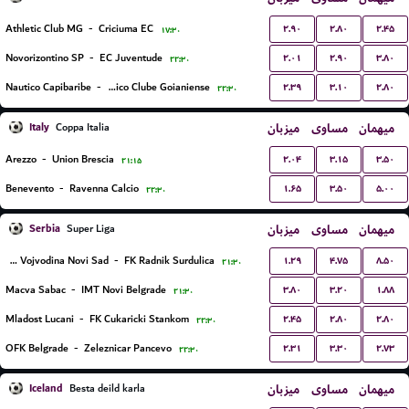
۲.۹۰
۲.۸۰
۲.۴۵
Athletic Club MG
-
Criciuma EC
۱۷:۳۰
۲.۰۱
۲.۹۰
۳.۸۰
Novorizontino SP
-
EC Juventude
۲۲:۳۰
۲.۳۹
۳.۱۰
۲.۸۰
Nautico Capibaribe
-
Atletico Clube Goianiense
۲۲:۳۰
Italy
میزبان
مساوی
میهمان
Coppa Italia
۲.۰۴
۳.۱۵
۳.۵۰
Arezzo
-
Union Brescia
۲۱:۱۵
۱.۶۵
۳.۵۰
۵.۰۰
Benevento
-
Ravenna Calcio
۲۲:۳۰
Serbia
میزبان
مساوی
میهمان
Super Liga
۱.۲۹
۴.۷۵
۸.۵۰
FK Vojvodina Novi Sad
-
FK Radnik Surdulica
۲۱:۳۰
۳.۸۰
۳.۲۰
۱.۸۸
Macva Sabac
-
IMT Novi Belgrade
۲۱:۳۰
۲.۴۵
۲.۸۰
۲.۸۰
Mladost Lucani
-
FK Cukaricki Stankom
۲۲:۳۰
۲.۳۱
۳.۳۰
۲.۷۳
OFK Belgrade
-
Zeleznicar Pancevo
۲۲:۳۰
Iceland
میزبان
مساوی
میهمان
Besta deild karla