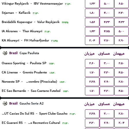
۱.۳۳
۵.۰۰
۶.۵۰
Vikingur Reykjavik
-
IBV Vestmannaeyjar
۲۱:۳۰
۱.۸۰
۴.۰۰
۳.۴۰
Stjarnan
-
Keflavik
۲۱:۳۰
۱.۵۶
۴.۳۳
۴.۳۳
Breidablik Kopavogur
-
Valur Reykjavik
۲۳:۴۵
۱.۴۳
۴.۷۵
۵.۰۰
IA Akranes
-
Thor Akureyri
۲۱:۳۰
۲.۰۴
۳.۷۰
۲.۹۰
KA Akureyri
-
FH Hafnarfjordur
۲۱:۴۵
Brazil
میزبان
مساوی
میهمان
Copa Paulista
۲.۶۰
۳.۰۰
۲.۵۰
Osasco Sporting
-
Paulista SP
۱۷:۳۰
۱.۷۰
۳.۳۰
۴.۵۰
CA Linense
-
Gremio Prudente
۱۶:۳۰
۲.۳۸
۲.۹۰
۲.۸۰
Noroeste SP
-
EC XV de Novembro (Piracicaba)
۱۶:۳۰
۱.۷۰
۳.۲۰
۴.۵۰
EC Sao Bernardo
-
Sao Caetano Futebol
۱۷:۳۰
Brazil
میزبان
مساوی
میهمان
Gaucho Serie A2
۲.۳۸
۳.۰۰
۲.۸۰
APAFUT Caxias Do Sul RS
-
Sport Clube Gaucho
۲۱:۳۰
۳.۳۰
۲.۹۰
۲.۰۴
EC Guarani RS
-
EC Veranópolis Recreativo Cultural
۲۱:۳۰