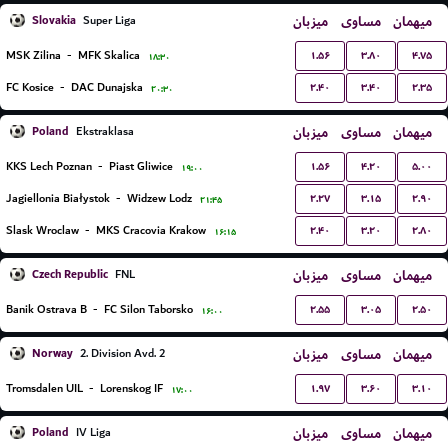
Slovakia
میزبان
مساوی
میهمان
Super Liga
۱.۵۶
۳.۸۰
۴.۷۵
MSK Zilina
-
MFK Skalica
۱۸:۳۰
۲.۴۰
۳.۴۰
۲.۳۵
FC Kosice
-
DAC Dunajska
۲۰:۳۰
Poland
میزبان
مساوی
میهمان
Ekstraklasa
۱.۵۶
۴.۲۰
۵.۰۰
KKS Lech Poznan
-
Piast Gliwice
۱۹:۰۰
۲.۲۷
۳.۱۵
۲.۹۰
Jagiellonia Białystok
-
Widzew Lodz
۲۱:۴۵
۲.۴۰
۳.۲۰
۲.۸۰
Slask Wroclaw
-
MKS Cracovia Krakow
۱۶:۱۵
Czech Republic
میزبان
مساوی
میهمان
FNL
۲.۵۵
۳.۰۵
۲.۵۰
Banik Ostrava B
-
FC Silon Taborsko
۱۶:۰۰
Norway
میزبان
مساوی
میهمان
2. Division Avd. 2
۱.۹۷
۳.۶۰
۳.۱۰
Tromsdalen UIL
-
Lorenskog IF
۱۷:۰۰
Poland
میزبان
مساوی
میهمان
IV Liga