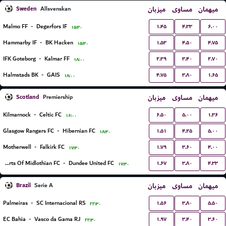
Sweden
میزبان
مساوی
میهمان
Allsvenskan
۱.۴۵
۴.۳۳
۶.۰۰
Malmo FF
-
Degerfors IF
۱۵:۳۰
۱.۵۳
۴.۵۰
۴.۷۵
Hammarby IF
-
BK Hacken
۱۵:۳۰
۲.۳۹
۳.۴۰
۲.۷۰
IFK Goteborg
-
Kalmar FF
۱۸:۰۰
۴.۷۵
۳.۸۰
۱.۶۵
Halmstads BK
-
GAIS
۱۸:۰۰
Scotland
میزبان
مساوی
میهمان
Premiership
۶.۵۰
۵.۰۰
۱.۳۶
Kilmarnock
-
Celtic FC
۱۶:۰۰
۱.۵۱
۴.۲۵
۵.۰۰
Glasgow Rangers FC
-
Hibernian FC
۱۸:۳۰
۱.۷۹
۳.۶۰
۴.۰۰
Motherwell
-
Falkirk FC
۱۷:۳۰
۱.۶۷
۳.۸۰
۴.۳۳
Hearts Of Midlothian FC
-
Dundee United FC
۱۷:۳۰
Brazil
میزبان
مساوی
میهمان
Serie A
۱.۵۶
۳.۸۰
۵.۵۰
Palmeiras
-
SC Internacional RS
۲۲:۳۰
۱.۹۷
۳.۴۰
۳.۶۰
EC Bahia
-
Vasco da Gama RJ
۲۲:۳۰