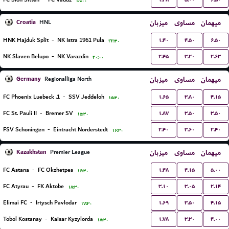
۱۸:۰۰
Croatia
میزبان
مساوی
میهمان
HNL
۱.۴۰
۴.۵۰
۶.۵۰
HNK Hajduk Split
-
NK Istra 1961 Pula
۲۲:۳۰
۲.۴۵
۳.۲۰
۲.۶۳
NK Slaven Belupo
-
NK Varazdin
۲۰:۰۰
Germany
میزبان
مساوی
میهمان
Regionalliga North
۱.۶۵
۳.۸۰
۴.۱۵
1. FC Phoenix Luebeck
-
SSV Jeddeloh
۱۵:۳۰
۱.۸۷
۳.۵۰
۳.۵۰
FC St. Pauli II
-
Bremer SV
۱۵:۳۰
۲.۴۰
۳.۶۰
۲.۴۰
FSV Schoningen
-
Eintracht Norderstedt
۱۶:۳۰
Kazakhstan
میزبان
مساوی
میهمان
Premier League
۱.۴۸
۴.۱۵
۵.۰۰
FC Astana
-
FC Okzhetpes
۱۶:۳۰
۳.۱۰
۳.۰۵
۲.۱۴
FC Atyrau
-
FK Aktobe
۱۸:۳۰
۱.۶۹
۳.۵۰
۴.۱۵
Elimai FC
-
Irtysch Pavlodar
۱۷:۳۰
۱.۷۸
۳.۳۰
۴.۰۰
Tobol Kostanay
-
Kaisar Kyzylorda
۱۸:۳۰