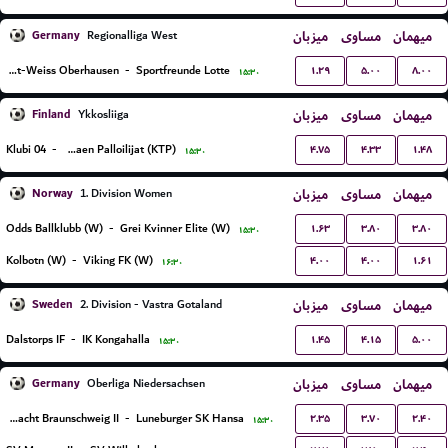
Germany
میزبان
مساوی
میهمان
Regionalliga West
۱.۲۹
۵.۰۰
۸.۰۰
SC Rot-Weiss Oberhausen
-
Sportfreunde Lotte
۱۵:۳۰
Finland
میزبان
مساوی
میهمان
Ykkosliiga
۴.۷۵
۴.۳۳
۱.۴۸
Klubi 04
-
Kotkan Tyovaen Palloilijat (KTP)
۱۵:۳۰
Norway
میزبان
مساوی
میهمان
1. Division Women
۱.۶۳
۳.۸۰
۳.۸۰
Odds Ballklubb (W)
-
Grei Kvinner Elite (W)
۱۵:۳۰
۴.۰۰
۴.۰۰
۱.۶۱
Kolbotn (W)
-
Viking FK (W)
۱۶:۳۰
Sweden
میزبان
مساوی
میهمان
2. Division - Vastra Gotaland
۱.۴۵
۴.۱۵
۵.۰۰
Dalstorps IF
-
IK Kongahalla
۱۵:۳۰
Germany
میزبان
مساوی
میهمان
Oberliga Niedersachsen
۲.۳۵
۳.۷۰
۲.۴۰
Eintracht Braunschweig II
-
Luneburger SK Hansa
۱۵:۳۰