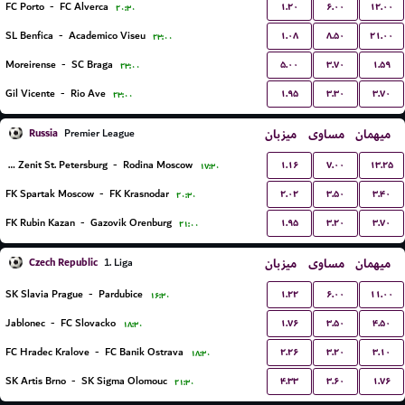
۱.۲۰
۶.۰۰
۱۲.۰۰
FC Porto
-
FC Alverca
۲۰:۳۰
۱.۰۸
۸.۵۰
۲۱.۰۰
SL Benfica
-
Academico Viseu
۲۳:۰۰
۵.۰۰
۳.۷۰
۱.۵۹
Moreirense
-
SC Braga
۲۳:۰۰
۱.۹۵
۳.۳۰
۳.۷۰
Gil Vicente
-
Rio Ave
۲۳:۰۰
Russia
میزبان
مساوی
میهمان
Premier League
۱.۱۶
۷.۰۰
۱۳.۲۵
FK Zenit St. Petersburg
-
Rodina Moscow
۱۷:۳۰
۲.۰۲
۳.۵۰
۳.۴۰
FK Spartak Moscow
-
FK Krasnodar
۲۰:۳۰
۱.۹۵
۳.۲۰
۳.۷۰
FK Rubin Kazan
-
Gazovik Orenburg
۲۱:۰۰
Czech Republic
میزبان
مساوی
میهمان
1. Liga
۱.۲۲
۶.۰۰
۱۱.۰۰
SK Slavia Prague
-
Pardubice
۱۶:۳۰
۱.۷۶
۳.۵۰
۴.۵۰
Jablonec
-
FC Slovacko
۱۸:۳۰
۲.۲۶
۳.۲۰
۳.۱۰
FC Hradec Kralove
-
FC Banik Ostrava
۱۸:۳۰
۴.۳۳
۳.۶۰
۱.۷۶
SK Artis Brno
-
SK Sigma Olomouc
۲۱:۳۰