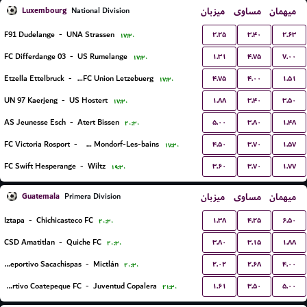
Luxembourg
میزبان
مساوی
میهمان
National Division
۲.۲۵
۳.۴۰
۲.۶۳
F91 Dudelange
-
UNA Strassen
۱۷:۳۰
۱.۳۱
۴.۷۵
۷.۰۰
FC Differdange 03
-
US Rumelange
۱۷:۳۰
۴.۷۵
۴.۰۰
۱.۵۱
Etzella Ettelbruck
-
Racing FC Union Letzebuerg
۱۷:۳۰
۱.۸۸
۳.۴۰
۳.۵۰
UN 97 Kaerjeng
-
US Hostert
۱۷:۳۰
۵.۰۰
۳.۸۰
۱.۴۸
AS Jeunesse Esch
-
Atert Bissen
۲۰:۳۰
۴.۵۰
۳.۷۰
۱.۵۷
FC Victoria Rosport
-
US Mondorf-Les-bains
۱۷:۳۰
۳.۶۰
۳.۷۰
۱.۷۷
FC Swift Hesperange
-
Wiltz
۱۹:۳۰
Guatemala
میزبان
مساوی
میهمان
Primera Division
۱.۳۸
۴.۲۵
۶.۵۰
Iztapa
-
Chichicasteco FC
۲۰:۳۰
۳.۸۰
۳.۱۵
۱.۸۸
CSD Amatitlan
-
Quiche FC
۲۰:۳۰
۲.۰۲
۲.۶۸
۴.۰۰
CS Deportivo Sacachispas
-
Mictlán
۲۰:۳۰
۱.۶۱
۳.۵۰
۵.۰۰
Deportivo Coatepeque FC
-
Juventud Copalera
۲۱:۳۰