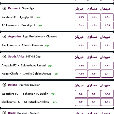
Denmark
میزبان
مساوی
میهمان
Superliga
۲.۲۷
۳.۴۰
۲.۸۰
Randers FC
-
Lyngby BK
۱۷:۳۰
۵.۰۰
۳.۸۰
۱.۵۹
AC Horsens
-
Brondby I.F.
۱۹:۳۰
Argentina
میزبان
مساوی
میهمان
Liga Profesional - Clausura
۲.۸۰
۲.۷۰
۲.۹۰
San Lorenzo
-
Atletico Huracan
۲۱:۳۰
South Africa
میزبان
مساوی
میهمان
MTN 8 Cup
۲.۴۵
۳.۰۰
۲.۹۰
Amazulu FC
-
Sekhukhune United
۱۶:۳۰
۱.۶۷
۳.۴۰
۵.۰۰
Kaizer Chiefs
-
Lamontville Golden Arrows
۱۹:۳۰
Ireland
میزبان
مساوی
میهمان
Premier Division
۳.۵۰
۳.۶۰
۱.۸۸
Waterford FC
-
Bohemian FC Dublin
۱۷:۳۰
۳.۳۰
۳.۱۰
۲.۱۱
Shelbourne FC
-
St Patrick's Athletic
۱۹:۳۰
Brazil
میزبان
مساوی
میهمان
Brasileiro Serie B