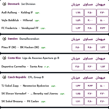
Denmark
میزبان
مساوی
میهمان
1st Division
۱.۹۸
۳.۵۰
۳.۴۰
AaB Aalborg
-
Kolding IF
۱۵:۳۰
۱.۵۹
۴.۰۰
۵.۰۰
Vejle Boldklub
-
Hillerod
۱۵:۳۰
۱.۶۳
۳.۸۰
۴.۳۳
FC Fredericia
-
Vendsyssel FF
۱۶:۳۰
Sweden
میزبان
مساوی
میهمان
Damallsvenskan
۶.۵۰
۴.۵۰
۱.۳۳
Pitea IF (W)
-
BK Hacken (W)
۱۵:۳۰
Costa Rica
میزبان
مساوی
میهمان
Liga de Ascenso Apertura gr. B
۳.۵۰
۳.۳۰
۱.۸۲
Deportiva Carmelita
-
Santa Ana
۲۰:۳۰
Czech Republic
میزبان
مساوی
میهمان
CFL, Group B
۱.۴۳
۴.۳۳
۵.۰۰
TJ Sokol Zapy
-
Neratovice Byskovice
۱۸:۳۰
۱.۸۵
۳.۷۰
۳.۳۰
SK Slovan Varnsdorf
-
SK Benatky nad Jizerou
۱۸:۳۰
۱.۷۱
۳.۸۰
۳.۶۰
SK Sokol Brozany
-
FK Caslav
۱۸:۳۰