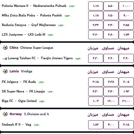
۱.۱۸
۵.۵۰
۱۰.۰۰
Polonia Warsaw II
-
Nadnarwianka Pultusk
۱۶:۳۰
۱.۱۸
۶.۵۰
۹.۰۰
Mlks Znicz Biala Piska
-
Polonia Paslek
۱۵:۳۰
۲.۳۳
۳.۴۰
۲.۵۵
Radunia Stezyca
-
Gryf Wejherowo
۱۸:۳۰
۳.۶۰
۳.۸۰
۱.۷۴
LZS Justynow
-
LKS Lodz III
۱۷:۳۰
China
میزبان
مساوی
میهمان
Chinese Super League
۲.۲۰
۳.۶۰
۲.۹۰
Shandong Luneng Taishan FC
-
Tianjin Jinmen Tigers
۱۵:۳۰
Latvia
میزبان
مساوی
میهمان
Virsliga
۳.۱۵
۳.۲۸
۲.۰۵
FK Jelgava
-
FK Auda
۱۶:۳۰
۳.۳۰
۳.۴۰
۱.۹۳
SK Super Nova
-
FK Liepaja
۱۶:۳۰
۱.۰۳
۱۲.۰۰
۲۱.۰۰
Riga FC
-
Ogre United
۱۸:۳۰
Norway
میزبان
مساوی
میهمان
3. Division avd. 4
۱.۸۲
۴.۰۰
۳.۱۵
Stabaek IF II
-
Vag
۱۶:۳۰