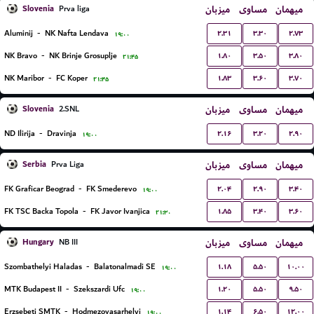
Slovenia
میزبان
مساوی
میهمان
Prva liga
۲.۳۱
۳.۳۰
۲.۷۳
Aluminij
-
NK Nafta Lendava
۱۹:۰۰
۱.۸۰
۳.۵۰
۳.۸۰
NK Bravo
-
NK Brinje Grosuplje
۲۱:۴۵
۱.۸۳
۳.۶۰
۳.۷۰
NK Maribor
-
FC Koper
۲۱:۴۵
Slovenia
میزبان
مساوی
میهمان
2.SNL
۲.۱۶
۳.۲۰
۲.۹۰
ND Ilirija
-
Dravinja
۱۹:۰۰
Serbia
میزبان
مساوی
میهمان
Prva Liga
۲.۰۴
۲.۹۰
۳.۴۰
FK Graficar Beograd
-
FK Smederevo
۱۹:۰۰
۱.۸۵
۳.۴۰
۳.۶۰
FK TSC Backa Topola
-
FK Javor Ivanjica
۲۱:۳۰
Hungary
میزبان
مساوی
میهمان
NB III
۱.۱۸
۵.۵۰
۱۰.۰۰
Szombathelyi Haladas
-
Balatonalmadi SE
۱۹:۰۰
۱.۲۰
۵.۵۰
۹.۵۰
MTK Budapest II
-
Szekszardi Ufc
۱۹:۰۰
۱.۱۴
۶.۵۰
۱۲.۰۰
Erzsebeti SMTK
-
Hodmezovasarhelyi
۱۹:۰۰