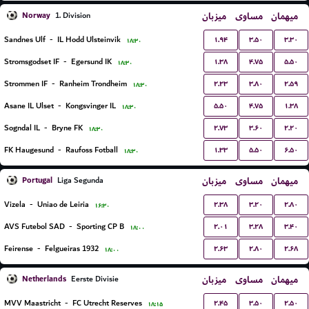
Norway
میزبان
مساوی
میهمان
1. Division
۱.۹۴
۳.۵۰
۳.۳۰
Sandnes Ulf
-
IL Hodd Ulsteinvik
۱۸:۳۰
۱.۳۸
۴.۷۵
۵.۵۰
Stromsgodset IF
-
Egersund IK
۱۸:۳۰
۲.۲۳
۳.۸۰
۲.۵۹
Strommen IF
-
Ranheim Trondheim
۱۸:۳۰
۵.۵۰
۴.۷۵
۱.۳۸
Asane IL Ulset
-
Kongsvinger IL
۱۸:۳۰
۲.۷۳
۳.۶۰
۲.۲۰
Sogndal IL
-
Bryne FK
۱۸:۳۰
۱.۳۳
۵.۵۰
۶.۵۰
FK Haugesund
-
Raufoss Fotball
۱۸:۳۰
Portugal
میزبان
مساوی
میهمان
Liga Segunda
۲.۳۸
۳.۲۰
۲.۸۰
Vizela
-
Uniao de Leiria
۱۶:۳۰
۲.۰۱
۳.۲۸
۳.۴۰
AVS Futebol SAD
-
Sporting CP B
۱۸:۰۰
۲.۶۳
۲.۸۰
۲.۶۸
Feirense
-
Felgueiras 1932
۱۸:۰۰
Netherlands
میزبان
مساوی
میهمان
Eerste Divisie
۲.۴۵
۳.۵۰
۲.۵۰
MVV Maastricht
-
FC Utrecht Reserves
۱۸:۱۵