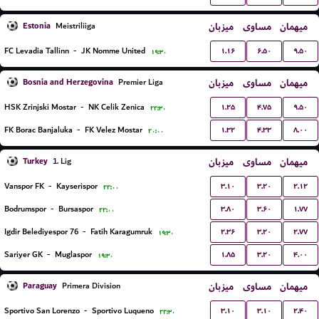
Estonia
میزبان
مساوی
میهمان
Meistriliiga
۱.۱۶
۶.۵۰
۹.۵۰
FC Levadia Tallinn
-
JK Nomme United
۱۹:۳۰
Bosnia and Herzegovina
میزبان
مساوی
میهمان
Premier Liga
۱.۲۵
۴.۷۵
۹.۵۰
HSK Zrinjski Mostar
-
NK Celik Zenica
۲۲:۳۰
۱.۳۲
۴.۳۳
۸.۰۰
FK Borac Banjaluka
-
FK Velez Mostar
۲۰:۰۰
Turkey
میزبان
مساوی
میهمان
1. Lig
۳.۱۰
۳.۲۰
۲.۱۲
Vanspor FK
-
Kayserispor
۲۲:۰۰
۳.۸۰
۳.۶۰
۱.۷۷
Bodrumspor
-
Bursaspor
۲۲:۰۰
۲.۳۶
۳.۲۰
۲.۷۷
76 Igdir Belediyespor
-
Fatih Karagumruk
۱۹:۳۰
۱.۸۵
۳.۲۰
۴.۰۰
Sariyer GK
-
Muglaspor
۱۹:۳۰
Paraguay
میزبان
مساوی
میهمان
Primera Division
۳.۱۰
۳.۱۰
۲.۴۰
Sportivo San Lorenzo
-
Sportivo Luqueno
۲۲:۳۰