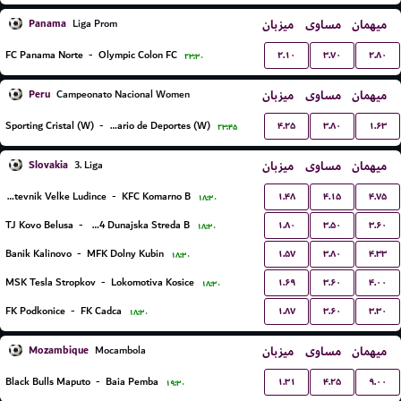
Panama
میزبان
مساوی
میهمان
Liga Prom
۲.۱۰
۳.۷۰
۲.۸۰
FC Panama Norte
-
Olympic Colon FC
۲۳:۳۰
Peru
میزبان
مساوی
میهمان
Campeonato Nacional Women
۴.۲۵
۳.۸۰
۱.۶۳
Sporting Cristal (W)
-
Universitario de Deportes (W)
۲۳:۴۵
Slovakia
میزبان
مساوی
میهمان
3. Liga
۱.۴۸
۴.۱۵
۴.۷۵
TJ Druzstevnik Velke Ludince
-
KFC Komarno B
۱۸:۳۰
۱.۸۰
۳.۵۰
۳.۶۰
TJ Kovo Belusa
-
FK Dac 1904 Dunajska Streda B
۱۸:۳۰
۱.۵۷
۳.۸۰
۴.۳۳
Banik Kalinovo
-
MFK Dolny Kubin
۱۸:۳۰
۱.۶۹
۳.۶۰
۴.۰۰
MSK Tesla Stropkov
-
Lokomotiva Kosice
۱۸:۳۰
۱.۸۷
۳.۶۰
۳.۳۰
FK Podkonice
-
FK Cadca
۱۸:۳۰
Mozambique
میزبان
مساوی
میهمان
Mocambola
۱.۳۱
۴.۲۵
۹.۰۰
Black Bulls Maputo
-
Baia Pemba
۱۹:۳۰