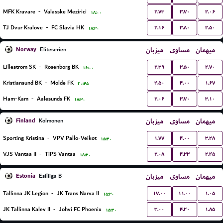
۲.۷۳
۳.۷۰
۲.۰۶
MFK Kravare
-
Valasske Mezirici
۱۸:۰۰
۲.۱۶
۳.۸۰
۲.۵۰
TJ Dvur Kralove
-
FC Slavia HK
۱۸:۳۰
Norway
میزبان
مساوی
میهمان
Eliteserien
۲.۳۹
۳.۵۰
۲.۷۰
Lillestrom SK
-
Rosenborg BK
۱۶:۰۰
۴.۵۰
۴.۰۰
۱.۶۷
Kristiansund BK
-
Molde FK
۲۰:۴۵
۲.۰۶
۳.۷۰
۳.۱۰
Ham-Kam
-
Aalesunds FK
۱۸:۳۰
Finland
میزبان
مساوی
میهمان
Kolmonen
۱.۷۷
۴.۰۰
۳.۲۸
Sporting Kristina
-
VPV Pallo-Veikot
۱۵:۳۰
۲.۰۸
۴.۳۳
۲.۴۵
VJS Vantaa II
-
TiPS Vantaa
۱۸:۳۰
Estonia
میزبان
مساوی
میهمان
Esiliiga B
۱۷.۰۰
۱۱.۰۰
۱.۰۵
Tallinna JK Legion
-
JK Trans Narva II
۱۵:۳۰
۳.۰۰
۴.۲۰
۱.۸۵
JK Tallinna Kalev II
-
Johvi FC Phoenix
۱۵:۳۰