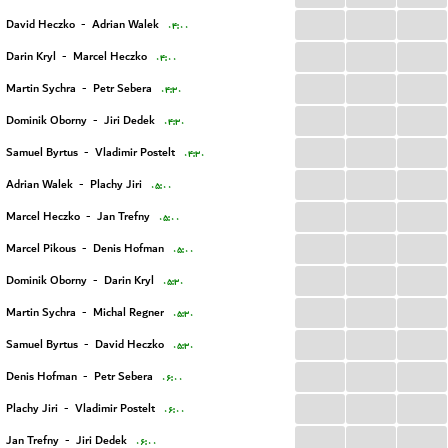
...
...
...
David Heczko
-
Adrian Walek
۰۴:۰۰
...
...
...
Darin Kryl
-
Marcel Heczko
۰۴:۰۰
...
...
...
Martin Sychra
-
Petr Sebera
۰۴:۳۰
...
...
...
Dominik Oborny
-
Jiri Dedek
۰۴:۳۰
...
...
...
Samuel Byrtus
-
Vladimir Postelt
۰۴:۳۰
...
...
...
Adrian Walek
-
Plachy Jiri
۰۵:۰۰
...
...
...
Marcel Heczko
-
Jan Trefny
۰۵:۰۰
...
...
...
Marcel Pikous
-
Denis Hofman
۰۵:۰۰
...
...
...
Dominik Oborny
-
Darin Kryl
۰۵:۳۰
...
...
...
Martin Sychra
-
Michal Regner
۰۵:۳۰
...
...
...
Samuel Byrtus
-
David Heczko
۰۵:۳۰
...
...
...
Denis Hofman
-
Petr Sebera
۰۶:۰۰
...
...
...
Plachy Jiri
-
Vladimir Postelt
۰۶:۰۰
...
...
...
Jan Trefny
-
Jiri Dedek
۰۶:۰۰