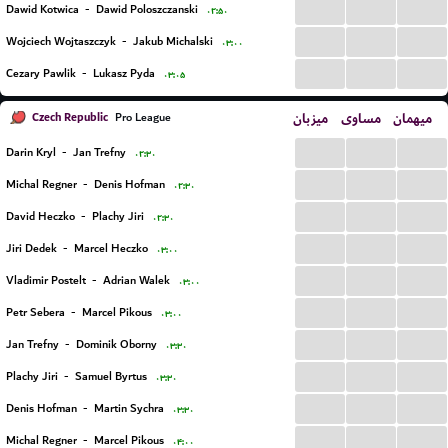
...
...
...
Dawid Kotwica
-
Dawid Poloszczanski
۰۲:۵۰
...
...
...
Wojciech Wojtaszczyk
-
Jakub Michalski
۰۳:۰۰
...
...
...
Cezary Pawlik
-
Lukasz Pyda
۰۳:۰۵
Czech Republic
میزبان
مساوی
میهمان
Pro League
...
...
...
Darin Kryl
-
Jan Trefny
۰۲:۳۰
...
...
...
Michal Regner
-
Denis Hofman
۰۲:۳۰
...
...
...
David Heczko
-
Plachy Jiri
۰۲:۳۰
...
...
...
Jiri Dedek
-
Marcel Heczko
۰۳:۰۰
...
...
...
Vladimir Postelt
-
Adrian Walek
۰۳:۰۰
...
...
...
Petr Sebera
-
Marcel Pikous
۰۳:۰۰
...
...
...
Jan Trefny
-
Dominik Oborny
۰۳:۳۰
...
...
...
Plachy Jiri
-
Samuel Byrtus
۰۳:۳۰
...
...
...
Denis Hofman
-
Martin Sychra
۰۳:۳۰
...
...
...
Michal Regner
-
Marcel Pikous
۰۴:۰۰