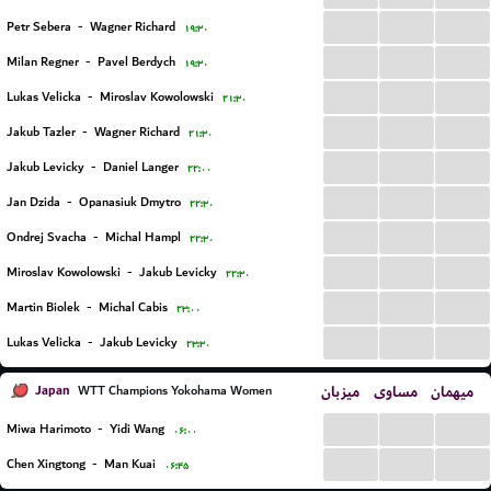
...
...
...
Petr Sebera
-
Wagner Richard
۱۹:۳۰
...
...
...
Milan Regner
-
Pavel Berdych
۱۹:۳۰
...
...
...
Lukas Velicka
-
Miroslav Kowolowski
۲۱:۳۰
...
...
...
Jakub Tazler
-
Wagner Richard
۲۱:۳۰
...
...
...
Jakub Levicky
-
Daniel Langer
۲۲:۰۰
...
...
...
Jan Dzida
-
Opanasiuk Dmytro
۲۲:۳۰
...
...
...
Ondrej Svacha
-
Michal Hampl
۲۲:۳۰
...
...
...
Miroslav Kowolowski
-
Jakub Levicky
۲۲:۳۰
...
...
...
Martin Biolek
-
Michal Cabis
۲۳:۰۰
...
...
...
Lukas Velicka
-
Jakub Levicky
۲۳:۳۰
Japan
میزبان
مساوی
میهمان
WTT Champions Yokohama Women
...
...
...
Miwa Harimoto
-
Yidi Wang
۰۶:۰۰
...
...
...
Chen Xingtong
-
Man Kuai
۰۶:۴۵