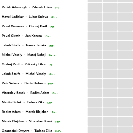
...
...
...
Radek Adamczyk
-
Zdenek Luksa
۱۲:۰۰
...
...
...
Havel Ladislav
-
Lubor Sulava
۱۲:۰۰
...
...
...
Pavel Wawrosz
-
Ondrej Paril
۱۳:۳۰
...
...
...
Pavel Gireth
-
Jan Kanera
۱۴:۰۰
...
...
...
Jakub Stolfa
-
Tomas Janata
۱۴:۳۰
...
...
...
Michal Vesely
-
Matej Nohejl
۱۵:۰۰
...
...
...
Ondrej Paril
-
Prikasky Libor
۱۶:۰۰
...
...
...
Jakub Stolfa
-
Michal Vesely
۱۶:۰۰
...
...
...
Petr Sebera
-
Denis Hofman
۱۷:۳۰
...
...
...
Vitezslav Bosak
-
Radim Adam
۱۸:۰۰
...
...
...
Martin Biolek
-
Tadeas Zika
۱۸:۳۰
...
...
...
Radim Adam
-
Marek Blejchar
۱۹:۰۰
...
...
...
Marek Blejchar
-
Vitezslav Bosak
۱۹:۳۰
...
...
...
Opanasiuk Dmytro
-
Tadeas Zika
۱۹:۳۰