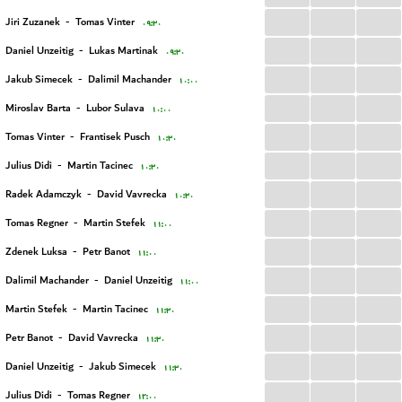
...
...
...
Jiri Zuzanek
-
Tomas Vinter
۰۹:۳۰
...
...
...
Daniel Unzeitig
-
Lukas Martinak
۰۹:۳۰
...
...
...
Jakub Simecek
-
Dalimil Machander
۱۰:۰۰
...
...
...
Miroslav Barta
-
Lubor Sulava
۱۰:۰۰
...
...
...
Tomas Vinter
-
Frantisek Pusch
۱۰:۳۰
...
...
...
Julius Didi
-
Martin Tacinec
۱۰:۳۰
...
...
...
Radek Adamczyk
-
David Vavrecka
۱۰:۳۰
...
...
...
Tomas Regner
-
Martin Stefek
۱۱:۰۰
...
...
...
Zdenek Luksa
-
Petr Banot
۱۱:۰۰
...
...
...
Dalimil Machander
-
Daniel Unzeitig
۱۱:۰۰
...
...
...
Martin Stefek
-
Martin Tacinec
۱۱:۳۰
...
...
...
Petr Banot
-
David Vavrecka
۱۱:۳۰
...
...
...
Daniel Unzeitig
-
Jakub Simecek
۱۱:۳۰
...
...
...
Julius Didi
-
Tomas Regner
۱۲:۰۰