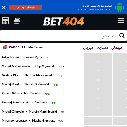
اپلیکیشن بت 404 مختص اندروید
برای دانلود کلیک کنید
(دسترسی آسان و بدون فیلترشکن به سایت)
Poland
میزبان
مساوی
میهمان
TT Elite Series
...
...
...
Artur Kubiak
-
Lukasz Pyda
۰۲:۲۰
...
...
...
Michal Malachowski
-
Filip Mlynarski
۰۲:۲۵
...
...
...
Gesiarz Piotr
-
Dariusz Maszczynski
۰۲:۲۵
...
...
...
Maciej Kolek
-
Bartek Sulkowski
۰۲:۲۵
...
...
...
Roman Wiza
-
Fira Damian
۰۲:۳۵
...
...
...
Andriej Fomin
-
Artur Zmijewski
۰۲:۴۰
...
...
...
Michal Olbrycht
-
Marcin Marchlewski
۰۲:۵۰
...
...
...
Miroslaw Lewczuk
-
Mucha Grzegorz
۰۲:۵۰