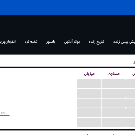
یش بینی زنده
نتایج زنده
پوکر آنلاین
پاسور
تخته نرد
انفجار ورژن
ن
مساوی
میزبان
...
...
...
...
...
...
...
...
۱۲:۳۰
...
...