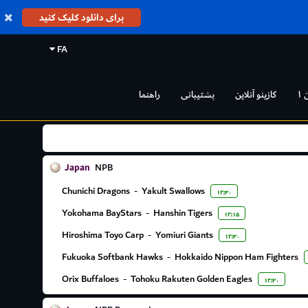
برای دانلود کلیک کنید
FA
 ۱
کازینو آنلاین
پشتیبانی
راهنما
Japan
NPB
Chunichi Dragons
-
Yakult Swallows
۱۲:۳۰
Yokohama BayStars
-
Hanshin Tigers
۱۲:۱۵
Hiroshima Toyo Carp
-
Yomiuri Giants
۱۲:۳۰
Fukuoka Softbank Hawks
-
Hokkaido Nippon Ham Fighters
Orix Buffaloes
-
Tohoku Rakuten Golden Eagles
۱۲:۳۰