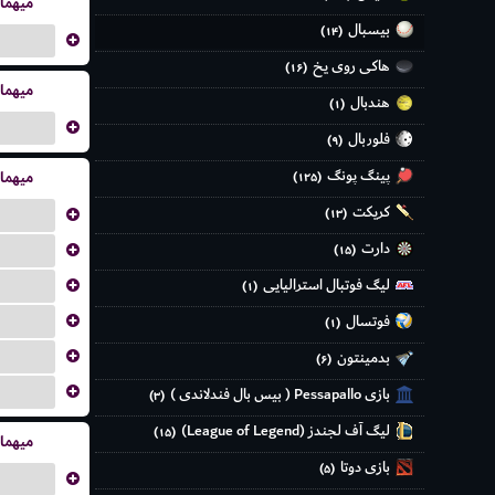
میهما
بیسبال
(۱۴)
...
هاکی روی یخ
(۱۶)
میهما
هندبال
(۱)
...
فلوربال
(۹)
پینگ پونگ
میهما
(۱۲۵)
کریکت
...
(۱۳)
دارت
...
(۱۵)
لیگ فوتبال استرالیایی
...
(۱)
...
فوتسال
(۱)
...
بدمینتون
(۶)
...
بازی Pessapallo ( بیس بال فندلاندی )
(۳)
لیگ آف لجندز (League of Legend)
(۱۵)
میهما
بازی دوتا
(۵)
...