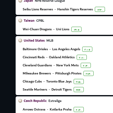
Japan
NPB Reserve League
Seibu Lions Reserves
-
Hanshin Tigers Reserves
۱۲:۳۰
Taiwan
CPBL
Wei-Chuan Dragons
-
Uni Lions
۱۴:۰۵
United States
MLB
Baltimore Orioles
-
Los Angeles Angels
۲۰:۰۵
Cincinnati Reds
-
Oakland Athletics
۲۰:۱۰
Cleveland Guardians
-
New York Mets
۲۰:۴۰
Milwaukee Brewers
-
Pittsburgh Pirates
۲۱:۴۰
Chicago Cubs
-
Toronto Blue Jays
۲۱:۵۰
Seattle Mariners
-
Detroit Tigers
۲۳:۴۰
Czech Republic
Extraliga
Arrows Ostrava
-
Kotlarka Praha
۲۰:۳۰