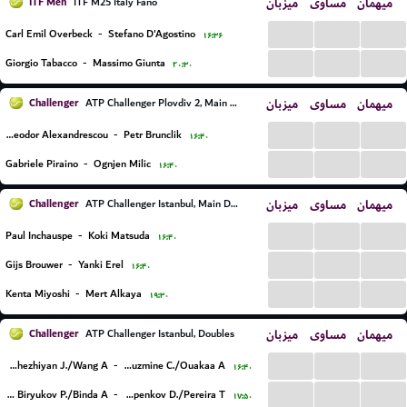
ITF Men
میزبان
مساوی
میهمان
ITF M25 Italy Fano
...
...
...
Carl Emil Overbeck
-
Stefano D'Agostino
۱۶:۳۶
...
...
...
Giorgio Tabacco
-
Massimo Giunta
۲۰:۳۰
Challenger
میزبان
مساوی
میهمان
ATP Challenger Plovdiv 2, Main Draw
...
...
...
Yannick Theodor Alexandrescou
-
Petr Brunclik
۱۶:۴۰
...
...
...
Gabriele Piraino
-
Ognjen Milic
۱۶:۴۰
Challenger
میزبان
مساوی
میهمان
ATP Challenger Istanbul, Main Draw
...
...
...
Paul Inchauspe
-
Koki Matsuda
۱۶:۴۰
...
...
...
Gijs Brouwer
-
Yanki Erel
۱۶:۴۰
...
...
...
Kenta Miyoshi
-
Mert Alkaya
۱۹:۳۰
Challenger
میزبان
مساوی
میهمان
ATP Challenger Istanbul, Doubles
...
...
...
Nedunchezhiyan J./Wang A.
-
Bittoun Kouzmine C./Ouakaa A.
۱۶:۴۰
...
...
...
Bar Biryukov P./Binda A.
-
Ostapenkov D./Pereira T.
۱۷:۵۰