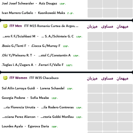
...
...
...
Joel Josef Schwarzler
-
Aziz Dougaz
۱۶:۳۰
...
...
...
Ivan Marrero Curbelo
-
Kasnikowski Maks
۲۰:۳۰
ITF Men
میزبان
مساوی
میهمان
ITF M15 Romania Curtea de Arges, Doubles
...
...
...
Garbero F. F./Sciahbasi M.
-
Andreescu S. A./Schinteie G. C.
۱۶:۳۰
...
...
...
Bosio G./Tenti F.
-
Ciocca G./Murray F.
۱۶:۳۰
...
...
...
Oki Y./Pieleanu R. T.
-
Apostol C./Constantin A.
۱۶:۳۰
...
...
...
Teglas I. A./Zagars A.
-
Ferrari F./Valle F.
۱۸:۲۱
ITF Women
میزبان
مساوی
میهمان
ITF W35 Chacabuco
...
...
...
Sol Ailin Larraya Guidi
-
Lorena Schaedel
۱۶:۳۰
...
...
...
Georgia Pedone
-
Sofia Meabe
۱۶:۳۰
...
...
...
Maria Florencia Urrutia
-
Camila Rodero Contreras
۱۶:۳۰
...
...
...
Lucciana Perez Alarcon
-
Ana Victoria Gobbi Monllau
۱۶:۳۰
...
...
...
Lourdes Ayala
-
Egorova Daria
۱۷:۳۰