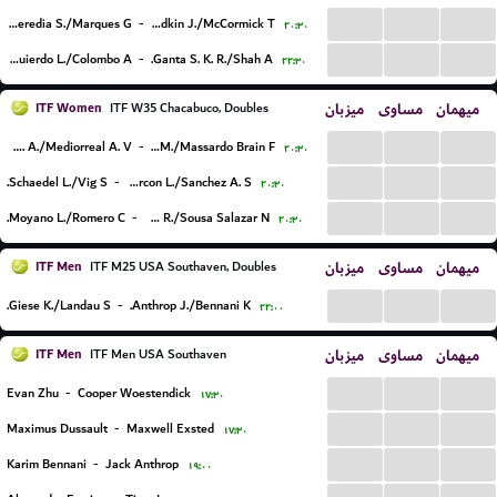
...
...
...
Heredia S./Marques G.
-
Fradkin J./McCormick T.
۲۰:۳۰
...
...
...
Izquierdo L./Colombo A.
-
Ganta S. K. R./Shah A.
۲۲:۳۰
ITF Women
میزبان
مساوی
میهمان
ITF W35 Chacabuco, Doubles
...
...
...
Larraya Guidi S. A./Mediorreal A. V.
-
E'Halli Obeid M./Massardo Brain F.
۲۰:۳۰
...
...
...
Schaedel L./Vig S.
-
Perez Alarcon L./Sanchez A. S.
۲۰:۳۰
...
...
...
Moyano L./Romero C.
-
Ccuno R./Sousa Salazar N.
۲۰:۳۰
ITF Men
میزبان
مساوی
میهمان
ITF M25 USA Southaven, Doubles
...
...
...
Giese K./Landau S.
-
Anthrop J./Bennani K.
۲۲:۰۰
ITF Men
میزبان
مساوی
میهمان
ITF Men USA Southaven
...
...
...
Evan Zhu
-
Cooper Woestendick
۱۷:۳۰
...
...
...
Maximus Dussault
-
Maxwell Exsted
۱۷:۳۰
...
...
...
Karim Bennani
-
Jack Anthrop
۱۹:۰۰