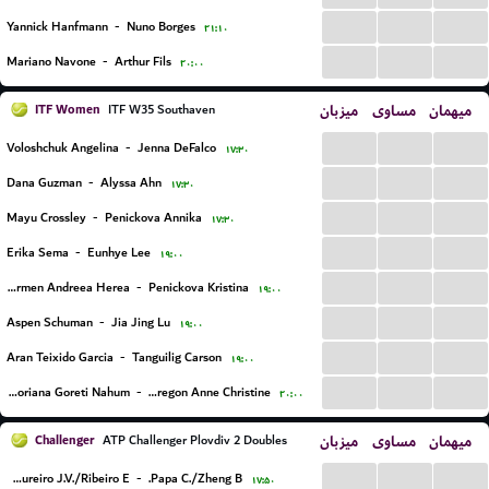
...
...
...
Yannick Hanfmann
-
Nuno Borges
۲۱:۱۰
...
...
...
Mariano Navone
-
Arthur Fils
۲۰:۰۰
ITF Women
میزبان
مساوی
میهمان
ITF W35 Southaven
...
...
...
Voloshchuk Angelina
-
Jenna DeFalco
۱۷:۳۰
...
...
...
Dana Guzman
-
Alyssa Ahn
۱۷:۳۰
...
...
...
Mayu Crossley
-
Penickova Annika
۱۷:۳۰
...
...
...
Erika Sema
-
Eunhye Lee
۱۹:۰۰
...
...
...
Carmen Andreea Herea
-
Penickova Kristina
۱۹:۰۰
...
...
...
Aspen Schuman
-
Jia Jing Lu
۱۹:۰۰
...
...
...
Aran Teixido Garcia
-
Tanguilig Carson
۱۹:۰۰
...
...
...
Gloriana Goreti Nahum
-
Lutkemeyer Obregon Anne Christine
۲۰:۰۰
Challenger
میزبان
مساوی
میهمان
ATP Challenger Plovdiv 2 Doubles
...
...
...
Couto Loureiro J.V./Ribeiro E.
-
Papa C./Zheng B.
۱۷:۵۰