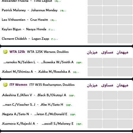
...
...
...
Alexander Frusina
-
Timo Legout
۱۹:۰۰
...
...
...
Patrick Maloney
-
Johannus Monday
۱۹:۰۰
...
...
...
Leo Vithoontien
-
Cruz Hewitt
۱۹:۰۰
...
...
...
Kaylan Bigun
-
Naoya Honda
۲۰:۰۰
...
...
...
Clement Chidekh
-
Logan Zapp
۲۰:۰۰
WTA 125k
میزبان
مساوی
میهمان
WTA 125K Warsaw, Doubles
...
...
...
Karamoko N./Salden L.
-
Falkowska W./Smith A.
۱۷:۳۰
...
...
...
Kobori M./Shimizu A.
-
Kubka M./Rosolska A.
۱۸:۰۰
ITF Women
میزبان
مساوی
میهمان
ITF W35 Roehampton, Doubles
...
...
...
Adeshina E./Allen V.
-
Black B./Okutoyi A.
۱۷:۳۰
...
...
...
Bosman C./Visscher S. J.
-
Abe H./Sato H.
۱۷:۳۰
...
...
...
Nagata A./Sato N.
-
Appleton E./McDonald E.
۱۷:۳۰
...
...
...
Kuzmova K./Rajecki A.
-
Dada-Mascoll S./Maloney E.
۱۹:۳۰