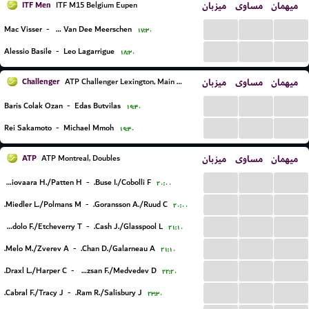
ITF Men
میزبان
مساوی
میهمان
ITF M15 Belgium Eupen
...
...
...
Mac Visser
-
Martin Van Dee Meerschen
۱۷:۳۰
...
...
...
Alessio Basile
-
Leo Lagarrigue
۱۸:۳۰
Challenger
میزبان
مساوی
میهمان
ATP Challenger Lexington, Main Draw
...
...
...
Baris Colak Ozan
-
Edas Butvilas
۱۹:۴۰
...
...
...
Rei Sakamoto
-
Michael Mmoh
۱۹:۴۰
ATP
میزبان
مساوی
میهمان
ATP Montreal, Doubles
...
...
...
Heliovaara H./Patten H.
-
Buse I./Cobolli F.
۲۰:۰۰
...
...
...
Miedler L./Polmans M.
-
Goransson A./Ruud C.
۲۰:۰۰
...
...
...
Cerundolo F./Etcheverry T.
-
Cash J./Glasspool L.
۲۱:۱۰
...
...
...
Melo M./Zverev A.
-
Chan D./Galarneau A.
۲۱:۱۰
...
...
...
Draxl L./Harper C.
-
Marozsan F./Medvedev D.
۲۲:۲۰
...
...
...
Cabral F./Tracy J.
-
Ram R./Salisbury J.
۲۳:۳۰