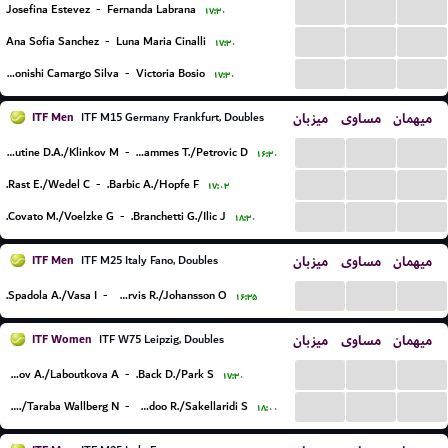
...
...
...
Josefina Estevez
-
Fernanda Labrana
۱۷:۳۰
...
...
...
Ana Sofia Sanchez
-
Luna Maria Cinalli
۱۷:۳۰
...
...
...
Julia Konishi Camargo Silva
-
Victoria Bosio
۱۷:۳۰
ITF Men
میزبان
مساوی
میهمان
ITF M15 Germany Frankfurt, Doubles
...
...
...
Dutine D.A./Klinkov M.
-
Hammes T./Petrovic D.
۱۶:۳۰
...
...
...
Rast E./Wedel C.
-
Barbic A./Hopfe F.
۱۷:۰۳
...
...
...
Covato M./Voelzke G.
-
Branchetti G./Ilic J.
۱۸:۳۰
ITF Men
میزبان
مساوی
میهمان
ITF M25 Italy Fano, Doubles
...
...
...
Spadola A./Vasa I.
-
Jarvis R./Johansson O.
۱۶:۳۵
ITF Women
میزبان
مساوی
میهمان
ITF W75 Leipzig, Doubles
...
...
...
Kucmov A./Laboutkova A.
-
Back D./Park S.
۱۷:۳۰
...
...
...
Kovackova A./Taraba Wallberg N.
-
Mcadoo R./Sakellaridi S.
۱۸:۰۰