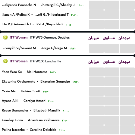
...
...
...
Escobar G./Kaliyanda Poonacha N.
-
Puttergill C./Sheehy J.
۱۸:۳۰
...
...
...
Ilagan A./Poling K.
-
Goldhoff G./Hilderbrand T.
۲۰:۳۰
...
...
...
Ho R./Liutarevich I.
-
Rai A./Reynolds F.
۲۰:۵۰
ITF Women
میزبان
مساوی
میهمان
ITF W75 Ourense, Doubles
...
...
...
Savinykh V./Sawant M.
-
Jorge F./Jorge M.
۱۸:۳۰
ITF Women
میزبان
مساوی
میهمان
ITF W100 Landisville
...
...
...
Yeon Woo Ku
-
Mai Hontama
۱۸:۳۰
...
...
...
Ekaterina Ovcharenko
-
Ekaterine Gorgodze
۱۸:۳۰
...
...
...
Yexin Ma
-
Katrina Scott
۱۹:۳۰
...
...
...
Ayana Akli
-
Carolyn Ansari
۲۰:۰۰
...
...
...
Reese Brantmeier
-
Elizabeth Mandlik
۲۰:۰۰
...
...
...
Crawley Fiona
-
Anastasia Zakharova
۲۰:۳۰
...
...
...
Polina Iatcenko
-
Caroline Dolehide
۲۱:۰۰