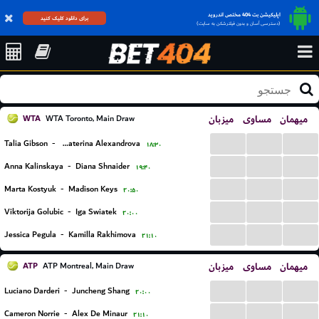
اپلیکیشن بت 404 مختص اندروید
برای دانلود کلیک کنید
(دسترسی آسان و بدون فیلترشکن به سایت)
WTA
میزبان
مساوی
میهمان
WTA Toronto, Main Draw
...
...
...
Talia Gibson
-
Ekaterina Alexandrova
۱۸:۳۰
...
...
...
Anna Kalinskaya
-
Diana Shnaider
۱۹:۴۰
...
...
...
Marta Kostyuk
-
Madison Keys
۲۰:۵۰
...
...
...
Viktorija Golubic
-
Iga Swiatek
۲۰:۰۰
...
...
...
Jessica Pegula
-
Kamilla Rakhimova
۲۱:۱۰
ATP
میزبان
مساوی
میهمان
ATP Montreal, Main Draw
...
...
...
Luciano Darderi
-
Juncheng Shang
۲۰:۰۰
...
...
...
Cameron Norrie
-
Alex De Minaur
۲۱:۱۰