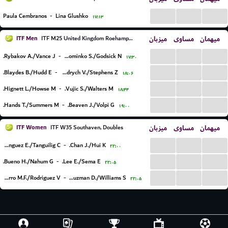
...
...
...
Paula Cembranos
-
Lina Glushko
۱۷:۱۳
ITF Men
میزبان
مساوی
میهمان
ITF M25 United Kingdom Roehampton, Doubles
...
...
...
Rybakov A./Vance J.
-
Dominko S./Godsick N.
۱۷:۳۰
...
...
...
Blaydes B./Hudd E.
-
Frydrych V./Stephens Z.
۱۸:۰۶
...
...
...
Hignett L./Howse M.
-
Vujic S./Walters M.
۱۸:۴۴
...
...
...
Hands T./Summers M.
-
Beaven J./Volpi G.
۱۹:۰۰
ITF Women
میزبان
مساوی
میهمان
ITF W35 Southaven, Doubles
...
...
...
Cabezas Dominguez E./Tanguilig C.
-
Chan J./Hui K.
۲۲:۰۰
...
...
...
Bueno H./Nahum G.
-
Lee E./Sema E.
۲۲:۰۵
...
...
...
Navarro M.F./Rodriguez V.
-
Guzman D./Williams S.
۲۲:۰۵