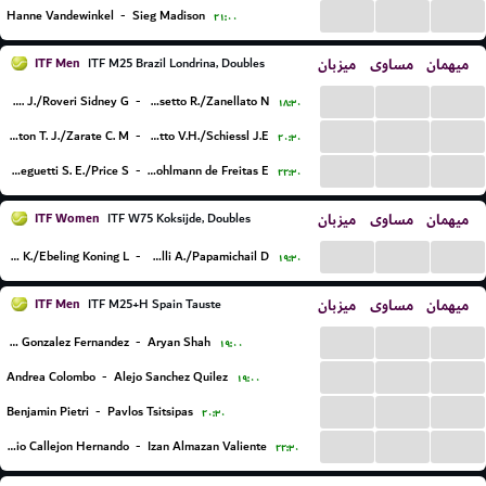
...
...
...
Hanne Vandewinkel
-
Sieg Madison
۲۱:۰۰
ITF Men
میزبان
مساوی
میهمان
ITF M25 Brazil Londrina, Doubles
...
...
...
Rodriguez L. J./Roveri Sidney G.
-
Tosetto R./Zanellato N.
۱۸:۳۰
...
...
...
Leston T. J./Zarate C. M.
-
Remondy Pagotto V.H./Schiessl J.E.
۲۰:۳۰
...
...
...
Meneguetti S. E./Price S.
-
de Almeida G.R./Kohlmann de Freitas E.
۲۲:۳۰
ITF Women
میزبان
مساوی
میهمان
ITF W75 Koksijde, Doubles
...
...
...
Coppez K./Ebeling Koning L.
-
Moratelli A./Papamichail D.
۱۹:۳۰
ITF Men
میزبان
مساوی
میهمان
ITF M25+H Spain Tauste
...
...
...
Mario Gonzalez Fernandez
-
Aryan Shah
۱۹:۰۰
...
...
...
Andrea Colombo
-
Alejo Sanchez Quilez
۱۹:۰۰
...
...
...
Benjamin Pietri
-
Pavlos Tsitsipas
۲۰:۳۰
...
...
...
Sergio Callejon Hernando
-
Izan Almazan Valiente
۲۲:۳۰