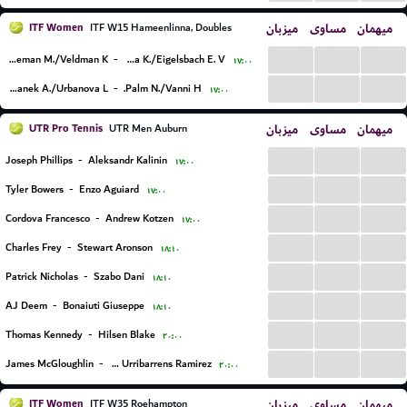
ITF Women
میزبان
مساوی
میهمان
ITF W15 Hameenlinna, Doubles
...
...
...
Hageman M./Veldman K.
-
Blazkova K./Eigelsbach E. V.
۱۷:۰۰
...
...
...
Hejtmanek A./Urbanova L.
-
Palm N./Vanni H.
۱۷:۰۰
UTR Pro Tennis
میزبان
مساوی
میهمان
UTR Men Auburn
...
...
...
Joseph Phillips
-
Aleksandr Kalinin
۱۷:۰۰
...
...
...
Tyler Bowers
-
Enzo Aguiard
۱۷:۰۰
...
...
...
Cordova Francesco
-
Andrew Kotzen
۱۷:۰۰
...
...
...
Charles Frey
-
Stewart Aronson
۱۸:۱۰
...
...
...
Patrick Nicholas
-
Szabo Dani
۱۸:۱۰
...
...
...
AJ Deem
-
Bonaiuti Giuseppe
۱۸:۱۰
...
...
...
Thomas Kennedy
-
Hilsen Blake
۲۰:۰۰
...
...
...
James McGloughlin
-
Iker Urribarrens Ramirez
۲۰:۰۰
ITF Women
میزبان
مساوی
میهمان
ITF W35 Roehampton