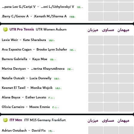
...
...
...
Campana Lee G./Caripi V.
-
Carboni L./Uzhylovskyi V.
۱۷:۰۰
...
...
...
Barry C./Genov A.
-
Kamath M./Sharma A.
۱۷:۵۰
UTR Pro Tennis
میزبان
مساوی
میهمان
UTR Women Auburn
...
...
...
Lexie Weir
-
Kate Sharabura
۱۸:۱۰
...
...
...
Ava Esposito Cogan
-
Brooke Lynn Schafer
۱۷:۰۰
...
...
...
Barrera Gabriella
-
Kaya Moe
۱۷:۰۰
...
...
...
Marina Davtyan
-
Ekaterina Khayrutdinova
۱۷:۰۰
...
...
...
Natalie Outcalt
-
Lucia Donnelly
۱۸:۱۰
...
...
...
Kesmat El Tawil
-
Monika Wojcik
۱۸:۱۰
...
...
...
Alana Boyce
-
Esther Lovato
۲۰:۰۰
...
...
...
Olivia Carneiro
-
Moore Emmie
۲۰:۰۰
ITF Men
میزبان
مساوی
میهمان
ITF M15 Germany Frankfurt
...
...
...
Adrian Oetzbach
-
David Fix
۱۹:۰۰