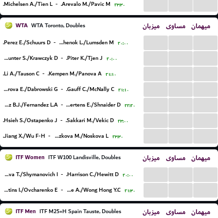
...
...
...
Michelsen A./Tien L.
-
Arevalo M./Pavic M.
۲۳:۳۰
WTA
میزبان
مساوی
میهمان
WTA Toronto, Doubles
...
...
...
Perez E./Schuurs D.
-
Kichenok L./Lumsden M.
۲۰:۰۰
...
...
...
Hunter S./Krawczyk D.
-
Piter K./Tjen J.
۲۰:۰۰
...
...
...
Li A./Tauson C.
-
Kempen M./Panova A.
۲۱:۱۰
...
...
...
Alexandrova E./Dabrowski G.
-
Gauff C./McNally C.
۲۱:۱۰
...
...
...
Fernandez B.J./Fernandez L.A.
-
Mertens E./Shnaider D.
۲۲:۲۰
...
...
...
Hsieh S./Ostapenko J.
-
Sakkari M./Vekic D.
۲۳:۰۰
...
...
...
Jiang X./Wu F-H.
-
Bouzkova M./Noskova L.
۲۳:۳۰
ITF Women
میزبان
مساوی
میهمان
ITF W100 Landisville, Doubles
...
...
...
Prozorova T./Shymanovich I.
-
Harrison C./Hewitt D.
۲۰:۰۰
...
...
...
Martins I./Ovcharenko E.
-
Osborne A./Wong Hong Y.C.
۲۱:۳۰
ITF Men
میزبان
مساوی
میهمان
ITF M25+H Spain Tauste, Doubles