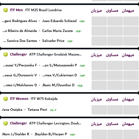
ITF Men
میزبان
مساوی
میهمان
ITF M25 Brazil Londrina
...
...
...
Felipe Meligeni Rodrigues Alves
-
Joao Eduardo Schiessl
۱۷:۳۰
...
...
...
Gustavo Ribeiro de Almeida
-
Carlos Maria Zarate
۱۷:۳۰
...
...
...
Paulo Andre Saraiva Dos Santos
-
Salvador Price
۱۸:۳۰
Challenger
میزبان
مساوی
میهمان
ATP Challenger Grodzisk Mazowiecki, Doubles
...
...
...
Lalami Laaroussi Y./Pieczonka F.
-
Kielan S./Matuszewski P.
۱۷:۴۰
...
...
...
Blancaneaux G./Durasovic V.
-
Cornea V./Cukierman D.
۱۷:۴۰
...
...
...
Cervantes I./Molchanov D.
-
Basic M./Dzumhur D.
۱۸:۵۰
ITF Women
میزبان
مساوی
میهمان
ITF W75 Koksijde
...
...
...
Jana Otzipka
-
Tatiana Pieri
۱۸:۰۲
Challenger
میزبان
مساوی
میهمان
ATP Challenger Lexington, Doubles
...
...
...
Nam J./Stalder R.
-
Bayldon B./Harper P.
۱۸:۳۰