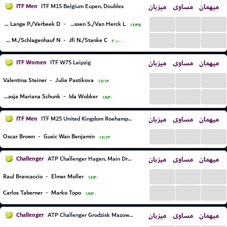
ITF Men
میزبان
مساوی
میهمان
ITF M15 Belgium Eupen, Doubles
...
...
...
De Lange P./Verbeek D.
-
Klaassen S./Van Herck L.
۱۶:۳۵
...
...
...
Chambonniere M./Schlagenhauf N.
-
Ifi N./Stanke C.
۲۰:۰۰
ITF Women
میزبان
مساوی
میهمان
ITF W75 Leipzig
...
...
...
Valentina Steiner
-
Julie Pastikova
۱۶:۱۳
...
...
...
Nastasja Mariana Schunk
-
Ida Wobker
۱۸:۳۰
ITF Men
میزبان
مساوی
میهمان
ITF M25 United Kingdom Roehampton
...
...
...
Oscar Brown
-
Gusic Wan Benjamin
۱۶:۱۳
Challenger
میزبان
مساوی
میهمان
ATP Challenger Hagen, Main Draw
...
...
...
Raul Brancaccio
-
Elmer Moller
۱۶:۳۰
...
...
...
Carlos Taberner
-
Marko Topo
۱۸:۳۰
Challenger
میزبان
مساوی
میهمان
ATP Challenger Grodzisk Mazowiecki, Main Draw