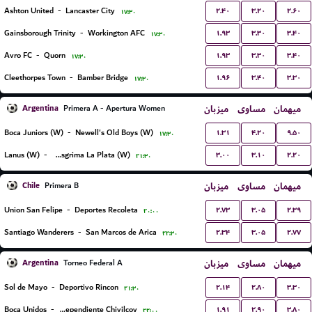
۲.۴۰
۳.۲۰
۲.۶۰
Ashton United
-
Lancaster City
۱۷:۳۰
۱.۹۳
۳.۳۰
۳.۴۰
Gainsborough Trinity
-
Workington AFC
۱۷:۳۰
۱.۹۳
۳.۳۰
۳.۴۰
Avro FC
-
Quorn
۱۷:۳۰
۱.۹۶
۳.۴۰
۳.۳۰
Cleethorpes Town
-
Bamber Bridge
۱۷:۳۰
Argentina
میزبان
مساوی
میهمان
Primera A - Apertura Women
۱.۳۱
۴.۲۰
۹.۵۰
Boca Juniors (W)
-
Newell's Old Boys (W)
۱۷:۳۰
۳.۰۰
۳.۱۰
۲.۲۰
Lanus (W)
-
Gimnasia Y Esgrima La Plata (W)
۲۱:۳۰
Chile
میزبان
مساوی
میهمان
Primera B
۲.۷۳
۳.۰۵
۲.۳۹
Union San Felipe
-
Deportes Recoleta
۲۰:۰۰
۲.۳۴
۳.۰۵
۲.۷۷
Santiago Wanderers
-
San Marcos de Arica
۲۲:۳۰
Argentina
میزبان
مساوی
میهمان
Torneo Federal A
۲.۱۴
۲.۸۰
۳.۳۰
Sol de Mayo
-
Deportivo Rincon
۲۱:۳۰
۱.۹۱
۲.۹۰
۳.۸۰
Boca Unidos
-
Independiente Chivilcoy
۲۲:۰۰