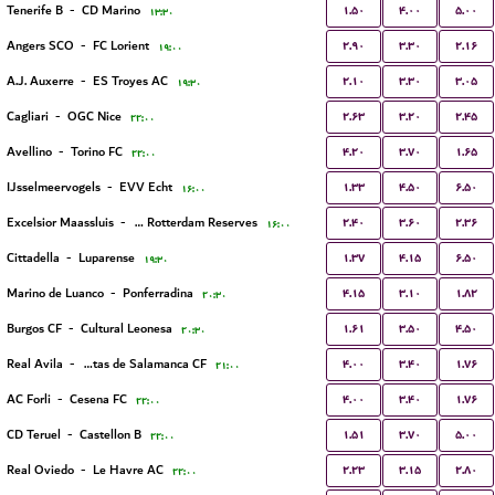
۱.۵۰
۴.۰۰
۵.۰۰
Tenerife B
-
CD Marino
۱۳:۳۰
۲.۹۰
۳.۳۰
۲.۱۶
Angers SCO
-
FC Lorient
۱۹:۰۰
۲.۱۰
۳.۳۰
۳.۰۵
A.J. Auxerre
-
ES Troyes AC
۱۹:۳۰
۲.۶۳
۳.۲۰
۲.۴۵
Cagliari
-
OGC Nice
۲۲:۰۰
۴.۲۰
۳.۷۰
۱.۶۵
Avellino
-
Torino FC
۲۲:۰۰
۱.۳۳
۴.۵۰
۶.۵۰
IJsselmeervogels
-
EVV Echt
۱۶:۰۰
۲.۴۰
۳.۶۰
۲.۳۶
Excelsior Maassluis
-
Sparta Rotterdam Reserves
۱۶:۰۰
۱.۳۷
۴.۱۵
۶.۵۰
Cittadella
-
Luparense
۱۹:۳۰
۴.۱۵
۳.۱۰
۱.۸۲
Marino de Luanco
-
Ponferradina
۲۰:۳۰
۱.۶۱
۳.۵۰
۴.۵۰
Burgos CF
-
Cultural Leonesa
۲۰:۳۰
۴.۰۰
۳.۴۰
۱.۷۶
Real Avila
-
Unionistas de Salamanca CF
۲۱:۰۰
۴.۰۰
۳.۴۰
۱.۷۶
AC Forli
-
Cesena FC
۲۲:۰۰
۱.۵۱
۳.۷۰
۵.۰۰
CD Teruel
-
Castellon B
۲۲:۰۰
۲.۲۳
۳.۱۵
۲.۸۰
Real Oviedo
-
Le Havre AC
۲۲:۰۰