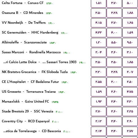
۱.۵۱
۳.۷۰
۵.۰۰
Celta Fortuna
-
Coruxo CF
۱۲:۳۰
۳.۵۰
۳.۲۸
۱.۸۸
Osasuna B
-
CD Mirandes
۱۳:۳۰
۴.۱۵
۳.۷۰
۱.۶۵
VV Noordwijk
-
De Treffers
۱۶:۰۰
۴.۳۳
۴.۰۰
۱.۵۹
SC Genemuiden
-
HHC Hardenberg
۱۶:۰۰
۱.۲۰
۵.۵۰
۹.۵۰
Albinoleffe
-
Scanzorosciate
۱۸:۳۰
۲.۰۴
۳.۶۰
۳.۱۰
Sasso Marconi
-
Rondinella Marzocco
۱۹:۰۰
۳.۵۰
۳.۵۰
۱.۸۵
Sassari Calcio Latte Dolce
-
S.E.F. Sassari Torres 1903
۱۹:۰۰
۳.۲۰
۳.۲۸
۲.۰۷
NK Bratstvo Gracanica
-
FK Sloboda Tuzla
۱۹:۳۰
۲.۵۵
۳.۰۰
۲.۵۰
CE L'Hospitalet
-
CF Badalona Futur
۱۹:۳۰
۱.۵۹
۳.۶۰
۴.۷۵
US Grosseto
-
Terranuova Traiana
۱۹:۳۰
۱.۹۳
۳.۴۰
۳.۳۰
Marsaxlokk
-
Gzira United FC
۱۹:۴۵
۲.۷۰
۳.۶۰
۲.۲۵
Stade Brestois 29
-
SSC Venezia
۲۰:۰۰
۲.۱۲
۳.۴۰
۲.۹۰
Coventry City
-
RCD Espanyol
۲۰:۰۰
۲.۱۴
۳.۴۰
۲.۷۷
Gimnastica de Torrelavega
-
CD Basconia
۲۰:۰۰