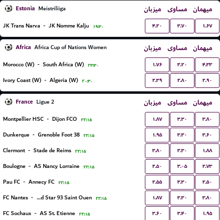
Estonia
میزبان
مساوی
میهمان
Meistriliiga
۴.۲۰
۳.۷۰
۱.۶۷
JK Trans Narva
-
JK Nomme Kalju
۱۹:۳۰
Africa
میزبان
مساوی
میهمان
Africa Cup of Nations Women
۱.۷۶
۳.۲۰
۴.۳۳
Morocco (W)
-
South Africa (W)
۲۳:۳۰
۲.۳۹
۲.۸۰
۲.۹۰
Ivory Coast (W)
-
Algeria (W)
۲۰:۳۰
France
میزبان
مساوی
میهمان
Ligue 2
۱.۸۷
۳.۳۰
۳.۸۰
Montpellier HSC
-
Dijon FCO
۲۲:۱۵
۱.۹۵
۳.۳۰
۳.۶۰
Dunkerque
-
Grenoble Foot 38
۲۲:۱۵
۳.۸۰
۳.۳۰
۱.۸۸
Clermont
-
Stade de Reims
۲۲:۱۵
۲.۵۰
۳.۰۵
۲.۷۳
Boulogne
-
AS Nancy Lorraine
۲۲:۱۵
۲.۵۵
۳.۳۰
۲.۵۰
Pau FC
-
Annecy FC
۲۲:۱۵
۱.۸۷
۳.۳۰
۳.۸۰
FC Nantes
-
Red Star 93 Saint Ouen
۲۲:۱۵
۳.۶۰
۳.۴۰
۱.۹۵
FC Sochaux
-
AS St. Etienne
۲۲:۱۵