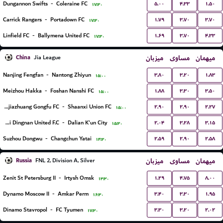
۵.۰۰
۴.۳۳
۱.۵۰
Dungannon Swifts
-
Coleraine FC
۱۷:۳۰
۱.۷۹
۳.۷۰
۳.۷۰
Carrick Rangers
-
Portadown FC
۱۷:۳۰
۱.۶۹
۳.۷۰
۴.۳۳
Linfield FC
-
Ballymena United FC
۱۷:۳۰
China
میزبان
مساوی
میهمان
Jia League
۳.۸۰
۳.۲۰
۱.۸۳
Nanjing Fengfan
-
Nantong Zhiyun
۱۵:۰۰
۱.۸۸
۳.۳۰
۳.۵۰
Meizhou Hakka
-
Foshan Nanshi FC
۱۵:۰۰
۲.۹۰
۲.۹۰
۲.۲۷
Shijiazhuang Gongfu FC
-
Shaanxi Union FC
۱۵:۰۰
۲.۰۴
۳.۲۸
۳.۱۵
Jiangxi Dingnan United F.C
-
Dalian K'un City
۱۵:۳۰
۲.۵۹
۲.۹۰
۲.۵۸
Suzhou Dongwu
-
Changchun Yatai
۱۴:۳۰
Russia
میزبان
مساوی
میهمان
FNL 2, Division A, Silver
۱.۲۹
۴.۷۵
۸.۰۰
Zenit St Petersburg II
-
Irtysh Omsk
۱۳:۳۰
۳.۴۰
۳.۳۰
۱.۹۵
Dynamo Moscow II
-
Amkar Perm
۱۶:۳۰
۳.۳۰
۳.۲۰
۲.۰۲
Dinamo Stavropol
-
FC Tyumen
۱۷:۳۰