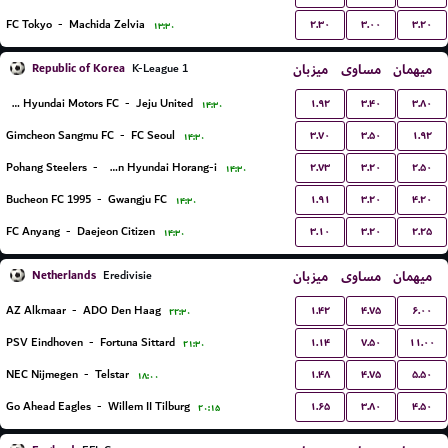
۲.۳۰
۳.۰۰
۳.۲۰
FC Tokyo
-
Machida Zelvia
۱۳:۳۰
Republic of Korea
میزبان
مساوی
میهمان
K-League 1
۱.۹۲
۳.۴۰
۳.۸۰
Jeonbuk Hyundai Motors FC
-
Jeju United
۱۴:۳۰
۳.۷۰
۳.۵۰
۱.۹۲
Gimcheon Sangmu FC
-
FC Seoul
۱۴:۳۰
۲.۷۳
۳.۲۰
۲.۵۰
Pohang Steelers
-
Ulsan Hyundai Horang-i
۱۴:۳۰
۱.۹۱
۳.۲۰
۴.۲۰
Bucheon FC 1995
-
Gwangju FC
۱۴:۳۰
۳.۱۰
۳.۲۰
۲.۲۵
FC Anyang
-
Daejeon Citizen
۱۴:۳۰
Netherlands
میزبان
مساوی
میهمان
Eredivisie
۱.۴۲
۴.۷۵
۶.۰۰
AZ Alkmaar
-
ADO Den Haag
۲۲:۳۰
۱.۱۴
۷.۵۰
۱۱.۰۰
PSV Eindhoven
-
Fortuna Sittard
۲۱:۳۰
۱.۴۸
۴.۷۵
۵.۵۰
NEC Nijmegen
-
Telstar
۱۸:۰۰
۱.۶۵
۳.۸۰
۴.۵۰
Go Ahead Eagles
-
Willem II Tilburg
۲۰:۱۵