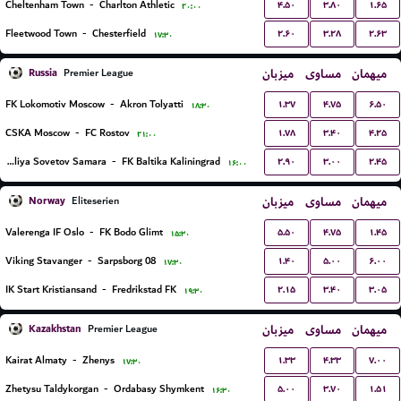
۴.۵۰
۳.۸۰
۱.۶۵
Cheltenham Town
-
Charlton Athletic
۲۰:۰۰
۲.۶۰
۳.۲۸
۲.۶۳
Fleetwood Town
-
Chesterfield
۱۷:۳۰
Russia
میزبان
مساوی
میهمان
Premier League
۱.۳۷
۴.۷۵
۶.۵۰
FK Lokomotiv Moscow
-
Akron Tolyatti
۱۸:۳۰
۱.۷۸
۳.۴۰
۴.۲۵
CSKA Moscow
-
FC Rostov
۲۱:۰۰
۲.۹۰
۳.۰۰
۲.۴۵
PFK Kryliya Sovetov Samara
-
FK Baltika Kaliningrad
۱۶:۰۰
Norway
میزبان
مساوی
میهمان
Eliteserien
۵.۵۰
۴.۷۵
۱.۴۵
Valerenga IF Oslo
-
FK Bodo Glimt
۱۵:۳۰
۱.۴۰
۵.۰۰
۶.۰۰
Viking Stavanger
-
Sarpsborg 08
۱۷:۳۰
۲.۱۵
۳.۴۰
۳.۰۵
IK Start Kristiansand
-
Fredrikstad FK
۱۹:۳۰
Kazakhstan
میزبان
مساوی
میهمان
Premier League
۱.۳۳
۴.۳۳
۷.۰۰
Kairat Almaty
-
Zhenys
۱۷:۳۰
۵.۰۰
۳.۷۰
۱.۵۱
Zhetysu Taldykorgan
-
Ordabasy Shymkent
۱۶:۳۰