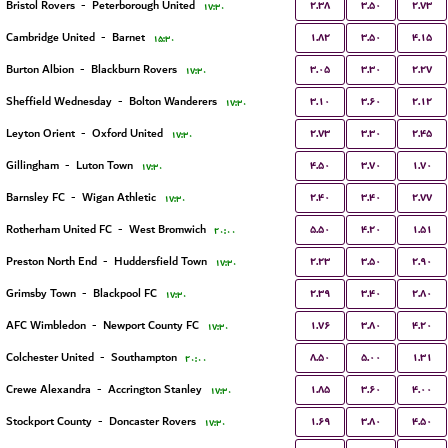
۲.۳۸
۳.۵۰
۲.۷۳
Bristol Rovers
-
Peterborough United
۱۷:۳۰
۱.۸۲
۳.۵۰
۴.۱۵
Cambridge United
-
Barnet
۱۵:۳۰
۳.۰۵
۳.۳۰
۲.۲۷
Burton Albion
-
Blackburn Rovers
۱۷:۳۰
۳.۱۰
۳.۶۰
۲.۱۲
Sheffield Wednesday
-
Bolton Wanderers
۱۷:۳۰
۲.۷۳
۳.۳۰
۲.۴۵
Leyton Orient
-
Oxford United
۱۷:۳۰
۴.۵۰
۳.۷۰
۱.۷۰
Gillingham
-
Luton Town
۱۷:۳۰
۲.۴۰
۳.۴۰
۲.۷۷
Barnsley FC
-
Wigan Athletic
۱۷:۳۰
۵.۵۰
۴.۲۰
۱.۵۱
Rotherham United FC
-
West Bromwich
۲۰:۰۰
۲.۲۳
۳.۵۰
۲.۹۰
Preston North End
-
Huddersfield Town
۱۷:۳۰
۲.۳۹
۳.۴۰
۲.۸۰
Grimsby Town
-
Blackpool FC
۱۷:۳۰
۱.۷۶
۳.۸۰
۴.۲۰
AFC Wimbledon
-
Newport County FC
۱۷:۳۰
۸.۵۰
۵.۰۰
۱.۳۱
Colchester United
-
Southampton
۲۰:۰۰
۱.۸۵
۳.۶۰
۴.۰۰
Crewe Alexandra
-
Accrington Stanley
۱۷:۳۰
۱.۶۹
۳.۸۰
۴.۵۰
Stockport County
-
Doncaster Rovers
۱۷:۳۰