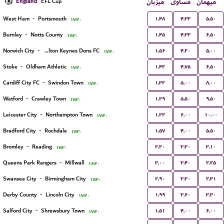
England
میزبان
مساوی
میهمان
EFL Cup
۱.۴۸
۴.۳۳
۵.۵۰
West Ham
-
Portsmouth
۱۷:۳۰
۱.۴۵
۴.۳۳
۶.۵۰
Burnley
-
Notts County
۱۷:۳۰
۱.۵۶
۴.۲۰
۵.۰۰
Norwich City
-
Milton Keynes Dons FC
۱۷:۳۰
۱.۴۲
۴.۷۵
۶.۵۰
Stoke
-
Oldham Athletic
۱۷:۳۰
۱.۳۲
۵.۰۰
۸.۰۰
Cardiff City FC
-
Swindon Town
۱۷:۳۰
۱.۲۹
۵.۵۰
۹.۵۰
Watford
-
Crawley Town
۱۷:۳۰
۱.۲۲
۶.۰۰
۱۰.۰۰
Leicester City
-
Northampton Town
۱۷:۳۰
۱.۵۷
۴.۰۰
۵.۵۰
Bradford City
-
Rochdale
۱۷:۳۰
۲.۲۰
۳.۳۰
۳.۱۰
Bromley
-
Reading
۱۷:۳۰
۳.۰۰
۳.۴۰
۲.۲۵
Queens Park Rangers
-
Millwall
۱۶:۳۰
۲.۹۰
۳.۳۰
۲.۳۱
Swansea City
-
Birmingham City
۱۷:۳۰
۱.۹۹
۳.۶۰
۳.۳۰
Derby County
-
Lincoln City
۱۷:۳۰
۱.۵۱
۴.۰۰
۶.۰۰
Salford City
-
Shrewsbury Town
۱۷:۳۰