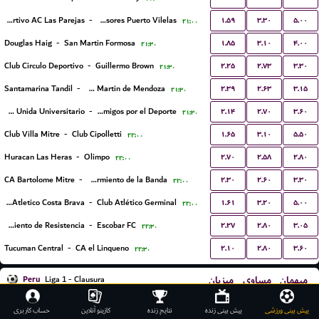
۱.۵۹
۳.۳۰
۵.۰۰
Sportivo AC Las Parejas
-
Defensores Puerto Vilelas
۲۱:۰۰
۱.۸۵
۳.۱۰
۴.۰۰
Douglas Haig
-
San Martin Formosa
۲۱:۳۰
۲.۲۵
۲.۷۳
۳.۳۰
Club Circulo Deportivo
-
Guillermo Brown
۲۱:۳۰
۲.۳۹
۲.۶۳
۳.۱۵
Santamarina Tandil
-
San Martin de Mendoza
۲۱:۳۰
۲.۱۴
۲.۷۰
۳.۶۰
Juventud Unida Universitario
-
Fundación Amigos por el Deporte
۲۱:۳۰
۱.۶۵
۳.۱۰
۵.۵۰
Club Villa Mitre
-
Club Cipolletti
۲۲:۰۰
۲.۷۰
۲.۵۸
۲.۸۰
Huracan Las Heras
-
Olimpo
۲۲:۰۰
۲.۳۰
۲.۶۰
۳.۳۰
CA Bartolome Mitre
-
CA Sarmiento de la Banda
۲۲:۰۰
۱.۶۱
۳.۲۰
۵.۰۰
Club Atletico Costa Brava
-
Club Atlético Germinal
۲۲:۰۰
۲.۲۷
۲.۸۰
۳.۰۵
CA Sarmiento de Resistencia
-
Escobar FC
۲۲:۳۰
۲.۱۰
۲.۸۰
۳.۶۰
Tucuman Central
-
CA el Linqueno
۲۲:۳۰
Peru
میزبان
مساوی
میهمان
Liga 1 - Clausura
۱.۹۳
۳.۳۰
۳.۶۰
Universidad Tecnica de Cajamarca
-
Asociacion Deportiva Tarma
۲۱:۳۰
پیش بینی ورزشی
پیش بینی زنده
نتایج زنده
کازینو آنلاین
حساب کاربری