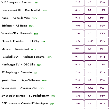
۲.۰۹
۳.۵۰
۲.۹۰
VfB Stuttgart
-
Everton
۱۸:۳۰
۸.۰۰
۵.۵۰
۱.۲۵
Ferencvarosi TC
-
Real Madrid
۲۰:۳۰
۲.۰۴
۳.۳۰
۳.۲۰
Napoli
-
Celta de Vigo
۲۲:۳۰
۲.۳۱
۳.۵۰
۲.۶۳
Brighton
-
AS Roma
۱۷:۳۰
۲.۸۰
۳.۵۰
۲.۲۰
Valencia CF
-
Newcastle
۲۲:۳۰
۱.۶۷
۴.۳۳
۳.۶۰
Eintracht Frankfurt
-
Hull City
۱۶:۳۰
۲.۴۰
۳.۴۰
۲.۶۰
RC Lens
-
Sunderland
۱۷:۳۰
۳.۰۰
۳.۴۰
۲.۱۱
FC Schalke 04
-
Atalanta Bergamo
۱۸:۳۰
۴.۰۰
۳.۶۰
۱.۷۰
Hamburger SV
-
OSC Lille
۱۶:۳۰
۲.۱۰
۳.۳۰
۳.۱۰
FC Augsburg
-
Sassuolo
۱۷:۰۰
۲.۱۲
۳.۵۰
۲.۹۰
Ipswich Town
-
Rayo Vallecano
۱۷:۳۰
۲.۱۸
۳.۲۸
۲.۸۰
Calcio Lecco
-
Atalanta U23
۱۲:۳۰
۱.۶۵
۳.۸۰
۴.۳۳
SV Werder Bremen
-
SC Paderborn 07
۱۷:۳۰
۱.۴۸
۳.۸۰
۵.۰۰
AEK Larnaca
-
Omonia FC Aradippou
۱۹:۳۰