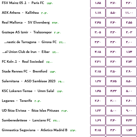
۱.۸۵
۳.۷۰
۳.۲۰
1. FSV Mainz 05
-
Paris FC
۱۸:۳۰
۱.۱۸
۵.۵۰
۱۱.۰۰
AEK Athens
-
Kallithea
۲۰:۳۰
۲.۴۵
۳.۴۰
۲.۵۵
Real Mallorca
-
SV Elversberg
۲۲:۳۰
۳.۰۵
۳.۳۰
۲.۰۳
Goztepe AS Izmir
-
Trabzonspor
۲۰:۳۰
۳.۳۰
۳.۳۰
۲.۰۰
Gimnastic de Tarragona
-
Girona FC
۲۲:۰۰
۴.۱۵
۳.۳۰
۱.۷۴
Real Union Club de Irun
-
Eibar
۱۳:۰۰
۲.۳۱
۳.۳۰
۲.۷۳
1. FC Koln
-
Real Sociedad
۱۷:۰۰
۲.۱۵
۳.۵۰
۲.۹۰
Stade Rennes FC
-
Brentford
۱۸:۳۰
۱.۲۷
۴.۷۵
۸.۵۰
Salernitana
-
ASD Sambiase 2023
۱۹:۰۰
۱.۴۵
۴.۳۳
۵.۰۰
KSC Lokeren-Temse
-
Umm Salal
۱۶:۳۰
۲.۶۰
۳.۰۰
۲.۶۰
Leganes
-
Tenerife
۲۰:۳۰
۱.۲۲
۵.۰۰
۹.۰۰
UD Ibiza Eivissa
-
Ibiza Islas Pitiusas
۲۱:۳۰
۱.۶۹
۳.۴۰
۴.۳۳
Sambenedettese
-
Lanciano FC
۲۲:۰۰
۴.۱۵
۳.۳۰
۱.۷۴
Gimnastica Segoviana
-
Atletico Madrid B
۱۲:۳۰