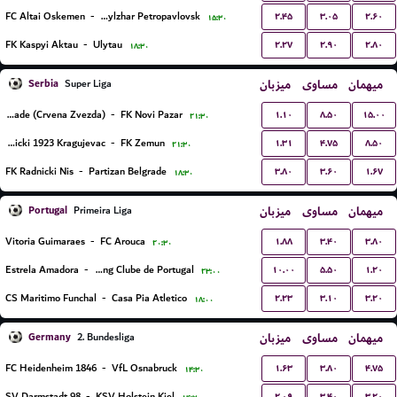
۲.۴۵
۳.۰۵
۲.۶۰
FC Altai Oskemen
-
FK Kyzylzhar Petropavlovsk
۱۵:۳۰
۲.۲۷
۲.۹۰
۲.۸۰
FK Kaspyi Aktau
-
Ulytau
۱۸:۳۰
Serbia
میزبان
مساوی
میهمان
Super Liga
۱.۱۰
۸.۵۰
۱۵.۰۰
FK Red Star Belgrade (Crvena Zvezda)
-
FK Novi Pazar
۲۱:۳۰
۱.۳۱
۴.۷۵
۸.۵۰
FK Radnicki 1923 Kragujevac
-
FK Zemun
۲۱:۳۰
۳.۸۰
۳.۶۰
۱.۶۷
FK Radnicki Nis
-
Partizan Belgrade
۱۸:۳۰
Portugal
میزبان
مساوی
میهمان
Primeira Liga
۱.۸۸
۳.۴۰
۳.۸۰
Vitoria Guimaraes
-
FC Arouca
۲۰:۳۰
۱۰.۰۰
۵.۵۰
۱.۲۰
Estrela Amadora
-
Sporting Clube de Portugal
۲۳:۰۰
۲.۲۳
۳.۱۰
۳.۲۰
CS Maritimo Funchal
-
Casa Pia Atletico
۱۸:۰۰
Germany
میزبان
مساوی
میهمان
2. Bundesliga
۱.۶۳
۳.۸۰
۴.۷۵
FC Heidenheim 1846
-
VfL Osnabruck
۱۴:۳۰
۲.۰۹
۳.۴۰
۳.۲۰
SV Darmstadt 98
-
KSV Holstein Kiel