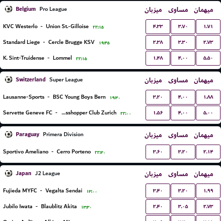
Belgium
میزبان
مساوی
میهمان
Pro League
۴.۳۳
۳.۷۰
۱.۷۱
KVC Westerlo
-
Union St.-Gilloise
۲۲:۱۵
۲.۳۸
۳.۳۰
۲.۷۳
Standard Liege
-
Cercle Brugge KSV
۱۹:۴۵
۱.۴۸
۴.۰۰
۵.۵۰
K. Sint-Truidense
-
Lommel
۲۲:۱۵
Switzerland
میزبان
مساوی
میهمان
Super League
۳.۲۰
۴.۰۰
۱.۸۸
Lausanne-Sports
-
BSC Young Boys Bern
۱۹:۳۰
۱.۵۶
۴.۰۰
۵.۰۰
Servette Geneve FC
-
Grasshopper Club Zurich
۲۲:۰۰
Paraguay
میزبان
مساوی
میهمان
Primera Division
۳.۶۰
۳.۲۰
۲.۱۴
Sportivo Ameliano
-
Cerro Porteno
۲۲:۳۰
Japan
میزبان
مساوی
میهمان
J2 League
۳.۴۰
۳.۲۰
۱.۹۹
Fujieda MYFC
-
Vegalta Sendai
۱۳:۰۰
۲.۴۰
۳.۰۵
۲.۷۳
Jubilo Iwata
-
Blaublitz Akita
۱۳:۳۰