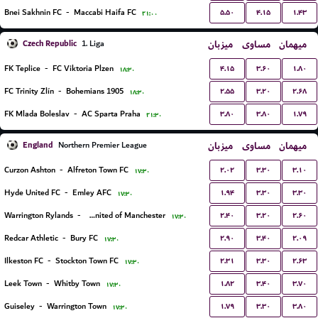
۵.۵۰
۴.۱۵
۱.۴۳
Bnei Sakhnin FC
-
Maccabi Haifa FC
۲۱:۰۰
Czech Republic
میزبان
مساوی
میهمان
1. Liga
۴.۱۵
۳.۶۰
۱.۸۰
FK Teplice
-
FC Viktoria Plzen
۱۸:۳۰
۲.۵۵
۳.۲۰
۲.۶۸
FC Trinity Zlín
-
Bohemians 1905
۱۸:۳۰
۳.۸۰
۳.۸۰
۱.۷۹
FK Mlada Boleslav
-
AC Sparta Praha
۲۱:۳۰
England
میزبان
مساوی
میهمان
Northern Premier League
۲.۰۲
۳.۳۰
۳.۱۰
Curzon Ashton
-
Alfreton Town FC
۱۷:۳۰
۱.۹۴
۳.۳۰
۳.۳۰
Hyde United FC
-
Emley AFC
۱۷:۳۰
۲.۴۰
۳.۲۰
۲.۶۰
Warrington Rylands
-
FC United of Manchester
۱۷:۳۰
۲.۹۰
۳.۴۰
۲.۰۹
Redcar Athletic
-
Bury FC
۱۷:۳۰
۲.۳۱
۳.۳۰
۲.۶۳
Ilkeston FC
-
Stockton Town FC
۱۷:۳۰
۱.۸۲
۳.۴۰
۳.۷۰
Leek Town
-
Whitby Town
۱۷:۳۰
۱.۷۹
۳.۳۰
۳.۸۰
Guiseley
-
Warrington Town
۱۷:۳۰