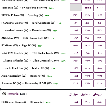
۱.۸۰
۳.۷۰
۳.۴۰
ZNK Sfk 2000 Sarajevo (W)
-
Racing FC Union Luxembourg (W)
۱۴:۳۰
...
۱۳.۲۵
۴۱.۰۰
Torreense (W)
-
FK Apolonia Fier (W)
۱۷:۰۰
۴.۳۳
۳.۶۰
۱.۶۵
SKN St. Polten (W)
-
Sporting (W)
۱۹:۳۰
۱.۲۰
۵.۵۰
۹.۵۰
FK Austria Vienna (W)
-
Farul Constanta (W)
۱۹:۳۰
۱.۵۹
۳.۸۰
۴.۳۳
Oud-Heverlee Leuven (W)
-
Fenerbahce (W)
۲۱:۳۰
۱.۹۳
۳.۵۰
۳.۲۰
ZNK Mura (W)
-
ZNK Hajduk Split (W)
۱۲:۳۰
۴.۵۰
۴.۱۵
۱.۵۱
FC Gintra (W)
-
Riga FC (W)
۱۳:۳۰
۱.۱۸
۶.۵۰
۹.۰۰
Metalist 1925 Kharkiv (W)
-
TSC Backa Topola (W)
۱۴:۳۰
۶.۵۰
۴.۳۳
۱.۳۷
KS Vllaznia Shkoder (W)
-
Apollon Limassol FC (W)
۱۷:۳۰
۱.۲۵
۵.۰۰
۸.۵۰
Eintracht Frankfurt (W)
-
Malmo FF (W)
۲۰:۳۰
۱.۵۱
۴.۲۵
۴.۷۵
Ajax Amsterdam (W)
-
Rangers (W)
۲۲:۰۰
۲.۰۴
۳.۴۰
۳.۰۰
Juventus FC (W)
-
Hammarby IF DFF (W)
۲۲:۳۰
Romania
میزبان
مساوی
میهمان
Liga I
۱.۵۱
۴.۰۰
۵.۵۰
FC Dinamo Bucuresti
-
FC Voluntari
۲۲:۰۰