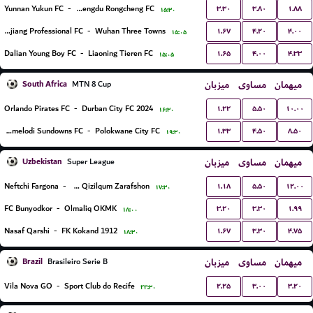
۳.۳۰
۳.۸۰
۱.۸۸
Yunnan Yukun FC
-
Chengdu Rongcheng FC
۱۵:۳۰
۱.۶۷
۴.۲۰
۴.۰۰
Zhejiang Professional FC
-
Wuhan Three Towns
۱۵:۰۵
۱.۶۵
۴.۰۰
۴.۳۳
Dalian Young Boy FC
-
Liaoning Tieren FC
۱۵:۰۵
South Africa
میزبان
مساوی
میهمان
MTN 8 Cup
۱.۲۲
۵.۵۰
۱۰.۰۰
Orlando Pirates FC
-
Durban City FC 2024
۱۶:۳۰
۱.۳۳
۴.۵۰
۸.۵۰
Mamelodi Sundowns FC
-
Polokwane City FC
۱۹:۳۰
Uzbekistan
میزبان
مساوی
میهمان
Super League
۱.۱۸
۵.۵۰
۱۲.۰۰
Neftchi Fargona
-
PFK Qizilqum Zarafshon
۱۷:۳۰
۳.۲۰
۳.۳۰
۱.۹۹
FC Bunyodkor
-
Olmaliq OKMK
۱۸:۰۰
۱.۶۷
۳.۳۰
۴.۷۵
Nasaf Qarshi
-
FK Kokand 1912
۱۸:۳۰
Brazil
میزبان
مساوی
میهمان
Brasileiro Serie B
۲.۲۵
۳.۰۰
۳.۲۰
Vila Nova GO
-
Sport Club do Recife
۲۲:۳۰