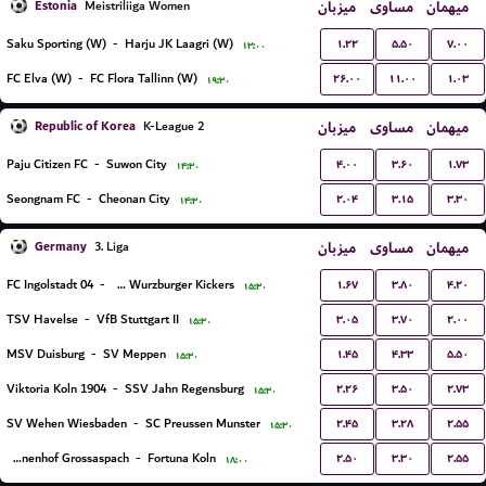
Estonia
میزبان
مساوی
میهمان
Meistriliiga Women
۱.۲۲
۵.۵۰
۷.۰۰
Saku Sporting (W)
-
Harju JK Laagri (W)
۱۳:۰۰
۲۶.۰۰
۱۱.۰۰
۱.۰۳
FC Elva (W)
-
FC Flora Tallinn (W)
۱۹:۳۰
Republic of Korea
میزبان
مساوی
میهمان
K-League 2
۴.۰۰
۳.۶۰
۱.۷۳
Paju Citizen FC
-
Suwon City
۱۴:۳۰
۲.۰۴
۳.۱۵
۳.۳۰
Seongnam FC
-
Cheonan City
۱۴:۳۰
Germany
میزبان
مساوی
میهمان
3. Liga
۱.۶۷
۳.۸۰
۴.۲۰
FC Ingolstadt 04
-
FC Wurzburger Kickers
۱۵:۳۰
۳.۰۵
۳.۷۰
۲.۰۰
TSV Havelse
-
VfB Stuttgart II
۱۵:۳۰
۱.۴۵
۴.۳۳
۵.۵۰
MSV Duisburg
-
SV Meppen
۱۵:۳۰
۲.۲۶
۳.۵۰
۲.۷۳
Viktoria Koln 1904
-
SSV Jahn Regensburg
۱۵:۳۰
۲.۴۵
۳.۲۸
۲.۵۵
SV Wehen Wiesbaden
-
SC Preussen Munster
۱۵:۳۰
۲.۵۰
۳.۳۰
۲.۵۵
SG Sonnenhof Grossaspach
-
Fortuna Koln
۱۸:۰۰