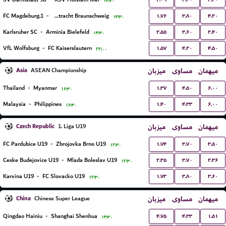
۱۴:۳۰
۱.۷۶
۳.۸۰
۴.۲۰
1.FC Magdeburg
-
TSV Eintracht Braunschweig
۱۴:۳۰
۲.۵۵
۳.۶۰
۲.۴۰
Karlsruher SC
-
Arminia Bielefeld
۱۴:۳۰
۱.۵۷
۴.۲۰
۴.۵۰
VfL Wolfsburg
-
FC Kaiserslautern
۲۲:۰۰
Asia
میزبان
مساوی
میهمان
ASEAN Championship
۱.۳۷
۴.۵۰
۶.۰۰
Thailand
-
Myanmar
۱۶:۳۰
۱.۴۰
۴.۳۳
۶.۰۰
Malaysia
-
Philippines
۱۶:۳۰
Czech Republic
میزبان
مساوی
میهمان
1. Liga U19
۱.۷۴
۳.۷۰
۳.۵۰
FC Pardubice U19
-
Zbrojovka Brno U19
۱۲:۳۰
۲.۳۵
۳.۷۰
۲.۳۶
Ceske Budejovice U19
-
Mlada Boleslav U19
۱۲:۳۰
۱.۷۳
۳.۸۰
۳.۶۰
Karvina U19
-
FC Slovacko U19
۱۲:۳۰
China
میزبان
مساوی
میهمان
Chinese Super League
۴.۷۵
۴.۳۳
۱.۵۱
Qingdao Hainiu
-
Shanghai Shenhua
۱۴:۳۰