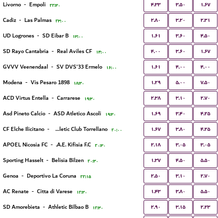
۴.۳۳
۳.۵۰
۱.۶۷
Livorno
-
Empoli
۲۲:۳۰
۲.۸۰
۳.۲۰
۲.۳۱
Cadiz
-
Las Palmas
۲۳:۰۰
۱.۶۱
۳.۶۰
۴.۵۰
UD Logrones
-
SD Eibar B
۱۳:۰۰
۴.۰۰
۳.۶۰
۱.۶۷
SD Rayo Cantabria
-
Real Aviles CF
۱۴:۰۰
۱.۶۱
۴.۰۰
۴.۰۰
GVVV Veenendaal
-
SV DVS'33 Ermelo
۱۶:۰۰
۱.۲۹
۵.۰۰
۷.۵۰
Modena
-
Vis Pesaro 1898
۱۸:۳۰
۲.۳۸
۳.۱۰
۲.۷۰
ACD Virtus Entella
-
Carrarese
۱۹:۳۰
۱.۶۹
۳.۴۰
۴.۲۵
Asd Pineto Calcio
-
ASD Atletico Ascoli
۱۹:۳۰
۱.۶۷
۳.۸۰
۴.۲۵
CF Elche Ilicitano
-
Athletic Club Torrellano
۲۰:۰۰
۲.۱۸
۳.۰۵
۳.۰۵
APOEL Nicosia FC
-
A.E. Kifisia F.C.
۲۰:۳۰
۱.۳۷
۴.۵۰
۵.۵۰
Sporting Hasselt
-
Belisia Bilzen
۲۰:۳۰
۲.۵۰
۳.۱۰
۲.۷۰
Genoa
-
Deportivo La Coruna
۲۲:۱۵
۱.۴۳
۳.۸۰
۵.۵۰
AC Renate
-
Citta di Varese
۱۲:۳۰
۲.۹۰
۳.۱۵
۲.۲۳
SD Amorebieta
-
Athletic Bilbao B
۱۲:۳۰