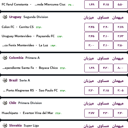
۱.۴۸
۴.۱۵
۵.۵۰
FC Farul Constanta
-
FC Csikszereda Miercurea Ciuc
۱۹:۰۰
Uruguay
میزبان
مساوی
میهمان
Segunda Division
۲.۴۵
۲.۹۰
۲.۶۸
Colon FC
-
Cerrito CS
۲۲:۳۰
۲.۴۵
۳.۱۰
۲.۶۳
Uruguay Montevideo
-
Paysandu FC
۱۶:۳۰
۲.۰۰
۳.۱۰
۳.۵۰
Centro Atletico Fenix Montevideo
-
La Luz
۱۹:۳۰
Colombia
میزبان
مساوی
میهمان
Primera A
۱.۳۸
۴.۲۰
۸.۰۰
Independiente Santa Fe
-
Boyaca Chico
۲۲:۳۰
Brazil
میزبان
مساوی
میهمان
Serie A
۲.۳۰
۳.۱۵
۳.۰۵
Gremio Porto Alegrense RS
-
Sao Paulo FC
۲۲:۳۰
Chile
میزبان
مساوی
میهمان
Primera Division
۲.۷۷
۳.۳۰
۲.۴۰
Huachipato
-
Everton Vina del Mar
۲۲:۳۰
Slovakia
میزبان
مساوی
میهمان
Super Liga