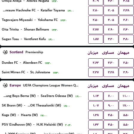
۲.۰۹
۳.۲۰
۳.۱۵
Omiya Ardija
-
Albirex Niigata
۱۳:۳۰
۲.۸۰
۳.۰۵
۲.۳۸
Vanraure Hachnohe FC
-
Kataller Toyama
۱۳:۰۰
۲.۵۰
۳.۰۵
۲.۶۰
Tegevajaro Miyazaki
-
Yokohama FC
۱۳:۳۰
۲.۷۷
۲.۹۰
۲.۴۰
Oita Trinita
-
Shonan Bellmare
۱۳:۳۰
۱.۸۷
۳.۲۰
۳.۸۰
Sagan Tosu
-
Ventforet Kofu
۱۴:۰۰
Scotland
میزبان
مساوی
میهمان
Premiership
۲.۶۳
۳.۳۰
۲.۵۰
Dundee FC
-
Aberdeen FC
۱۷:۳۰
۲.۲۷
۳.۲۸
۲.۹۰
Saint Mirren FC
-
St. Johnstone
۱۷:۳۰
Europe
میزبان
مساوی
میهمان
UEFA Champions League Women Qualification
۱.۱۴
۶.۰۰
۱۱.۰۰
BSC Young Boys Berna (W)
-
SeaSters Odessa (W)
۱۶:۰۰
۱.۰۷
۹.۰۰
۱۷.۰۰
SK Brann (W)
-
FC PAOK Thessaloniki (W)
۱۸:۰۰
۱.۳۸
۴.۵۰
۵.۵۰
Koge (W)
-
Hearts (W)
۱۷:۰۰
۱.۴۲
۴.۵۰
۵.۵۰
PSV Eindhoven (W)
-
HJK Helsinki (W)
۲۰:۳۰