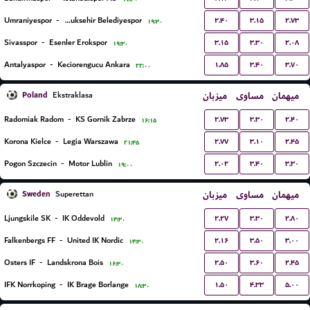
۲.۴۰
۳.۱۵
۲.۷۳
Umraniyespor
-
Mardin Buyuksehir Belediyespor
۱۹:۳۰
۳.۱۵
۳.۳۰
۲.۰۸
Sivasspor
-
Esenler Erokspor
۱۹:۳۰
۱.۸۵
۳.۴۰
۳.۷۰
Antalyaspor
-
Keciorengucu Ankara
۲۲:۰۰
Poland
میزبان
مساوی
میهمان
Ekstraklasa
۲.۷۳
۳.۳۰
۲.۴۰
Radomiak Radom
-
KS Gornik Zabrze
۱۶:۱۵
۲.۷۷
۳.۱۰
۲.۴۵
Korona Kielce
-
Legia Warszawa
۲۱:۴۵
۲.۰۲
۳.۴۰
۳.۳۰
Pogon Szczecin
-
Motor Lublin
۱۹:۰۰
Sweden
میزبان
مساوی
میهمان
Superettan
۲.۲۷
۳.۳۰
۲.۸۰
Ljungskile SK
-
IK Oddevold
۱۴:۳۰
۲.۱۶
۳.۵۰
۳.۰۰
Falkenbergs FF
-
United IK Nordic
۱۴:۳۰
۲.۵۰
۳.۶۰
۲.۴۵
Osters IF
-
Landskrona Bois
۱۶:۳۰
۱.۵۰
۴.۳۳
۵.۰۰
IFK Norrkoping
-
IK Brage Borlange
۱۸:۳۰