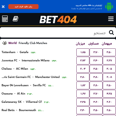
اپلیکیشن بت 404 مختص اندروید
برای دانلود کلیک کنید
(دسترسی آسان و بدون فیلترشکن به سایت)
World
میزبان
مساوی
میهمان
Friendly Club Matches
۱.۸۵
۳.۷۰
۳.۵۰
Tottenham
-
Getafe
۱۷:۳۰
۲.۷۳
۳.۴۰
۲.۲۷
Juventus FC
-
Internazionale Milano
۱۴:۳۰
۲.۰۴
۳.۵۰
۳.۰۵
Chelsea
-
AC Milan
۱۵:۳۰
۲.۸۰
۳.۸۰
۲.۰۸
Paris Saint-Germain FC
-
Manchester United
۱۸:۳۰
۱.۸۲
۳.۸۰
۳.۵۰
Bayer 04 Leverkusen
-
Sevilla FC
۱۷:۰۰
۱.۶۷
۳.۷۰
۴.۲۵
Osasuna
-
Al Ain
۲۱:۳۰
۲.۳۵
۳.۶۰
۲.۶۰
Galatasaray SK
-
Villarreal CF
۲۱:۳۰
۲.۴۰
۳.۵۰
۲.۵۰
Real Betis
-
Bournemouth
۲۲:۰۰