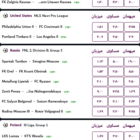
۱.۴۰
۴.۲۰
۶.۰۰
FK Zalgiris Kaunas
-
FC Hegelmann Litauen Kaunas
۱۹:۳۰
United States
میزبان
مساوی
میهمان
MLS Next Pro League
۱.۵۱
۳.۸۰
۴.۷۵
Philadelphia Union II
-
FC Cincinnati II
۱۹:۳۰
۲.۰۶
۳.۵۰
۲.۹۰
Portland Timbers II
-
Los Angeles II
۲۳:۳۰
Russia
میزبان
مساوی
میهمان
FNL 2, Division B, Group 3
۱.۱۳
۵.۰۰
۱۹.۰۰
Spartak Tambov
-
Strogino Moscow
۱۸:۳۰
۱.۵۳
۳.۵۰
۵.۵۰
FK Orel
-
FK Kvant Obninsk
۱۸:۳۰
۲.۱۰
۲.۸۰
۳.۵۰
Metallurg Lipetsk
-
FC Ryazan
۱۵:۳۰
۹.۰۰
۴.۲۵
۱.۲۹
Zenit Penza
-
Volna Nizhegorodskaya
۱۶:۳۰
۲.۴۰
۳.۱۰
۲.۶۳
FC Salyut Belgorod
-
Saturn Ramenskoye
۱۷:۳۰
۱.۶۹
۳.۲۰
۴.۷۵
Rodina Moscow III
-
Rotor Volgograd II
۱۷:۳۰
Poland
میزبان
مساوی
میهمان
III Liga, Group 1
۱.۶۷
۳.۷۰
۴.۰۰
LKS Lomza
-
KTS Weszlo
۱۸:۳۰