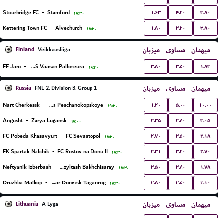
۱.۶۳
۴.۲۰
۳.۸۰
Stourbridge FC
-
Stamford
۱۷:۳۰
۱.۸۰
۳.۳۰
۳.۸۰
Kettering Town FC
-
Alvechurch
۱۷:۳۰
Finland
میزبان
مساوی
میهمان
Veikkausliiga
۳.۸۰
۳.۵۰
۱.۸۳
FF Jaro
-
VPS Vaasan Palloseura
۱۹:۳۰
Russia
میزبان
مساوی
میهمان
FNL 2, Division B, Group 1
۱.۲۰
۵.۰۰
۱۰.۰۰
Nart Cherkessk
-
FC Chayka Peschanokopskoye
۱۹:۳۰
۲.۳۵
۲.۸۰
۳.۰۵
Angusht
-
Zarya Lugansk
۱۷:۰۰
۲.۷۰
۳.۵۰
۲.۱۸
FC Pobeda Khasavyurt
-
FC Sevastopol
۱۷:۳۰
۲.۳۱
۳.۲۰
۲.۷۰
FK Spartak Nalchik
-
FC Rostov na Donu II
۱۷:۳۰
۳.۵۰
۳.۸۰
۱.۷۸
Neftyanik Izberbash
-
PFC Kyzyltash Bakhchisaray
۱۷:۳۰
۲.۸۰
۳.۵۰
۲.۱۰
Druzhba Maikop
-
Shakhtar Donetsk Taganrog
۱۸:۳۰
Lithuania
میزبان
مساوی
میهمان
A Lyga