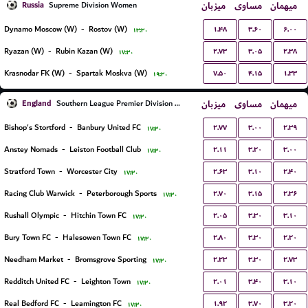
Russia
میزبان
مساوی
میهمان
Supreme Division Women
۱.۴۸
۳.۶۰
۶.۰۰
Dynamo Moscow (W)
-
Rostov (W)
۱۳:۳۰
۲.۷۳
۳.۰۵
۲.۳۸
Ryazan (W)
-
Rubin Kazan (W)
۱۷:۳۰
۷.۵۰
۴.۱۵
۱.۳۳
Krasnodar FK (W)
-
Spartak Moskva (W)
۱۹:۳۰
England
میزبان
مساوی
میهمان
Southern League Premier Division Central
۲.۷۷
۳.۰۰
۲.۳۹
Bishop's Stortford
-
Banbury United FC
۱۷:۳۰
۲.۱۱
۳.۲۰
۳.۰۰
Anstey Nomads
-
Leiston Football Club
۱۷:۳۰
۲.۶۳
۳.۱۰
۲.۴۰
Stratford Town
-
Worcester City
۱۷:۳۰
۲.۷۰
۳.۱۵
۲.۳۶
Racing Club Warwick
-
Peterborough Sports
۱۷:۳۰
۲.۰۵
۳.۳۰
۳.۱۰
Rushall Olympic
-
Hitchin Town FC
۱۷:۳۰
۲.۸۰
۳.۳۰
۲.۲۰
Bury Town FC
-
Halesowen Town FC
۱۷:۳۰
۲.۲۳
۳.۳۰
۲.۷۳
Needham Market
-
Bromsgrove Sporting
۱۷:۳۰
۲.۰۱
۳.۴۰
۳.۱۰
Redditch United FC
-
Leighton Town
۱۷:۳۰
۱.۹۲
۳.۷۰
۳.۲۰
Real Bedford FC
-
Leamington FC
۱۷:۳۰