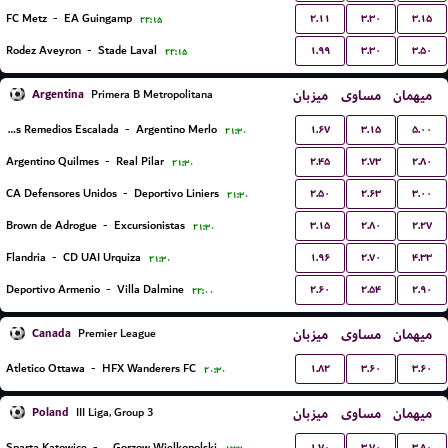
۲.۱۱
۳.۳۰
۳.۱۵
FC Metz
-
EA Guingamp
۲۲:۱۵
۱.۹۹
۳.۳۰
۳.۵۰
Rodez Aveyron
-
Stade Laval
۲۲:۱۵
Argentina
میزبان
مساوی
میهمان
Primera B Metropolitana
۱.۶۷
۳.۱۵
۵.۰۰
Talleres Remedios Escalada
-
Argentino Merlo
۲۱:۳۰
۲.۴۵
۲.۷۳
۲.۸۰
Argentino Quilmes
-
Real Pilar
۲۱:۳۰
۲.۵۰
۲.۶۳
۳.۰۰
CA Defensores Unidos
-
Deportivo Liniers
۲۱:۳۰
۳.۱۵
۲.۸۰
۲.۲۷
Brown de Adrogue
-
Excursionistas
۲۱:۳۰
۱.۹۶
۲.۷۰
۴.۳۳
Flandria
-
CD UAI Urquiza
۲۱:۳۰
۲.۶۰
۲.۵۴
۲.۹۰
Deportivo Armenio
-
Villa Dalmine
۲۲:۰۰
Canada
میزبان
مساوی
میهمان
Premier League
۱.۸۲
۳.۶۰
۳.۶۰
Atletico Ottawa
-
HFX Wanderers FC
۲۰:۳۰
Poland
میزبان
مساوی
میهمان
III Liga, Group 3
۱.۷۰
۳.۷۰
۳.۸۰
Sparta Katowice
-
KS Stilon Gorzow Wielkopolski