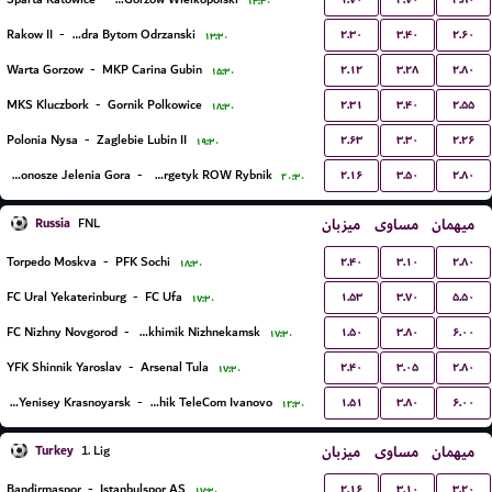
۱۳:۳۰
۲.۳۰
۳.۴۰
۲.۶۰
Rakow II
-
Odra Bytom Odrzanski
۱۳:۳۰
۲.۱۲
۳.۲۸
۲.۸۰
Warta Gorzow
-
MKP Carina Gubin
۱۵:۳۰
۲.۳۱
۳.۴۰
۲.۵۵
MKS Kluczbork
-
Gornik Polkowice
۱۸:۳۰
۲.۶۳
۳.۳۰
۲.۲۶
Polonia Nysa
-
Zaglebie Lubin II
۱۹:۳۰
۲.۱۶
۳.۵۰
۲.۸۰
Karkonosze Jelenia Gora
-
Energetyk ROW Rybnik
۲۰:۳۰
Russia
میزبان
مساوی
میهمان
FNL
۲.۴۰
۳.۱۰
۲.۸۰
Torpedo Moskva
-
PFK Sochi
۱۸:۳۰
۱.۵۳
۳.۷۰
۵.۵۰
FC Ural Yekaterinburg
-
FC Ufa
۱۷:۳۰
۱.۵۰
۳.۸۰
۶.۰۰
FC Nizhny Novgorod
-
Neftekhimik Nizhnekamsk
۱۷:۳۰
۲.۴۰
۳.۰۵
۲.۸۰
YFK Shinnik Yaroslav
-
Arsenal Tula
۱۷:۳۰
۱.۵۱
۳.۸۰
۶.۰۰
FC Yenisey Krasnoyarsk
-
FK Tekstilshchik TeleCom Ivanovo
۱۲:۳۰
Turkey
میزبان
مساوی
میهمان
1. Lig
۲.۱۶
۳.۱۰
۳.۲۰
Bandirmaspor
-
Istanbulspor AS
۱۷:۳۰