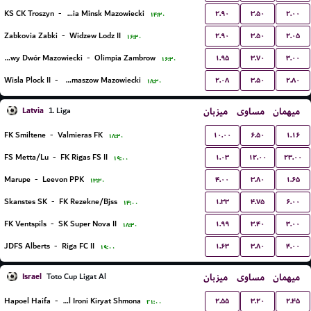
۲.۹۰
۳.۵۰
۲.۰۰
KS CK Troszyn
-
Mazovia Minsk Mazowiecki
۱۴:۳۰
۲.۹۰
۳.۵۰
۲.۰۵
Zabkovia Zabki
-
Widzew Lodz II
۱۶:۳۰
۱.۹۵
۳.۷۰
۳.۰۰
Swit Nowy Dwór Mazowiecki
-
Olimpia Zambrow
۱۶:۳۰
۲.۰۸
۳.۵۰
۲.۸۰
Wisla Plock II
-
Lechia Tomaszow Mazowiecki
۱۸:۳۰
Latvia
میزبان
مساوی
میهمان
1. Liga
۱۰.۰۰
۶.۵۰
۱.۱۶
FK Smiltene
-
Valmieras FK
۱۸:۳۰
۱.۰۳
۱۲.۰۰
۲۳.۰۰
FS Metta/Lu
-
FK Rigas FS II
۱۹:۰۰
۴.۰۰
۳.۸۰
۱.۶۵
Marupe
-
Leevon PPK
۱۳:۳۰
۱.۳۳
۴.۷۵
۶.۰۰
Skanstes SK
-
FK Rezekne/Bjss
۱۴:۰۰
۱.۹۹
۳.۴۰
۳.۰۰
FK Ventspils
-
SK Super Nova II
۱۸:۳۰
۱.۶۳
۳.۸۰
۴.۰۰
JDFS Alberts
-
Riga FC II
۱۹:۰۰
Israel
میزبان
مساوی
میهمان
Toto Cup Ligat Al
۲.۵۵
۳.۲۰
۲.۴۵
Hapoel Haifa
-
Hapoel Ironi Kiryat Shmona
۲۱:۰۰