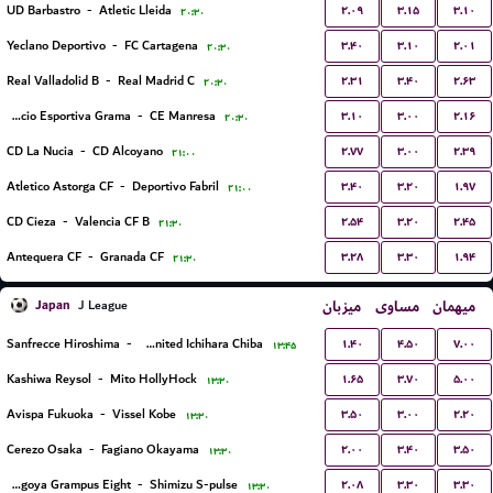
۲.۰۹
۳.۱۵
۳.۱۰
UD Barbastro
-
Atletic Lleida
۲۰:۳۰
۳.۴۰
۳.۱۰
۲.۰۱
Yeclano Deportivo
-
FC Cartagena
۲۰:۳۰
۲.۳۱
۳.۴۰
۲.۶۳
Real Valladolid B
-
Real Madrid C
۲۰:۳۰
۳.۱۰
۳.۰۰
۲.۱۶
Fundacio Esportiva Grama
-
CE Manresa
۲۰:۳۰
۲.۷۷
۳.۰۰
۲.۳۹
CD La Nucia
-
CD Alcoyano
۲۱:۰۰
۳.۴۰
۳.۲۰
۱.۹۷
Atletico Astorga CF
-
Deportivo Fabril
۲۱:۰۰
۲.۵۴
۳.۲۰
۲.۴۵
CD Cieza
-
Valencia CF B
۲۱:۳۰
۳.۲۸
۳.۳۰
۱.۹۴
Antequera CF
-
Granada CF
۲۱:۳۰
Japan
میزبان
مساوی
میهمان
J League
۱.۴۰
۴.۵۰
۷.۰۰
Sanfrecce Hiroshima
-
Jef United Ichihara Chiba
۱۳:۴۵
۱.۶۵
۳.۷۰
۵.۰۰
Kashiwa Reysol
-
Mito HollyHock
۱۳:۳۰
۳.۵۰
۳.۰۰
۲.۲۰
Avispa Fukuoka
-
Vissel Kobe
۱۳:۳۰
۲.۰۰
۳.۴۰
۳.۵۰
Cerezo Osaka
-
Fagiano Okayama
۱۳:۳۰
۲.۰۸
۳.۳۰
۳.۳۰
Nagoya Grampus Eight
-
Shimizu S-pulse
۱۳:۳۰