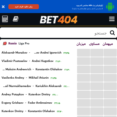
اپلیکیشن بت 404 مختص اندروید
برای دانلود کلیک کنید
(دسترسی آسان و بدون فیلترشکن به سایت)
Russia
میزبان
مساوی
میهمان
Liga Pro
...
...
...
Aleksandr Monakov
-
Hramov Andrei Igorevich
۲۲:۴۵
...
...
...
Vladimir Pustoselov
-
Andrei Kogotkov
۲۱:۳۰
...
...
...
Afanasev Maksim Andreevich
-
Konstantin Olshakov
۲۱:۳۰
...
...
...
Vasilenko Andrey
-
Mikhail Atiunin
۲۱:۴۵
...
...
...
Mikhail Nurmukhamedov
-
Kariukhin Aleksandr
۲۲:۰۰
...
...
...
Andrey Potapkov
-
Kutenkov Dmitry
۲۲:۰۰
...
...
...
Evgeny Grishaev
-
Fedor Ambrosimov
۲۲:۱۵
...
...
...
Kutenkov Dmitry
-
Konstantin Olshakov
۲۲:۳۰