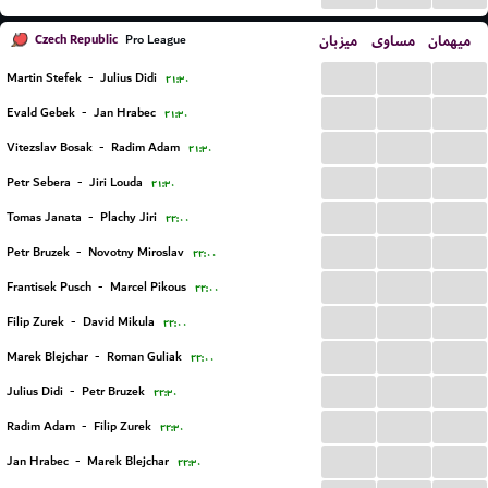
Czech Republic
میزبان
مساوی
میهمان
Pro League
...
...
...
Martin Stefek
-
Julius Didi
۲۱:۳۰
...
...
...
Evald Gebek
-
Jan Hrabec
۲۱:۳۰
...
...
...
Vitezslav Bosak
-
Radim Adam
۲۱:۳۰
...
...
...
Petr Sebera
-
Jiri Louda
۲۱:۳۰
...
...
...
Tomas Janata
-
Plachy Jiri
۲۲:۰۰
...
...
...
Petr Bruzek
-
Novotny Miroslav
۲۲:۰۰
...
...
...
Frantisek Pusch
-
Marcel Pikous
۲۲:۰۰
...
...
...
Filip Zurek
-
David Mikula
۲۲:۰۰
...
...
...
Marek Blejchar
-
Roman Guliak
۲۲:۰۰
...
...
...
Julius Didi
-
Petr Bruzek
۲۲:۳۰
...
...
...
Radim Adam
-
Filip Zurek
۲۲:۳۰
...
...
...
Jan Hrabec
-
Marek Blejchar
۲۲:۳۰