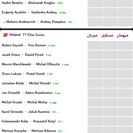
...
...
...
Vadim Batalov
-
Aleksandr Kruglov
۲۲:۳۰
...
...
...
Evgeniy Ilyukhin
-
Vasilenko Andrey
۲۲:۴۵
...
...
...
Afanasev Maksim Andreevich
-
Andrey Potapkov
۲۳:۰۰
Poland
میزبان
مساوی
میهمان
TT Elite Series
...
...
...
Robert Szymik
-
Fira Damian
۲۱:۲۵
...
...
...
Jacek Oracz
-
Dawid Pyrek
۲۱:۳۰
...
...
...
Marcin Marchlewski
-
Michal Olbrycht
۲۱:۳۵
...
...
...
Oracz Lukasz
-
Pawel Kurek
۲۱:۴۰
...
...
...
Jaroslaw Rolak
-
Michal Skorski
۲۱:۴۰
...
...
...
Jan Orszulik
-
Adam Ruszkiewicz
۲۱:۵۰
...
...
...
Michal Krutak
-
Michal Wolny
۲۱:۵۵
...
...
...
Karol Strowski
-
Jakub Kuzmicz
۲۲:۰۰
...
...
...
Golaszewski Kuba
-
Krzysztof Kotyl
۲۲:۰۰
...
...
...
Mariusz Koczyba
-
Mariusz Adamus
۲۲:۰۰