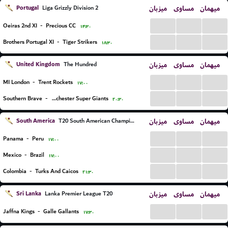
Portugal
میزبان
مساوی
میهمان
Liga Grizzly Division 2
...
...
...
Oeiras 2nd XI
-
Precious CC
۱۴:۳۰
...
...
...
Brothers Portugal XI
-
Tiger Strikers
۱۸:۳۰
United Kingdom
میزبان
مساوی
میهمان
The Hundred
...
...
...
MI London
-
Trent Rockets
۱۷:۰۰
...
...
...
Southern Brave
-
Manchester Super Giants
۲۰:۳۰
South America
میزبان
مساوی
میهمان
T20 South American Championship
...
...
...
Panama
-
Peru
۱۷:۰۰
...
...
...
Mexico
-
Brazil
۱۷:۰۰
...
...
...
Colombia
-
Turks And Caicos
۲۱:۳۰
Sri Lanka
میزبان
مساوی
میهمان
Lanka Premier League T20
...
...
...
Jaffna Kings
-
Galle Gallants
۱۷:۳۰