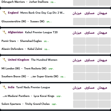
...
...
...
Dibrugarh Warriors
-
Jorhat Stallions
۱۷:۰۰
England
میزبان
مساوی
میهمان
Metro Bank One Day Cup Div 2 Women
...
...
...
Gloucestershire (W)
-
Sussex (W)
۱۳:۰۰
Afghanistan
میزبان
مساوی
میهمان
Kabul Premier League T20
...
...
...
Pamir Stars
-
Shamshad Eagles
۱۳:۰۰
...
...
...
Abasin Defenders
-
Kabul Zalmi
۱۸:۰۰
United Kingdom
میزبان
مساوی
میهمان
The Hundred Women
...
...
...
MI London (W)
-
Trent Rockets (W)
۱۳:۳۰
...
...
...
Southern Brave (W)
-
Manchester Super Giants (W)
۱۷:۰۰
India
میزبان
مساوی
میهمان
Tamil Nadu Premier League
...
...
...
Siechem Madurai Panthers
-
Lyca Kovai Kings
۱۳:۳۰
...
...
...
Salem Spartans
-
Trichy Grand Cholas
۱۷:۳۰