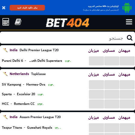
اپلیکیشن بت 404 مختص اندروید
برای دانلود کلیک کنید
(دسترسی آسان و بدون فیلترشکن به سایت)
India
میزبان
مساوی
میهمان
Delhi Premier League T20
...
...
...
Purani Delhi 6
-
South Delhi Superstarz
۱۱:۳۰
Netherlands
میزبان
مساوی
میهمان
Topklasse
...
...
...
SV Kampong
-
Hermes-Dvs
۱۱:۳۰
...
...
...
Sparta
-
Excelsior 20
۱۱:۳۰
...
...
...
HCC
-
Rotterdam CC
۱۲:۳۰
India
میزبان
مساوی
میهمان
Assam Premier League T20
...
...
...
Tezpur Titans
-
Guwahati Royals
۱۲:۰۰