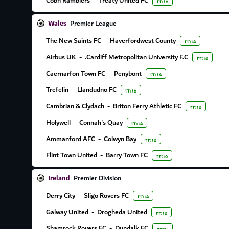
Cobh Ramblers
-
Treaty United FC
۲۲:۱۵
Wales
Premier League
The New Saints FC
-
Haverfordwest County
۲۲:۱۵
Airbus UK
-
Cardiff Metropolitan University F.C.
۲۲:۱۵
Caernarfon Town FC
-
Penybont
۲۲:۱۵
Trefelin
-
Llandudno FC
۲۲:۱۵
Cambrian & Clydach
-
Briton Ferry Athletic FC
۲۲:۱۵
Holywell
-
Connah's Quay
۲۲:۱۵
Ammanford AFC
-
Colwyn Bay
۲۲:۱۵
Flint Town United
-
Barry Town FC
۲۲:۱۵
Ireland
Premier Division
Derry City
-
Sligo Rovers FC
۲۲:۱۵
Galway United
-
Drogheda United
۲۲:۱۵
Shamrock Rovers FC
-
Dundalk FC