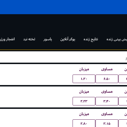
یش بینی زنده
نتایج زنده
پوکر آنلاین
پاسور
تخته نرد
انفجار ورژن
ن
مساوی
میزبان
۱.۲۰
۶.۵۰
ن
مساوی
میزبان
۲.۲۳
۳.۴۰
ن
مساوی
میزبان
۲.۸۰
۳.۱۵