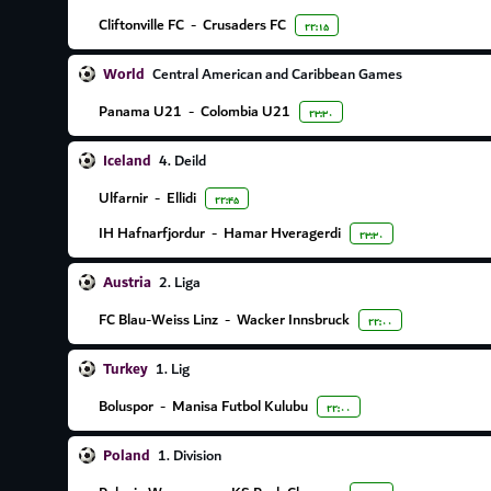
Cliftonville FC
-
Crusaders FC
۲۲:۱۵
World
Central American and Caribbean Games
Panama U21
-
Colombia U21
۲۳:۳۰
Iceland
4. Deild
Ulfarnir
-
Ellidi
۲۲:۴۵
IH Hafnarfjordur
-
Hamar Hveragerdi
۲۳:۳۰
Austria
2. Liga
FC Blau-Weiss Linz
-
Wacker Innsbruck
۲۲:۰۰
Turkey
1. Lig
Boluspor
-
Manisa Futbol Kulubu
۲۲:۰۰
Poland
1. Division