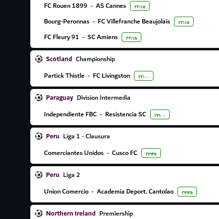
FC Rouen 1899
-
AS Cannes
۲۲:۱۵
Bourg-Peronnas
-
FC Villefranche Beaujolais
۲۲:۱۵
FC Fleury 91
-
SC Amiens
۲۲:۱۵
Scotland
Championship
Partick Thistle
-
FC Livingston
۲۲:۰۰
Paraguay
Division Intermedia
Independiente FBC
-
Resistencia SC
۲۳:۰۰
Peru
Liga 1 - Clausura
Comerciantes Unidos
-
Cusco FC
۲۳:۴۵
Peru
Liga 2
Union Comercio
-
Academia Deport. Cantolao
۲۳:۴۵
Northern Ireland
Premiership