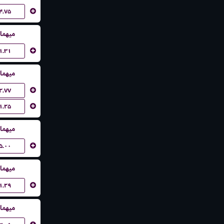
۴.۷۵
میهما
۱.۳۱
میهما
۲.۷۷
۱.۲۵
میهما
۵.۰۰
میهما
۱.۲۹
میهما