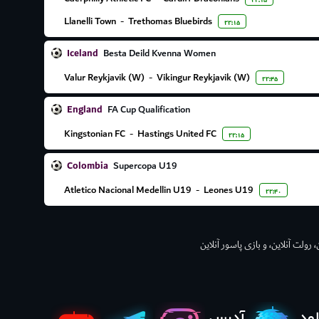
۲۲:۱۵
Llanelli Town
-
Trethomas Bluebirds
۲۲:۱۵
Iceland
Besta Deild Kvenna Women
Valur Reykjavik (W)
-
Vikingur Reykjavik (W)
۲۲:۴۵
England
FA Cup Qualification
Kingstonian FC
-
Hastings United FC
۲۲:۱۵
Colombia
Supercopa U19
Atletico Nacional Medellin U19
-
Leones U19
۲۲:۴۰
 رولت آنلاین، و بازی پاسور آنلاین