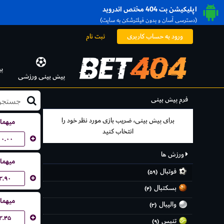
اپلیکیشن بت 404 مختص اندروید
(دسترسی آسان و بدون فیلترشکن به سایت)
ورود به حساب کاربری
ثبت نام
پ
پیش بینی ورزشی
فرم پیش بینی
برای پیش بینی، ضریب بازی مورد نظر خود را
میهما
انتخاب کنید
۱۰.۰۰
ورزش ها
میهما
فوتبال
(۵۹)
۲.۹۰
بسکتبال
(۴)
میهما
والیبال
(۳)
۲.۴۵
تنیس
(۹)