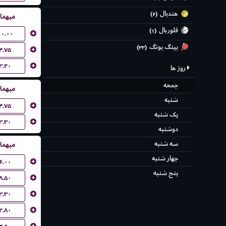
هندبال
(۶)
میهما
فلوربال
(۱)
۱۰.۰۰
پینگ پونگ
(۳۳)
۴.۷۵
۳.۲۰
روز ها
جمعه
میهما
شنبه
۴.۷۵
یک شنبه
۳.۳۰
دوشنبه
سه شنبه
میهما
چهار شنبه
۶.۰۰
پنج شنبه
۸.۵۰
۳.۳۰
۲.۸۰