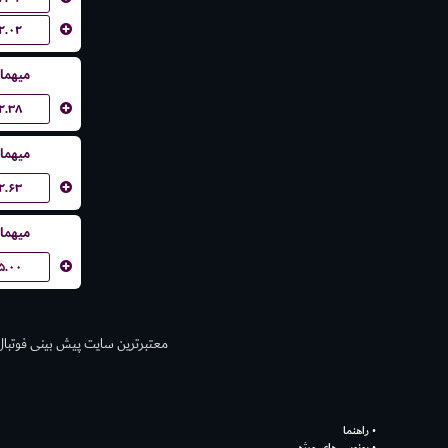
۲.۰۲
میهما
۲.۳۸
میهما
۲.۶۳
میهما
۵.۰۰
معتبر‌ترین سایت پیش بینی‌ فوتبال ش
راهنما
بونوس های ویژه