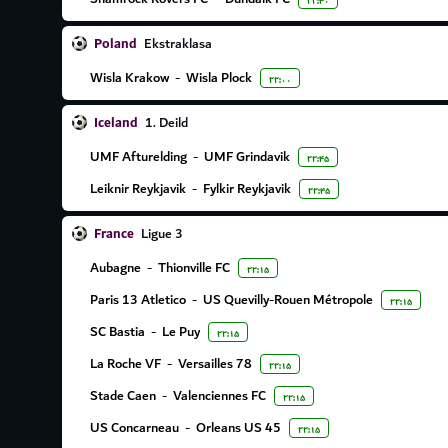
۲۲:۳۰
Poland
Ekstraklasa
Wisla Krakow
-
Wisla Plock
۲۲:۰۰
Iceland
1. Deild
UMF Afturelding
-
UMF Grindavik
۲۲:۴۵
Leiknir Reykjavik
-
Fylkir Reykjavik
۲۲:۴۵
France
Ligue 3
Aubagne
-
Thionville FC
۲۲:۱۵
Paris 13 Atletico
-
US Quevilly-Rouen Métropole
۲۲:۱۵
SC Bastia
-
Le Puy
۲۲:۱۵
La Roche VF
-
Versailles 78
۲۲:۱۵
Stade Caen
-
Valenciennes FC
۲۲:۱۵
US Concarneau
-
Orleans US 45
۲۲:۱۵