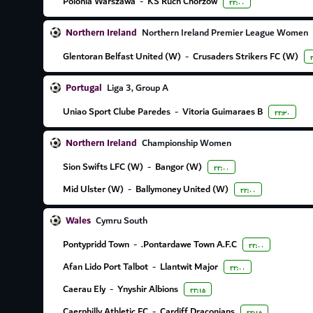
Polonia Warszawa
-
KS Ruch Chorzow
۲۲:۰۰
Northern Ireland
Northern Ireland Premier League Women
Glentoran Belfast United (W)
-
Crusaders Strikers FC (W)
Portugal
Liga 3, Group A
Uniao Sport Clube Paredes
-
Vitoria Guimaraes B
۲۲:۳۰
Northern Ireland
Championship Women
Sion Swifts LFC (W)
-
Bangor (W)
۲۲:۰۰
Mid Ulster (W)
-
Ballymoney United (W)
۲۲:۰۰
Wales
Cymru South
Pontypridd Town
-
Pontardawe Town A.F.C.
۲۲:۰۰
Afan Lido Port Talbot
-
Llantwit Major
۲۲:۰۰
Caerau Ely
-
Ynyshir Albions
۲۲:۱۵
Caerphilly Athletic FC
-
Cardiff Draconians