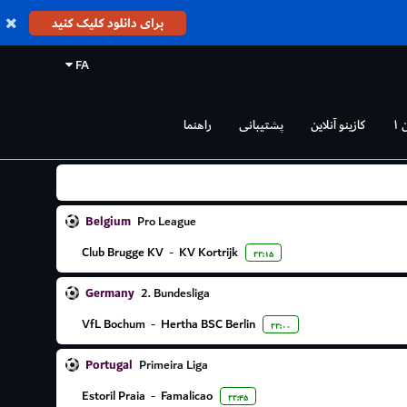
برای دانلود کلیک کنید
FA
 ۱
کازینو آنلاین
پشتیبانی
راهنما
Belgium
Pro League
Club Brugge KV
-
KV Kortrijk
۲۲:۱۵
Germany
2. Bundesliga
VfL Bochum
-
Hertha BSC Berlin
۲۲:۰۰
Portugal
Primeira Liga
Estoril Praia
-
Famalicao
۲۲:۴۵