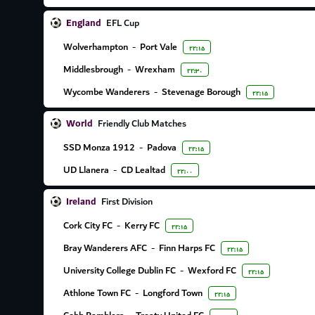
England
EFL Cup
Wolverhampton
-
Port Vale
۲۲:۱۵
Middlesbrough
-
Wrexham
۲۲:۳۰
Wycombe Wanderers
-
Stevenage Borough
۲۲:۱۵
World
Friendly Club Matches
SSD Monza 1912
-
Padova
۲۲:۱۵
UD Llanera
-
CD Lealtad
۲۲:۰۰
Ireland
First Division
Cork City FC
-
Kerry FC
۲۲:۱۵
Bray Wanderers AFC
-
Finn Harps FC
۲۲:۱۵
University College Dublin FC
-
Wexford FC
۲۲:۱۵
Athlone Town FC
-
Longford Town
۲۲:۱۵