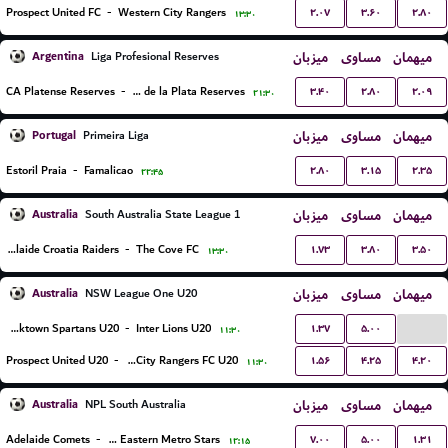
۲.۰۷
۳.۶۰
۲.۸۰
Prospect United FC
-
Western City Rangers
۱۳:۳۰
Argentina
میزبان
مساوی
میهمان
Liga Profesional Reserves
۳.۴۰
۲.۸۰
۲.۰۹
CA Platense Reserves
-
Estudiantes de la Plata Reserves
۲۱:۳۰
Portugal
میزبان
مساوی
میهمان
Primeira Liga
۲.۸۰
۳.۱۵
۲.۳۵
Estoril Praia
-
Famalicao
۲۲:۴۵
Australia
میزبان
مساوی
میهمان
South Australia State League 1
۱.۷۳
۳.۸۰
۳.۵۰
Adelaide Croatia Raiders
-
The Cove FC
۱۳:۳۰
Australia
میزبان
مساوی
میهمان
NSW League One U20
...
۱.۳۷
۵.۰۰
Blacktown Spartans U20
-
Inter Lions U20
۱۱:۳۰
۱.۵۶
۴.۲۵
۴.۲۰
Prospect United U20
-
Western City Rangers FC U20
۱۱:۳۰
Australia
میزبان
مساوی
میهمان
NPL South Australia
۷.۰۰
۵.۰۰
۱.۳۱
Adelaide Comets
-
North Eastern Metro Stars
۱۲:۱۵