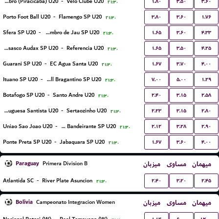
۱.۸۰
۳.۵۰
۳.۶۰
XV de Novembro (Piracicaba) U20
-
Velo Clube U20
۲۱:۳۰
۳.۸۰
۳.۶۰
۱.۷۶
Porto Foot Ball U20
-
Flamengo SP U20
۲۱:۳۰
۱.۶۵
۳.۶۰
۴.۳۳
Sfera SP U20
-
EC XV de Novembro de Jau SP U20
۲۱:۳۰
۱.۶۵
۳.۵۰
۴.۲۵
Gremio Osasco Audax SP U20
-
Referencia U20
۲۱:۳۰
۱.۶۷
۳.۷۰
۴.۰۰
Guarani SP U20
-
EC Agua Santa U20
۲۱:۳۰
۷.۰۰
۵.۰۰
۱.۲۹
Ituano SP U20
-
Red Bull Bragantino SP U20
۲۱:۳۰
۲.۴۰
۳.۱۵
۲.۵۸
Botafogo SP U20
-
Santo Andre U20
۲۱:۳۰
۲.۲۳
۳.۱۵
۲.۸۰
Portuguesa Santista U20
-
Sertaozinho U20
۲۱:۳۰
۲.۱۲
۳.۲۸
۲.۹۰
Uniao Sao Joao U20
-
CA Bandeirante SP U20
۲۱:۳۰
۱.۶۷
۳.۶۰
۴.۰۰
Ponte Preta SP U20
-
Jabaquara SP U20
۲۱:۳۰
Paraguay
میزبان
مساوی
میهمان
Primera Division B
۲.۴۰
۳.۲۰
۲.۴۵
Atlantida SC
-
River Plate Asuncion
۲۱:۳۰
Bolivia
میزبان
مساوی
میهمان
Campeonato Integracion Women