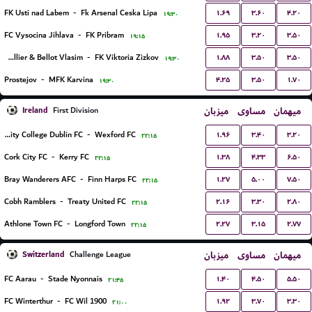
۱.۶۹
۳.۶۰
۴.۲۰
FK Usti nad Labem
-
Fk Arsenal Ceska Lipa
۱۹:۳۰
۱.۹۵
۳.۲۰
۳.۵۰
FC Vysocina Jihlava
-
FK Pribram
۱۹:۱۵
۱.۸۸
۳.۵۰
۳.۵۰
FC Sellier & Bellot Vlasim
-
FK Viktoria Zizkov
۱۹:۳۰
۴.۲۵
۳.۵۰
۱.۷۰
Prostejov
-
MFK Karvina
۱۹:۳۰
Ireland
میزبان
مساوی
میهمان
First Division
۱.۹۶
۳.۴۰
۳.۲۰
University College Dublin FC
-
Wexford FC
۲۲:۱۵
۱.۳۸
۴.۳۳
۶.۵۰
Cork City FC
-
Kerry FC
۲۲:۱۵
۱.۲۷
۵.۰۰
۷.۵۰
Bray Wanderers AFC
-
Finn Harps FC
۲۲:۱۵
۲.۱۶
۳.۳۰
۲.۸۰
Cobh Ramblers
-
Treaty United FC
۲۲:۱۵
۲.۲۷
۳.۱۵
۲.۷۷
Athlone Town FC
-
Longford Town
۲۲:۱۵
Switzerland
میزبان
مساوی
میهمان
Challenge League
۱.۴۰
۴.۵۰
۵.۵۰
FC Aarau
-
Stade Nyonnais
۲۱:۴۵
۱.۹۲
۳.۷۰
۳.۳۰
FC Winterthur
-
FC Wil 1900
۲۱:۰۰