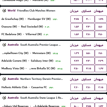
۱۵.۰۰
۱۰.۰۰
۱.۰۷
Broadmeadow Magic (W)
-
Maitland (W)
۱۳:۳۰
World
میزبان
مساوی
میهمان
Friendlies Club Matches Women
۴.۷۵
۴.۰۰
۱.۴۸
de Graafschap (W)
-
Hamburger SV (W)
۱۳:۳۰
۱.۵۶
۳.۴۰
۵.۵۰
Osasuna (W)
-
Real Sociedad (W)
۲۰:۳۰
۱.۵۶
۳.۸۰
۴.۵۰
FC Badalona (W)
-
Villarreal (W)
۲۰:۳۰
Australia
میزبان
مساوی
میهمان
South Australia Premier League Women
۱.۲۹
۵.۵۰
۶.۵۰
Campbelltown City (W)
-
Metrostars (W)
۱۴:۱۵
۲.۳۶
۳.۴۰
۲.۳۹
Adelaide Comets (W)
-
Salisbury Inter (W)
۱۴:۱۵
۳.۵۰
۴.۱۵
۱.۶۷
Modbury Vista (W)
-
West Torrens Birkalla SC (W)
۱۴:۱۵
Australia
میزبان
مساوی
میهمان
Northern Territory Darwin Premier League
۲.۶۰
۳.۸۰
۲.۱۵
Hellenic Athletic Club
-
Casuarina FC
۱۴:۳۰
Australia
میزبان
مساوی
میهمان
South Australia State League 1 Reserves
۵.۰۰
۴.۷۵
۱.۴۲
Salisbury Utd Reserves
-
South Adelaide Reserves
۱۴:۳۰