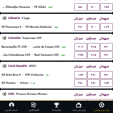
۵.۵۰
۴.۰۰
۱.۴۸
KF Shkendija Haracine
-
FK Sileks
۱۸:۳۰
Lithuania
میزبان
مساوی
میهمان
II Lyga
۳.۶۰
۴.۰۰
۱.۶۹
FK Panevezys II
-
FK Nevezis Kedainiai
۱۸:۳۰
Colombia
میزبان
مساوی
میهمان
Supercopa U19
۲.۰۲
۳.۱۵
۳.۳۰
Barranquilla FC U19
-
Academia de Crespo U19
۱۸:۳۰
۲.۲۵
۳.۱۵
۲.۷۰
Sellos Colombianos U19
-
Real Santuario U19
۱۸:۳۰
Czech Republic
میزبان
مساوی
میهمان
MSFL
۱.۷۶
۳.۷۰
۳.۷۰
SK Artis Brno II
-
SFK Vrchovina
۱۹:۰۰
۳.۵۰
۳.۵۰
۱.۷۸
SK Hranice
-
Unicov
۲۰:۳۰
Chile
میزبان
مساوی
میهمان
Primera Division Women
۱۹.۰۰
۹.۰۰
۱.۰۶
Magallanes (W)
-
Universidad Catolica (W)
۱۹:۰۰
پیش بینی ورزشی
پیش بینی زنده
نتایج زنده
کازینو آنلاین
حساب کاربری