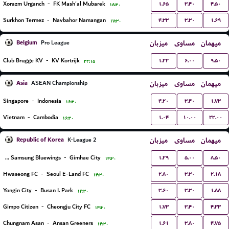
۱.۶۵
۳.۴۰
۴.۵۰
Xorazm Urganch
-
FK Mash'al Mubarek
۱۸:۳۰
۴.۳۳
۳.۳۰
۱.۶۹
Surkhon Termez
-
Navbahor Namangan
۱۷:۳۰
Belgium
میزبان
مساوی
میهمان
Pro League
۱.۲۲
۶.۰۰
۹.۵۰
Club Brugge KV
-
KV Kortrijk
۲۲:۱۵
Asia
میزبان
مساوی
میهمان
ASEAN Championship
۴.۲۰
۳.۴۰
۱.۷۳
Singapore
-
Indonesia
۱۶:۳۰
۱.۰۴
۱۰.۰۰
۲۳.۰۰
Vietnam
-
Cambodia
۱۶:۳۰
Republic of Korea
میزبان
مساوی
میهمان
K-League 2
۱.۲۹
۵.۰۰
۸.۵۰
Suwon Samsung Bluewings
-
Gimhae City
۱۴:۳۰
۲.۸۰
۳.۳۰
۲.۱۸
Hwaseong FC
-
Seoul E-Land FC
۱۴:۳۰
۳.۶۰
۳.۳۰
۱.۸۸
Yongin City
-
Busan I. Park
۱۴:۳۰
۱.۷۳
۳.۴۰
۴.۳۳
Gimpo Citizen
-
Cheongju City FC
۱۴:۳۰
۱.۶۱
۳.۸۰
۴.۷۵
Chungnam Asan
-
Ansan Greeners
۱۴:۳۰