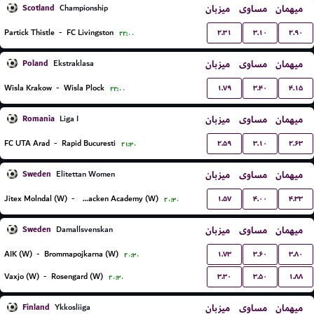
Scotland
میزبان
مساوی
میهمان
Championship
۲.۳۱
۳.۱۰
۲.۹۰
Partick Thistle
-
FC Livingston
۲۲:۰۰
Poland
میزبان
مساوی
میهمان
Ekstraklasa
۱.۷۹
۳.۴۰
۴.۱۵
Wisla Krakow
-
Wisla Plock
۲۲:۰۰
Romania
میزبان
مساوی
میهمان
Liga I
۲.۵۹
۳.۱۰
۲.۶۳
FC UTA Arad
-
Rapid Bucuresti
۲۱:۳۰
Sweden
میزبان
مساوی
میهمان
Elitettan Women
۱.۵۷
۴.۰۰
۴.۳۳
Jitex Molndal (W)
-
BK Hacken Academy (W)
۲۰:۳۰
Sweden
میزبان
مساوی
میهمان
Damallsvenskan
۱.۷۳
۳.۶۰
۳.۸۰
AIK (W)
-
Brommapojkarna (W)
۲۰:۳۰
۳.۳۰
۳.۵۰
۱.۸۸
Vaxjo (W)
-
Rosengard (W)
۲۰:۳۰
Finland
میزبان
مساوی
میهمان
Ykkosliiga