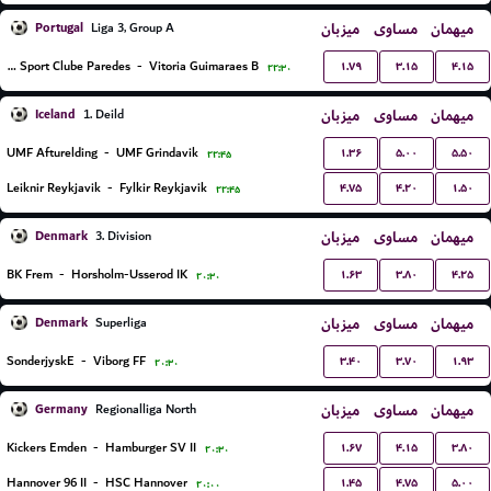
Portugal
میزبان
مساوی
میهمان
Liga 3, Group A
۱.۷۹
۳.۱۵
۴.۱۵
Uniao Sport Clube Paredes
-
Vitoria Guimaraes B
۲۲:۳۰
Iceland
میزبان
مساوی
میهمان
1. Deild
۱.۳۶
۵.۰۰
۵.۵۰
UMF Afturelding
-
UMF Grindavik
۲۲:۴۵
۴.۷۵
۴.۲۰
۱.۵۰
Leiknir Reykjavik
-
Fylkir Reykjavik
۲۲:۴۵
Denmark
میزبان
مساوی
میهمان
3. Division
۱.۶۳
۳.۸۰
۴.۲۵
BK Frem
-
Horsholm-Usserod IK
۲۰:۳۰
Denmark
میزبان
مساوی
میهمان
Superliga
۳.۴۰
۳.۷۰
۱.۹۳
SonderjyskE
-
Viborg FF
۲۰:۳۰
Germany
میزبان
مساوی
میهمان
Regionalliga North
۱.۶۷
۴.۱۵
۳.۸۰
Kickers Emden
-
Hamburger SV II
۲۰:۳۰
۱.۴۵
۴.۷۵
۵.۰۰
Hannover 96 II
-
HSC Hannover
۲۰:۰۰