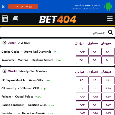
اپلیکیشن بت 404 مختص اندروید
برای دانلود کلیک کنید
(دسترسی آسان و بدون فیلترشکن به سایت)
Japan
میزبان
مساوی
میهمان
J League
۲.۳۳
۳.۲۰
۲.۹۰
Gamba Osaka
-
Urawa Red Diamonds
۱۴:۰۰
۳.۶۰
۳.۳۰
۲.۰۰
Yokohama F Marinos
-
Kashima Antlers
۱۳:۵۵
World
میزبان
مساوی
میهمان
Friendly Club Matches
۱.۹۱
۳.۸۰
۳.۲۰
FC Bayern Munich
-
Aston Villa
۱۵:۳۰
۳.۷۰
۳.۳۰
۱.۸۵
CF Intercity
-
Villarreal CF B
۱۱:۳۰
۲.۳۶
۳.۲۸
۲.۷۳
Fulham
-
Crystal Palace
۲۰:۳۰
۲.۲۲
۳.۴۰
۲.۷۳
Racing Santander
-
Sporting Gijon
۱۳:۰۰
۲.۷۷
۳.۱۵
۲.۲۷
Cordoba
-
Union Deportiva Almeria
۱۲:۰۰