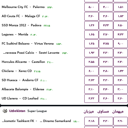
۵.۰۰
۴.۰۰
۱.۵۱
Melbourne City FC
-
Palermo
۱۴:۳۰
۳.۶۰
۳.۶۰
۱.۸۳
AD Ceuta FC
-
Malaga CF
۲۰:۳۰
۱.۳۶
۴.۳۳
۶.۵۰
SSD Monza 1912
-
Padova
۲۲:۱۵
۱.۶۵
۳.۷۰
۴.۳۳
Leganes
-
Merida
۲۰:۳۰
۱.۲۵
۴.۷۵
۹.۰۰
FC Sudtirol Bolzano
-
Virtus Verona
۱۸:۳۰
۱.۹۳
۳.۳۰
۳.۴۰
ASD Seravezza Pozzi Calcio
-
Sestri Levante
۱۹:۳۰
۲.۵۵
۳.۳۰
۲.۴۰
Hercules Alicante
-
Castellon
۲۱:۰۰
۶.۰۰
۳.۸۰
۱.۴۳
Chiclana
-
Xerez CD
۲۱:۱۵
۲.۶۳
۳.۲۰
۲.۴۰
SD Huesca
-
Andorra CF
۲۰:۰۰
۲.۱۰
۳.۴۰
۳.۰۰
Albacete Balompie
-
Eldense
۲۱:۳۰
۲.۲۲
۳.۶۰
۲.۶۰
UD Llanera
-
CD Lealtad
۲۱:۰۰
Uzbekistan
میزبان
مساوی
میهمان
Super League
۲.۱۸
۳.۲۰
۲.۹۰
Lokomotiv Tashkent FK
-
PFK Dinamo Samarkand
۱۸:۰۰