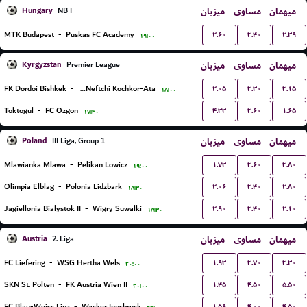
Hungary
میزبان
مساوی
میهمان
NB I
۲.۶۰
۳.۴۰
۲.۳۹
MTK Budapest
-
Puskas FC Academy
۱۹:۰۰
Kyrgyzstan
میزبان
مساوی
میهمان
Premier League
۲.۰۵
۳.۳۰
۳.۱۵
FK Dordoi Bishkek
-
FK Neftchi Kochkor-Ata
۱۸:۰۰
۴.۳۳
۳.۶۰
۱.۶۵
Toktogul
-
FC Ozgon
۱۷:۳۰
Poland
میزبان
مساوی
میهمان
III Liga, Group 1
۱.۷۳
۳.۶۰
۳.۸۰
Mlawianka Mlawa
-
Pelikan Lowicz
۱۹:۰۰
۲.۰۶
۳.۴۰
۲.۸۰
Olimpia Elblag
-
Polonia Lidzbark
۱۸:۳۰
۲.۹۰
۳.۴۰
۲.۱۰
Jagiellonia Bialystok II
-
Wigry Suwalki
۱۸:۳۰
Austria
میزبان
مساوی
میهمان
2. Liga
۱.۹۳
۳.۷۰
۳.۳۰
FC Liefering
-
WSG Hertha Wels
۲۰:۰۰
۱.۴۵
۴.۵۰
۵.۵۰
SKN St. Polten
-
FK Austria Wien II
۲۰:۰۰
۱.۵۹
۴.۰۰
۴.۵۰
FC Blau-Weiss Linz
-
Wacker Innsbruck