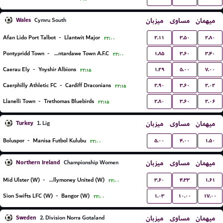
Wales
میزبان
مساوی
میهمان
Cymru South
۲.۱۱
۳.۵۰
۲.۸۰
Afan Lido Port Talbot
-
Llantwit Major
۲۲:۰۰
۱.۸۵
۳.۶۰
۳.۴۰
Pontypridd Town
-
Pontardawe Town A.F.C.
۲۲:۰۰
۱.۲۹
۵.۰۰
۷.۰۰
Caerau Ely
-
Ynyshir Albions
۲۲:۱۵
۲.۹۰
۳.۶۰
۲.۰۲
Caerphilly Athletic FC
-
Cardiff Draconians
۲۲:۱۵
۲.۸۰
۳.۶۰
۲.۰۶
Llanelli Town
-
Trethomas Bluebirds
۲۲:۱۵
Turkey
میزبان
مساوی
میهمان
1. Lig
۵.۰۰
۴.۰۰
۱.۵۰
Boluspor
-
Manisa Futbol Kulubu
۲۲:۰۰
Northern Ireland
میزبان
مساوی
میهمان
Championship Women
۳.۶۰
۴.۳۳
۱.۶۱
Mid Ulster (W)
-
Ballymoney United (W)
۲۲:۰۰
۱.۰۳
۱۰.۰۰
۱۷.۰۰
Sion Swifts LFC (W)
-
Bangor (W)
۲۲:۰۰
Sweden
میزبان
مساوی
میهمان
2. Division Norra Gotaland