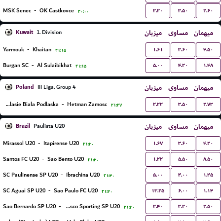
۲.۲۰
۳.۵۰
۲.۶۰
MSK Senec
-
OK Castkovce
۲۰:۰۰
Kuwait
میزبان
مساوی
میهمان
1. Division
۱.۶۱
۳.۶۰
۴.۵۰
Yarmouk
-
Khaitan
۲۱:۱۵
۵.۰۰
۴.۲۰
۱.۴۸
Burgan SC
-
Al Sulaibikhat
۲۱:۱۵
Poland
میزبان
مساوی
میهمان
III Liga, Group 4
۲.۲۲
۳.۵۰
۲.۷۳
MKS Podlasie Biala Podlaska
-
Hetman Zamosc
۲۱:۲۷
Brazil
میزبان
مساوی
میهمان
Paulista U20
۱.۶۷
۳.۶۰
۴.۲۰
Mirassol U20
-
Itapirense U20
۲۱:۳۰
۱.۲۲
۵.۵۰
۸.۵۰
Santos FC U20
-
Sao Bento U20
۲۱:۳۰
۵.۰۰
۴.۰۰
۱.۴۵
SC Paulinense SP U20
-
Ibrachina U20
۲۱:۳۰
۱۳.۲۵
۶.۰۰
۱.۱۴
SC Aguai SP U20
-
Sao Paulo FC U20
۲۱:۳۰
۲.۴۰
۳.۲۰
۲.۵۰
Sao Bernardo SP U20
-
Osasco Sporting SP U20
۲۱:۳۰