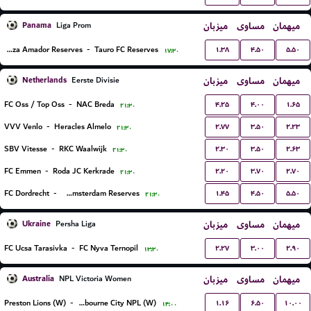
Panama
میزبان
مساوی
میهمان
Liga Prom
۱.۳۸
۴.۵۰
۵.۵۰
Plaza Amador Reserves
-
Tauro FC Reserves
۱۷:۳۰
Netherlands
میزبان
مساوی
میهمان
Eerste Divisie
۴.۲۵
۴.۰۰
۱.۶۵
FC Oss / Top Oss
-
NAC Breda
۲۱:۳۰
۲.۷۷
۳.۵۰
۲.۲۳
VVV Venlo
-
Heracles Almelo
۲۱:۳۰
۲.۳۰
۳.۵۰
۲.۶۳
SBV Vitesse
-
RKC Waalwijk
۲۱:۳۰
۲.۲۰
۳.۷۰
۲.۷۰
FC Emmen
-
Roda JC Kerkrade
۲۱:۳۰
۱.۴۵
۴.۵۰
۵.۵۰
FC Dordrecht
-
Ajax Amsterdam Reserves
۲۱:۳۰
Ukraine
میزبان
مساوی
میهمان
Persha Liga
۲.۲۷
۳.۰۰
۲.۹۰
FC Ucsa Tarasivka
-
FC Nyva Ternopil
۱۳:۳۰
Australia
میزبان
مساوی
میهمان
NPL Victoria Women
۱.۱۶
۶.۵۰
۱۰.۰۰
Preston Lions (W)
-
Melbourne City NPL (W)
۱۴:۰۰