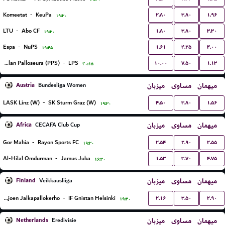
۲.۸۰
۳.۸۰
۱.۹۶
Komeetat
-
KeuPa
۱۹:۳۰
۱.۸۰
۳.۸۰
۳.۳۰
LTU
-
Abo CF
۱۹:۳۰
۱.۶۱
۴.۲۵
۴.۰۰
Espa
-
NuPS
۱۹:۴۵
۱۰.۰۰
۷.۵۰
۱.۱۳
Pakkalan Palloseura (PPS)
-
LPS
۲۰:۱۵
Austria
میزبان
مساوی
میهمان
Bundesliga Women
۴.۵۰
۳.۸۰
۱.۵۶
LASK Linz (W)
-
SK Sturm Graz (W)
۱۹:۳۰
Africa
میزبان
مساوی
میهمان
CECAFA Club Cup
۲.۵۴
۲.۹۰
۲.۵۵
Gor Mahia
-
Rayon Sports FC
۱۹:۳۰
۱.۵۳
۳.۷۰
۴.۷۵
Al-Hilal Omdurman
-
Jamus Juba
۱۶:۳۰
Finland
میزبان
مساوی
میهمان
Veikkausliiga
۲.۱۶
۳.۵۰
۲.۹۰
Seinajoen Jalkapallokerho
-
IF Gnistan Helsinki
۱۹:۳۰
Netherlands
میزبان
مساوی
میهمان
Eredivisie