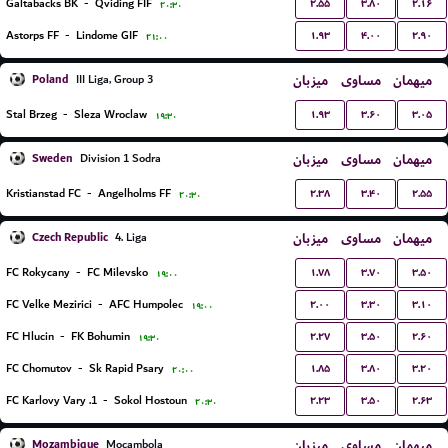
۲.۵۵
۳.۸۰
۲.۱۶
Galtabacks BK
-
Qviding FIF
۲۰:۳۰
۱.۹۳
۴.۰۰
۲.۹۰
Astorps FF
-
Lindome GIF
۲۱:۰۰
Poland
میزبان
مساوی
میهمان
III Liga, Group 3
۱.۹۳
۳.۶۰
۳.۰۵
Stal Brzeg
-
Sleza Wroclaw
۱۹:۳۰
Sweden
میزبان
مساوی
میهمان
Division 1 Sodra
۲.۳۸
۳.۴۰
۲.۵۵
Kristianstad FC
-
Angelholms FF
۲۰:۳۰
Czech Republic
میزبان
مساوی
میهمان
4. Liga
۱.۷۸
۳.۷۰
۳.۵۰
FC Rokycany
-
FC Milevsko
۱۹:۰۰
۲.۰۰
۳.۳۰
۳.۱۰
FC Velke Mezirici
-
AFC Humpolec
۱۹:۰۰
۲.۲۷
۳.۵۰
۲.۶۰
FC Hlucin
-
FK Bohumin
۱۹:۳۰
۱.۸۵
۳.۸۰
۳.۲۰
FC Chomutov
-
Sk Rapid Psary
۲۰:۰۰
۲.۲۳
۳.۵۰
۲.۶۳
1. FC Karlovy Vary
-
Sokol Hostoun
۲۰:۳۰
Mozambique
میزبان
مساوی
میهمان
Mocambola