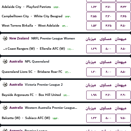
۱.۶۳
۳.۷۰
۴.۳۳
Adelaide City
-
Playford Patriots
۱۳:۳۰
۲.۵۵
۳.۲۰
۲.۴۵
Campbelltown City
-
White City Beograd
۱۳:۳۰
۱.۵۳
۴.۲۵
۴.۵۰
West Torrens Birkalla
-
West Adelaide
۱۴:۰۰
New Zealand
میزبان
مساوی
میهمان
NRFL Premier League Women
۱.۲۹
۵.۰۰
۶.۵۰
West Coast Rangers (W)
-
Ellerslie AFC (W)
۱۱:۰۰
Australia
میزبان
مساوی
میهمان
NPL Queensland
۱.۲۰
۶.۰۰
۸.۵۰
Queensland Lions SC
-
Brisbane Roar FC
۱۲:۰۰
Australia
میزبان
مساوی
میهمان
Victoria Premier League 2
۱.۹۸
۳.۶۰
۲.۹۰
Bayside Argonauts FC
-
Box Hill United
۱۳:۰۰
Australia
میزبان
مساوی
میهمان
Western Australia Premier League Women
۱.۲۲
۵.۰۰
۷.۵۰
Balcatta (W)
-
Subiaco AFC (W)
۱۵:۳۰
Armenia
Premier League