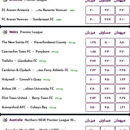
میهمان
مساوی
میزبان
۲.۰۰
۳.۳۰
۳.۲۰
FC Ararat-Armenia
-
FC Urartu Banants Yerevan
۱۸:۳۰
۳.۰۰
۳.۲۸
۲.۱۰
FC Ararat Yerevan
-
Sardarapat FC
۱۸:۳۰
Wales
میزبان
مساوی
میهمان
Premier League
۱.۲۵
۵.۰۰
۸.۵۰
The New Saints FC
-
Haverfordwest County
۲۲:۱۵
۱.۸۵
۳.۴۰
۳.۶۰
Caernarfon Town FC
-
Penybont
۲۲:۱۵
۲.۷۷
۳.۳۰
۲.۲۰
Trefelin
-
Llandudno FC
۲۲:۱۵
۲.۶۳
۳.۵۰
۲.۲۵
Cambrian & Clydach
-
Briton Ferry Athletic FC
۲۲:۱۵
۶.۰۰
۴.۵۰
۱.۳۶
Holywell
-
Connah's Quay
۲۲:۱۵
۲.۸۰
۳.۲۰
۲.۲۳
Airbus UK
-
Cardiff Metropolitan University F.C.
۲۲:۱۵
۲.۷۳
۳.۲۸
۲.۲۷
Flint Town United
-
Barry Town FC
۲۲:۱۵
۷.۵۰
۴.۵۰
۱.۳۱
Ammanford AFC
-
Colwyn Bay
۲۲:۱۵
Australia
میزبان
مساوی
میهمان
Northern NSW Premier League Women