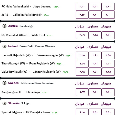
۲.۲۰
۳.۳۰
۲.۹۰
FC Haka Valkeakoski
-
Jippo Joensuu
۱۸:۳۰
۲.۱۲
۳.۳۰
۳.۰۰
JaPS
-
Mikkelin Palloilijat MP
۱۹:۰۰
Austria
میزبان
مساوی
میهمان
Bundesliga
۲.۰۹
۳.۱۵
۳.۴۰
SC Rheindorf Altach
-
WSG Tirol
۲۱:۰۰
Iceland
میزبان
مساوی
میهمان
Besta Deild Kvenna Women
۲.۲۵
۳.۶۰
۲.۵۵
Grindavik/Njardvik (W)
-
IBV Vestmannaeyjar (W)
۲۱:۳۰
۱.۷۹
۳.۸۰
۳.۳۰
Thor Akureyri (W)
-
Fram Reykjavik (W)
۲۱:۳۰
۲.۳۸
۳.۷۰
۲.۳۸
Valur Reykjavik (W)
-
Vikingur Reykjavik (W)
۲۲:۴۵
Sweden
میزبان
مساوی
میهمان
2. Division Norra Svealand
۱.۸۷
۳.۶۰
۳.۳۰
Kungsangens IF
-
IFK Lidingo
۲۰:۳۰
Slovakia
میزبان
مساوی
میهمان
3. Liga
۱.۳۸
۴.۵۰
۵.۵۰
Spartak Myjava
-
FK Dunajska Luzna
۲۰:۳۰