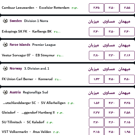
۲.۴۵
۳.۵۰
۲.۵۵
Cambuur Leeuwarden
-
Excelsior Rotterdam
۲۱:۳۰
Sweden
میزبان
مساوی
میهمان
Division 1 Norra
۲.۴۰
۳.۵۰
۲.۴۰
Enkopings SK FK
-
Karlbergs BK
۲۱:۰۰
Faroe Islands
میزبان
مساوی
میهمان
Premier League
۲.۸۰
۳.۳۰
۲.۱۶
07 Vestur Sorvagur
-
EB Streymur
۲۱:۰۰
Norway
میزبان
مساوی
میهمان
3. Division avd. 1
۱.۴۳
۴.۵۰
۴.۵۰
FK Union Carl Berner
-
Konnerud
۲۱:۰۰
Austria
میزبان
مساوی
میهمان
Regionalliga Sud
۱.۵۶
۴.۲۰
۴.۲۵
Deutschlandsberger SC
-
SV Allerheiligen
۲۰:۳۰
۲.۲۷
۳.۴۰
۲.۵۸
Gleisdorf
-
FSC Eggendorf Hartberg II
۲۰:۳۰
۲.۷۰
۳.۶۰
۲.۱۵
SU Tillmitsch
-
SC Kalsdorf
۲۰:۳۰
۳.۱۵
۳.۵۰
۱.۹۵
VST Volkermarkt
-
Atus Velden
۲۰:۳۰