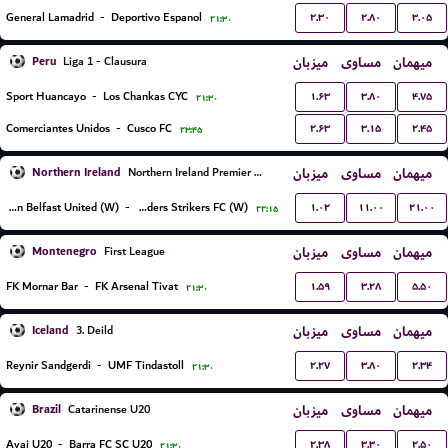
۲.۳۰
۲.۸۰
۳.۰۵
General Lamadrid
-
Deportivo Espanol
۲۱:۳۰
Peru
میزبان
مساوی
میهمان
Liga 1 - Clausura
۱.۶۳
۳.۸۰
۴.۷۵
Sport Huancayo
-
Los Chankas CYC
۲۱:۳۰
۲.۶۳
۳.۱۵
۲.۴۵
Comerciantes Unidos
-
Cusco FC
۲۳:۴۵
Northern Ireland
میزبان
مساوی
میهمان
Northern Ireland Premier League Women
۱.۰۲
۱۱.۰۰
۲۱.۰۰
Glentoran Belfast United (W)
-
Crusaders Strikers FC (W)
۲۲:۱۵
Montenegro
میزبان
مساوی
میهمان
First League
۱.۵۹
۳.۲۸
۵.۵۰
FK Mornar Bar
-
FK Arsenal Tivat
۲۱:۳۰
Iceland
میزبان
مساوی
میهمان
3. Deild
۲.۲۷
۳.۸۰
۲.۳۴
Reynir Sandgerdi
-
UMF Tindastoll
۲۱:۳۰
Brazil
میزبان
مساوی
میهمان
Catarinense U20
۲.۳۸
۳.۳۰
۲.۵۰
Avai U20
-
Barra FC SC U20
۲۱:۳۰