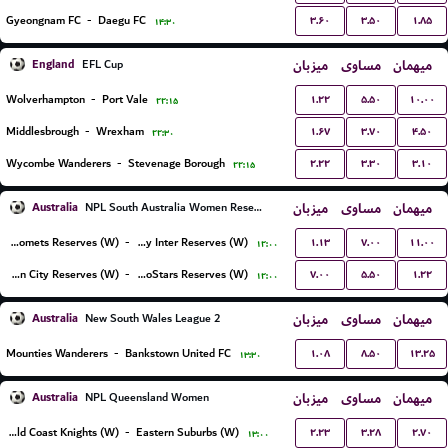
۳.۶۰
۳.۵۰
۱.۸۵
Gyeongnam FC
-
Daegu FC
۱۴:۳۰
England
میزبان
مساوی
میهمان
EFL Cup
۱.۲۲
۵.۵۰
۱۰.۰۰
Wolverhampton
-
Port Vale
۲۲:۱۵
۱.۶۷
۳.۷۰
۴.۵۰
Middlesbrough
-
Wrexham
۲۲:۳۰
۲.۲۲
۳.۳۰
۳.۱۰
Wycombe Wanderers
-
Stevenage Borough
۲۲:۱۵
Australia
میزبان
مساوی
میهمان
NPL South Australia Women Reserves
۱.۱۳
۷.۰۰
۱۱.۰۰
Adelaide Comets Reserves (W)
-
Salisbury Inter Reserves (W)
۱۲:۰۰
۷.۰۰
۵.۵۰
۱.۲۲
Campbelltown City Reserves (W)
-
MetroStars Reserves (W)
۱۲:۰۰
Australia
میزبان
مساوی
میهمان
New South Wales League 2
۱.۰۸
۸.۵۰
۱۳.۲۵
Mounties Wanderers
-
Bankstown United FC
۱۳:۳۰
Australia
میزبان
مساوی
میهمان
NPL Queensland Women
۲.۲۳
۳.۲۸
۲.۷۰
Gold Coast Knights (W)
-
Eastern Suburbs (W)
۱۳:۰۰