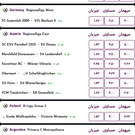
Germany
میزبان
مساوی
میهمان
Regionalliga West
۱.۶۷
۳.۸۰
۴.۰۰
FC Gutersloh 2000
-
VFL Bochum II
۲۱:۰۰
Austria
میزبان
مساوی
میهمان
Regionalliga East
۱.۴۳
۴.۵۰
۵.۰۰
SC ESV Parndorf 1919
-
SV Donau
۲۰:۳۰
۱.۶۷
۳.۷۰
۴.۰۰
Marchfeld Donauauen
-
SV Leobendorf
۲۰:۳۰
۲.۴۵
۳.۵۰
۲.۳۶
Favoritner AC
-
Wiener Viktoria
۲۰:۴۰
۱.۴۳
۴.۳۳
۵.۰۰
Oberwart
-
USV Scheiblingkirchen
۲۱:۰۰
۱.۴۳
۴.۲۰
۵.۰۰
SV Horn
-
SV Wienerberger
۲۱:۰۰
۱.۶۷
۴.۰۰
۳.۷۰
FCM Traiskirchen
-
SR Donaufeld
۲۱:۰۰
Poland
میزبان
مساوی
میهمان
III Liga, Group 2
۱.۵۳
۴.۰۰
۴.۳۳
Polonia Sroda Wielkopolska
-
Victoria Wrzesnia
۲۰:۳۰
Argentina
میزبان
مساوی
میهمان
Primera C Metropolitana