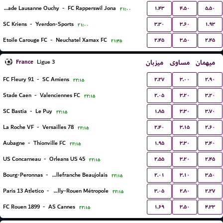
۱.۴۳
۴.۵۰
۵.۵۰
FC Stade Lausanne Ouchy
-
FC Rapperswil Jona
۲۱:۰۰
۳.۳۰
۳.۶۰
۱.۹۳
SC Kriens
-
Yverdon-Sports
۲۱:۰۰
۲.۴۵
۳.۵۰
۲.۴۵
Etoile Carouge FC
-
Neuchatel Xamax FC
۲۱:۴۵
France
میزبان
مساوی
میهمان
Ligue 3
۲.۲۷
۳.۰۰
۲.۹۰
FC Fleury 91
-
SC Amiens
۲۲:۱۵
۲.۰۵
۳.۲۰
۳.۲۰
Stade Caen
-
Valenciennes FC
۲۲:۱۵
۱.۸۵
۳.۳۰
۳.۷۰
SC Bastia
-
Le Puy
۲۲:۱۵
۲.۴۰
۳.۱۵
۲.۶۰
La Roche VF
-
Versailles 78
۲۲:۱۵
۱.۹۵
۳.۳۰
۳.۴۰
Aubagne
-
Thionville FC
۲۲:۱۵
۲.۵۵
۳.۲۰
۲.۴۵
US Concarneau
-
Orleans US 45
۲۲:۱۵
۲.۰۱
۳.۱۰
۳.۵۰
Bourg-Peronnas
-
FC Villefranche Beaujolais
۲۲:۱۵
۳.۰۵
۲.۸۰
۲.۲۷
Paris 13 Atletico
-
US Quevilly-Rouen Métropole
۲۲:۱۵
۱.۶۹
۳.۵۰
۴.۳۳
FC Rouen 1899
-
AS Cannes
۲۲:۱۵