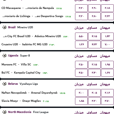
۳.۲۰
۲.۹۰
۲.۱۸
CD Maxaquene
-
Clube Ferroviario de Nampula
۱۶:۱۵
۳.۲۰
۲.۸۰
۲.۲۲
Ferroviario de Lichinga
-
Uniao Desportiva Songo
۱۶:۱۵
Brazil
میزبان
مساوی
میهمان
Mineiro U20
۵.۵۰
۴.۱۵
۱.۴۳
Boston City FC Brasil U20
-
Atletico Mineiro U20
۱۶:۳۰
۱.۳۶
۴.۳۳
۷.۰۰
Cruzeiro U20
-
Itabirito FC MG U20
۲۱:۳۰
Uganda
میزبان
مساوی
میهمان
Super 8
۳.۵۰
۳.۱۵
۱.۹۵
Maroons FC
-
Villa SC
۱۶:۳۰
۴.۵۰
۳.۴۰
۱.۶۷
Bul FC
-
Kampala Capital City
۱۹:۳۰
Belarus
میزبان
مساوی
میهمان
Vysshaya Liga
۳.۰۰
۳.۰۵
۲.۱۶
Naftan Novopolotsk
-
Arsenal Dzyarzhynsk
۱۸:۱۵
۱.۸۵
۳.۲۰
۳.۷۰
Slavia Mozyr
-
Dnepr Mogilev
۲۰:۱۵
North Macedonia
میزبان
مساوی
میهمان
First League