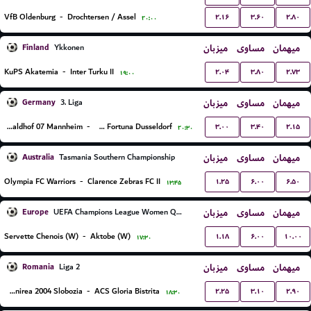
۲.۱۶
۳.۶۰
۲.۸۰
VfB Oldenburg
-
Drochtersen / Assel
۲۰:۰۰
Finland
میزبان
مساوی
میهمان
Ykkonen
۲.۰۴
۳.۸۰
۲.۷۳
KuPS Akatemia
-
Inter Turku II
۱۹:۰۰
Germany
میزبان
مساوی
میهمان
3. Liga
۳.۰۰
۳.۴۰
۲.۱۵
SV Waldhof 07 Mannheim
-
TSV Fortuna Dusseldorf
۲۰:۳۰
Australia
میزبان
مساوی
میهمان
Tasmania Southern Championship
۱.۲۵
۶.۰۰
۶.۵۰
Olympia FC Warriors
-
Clarence Zebras FC II
۱۳:۴۵
Europe
میزبان
مساوی
میهمان
UEFA Champions League Women Qualification
۱.۱۸
۶.۰۰
۱۰.۰۰
Servette Chenois (W)
-
Aktobe (W)
۱۷:۳۰
Romania
میزبان
مساوی
میهمان
Liga 2
۲.۲۵
۳.۱۰
۲.۹۰
FC Unirea 2004 Slobozia
-
ACS Gloria Bistrita
۱۸:۳۰