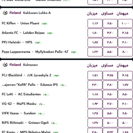
۲۲:۰۰
Finland
میزبان
مساوی
میهمان
Kakkonen Lohko A
۱.۱۶
۶.۵۰
۱۰.۰۰
FC Kiffen
-
Union Plaani
۱۹:۳۰
۱.۸۰
۴.۲۰
۳.۱۵
Atlantis FC
-
Lahden Reipas
۱۹:۳۰
۱.۸۷
۳.۸۰
۳.۱۰
PPJ Helsinki
-
HPS
۱۹:۳۰
۱.۲۲
۵.۵۰
۸.۰۰
Pepo Lappeenranta
-
Myllykosken Pallo -47
۱۹:۳۰
Finland
میزبان
مساوی
میهمان
Kolmonen
۱.۵۱
۴.۷۵
۴.۱۵
FCJ Blackbird
-
JJK Jyvaskyla 2
۱۹:۳۰
۳.۳۰
۳.۸۰
۱.۷۷
Kotajarven "KoPA" Pallo
-
Edustus IPS
۱۹:۰۰
۱.۱۸
۶.۵۰
۸.۵۰
FC LeKi
-
AC Estudiantes
۱۹:۰۰
۱.۹۳
۳.۷۰
۳.۱۰
VG-62
-
MaPS Masku
۱۹:۰۰
۱.۲۵
۵.۵۰
۶.۵۰
VIFK Vaasa
-
Sundom
۱۹:۰۰
۱.۳۷
۵.۰۰
۵.۰۰
RiPS Riihimaki
-
Gnistan Ogeli
۱۹:۰۰
۳.۵۰
۴.۳۳
۱.۶۵
FC Kontu
-
MPS/Atletico Malmi
۱۹:۳۰