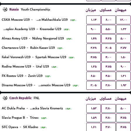
Russia
میزبان
مساوی
میهمان
Youth Championship
۱.۱۴
۶.۰۰
۱۲.۰۰
CSKA Moscow U19
-
Dinamo Makhachkala U19
۱۷:۳۰
۹.۰۰
۵.۵۰
۱.۲۲
Konoplev Academy U19
-
Krasnodar U19
۱۴:۳۰
۱.۴۸
۴.۲۵
۵.۰۰
Almaz Antey U19
-
Nizhny Novgorod U19
۱۳:۳۰
۲.۳۸
۳.۰۵
۲.۷۷
Chertanovo U19
-
Rubin Kazan U19
۱۷:۳۰
۴.۷۵
۴.۰۰
۱.۵۰
Fakel Voronezh U19
-
Spartak Moscow U19
۱۷:۳۰
۱.۲۵
۴.۷۵
۹.۰۰
Rodina Moscow U19
-
Ural U19
۱۸:۳۰
۶.۵۰
۴.۵۰
۱.۳۱
FK Rostov U19
-
Zenit U19
۱۷:۳۰
۳.۰۵
۳.۸۰
۱.۹۳
Dinamo Moscow U19
-
Lokomotiv Moscow U19
۱۹:۳۰
Czech Republic
میزبان
مساوی
میهمان
FNL
۱.۵۳
۳.۸۰
۵.۰۰
AC Dukla Praha
-
SK Hanacka Slavia Kromeriz
۱۹:۳۰
۱.۵۹
۳.۸۰
۴.۷۵
Slavia Prague B
-
Trinec
۱۸:۳۰
۱.۶۱
۳.۷۰
۴.۷۵
SFC Opava
-
SK Kladno
۱۹:۳۰