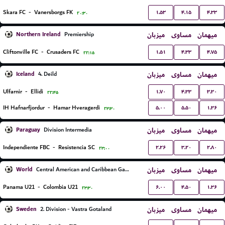
۱.۵۳
۴.۱۵
۴.۳۳
Skara FC
-
Vanersborgs FK
۲۰:۳۰
Northern Ireland
میزبان
مساوی
میهمان
Premiership
۱.۵۱
۴.۳۳
۴.۷۵
Cliftonville FC
-
Crusaders FC
۲۲:۱۵
Iceland
میزبان
مساوی
میهمان
4. Deild
۱.۷۰
۴.۳۳
۳.۳۰
Ulfarnir
-
Ellidi
۲۲:۴۵
۵.۰۰
۵.۵۰
۱.۳۶
IH Hafnarfjordur
-
Hamar Hveragerdi
۲۳:۳۰
Paraguay
میزبان
مساوی
میهمان
Division Intermedia
۲.۲۶
۳.۲۰
۲.۸۰
Independiente FBC
-
Resistencia SC
۲۳:۰۰
World
میزبان
مساوی
میهمان
Central American and Caribbean Games
۶.۰۰
۴.۵۰
۱.۳۶
Panama U21
-
Colombia U21
۲۳:۳۰
Sweden
میزبان
مساوی
میهمان
2. Division - Vastra Gotaland