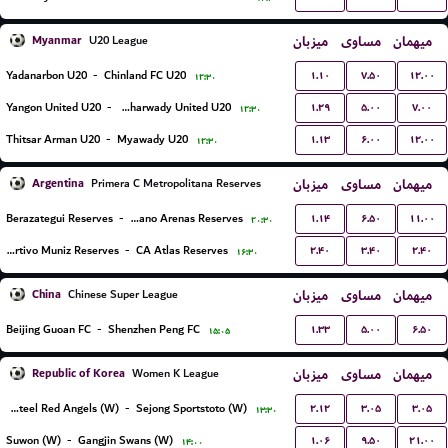
Myanmar
میزبان
مساوی
میهمان
U20 League
۱.۱۰
۷.۵۰
۱۲.۰۰
Yadanarbon U20
-
Chinland FC U20
۱۲:۳۰
۱.۲۹
۵.۰۰
۷.۰۰
Yangon United U20
-
Hantharwady United U20
۱۲:۳۰
۱.۱۳
۶.۰۰
۱۲.۰۰
Thitsar Arman U20
-
Myawady U20
۱۲:۳۰
Argentina
میزبان
مساوی
میهمان
Primera C Metropolitana Reserves
۱.۱۴
۶.۵۰
۱۱.۰۰
Berazategui Reserves
-
Victoriano Arenas Reserves
۲۰:۳۰
۲.۴۰
۳.۴۰
۲.۴۰
Deportivo Muniz Reserves
-
CA Atlas Reserves
۱۶:۳۰
China
میزبان
مساوی
میهمان
Chinese Super League
۱.۳۳
۵.۰۰
۶.۵۰
Beijing Guoan FC
-
Shenzhen Peng FC
۱۵:۰۵
Republic of Korea
میزبان
مساوی
میهمان
Women K League
۲.۱۲
۳.۰۵
۳.۰۵
Incheon Hyundai Steel Red Angels (W)
-
Sejong Sportstoto (W)
۱۳:۳۰
۱.۰۶
۹.۵۰
۲۱.۰۰
Suwon (W)
-
Gangjin Swans (W)
۱۴:۰۰