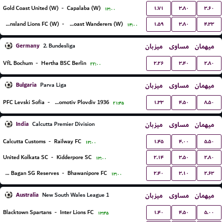
۱.۷۱
۳.۸۰
۳.۶۰
Gold Coast United (W)
-
Capalaba (W)
۱۳:۰۰
۱.۵۹
۳.۸۰
۴.۳۳
Queensland Lions FC (W)
-
Sunshine Coast Wanderers (W)
۱۴:۰۰
Germany
میزبان
مساوی
میهمان
2. Bundesliga
۲.۲۶
۳.۴۰
۲.۸۰
VfL Bochum
-
Hertha BSC Berlin
۲۲:۰۰
Bulgaria
میزبان
مساوی
میهمان
Parva Liga
۱.۳۳
۴.۵۰
۸.۵۰
PFC Levski Sofia
-
PFC Lokomotiv Plovdiv 1936
۲۱:۴۵
India
میزبان
مساوی
میهمان
Calcutta Premier Division
۱.۴۵
۴.۰۰
۵.۵۰
Calcutta Customs
-
Railway FC
۱۳:۰۰
۲.۱۴
۳.۵۰
۲.۸۰
United Kolkata SC
-
Kidderpore SC
۱۳:۰۰
۲.۴۰
۳.۱۰
۲.۶۳
Mohun Bagan SG Reserves
-
Bhawanipore FC
۱۳:۰۰
Australia
میزبان
مساوی
میهمان
New South Wales League 1
۱.۴۰
۴.۵۰
۵.۰۰
Blacktown Spartans
-
Inter Lions FC
۱۳:۴۵