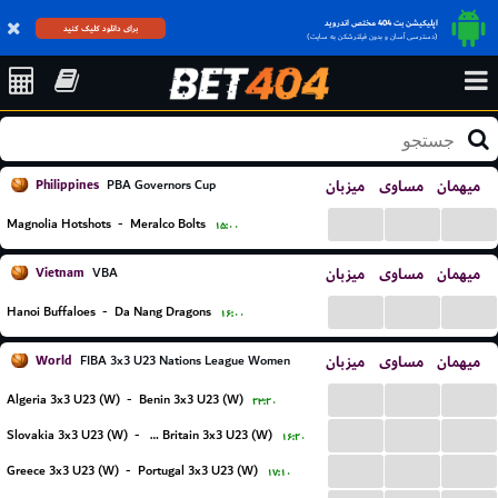
اپلیکیشن بت 404 مختص اندروید
برای دانلود کلیک کنید
(دسترسی آسان و بدون فیلترشکن به سایت)
Philippines
میزبان
مساوی
میهمان
PBA Governors Cup
...
...
...
Magnolia Hotshots
-
Meralco Bolts
۱۵:۰۰
Vietnam
میزبان
مساوی
میهمان
VBA
...
...
...
Hanoi Buffaloes
-
Da Nang Dragons
۱۶:۰۰
World
میزبان
مساوی
میهمان
FIBA 3x3 U23 Nations League Women
...
...
...
Algeria 3x3 U23 (W)
-
Benin 3x3 U23 (W)
۲۳:۲۰
...
...
...
Slovakia 3x3 U23 (W)
-
Great Britain 3x3 U23 (W)
۱۶:۲۰
...
...
...
Greece 3x3 U23 (W)
-
Portugal 3x3 U23 (W)
۱۷:۱۰