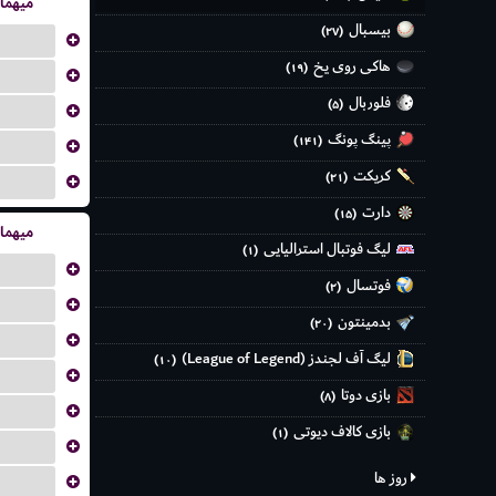
میهما
بیسبال
(۲۷)
...
هاکی روی یخ
(۱۹)
...
فلوربال
(۵)
...
پینگ پونگ
(۱۴۱)
...
کریکت
(۲۱)
...
دارت
(۱۵)
میهما
لیگ فوتبال استرالیایی
(۱)
...
فوتسال
(۲)
...
بدمینتون
(۲۰)
...
لیگ آف لجندز (League of Legend)
(۱۰)
...
بازی دوتا
(۸)
...
بازی کالاف دیوتی
(۱)
...
روز ها
...