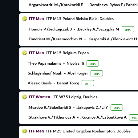
Argyrokastriti M./Korokozidi E.
-
Dorofeeva-Rybas F./Panshin
ITF Men
ITF M15 Poland Bielsko Biala, Doubles
Homola P./Jedrzejczak J.
-
Beckley A./Szczypka M.
۱۴:۳۰
Fondriest M./Keremedchiev N.
-
Kasperski A./Plenkiewicz H.
ITF Men
ITF M15 Belgium Eupen
Theo Papamalamis
-
Nicolas Ifi
۱۴:۳۰
Schlagenhauf Noah
-
Abel Forger
۱۴:۳۰
Alessio Basile
-
Benoit Torcq
۱۷:۰۰
ITF Women
ITF W75 Leipzig, Doubles
Mcadoo R./Sakellaridi S.
-
Jakupovic D./Li Y.
۱۴:۳۰
Strakhova V./Tikhonova A.
-
Kucmov A./Laboutkova A.
۱۷:۰
ITF Men
ITF M25 United Kingdom Roehampton, Doubles