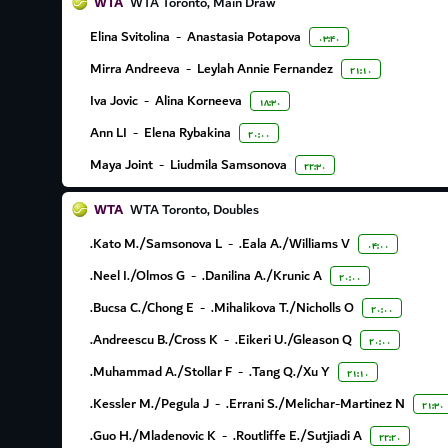
WTA
WTA Toronto, Main Draw
Elina Svitolina
-
Anastasia Potapova
۰۳:۴۰
Mirra Andreeva
-
Leylah Annie Fernandez
۲۱:۱۰
Iva Jovic
-
Alina Korneeva
۱۸:۳۰
Ann LI
-
Elena Rybakina
۲۰:۰۰
Maya Joint
-
Liudmila Samsonova
۲۲:۳۰
WTA
WTA Toronto, Doubles
Kato M./Samsonova L.
-
Eala A./Williams V.
۰۴:۰۰
Neel I./Olmos G.
-
Danilina A./Krunic A.
۲۰:۰۰
Bucsa C./Chong E.
-
Mihalikova T./Nicholls O.
۲۰:۰۰
Andreescu B./Cross K.
-
Eikeri U./Gleason Q.
۲۰:۰۰
Muhammad A./Stollar F.
-
Tang Q./Xu Y.
۲۱:۱۰
Kessler M./Pegula J.
-
Errani S./Melichar-Martinez N.
۲۱:۳۰
Guo H./Mladenovic K.
-
Routliffe E./Sutjiadi A.
۲۲:۲۰