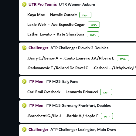
UTR Pro Tennis
UTR Women Auburn
Kaya Moe
-
Natalie Outcalt
۱۷:۳۰
Lexie Weir
-
Ava Esposito Cogan
۱۷:۳۰
Esther Lovato
-
Kate Sharabura
۱۸:۴۰
Challenger
ATP Challenger Plovdiv 2 Doubles
Barry C./Genov A.
-
Couto Loureiro J.V./Ribeiro E.
۱۷:۵۰
Radovanovic T./Rolland De Ravel C.
-
Carboni L./Uzhylovskyi 
ITF Men
ITF M25 Italy Fano
Carl Emil Overbeck
-
Leonardo Primucci
۱۸:۰۰
ITF Men
ITF M15 Germany Frankfurt, Doubles
Branchetti G./Ilic J.
-
Barbic A./Hopfe F.
۱۹:۰۰
Challenger
ATP Challenger Lexington, Main Draw