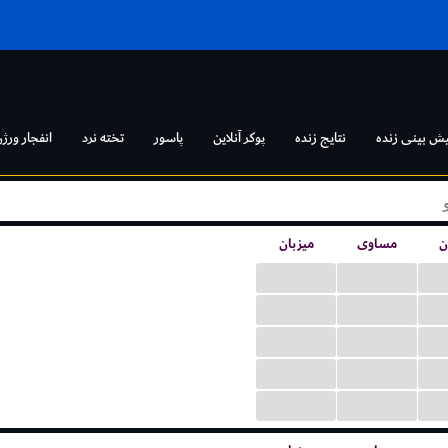
یش بینی زنده
نتایج زنده
پوکر آنلاین
پاسور
تخته نرد
انفجار ورژن
ن
مساوی
میزبان
...
...
...
...
...
...
...
...
...
...