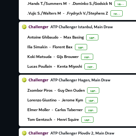
Hands T./Summers M.
-
Dominko S./Godsick N.
۱۵:۰۰
Vujic S./Walters M.
-
Frydrych V./Stephens Z.
۱۷:۰۰
Challenger
ATP Challenger Istanbul, Main Draw
Antoine Ghibaudo
-
Max Basing
۱۵:۳۰
Ilia Simakin
-
Florent Bax
۱۵:۳۰
Koki Matsuda
-
Gijs Brouwer
۱۷:۳۰
Lucas Poullain
-
Kenta Miyoshi
۱۷:۳۰
Challenger
ATP Challenger Hagen, Main Draw
Zsombor Piros
-
Guy Den Ouden
۱۵:۳۰
Lorenzo Giustino
-
Jerome Kym
۱۵:۳۰
Elmer Moller
-
Carlos Taberner
۱۷:۳۰
Tom Gentzsch
-
Henri Squire
۱۸:۳۰
Challenger
ATP Challenger Plovdiv 2, Main Draw