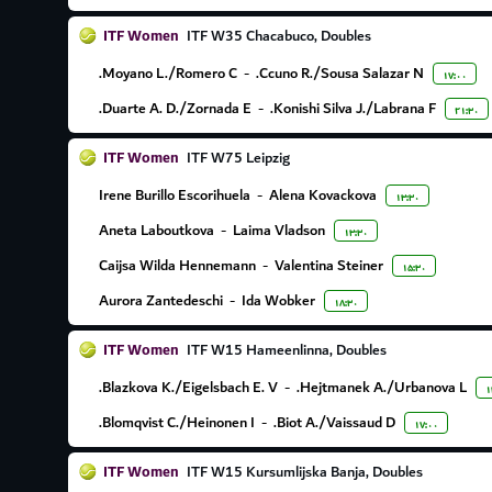
ITF Women
ITF W35 Chacabuco, Doubles
Moyano L./Romero C.
-
Ccuno R./Sousa Salazar N.
۱۷:۰۰
Duarte A. D./Zornada E.
-
Konishi Silva J./Labrana F.
۲۱:۳۰
ITF Women
ITF W75 Leipzig
Irene Burillo Escorihuela
-
Alena Kovackova
۱۳:۳۰
Aneta Laboutkova
-
Laima Vladson
۱۳:۳۰
Caijsa Wilda Hennemann
-
Valentina Steiner
۱۵:۳۰
Aurora Zantedeschi
-
Ida Wobker
۱۸:۳۰
ITF Women
ITF W15 Hameenlinna, Doubles
Blazkova K./Eigelsbach E. V.
-
Hejtmanek A./Urbanova L.
۱
Blomqvist C./Heinonen I.
-
Biot A./Vaissaud D.
۱۷:۰۰
ITF Women
ITF W15 Kursumlijska Banja, Doubles