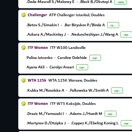
Dada-Mascoll S./Maloney E.
-
Black B./Okutoyi A.
۱۸:۴۵
Challenger
ATP Challenger Istanbul, Doubles
Betov S./Simakin I.
-
Bar Biryukov P./Binda A.
۱۷:۰۰
Azkara A./Mackinlay J.
-
Nedunchezhiyan J./Wang A.
۱۹:۳۰
ITF Women
ITF W100 Landisville
Polina Iatcenko
-
Caroline Dolehide
۱۷:۳۰
Ayana Akli
-
Carolyn Ansari
۱۷:۳۰
WTA 125k
WTA 125K Warsaw, Doubles
Kubka M./Rosolska A.
-
Falkowska W./Smith A.
۱۷:۳۰
ITF Women
ITF W75 Koksijde, Doubles
Drazic M./Yamazaki I.
-
Adams J./Hoedt M.
۱۷:۳۰
Martynov D./Otzipka J.
-
Coppez K./Ebeling Koning L.
۱۹:۳۰