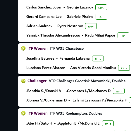
Carlos Sanchez Jover
-
George Lazarov
۱۵:۳۰
Gerard Campana Lee
-
Gabriele Piraino
۱۵:۳۰
Adrian Andreev
-
Pyotr Nesterov
۱۶:۴۰
Yannick Theodor Alexandrescou
-
Radu Mihai Papoe
۱۶:۴۰
ITF Women
ITF W35 Chacabuco
Josefina Estevez
-
Fernanda Labrana
۱۶:۰۰
Lucciana Perez Alarcon
-
Ana Victoria Gobbi Monllau
۱۶:۰۰
Challenger
ATP Challenger Grodzisk Mazowiecki, Doubles
Banthia S./Donski A.
-
Cervantes I./Molchanov D.
۱۶:۰۰
Cornea V./Cukierman D.
-
Lalami Laaroussi Y./Pieczonka F.
ITF Women
ITF W35 Roehampton, Doubles
Abe H./Sato H.
-
Appleton E./McDonald E.
۱۷:۰۵