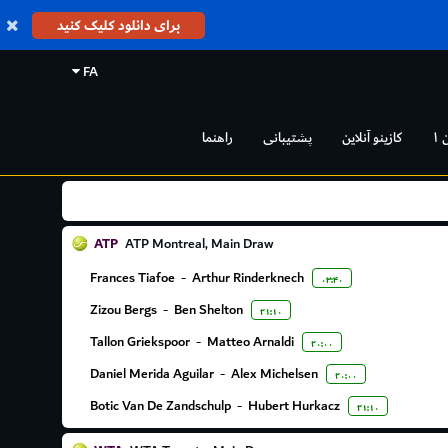
برای دانلود کلیک کنید
FA
 ۱
کازینو آنلاین
پشتیبانی
راهنما
ATP
ATP Montreal, Main Draw
Frances Tiafoe
-
Arthur Rinderknech
۰۳:۴۰
Zizou Bergs
-
Ben Shelton
۲۱:۱۰
Tallon Griekspoor
-
Matteo Arnaldi
۲۰:۰۰
Daniel Merida Aguilar
-
Alex Michelsen
۲۰:۰۰
Botic Van De Zandschulp
-
Hubert Hurkacz
۲۱:۱۰