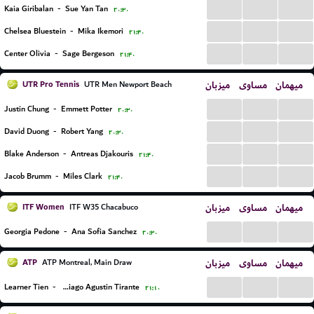
...
...
...
Kaia Giribalan
-
Sue Yan Tan
۲۰:۳۰
...
...
...
Chelsea Bluestein
-
Mika Ikemori
۲۱:۴۰
...
...
...
Center Olivia
-
Sage Bergeson
۲۱:۴۰
UTR Pro Tennis
میزبان
مساوی
میهمان
UTR Men Newport Beach
...
...
...
Justin Chung
-
Emmett Potter
۲۰:۳۰
...
...
...
David Duong
-
Robert Yang
۲۰:۳۰
...
...
...
Blake Anderson
-
Antreas Djakouris
۲۱:۴۰
...
...
...
Jacob Brumm
-
Miles Clark
۲۱:۴۰
ITF Women
میزبان
مساوی
میهمان
ITF W35 Chacabuco
...
...
...
Georgia Pedone
-
Ana Sofia Sanchez
۲۰:۳۰
ATP
میزبان
مساوی
میهمان
ATP Montreal, Main Draw
...
...
...
Learner Tien
-
Thiago Agustin Tirante
۲۱:۱۰