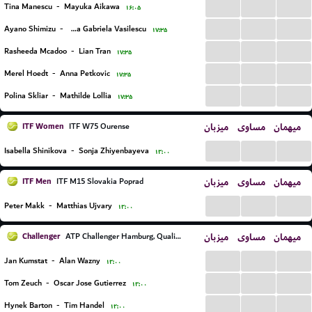
...
...
...
Tina Manescu
-
Mayuka Aikawa
۱۶:۰۵
...
...
...
Ayano Shimizu
-
Arina Gabriela Vasilescu
۱۷:۳۵
...
...
...
Rasheeda Mcadoo
-
Lian Tran
۱۷:۳۵
...
...
...
Merel Hoedt
-
Anna Petkovic
۱۷:۳۵
...
...
...
Polina Skliar
-
Mathilde Lollia
۱۷:۳۵
ITF Women
میزبان
مساوی
میهمان
ITF W75 Ourense
...
...
...
Isabella Shinikova
-
Sonja Zhiyenbayeva
۱۲:۰۰
ITF Men
میزبان
مساوی
میهمان
ITF M15 Slovakia Poprad
...
...
...
Peter Makk
-
Matthias Ujvary
۱۲:۰۰
Challenger
میزبان
مساوی
میهمان
ATP Challenger Hamburg, Qualifications
...
...
...
Jan Kumstat
-
Alan Wazny
۱۲:۰۰
...
...
...
Tom Zeuch
-
Oscar Jose Gutierrez
۱۲:۰۰
...
...
...
Hynek Barton
-
Tim Handel
۱۲:۰۰