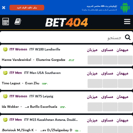
اپلیکیشن بت 404 مختص اندروید
برای دانلود کلیک کنید
(دسترسی آسان و بدون فیلترشکن به سایت)
ITF Women
میزبان
مساوی
میهمان
ITF W100 Landisville
...
...
...
Hanne Vandewinkel
-
Ekaterine Gorgodze
۰۴:۱۲
ITF Men
میزبان
مساوی
میهمان
ITF Men USA Southaven
...
...
...
Timo Legout
-
Evan Zhu
۱۷:۳۰
ITF Women
میزبان
مساوی
میهمان
ITF W75 Leipzig
...
...
...
Ida Wobker
-
Irene Burillo Escorihuela
۱۴:۳۰
ITF Men
میزبان
مساوی
میهمان
ITF M15 Kazakhstan Astana, Doubles
...
...
...
Borisiouk M./Singh K.
-
Rakhmatullayev D./Zhalgasbay D.
۱۵:۰۰