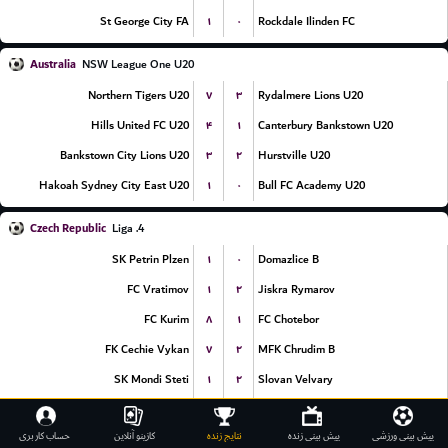
۱
۰
St George City FA
Rockdale Ilinden FC
Australia
NSW League One U20
۷
۳
Northern Tigers U20
Rydalmere Lions U20
۴
۱
Hills United FC U20
Canterbury Bankstown U20
۳
۲
Bankstown City Lions U20
Hurstville U20
۱
۰
Hakoah Sydney City East U20
Bull FC Academy U20
Czech Republic
4. Liga
۱
۰
SK Petrin Plzen
Domazlice B
۱
۲
FC Vratimov
Jiskra Rymarov
۸
۱
FC Kurim
FC Chotebor
۷
۲
FK Cechie Vykan
MFK Chrudim B
۱
۲
SK Mondi Steti
Slovan Velvary
۱
۲
FC Sparta Brno
FK Trebic
پیش بینی ورزشی
پیش بینی زنده
نتایج زنده
کازینو آنلاین
حساب کاربری
۶
۰
FK Banik Sokolov
FK Usti nad Labem B