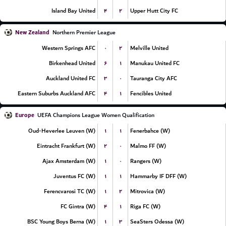
۴
۲
Island Bay United
Upper Hutt City FC
New Zealand
Northern Premier League
۰
۲
Western Springs AFC
Melville United
۶
۱
Birkenhead United
Manukau United FC
۳
۰
Auckland United FC
Tauranga City AFC
۴
۱
Eastern Suburbs Auckland AFC
Fencibles United
Europe
UEFA Champions League Women Qualification
۱
۱
Oud-Heverlee Leuven (W)
Fenerbahce (W)
۲
۰
Eintracht Frankfurt (W)
Malmo FF (W)
۱
۰
Ajax Amsterdam (W)
Rangers (W)
۱
۱
Juventus FC (W)
Hammarby IF DFF (W)
۱
۲
Ferencvarosi TC (W)
Mitrovica (W)
۴
۱
FC Gintra (W)
Riga FC (W)
۱
۳
BSC Young Boys Berna (W)
SeaSters Odessa (W)