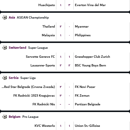
۱
۳
Huachipato
Everton Vina del Mar
Asia
ASEAN Championship
۲
۰
Thailand
Myanmar
۱
۰
Malaysia
Philippines
Switzerland
Super League
۱
۱
Servette Geneve FC
Grasshopper Club Zurich
۲
۲
Lausanne-Sports
BSC Young Boys Bern
Serbia
Super Liga
۲
۰
FK Red Star Belgrade (Crvena Zvezda)
FK Novi Pazar
۳
۰
FK Radnicki 1923 Kragujevac
FK Zemun
-
-
FK Radnicki Nis
Partizan Belgrade
Belgium
Pro League
۱
۱
KVC Westerlo
Union St.-Gilloise