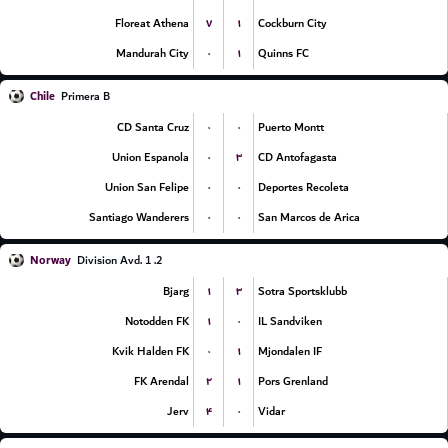
۷
۱
Floreat Athena
Cockburn City
۰
۱
Mandurah City
Quinns FC
Chile
Primera B
۰
۰
CD Santa Cruz
Puerto Montt
۰
۳
Union Espanola
CD Antofagasta
۰
۰
Union San Felipe
Deportes Recoleta
۰
۰
Santiago Wanderers
San Marcos de Arica
Norway
2. Division Avd. 1
۱
۳
Bjarg
Sotra Sportsklubb
۱
۰
Notodden FK
IL Sandviken
۰
۱
Kvik Halden FK
Mjondalen IF
۲
۱
FK Arendal
Pors Grenland
۴
۰
Jerv
Vidar