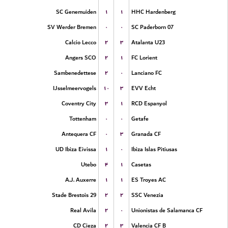
۱
۱
SC Genemuiden
HHC Hardenberg
۰
۰
SV Werder Bremen
SC Paderborn 07
۲
۳
Calcio Lecco
Atalanta U23
۲
۱
Angers SCO
FC Lorient
۲
۰
Sambenedettese
Lanciano FC
۱۰
۳
IJsselmeervogels
EVV Echt
۳
۱
Coventry City
RCD Espanyol
۰
۰
Tottenham
Getafe
۰
۳
Antequera CF
Granada CF
۱
۰
UD Ibiza Eivissa
Ibiza Islas Pitiusas
۴
۱
Utebo
Casetas
۱
۱
A.J. Auxerre
ES Troyes AC
۲
۲
Stade Brestois 29
SSC Venezia
۲
۰
Real Avila
Unionistas de Salamanca CF
۲
۳
CD Cieza
Valencia CF B