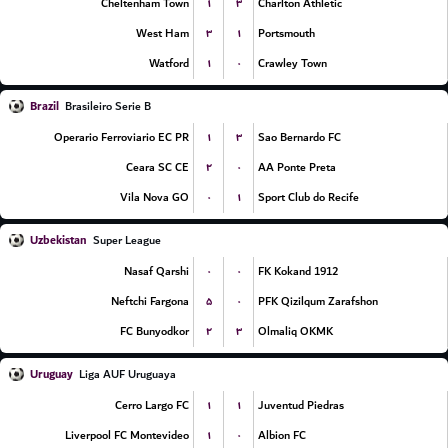
۱
۳
Cheltenham Town
Charlton Athletic
۳
۱
West Ham
Portsmouth
۱
۰
Watford
Crawley Town
Brazil
Brasileiro Serie B
۱
۳
Operario Ferroviario EC PR
Sao Bernardo FC
۲
۰
Ceara SC CE
AA Ponte Preta
۰
۱
Vila Nova GO
Sport Club do Recife
Uzbekistan
Super League
۰
۰
Nasaf Qarshi
FK Kokand 1912
۵
۰
Neftchi Fargona
PFK Qizilqum Zarafshon
۲
۳
FC Bunyodkor
Olmaliq OKMK
Uruguay
Liga AUF Uruguaya
۱
۱
Cerro Largo FC
Juventud Piedras
۱
۰
Liverpool FC Montevideo
Albion FC