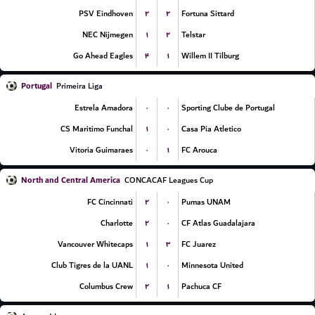
۲
۲
PSV Eindhoven
Fortuna Sittard
۱
۲
NEC Nijmegen
Telstar
۴
۱
Go Ahead Eagles
Willem II Tilburg
Portugal
Primeira Liga
۰
۰
Estrela Amadora
Sporting Clube de Portugal
۱
۰
CS Maritimo Funchal
Casa Pia Atletico
۰
۱
Vitoria Guimaraes
FC Arouca
North and Central America
CONCACAF Leagues Cup
۲
۰
FC Cincinnati
Pumas UNAM
۲
۰
Charlotte
CF Atlas Guadalajara
۱
۳
Vancouver Whitecaps
FC Juarez
۱
۰
Club Tigres de la UANL
Minnesota United
۲
۱
Columbus Crew
Pachuca CF