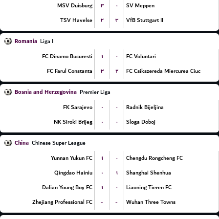
۳
۰
MSV Duisburg
SV Meppen
۲
۳
TSV Havelse
VfB Stuttgart II
Romania
Liga I
۱
۰
FC Dinamo Bucuresti
FC Voluntari
۳
۲
FC Farul Constanta
FC Csikszereda Miercurea Ciuc
Bosnia and Herzegovina
Premier Liga
۰
۰
FK Sarajevo
Radnik Bijeljina
۰
۰
NK Siroki Brijeg
Sloga Doboj
China
Chinese Super League
۱
۰
Yunnan Yukun FC
Chengdu Rongcheng FC
۰
۱
Qingdao Hainiu
Shanghai Shenhua
۱
۰
Dalian Young Boy FC
Liaoning Tieren FC
-
-
Zhejiang Professional FC
Wuhan Three Towns