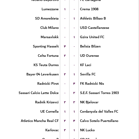
۱
۰
Lumezzane
Crema 1908
۰
۱
SD Amorebieta
Athletic Bilbao B
۰
۰
Club Milano
USD Castellanzese
۰
۱
Marsaxlokk
Gzira United FC
۴
۰
Sporting Hasselt
Belisia Bilzen
۲
۰
Celta Fortuna
UD Ourense
۰
۰
KS Teuta Durres
KF Laci
۲
۱
Bayer 04 Leverkusen
Sevilla FC
۰
۴
Radnicki Pirot
FK Radnicki Nis
۰
۲
Sassari Calcio Latte Dolce
S.E.F. Sassari Torres 1903
۲
۲
Radnik Krizevci
NK Bjelovar
۱
۱
UE Cornella
Cerdanyola del Valles FC
۲
۴
Atletico Mancha Real CF
Calvo Sotelo Puertollano
۲
۱
Karlovac
NK Lucko