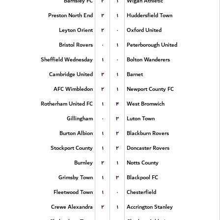
۲
۱
Barnsley FC
Wigan Athletic
۲
۱
Preston North End
Huddersfield Town
۲
۰
Leyton Orient
Oxford United
۰
۱
Bristol Rovers
Peterborough United
۱
۰
Sheffield Wednesday
Bolton Wanderers
۲
۱
Cambridge United
Barnet
۲
۱
AFC Wimbledon
Newport County FC
۱
۴
Rotherham United FC
West Bromwich
۰
۳
Gillingham
Luton Town
۱
۲
Burton Albion
Blackburn Rovers
۱
۲
Stockport County
Doncaster Rovers
۲
۱
Burnley
Notts County
۱
۳
Grimsby Town
Blackpool FC
۱
۰
Fleetwood Town
Chesterfield
۲
۱
Crewe Alexandra
Accrington Stanley