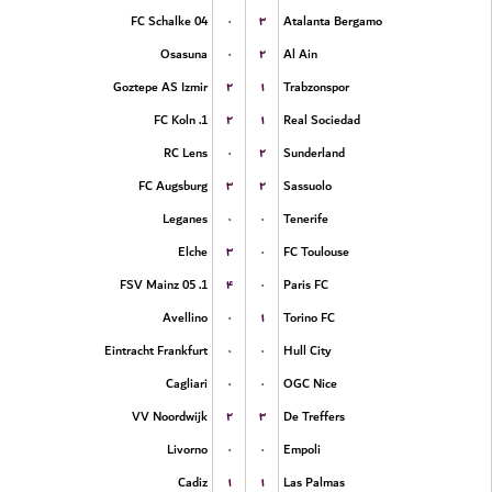
۰
۳
FC Schalke 04
Atalanta Bergamo
۰
۲
Osasuna
Al Ain
۲
۱
Goztepe AS Izmir
Trabzonspor
۲
۱
1. FC Koln
Real Sociedad
۰
۲
RC Lens
Sunderland
۳
۲
FC Augsburg
Sassuolo
۰
۰
Leganes
Tenerife
۳
۰
Elche
FC Toulouse
۴
۰
1. FSV Mainz 05
Paris FC
۰
۱
Avellino
Torino FC
۰
۰
Eintracht Frankfurt
Hull City
۰
۰
Cagliari
OGC Nice
۲
۳
VV Noordwijk
De Treffers
۰
۰
Livorno
Empoli
۱
۱
Cadiz
Las Palmas