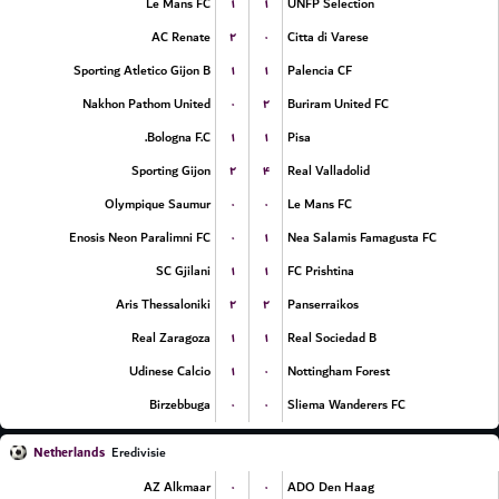
۱
۱
Le Mans FC
UNFP Selection
۲
۰
AC Renate
Citta di Varese
۱
۱
Sporting Atletico Gijon B
Palencia CF
۰
۲
Nakhon Pathom United
Buriram United FC
۱
۱
Bologna F.C.
Pisa
۲
۴
Sporting Gijon
Real Valladolid
۰
۰
Olympique Saumur
Le Mans FC
۰
۱
Enosis Neon Paralimni FC
Nea Salamis Famagusta FC
۱
۱
SC Gjilani
FC Prishtina
۲
۲
Aris Thessaloniki
Panserraikos
۱
۱
Real Zaragoza
Real Sociedad B
۱
۰
Udinese Calcio
Nottingham Forest
۰
۰
Birzebbuga
Sliema Wanderers FC
Netherlands
Eredivisie
۰
۰
AZ Alkmaar
ADO Den Haag