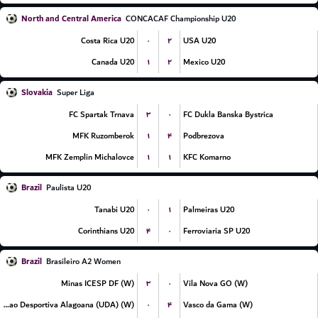
North and Central America
CONCACAF Championship U20
۰
۲
Costa Rica U20
USA U20
۱
۲
Canada U20
Mexico U20
Slovakia
Super Liga
۳
۰
FC Spartak Trnava
FC Dukla Banska Bystrica
۱
۴
MFK Ruzomberok
Podbrezova
۱
۱
MFK Zemplin Michalovce
KFC Komarno
Brazil
Paulista U20
۰
۱
Tanabi U20
Palmeiras U20
۴
۰
Corinthians U20
Ferroviaria SP U20
Brazil
Brasileiro A2 Women
۳
۰
Minas ICESP DF (W)
Vila Nova GO (W)
۰
۴
Uniao Desportiva Alagoana (UDA) (W)
Vasco da Gama (W)