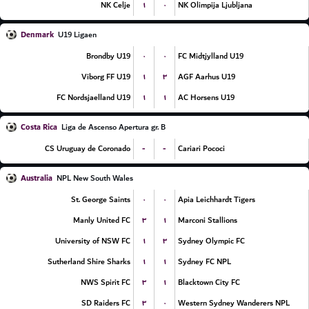
۱
۰
NK Celje
NK Olimpija Ljubljana
Denmark
U19 Ligaen
۰
۰
Brondby U19
FC Midtjylland U19
۱
۳
Viborg FF U19
AGF Aarhus U19
۱
۱
FC Nordsjaelland U19
AC Horsens U19
Costa Rica
Liga de Ascenso Apertura gr. B
-
-
CS Uruguay de Coronado
Cariari Pococi
Australia
NPL New South Wales
۰
۰
St. George Saints
Apia Leichhardt Tigers
۳
۱
Manly United FC
Marconi Stallions
۱
۳
University of NSW FC
Sydney Olympic FC
۱
۱
Sutherland Shire Sharks
Sydney FC NPL
۳
۱
NWS Spirit FC
Blacktown City FC
۳
۰
SD Raiders FC
Western Sydney Wanderers NPL