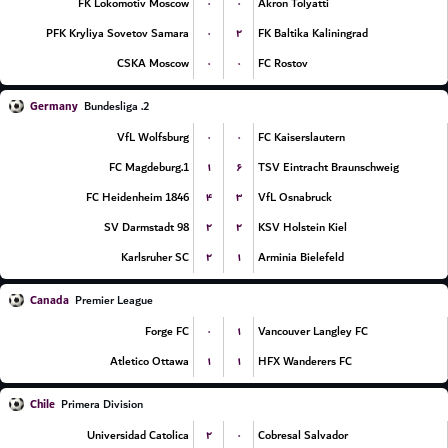
۰
۰
FK Lokomotiv Moscow
Akron Tolyatti
۰
۲
PFK Kryliya Sovetov Samara
FK Baltika Kaliningrad
۰
۰
CSKA Moscow
FC Rostov
Germany
2. Bundesliga
۰
۰
VfL Wolfsburg
FC Kaiserslautern
۱
۶
1.FC Magdeburg
TSV Eintracht Braunschweig
۴
۳
FC Heidenheim 1846
VfL Osnabruck
۲
۲
SV Darmstadt 98
KSV Holstein Kiel
۲
۱
Karlsruher SC
Arminia Bielefeld
Canada
Premier League
۰
۱
Forge FC
Vancouver Langley FC
۱
۱
Atletico Ottawa
HFX Wanderers FC
Chile
Primera Division
۲
۰
Universidad Catolica
Cobresal Salvador