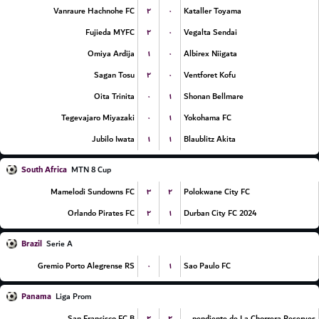
۲
۰
Vanraure Hachnohe FC
Kataller Toyama
۲
۰
Fujieda MYFC
Vegalta Sendai
۱
۰
Omiya Ardija
Albirex Niigata
۲
۰
Sagan Tosu
Ventforet Kofu
۰
۱
Oita Trinita
Shonan Bellmare
۰
۱
Tegevajaro Miyazaki
Yokohama FC
۱
۱
Jubilo Iwata
Blaublitz Akita
South Africa
MTN 8 Cup
۳
۲
Mamelodi Sundowns FC
Polokwane City FC
۲
۱
Orlando Pirates FC
Durban City FC 2024
Brazil
Serie A
۰
۱
Gremio Porto Alegrense RS
Sao Paulo FC
Panama
Liga Prom
۲
۲
San Francisco FC B
CA Independiente de La Chorrera Reserves