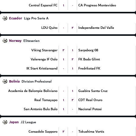
۱
۰
Central Espanol FC
CA Progreso Montevideo
Ecuador
Liga Pro Serie A
۰
۲
LDU Quito
Independiente Del Valle
Norway
Eliteserien
۲
۱
Viking Stavanger
Sarpsborg 08
۱
۲
Valerenga IF Oslo
FK Bodo Glimt
۰
۱
IK Start Kristiansand
Fredrikstad FK
Bolivia
Division Profesional
۰
۱
Academia de Balompie Boliviano
Guabira Santa Cruz
۱
۲
Real Tomayapo
CDT Real Oruro
۱
۰
San Antonio Bulo Bulo
Nacional Potosi
Japan
J2 League
۲
۰
Consadole Sapporo
Tokushima Vortis