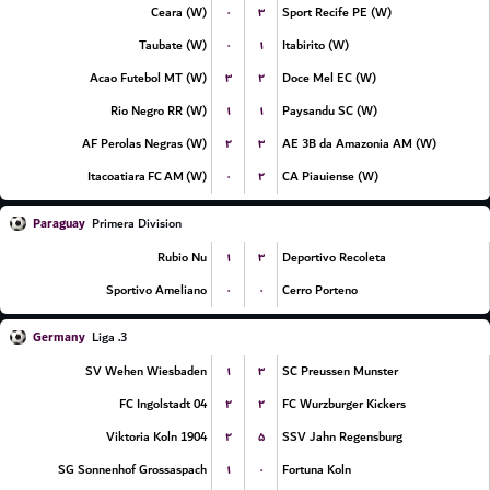
۰
۳
Ceara (W)
Sport Recife PE (W)
۰
۱
Taubate (W)
Itabirito (W)
۳
۲
Acao Futebol MT (W)
Doce Mel EC (W)
۱
۱
Rio Negro RR (W)
Paysandu SC (W)
۲
۳
AF Perolas Negras (W)
AE 3B da Amazonia AM (W)
۰
۲
Itacoatiara FC AM (W)
CA Piauiense (W)
Paraguay
Primera Division
۱
۳
Rubio Nu
Deportivo Recoleta
۰
۰
Sportivo Ameliano
Cerro Porteno
Germany
3. Liga
۱
۳
SV Wehen Wiesbaden
SC Preussen Munster
۲
۲
FC Ingolstadt 04
FC Wurzburger Kickers
۲
۵
Viktoria Koln 1904
SSV Jahn Regensburg
۱
۰
SG Sonnenhof Grossaspach
Fortuna Koln