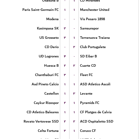
۰
۱
Osasuna B
CD Mirandes
۱
۱
Paris Saint-Germain FC
Manchester United
۰
۰
Modena
Vis Pesaro 1898
۳
۰
Kasimpasa SK
Samsunspor
۳
۱
US Grosseto
Terranuova Traiana
۰
۲
CD Derio
Club Portugalete
۴
۰
UD Logrones
SD Eibar B
۲
۲
Huesca B
Cuarte CD
۳
۰
Chanthaburi FC
Fleet FC
۱
۱
Asd Pineto Calcio
ASD Atletico Ascoli
۱
۳
Castellon
Levante
۲
۱
Caykur Rizespor
Pyramids FC
۱
۱
CD Atletico Baleares
CF Platges de Calvia
۲
۲
Rovato Vertovese SSD
ACD Ospitaletto SSD
۳
۱
Celta Fortuna
Coruxo CF