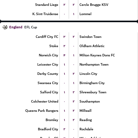
۲
۲
Standard Liege
Cercle Brugge KSV
۰
۱
K. Sint-Truidense
Lommel
England
EFL Cup
۳
۲
Cardiff City FC
Swindon Town
۲
۰
Stoke
Oldham Athletic
۴
۱
Norwich City
Milton Keynes Dons FC
۱
۰
Leicester City
Northampton Town
۱
۲
Derby County
Lincoln City
۰
۱
Swansea City
Birmingham City
۱
۲
Salford City
Shrewsbury Town
۰
۲
Colchester United
Southampton
۱
۲
Queens Park Rangers
Millwall
۱
۲
Bromley
Reading
۲
۰
Bradford City
Rochdale