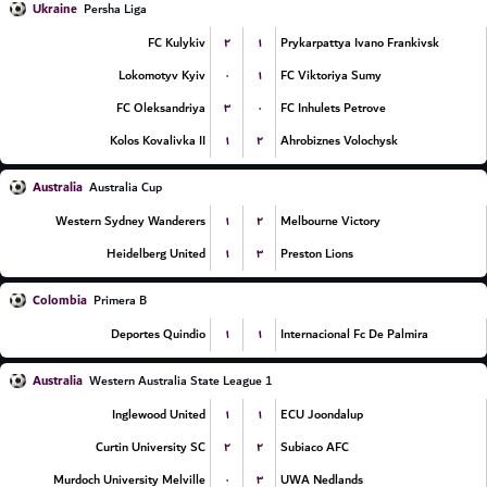
Ukraine
Persha Liga
۲
۱
FC Kulykiv
Prykarpattya Ivano Frankivsk
۰
۱
Lokomotyv Kyiv
FC Viktoriya Sumy
۳
۰
FC Oleksandriya
FC Inhulets Petrove
۱
۲
Kolos Kovalivka II
Ahrobiznes Volochysk
Australia
Australia Cup
۱
۲
Western Sydney Wanderers
Melbourne Victory
۱
۳
Heidelberg United
Preston Lions
Colombia
Primera B
۱
۱
Deportes Quindio
Internacional Fc De Palmira
Australia
Western Australia State League 1
۱
۱
Inglewood United
ECU Joondalup
۲
۲
Curtin University SC
Subiaco AFC
۰
۳
Murdoch University Melville
UWA Nedlands