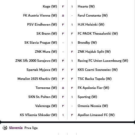
۲
۱
Koge (W)
Hearts (W)
۵
۰
FK Austria Vienna (W)
Farul Constanta (W)
۳
۱
PSV Eindhoven (W)
HJK Helsinki (W)
۳
۲
SK Brann (W)
FC PAOK Thessaloniki (W)
۰
۱
SK Slavia Prague (W)
Brondby (W)
۰
۲
ZNK Mura (W)
ZNK Hajduk Split (W)
۴
۱
ZNK Sfk 2000 Sarajevo (W)
Racing FC Union Luxembourg (W)
۲
۳
Spartak Myjava (W)
KKS Czarni Sosnowiec (W)
۳
۲
Metalist 1925 Kharkiv (W)
TSC Backa Topola (W)
۵
۲
Torreense (W)
FK Apolonia Fier (W)
۲
۱
SKN St. Polten (W)
Sporting (W)
۲
۰
Valerenga (W)
Omonia Nicosia (W)
۱
۲
KS Vllaznia Shkoder (W)
Apollon Limassol FC (W)
Slovenia
Prva liga