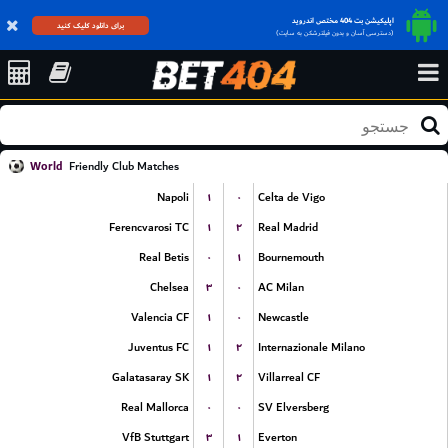
اپلیکیشن بت 404 مختص اندروید
برای دانلود کلیک کنید
(دسترسی آسان و بدون فیلترشکن به سایت)
World
Friendly Club Matches
۱
۰
Napoli
Celta de Vigo
۱
۲
Ferencvarosi TC
Real Madrid
۰
۱
Real Betis
Bournemouth
۳
۰
Chelsea
AC Milan
۱
۰
Valencia CF
Newcastle
۱
۲
Juventus FC
Internazionale Milano
۱
۲
Galatasaray SK
Villarreal CF
۰
۰
Real Mallorca
SV Elversberg
۳
۱
VfB Stuttgart
Everton