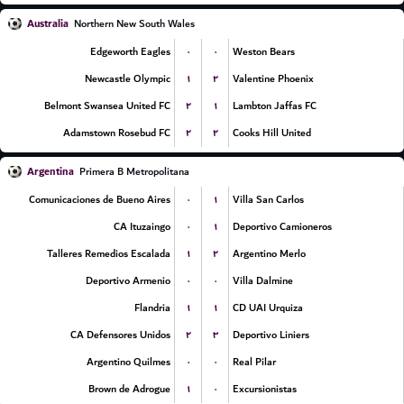
Australia
Northern New South Wales
۰
۰
Edgeworth Eagles
Weston Bears
۱
۲
Newcastle Olympic
Valentine Phoenix
۲
۱
Belmont Swansea United FC
Lambton Jaffas FC
۲
۲
Adamstown Rosebud FC
Cooks Hill United
Argentina
Primera B Metropolitana
۰
۱
Comunicaciones de Bueno Aires
Villa San Carlos
۰
۱
CA Ituzaingo
Deportivo Camioneros
۱
۲
Talleres Remedios Escalada
Argentino Merlo
۰
۰
Deportivo Armenio
Villa Dalmine
۱
۱
Flandria
CD UAI Urquiza
۲
۳
CA Defensores Unidos
Deportivo Liniers
۰
۰
Argentino Quilmes
Real Pilar
۱
۰
Brown de Adrogue
Excursionistas