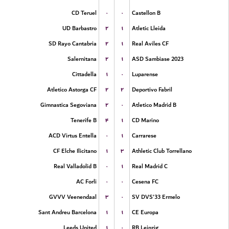
۰
۰
CD Teruel
Castellon B
۲
۱
UD Barbastro
Atletic Lleida
۲
۱
SD Rayo Cantabria
Real Aviles CF
۲
۱
Salernitana
ASD Sambiase 2023
۱
۰
Cittadella
Luparense
۲
۲
Atletico Astorga CF
Deportivo Fabril
۲
۰
Gimnastica Segoviana
Atletico Madrid B
۴
۱
Tenerife B
CD Marino
۰
۱
ACD Virtus Entella
Carrarese
۱
۳
CF Elche Ilicitano
Athletic Club Torrellano
۰
۱
Real Valladolid B
Real Madrid C
۰
۰
AC Forli
Cesena FC
۳
۰
GVVV Veenendaal
SV DVS'33 Ermelo
۱
۱
Sant Andreu Barcelona
CE Europa
۱
۰
Leeds United
RB Leipzig