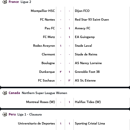
France
Ligue 2
۰
۰
Montpellier HSC
Dijon FCO
۰
۰
FC Nantes
Red Star 93 Saint Ouen
۰
۱
Pau FC
Annecy FC
۰
۱
FC Metz
EA Guingamp
۱
۰
Rodez Aveyron
Stade Laval
۰
۰
Clermont
Stade de Reims
۰
۰
Boulogne
AS Nancy Lorraine
۲
۱
Dunkerque
Grenoble Foot 38
۰
۳
FC Sochaux
AS St. Etienne
Canada
Northern Super League Women
۰
۱
Montreal Roses (W)
Halifax Tides (W)
Peru
Liga 1 - Clausura
۱
۱
Universitario de Deportes
Sporting Cristal Lima