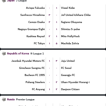
Japan
J League
۰
۱
Avispa Fukuoka
Vissel Kobe
۳
۰
Sanfrecce Hiroshima
Jef United Ichihara Chiba
۲
۱
Cerezo Osaka
Fagiano Okayama
۰
۱
Nagoya Grampus Eight
Shimizu S-pulse
۲
۱
Kashiwa Reysol
Mito HollyHock
۱
۵
FC Tokyo
Machida Zelvia
Republic of Korea
K-League 1
۱
۳
Jeonbuk Hyundai Motors FC
Jeju United
۰
۰
Gimcheon Sangmu FC
FC Seoul
۰
۰
Bucheon FC 1995
Gwangju FC
۰
۲
Pohang Steelers
Ulsan Hyundai Horang-i
۱
۲
FC Anyang
Daejeon Citizen
Russia
Premier League