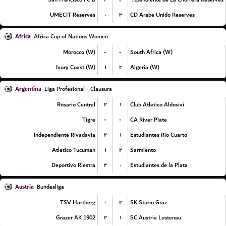
۰
۳
UMECIT Reserves
CD Arabe Unido Reserves
Africa
Africa Cup of Nations Women
-
-
Morocco (W)
South Africa (W)
۱
۲
Ivory Coast (W)
Algeria (W)
Argentina
Liga Profesional - Clausura
۲
۱
Rosario Central
Club Atletico Aldosivi
-
-
Tigre
CA River Plate
۲
۱
Independiente Rivadavia
Estudiantes Rio Cuarto
۱
۲
Atletico Tucuman
Sarmiento
۲
۰
Deportivo Riestra
Estudiantes de la Plata
Austria
Bundesliga
۰
۲
TSV Hartberg
SK Sturm Graz
۲
۱
Grazer AK 1902
SC Austria Lustenau