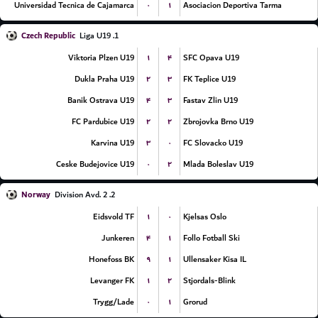
۰
۱
Universidad Tecnica de Cajamarca
Asociacion Deportiva Tarma
Czech Republic
1. Liga U19
۱
۴
Viktoria Plzen U19
SFC Opava U19
۲
۳
Dukla Praha U19
FK Teplice U19
۴
۳
Banik Ostrava U19
Fastav Zlin U19
۲
۲
FC Pardubice U19
Zbrojovka Brno U19
۳
۰
Karvina U19
FC Slovacko U19
۰
۲
Ceske Budejovice U19
Mlada Boleslav U19
Norway
2. Division Avd. 2
۱
۰
Eidsvold TF
Kjelsas Oslo
۴
۱
Junkeren
Follo Fotball Ski
۹
۱
Honefoss BK
Ullensaker Kisa IL
۱
۲
Levanger FK
Stjordals-Blink
۰
۱
Trygg/Lade
Grorud