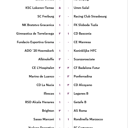
۵
۰
KSC Lokeren-Temse
Umm Salal
۲
۰
SC Freiburg
Racing Club Strasbourg
۱
۰
NK Bratstvo Gracanica
FK Sloboda Tuzla
۲
۱
Gimnastica de Torrelavega
CD Basconia
۰
۰
Fundacio Esportiva Grama
CE Manresa
۱
۰
ADO '20 Heemskerk
Koninklijke HFC
۳
۰
Albinoleffe
Scanzorosciate
۲
۲
CE L'Hospitalet
CF Badalona Futur
۰
۳
Marino de Luanco
Ponferradina
۱
۲
CD La Nucia
CD Alcoyano
۱
۲
Illescas
Leganes B
۱
۰
RSD Alcala Henares
Getafe B
۳
۰
Brighton
AS Roma
۱
۱
Sasso Marconi
Rondinella Marzocco
۰
۰
Yeclano Deportivo
FC Cartagena