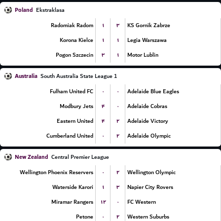
Poland
Ekstraklasa
۱
۳
Radomiak Radom
KS Gornik Zabrze
۱
۱
Korona Kielce
Legia Warszawa
۳
۱
Pogon Szczecin
Motor Lublin
Australia
South Australia State League 1
۰
۰
Fulham United FC
Adelaide Blue Eagles
۴
۰
Modbury Jets
Adelaide Cobras
۴
۲
Eastern United
Adelaide Victory
۰
۲
Cumberland United
Adelaide Olympic
New Zealand
Central Premier League
۰
۲
Wellington Phoenix Reservers
Wellington Olympic
۱
۳
Waterside Karori
Napier City Rovers
۱۲
۰
Miramar Rangers
FC Western
۰
۲
Petone
Western Suburbs