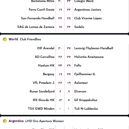
۳۰
۳۲
Bartolome Mitre
Colegio Ward
۱۹
۲۲
Ferro Carril Oeste
Argentinos Juniors
۳۶
۲۸
San Fernando Handball
Club Vicente López
۱۷
۲۲
SAG de Lomas de Zamora
Sedalo
World
Club Friendlies
۳۰
۳۷
OIF Arendal
Lemvig-Thyboron Handball
۲۶
۲۷
AD Carvalhos
Helvetia Anaitasuna
۳۴
۲۹
Haslum HK
Follo
۱۹
۲۸
Bergsoy
Fjellhammer IL
۲۶
۱۹
1. VfL Potsdam
Aalsmeer
۶
۹
Runar Sandefjord
Elverum
۱۳
۸
IFK Skovde HK
GF Kroppskultur
-
-
TSV GWD Minden
TuS N-Lubbecke
Argentina
LHD Oro Apertura Women