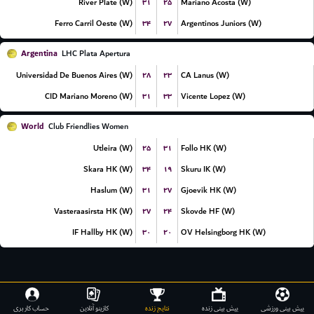
۳۱
۲۵
River Plate (W)
Mariano Acosta (W)
۳۴
۲۷
Ferro Carril Oeste (W)
Argentinos Juniors (W)
Argentina
LHC Plata Apertura
۲۸
۲۳
Universidad De Buenos Aires (W)
CA Lanus (W)
۳۱
۳۳
CID Mariano Moreno (W)
Vicente Lopez (W)
World
Club Friendlies Women
۲۵
۳۱
Utleira (W)
Follo HK (W)
۳۴
۱۹
Skara HK (W)
Skuru IK (W)
۳۱
۲۷
Haslum (W)
Gjoevik HK (W)
۲۷
۲۴
Vasteraasirsta HK (W)
Skovde HF (W)
۳۰
۲۰
IF Hallby HK (W)
OV Helsingborg HK (W)
.
پیش بینی ورزشی
پیش بینی زنده
نتایج زنده
کازینو آنلاین
حساب کاربری