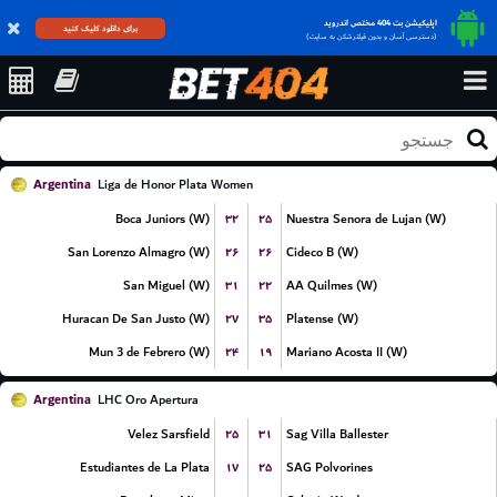
اپلیکیشن بت 404 مختص اندروید
برای دانلود کلیک کنید
(دسترسی آسان و بدون فیلترشکن به سایت)
Argentina
Liga de Honor Plata Women
۳۲
۲۵
Boca Juniors (W)
Nuestra Senora de Lujan (W)
۲۶
۲۶
San Lorenzo Almagro (W)
Cideco B (W)
۳۱
۲۲
San Miguel (W)
AA Quilmes (W)
۲۷
۳۵
Huracan De San Justo (W)
Platense (W)
۲۴
۱۹
Mun 3 de Febrero (W)
Mariano Acosta II (W)
Argentina
LHC Oro Apertura
۲۵
۳۱
Velez Sarsfield
Sag Villa Ballester
۱۷
۲۵
Estudiantes de La Plata
SAG Polvorines