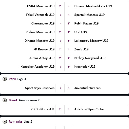
۴
۰
CSKA Moscow U19
Dinamo Makhachkala U19
۱
۱
Fakel Voronezh U19
Spartak Moscow U19
۰
۲
Chertanovo U19
Rubin Kazan U19
۳
۲
Rodina Moscow U19
Ural U19
۱
۲
Dinamo Moscow U19
Lokomotiv Moscow U19
۲
۱
FK Rostov U19
Zenit U19
۳
۴
Almaz Antey U19
Nizhny Novgorod U19
۱
۳
Konoplev Academy U19
Krasnodar U19
Peru
Liga 3
۱
۱
Sport Boys Reserves
Juventud Huracan
Brazil
Amazonense 2
۳
۱
RB Do Norte AM
Atletico Cliper Clube
Romania
Liga 2