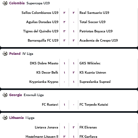
Colombia
Supercopa U19
۲
۲
Sellos Colombianos U19
Real Santuario U19
۲
۰
Aguilas Doradas U19
Total Soccer U19
۳
۱
Tigres del Quindio U19
Patriotas Boyaca U19
۲
۲
Barranquilla FC U19
Academia de Crespo U19
Poland
IV Liga
۱
۱
DKS Dobre Miasto
GKS Wikielec
۱
۲
KS Decor Belk
KS Kuznia Ustron
۰
۱
Krypnianka Krypno
Supraslanka Suprasl
Georgia
Erovnuli Liga
۱
۰
FC Rustavi
FC Torpedo Kutaisi
Lithuania
I Lyga
۱
۲
Lietava Jonava
FK Ekranas
۳
۱
Hegelmann Litauen II
FK Garliava