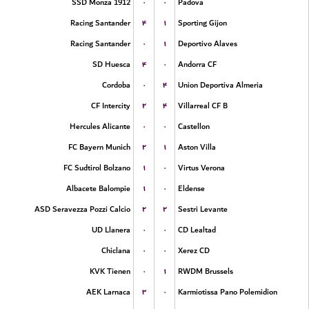
۰
۰
SSD Monza 1912
Padova
۴
۱
Racing Santander
Sporting Gijon
۰
۱
Racing Santander
Deportivo Alaves
۴
۰
SD Huesca
Andorra CF
۰
۴
Cordoba
Union Deportiva Almeria
۲
۴
CF Intercity
Villarreal CF B
۰
۰
Hercules Alicante
Castellon
۲
۱
FC Bayern Munich
Aston Villa
۱
۰
FC Sudtirol Bolzano
Virtus Verona
۱
۰
Albacete Balompie
Eldense
۲
۲
ASD Seravezza Pozzi Calcio
Sestri Levante
۰
۰
UD Llanera
CD Lealtad
۰
۰
Chiclana
Xerez CD
۰
۱
KVK Tienen
RWDM Brussels
۳
۰
AEK Larnaca
Karmiotissa Pano Polemidion