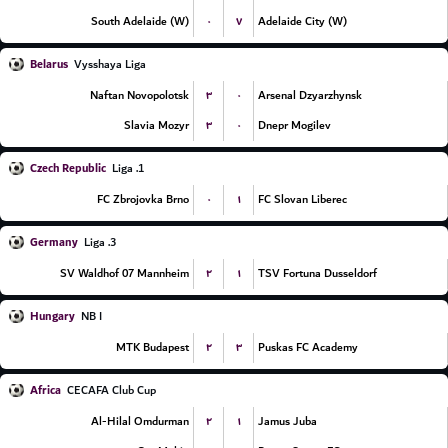
۰
۷
South Adelaide (W)
Adelaide City (W)
Belarus
Vysshaya Liga
۳
۰
Naftan Novopolotsk
Arsenal Dzyarzhynsk
۳
۰
Slavia Mozyr
Dnepr Mogilev
Czech Republic
1. Liga
۰
۱
FC Zbrojovka Brno
FC Slovan Liberec
Germany
3. Liga
۲
۱
SV Waldhof 07 Mannheim
TSV Fortuna Dusseldorf
Hungary
NB I
۲
۳
MTK Budapest
Puskas FC Academy
Africa
CECAFA Club Cup
۲
۱
Al-Hilal Omdurman
Jamus Juba