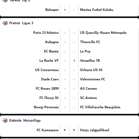
Turkey
1. Lig
۱
۰
Boluspor
Manisa Futbol Kulubu
France
Ligue 3
۰
۰
Paris 13 Atletico
US Quevilly-Rouen Métropole
۰
۰
Aubagne
Thionville FC
۰
۰
SC Bastia
Le Puy
۰
۱
La Roche VF
Versailles 78
۰
۰
US Concarneau
Orleans US 45
۰
۰
Stade Caen
Valenciennes FC
۰
۰
FC Rouen 1899
AS Cannes
۰
۰
FC Fleury 91
SC Amiens
۰
۰
Bourg-Peronnas
FC Villefranche Beaujolais
Estonia
Meistriliiga
۳
۲
FC Kuressaare
Harju Jalgpallikool