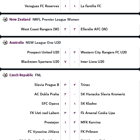
۱
۱
Veraguas FC Reserves
La Familia FC
New Zealand
NRFL Premier League Women
۲
۲
West Coast Rangers (W)
Ellerslie AFC (W)
Australia
NSW League One U20
۱
۳
Prospect United U20
Western City Rangers FC U20
۷
۰
Blacktown Spartans U20
Inter Lions U20
Czech Republic
FNL
۳
۲
Slavia Prague B
Trinec
۲
۰
AC Dukla Praha
SK Hanacka Slavia Kromeriz
۱
۱
SFC Opava
SK Kladno
۳
۳
FK Usti nad Labem
Fk Arsenal Ceska Lipa
۱
۲
Prostejov
MFK Karvina
۱
۲
FC Vysocina Jihlava
FK Pribram