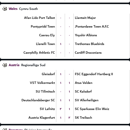
Wales
Cymru South
۰
۰
Afan Lido Port Talbot
Llantwit Major
۰
۰
Pontypridd Town
Pontardawe Town A.F.C.
۰
۰
Caerau Ely
Ynyshir Albions
۱
۰
Llanelli Town
Trethomas Bluebirds
۰
۰
Caerphilly Athletic FC
Cardiff Draconians
Austria
Regionalliga Sud
۱
۰
Gleisdorf
FSC Eggendorf Hartberg II
۱
۱
VST Volkermarkt
Atus Velden
۰
۱
SU Tillmitsch
SC Kalsdorf
۱
۱
Deutschlandsberger SC
SV Allerheiligen
۲
۱
SV Lafnitz
SC Sparkasse Elin Weiz
۱
۲
Austria Klagenfurt
SK Treibach