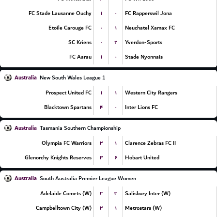
۱
۰
FC Stade Lausanne Ouchy
FC Rapperswil Jona
۰
۱
Etoile Carouge FC
Neuchatel Xamax FC
۰
۲
SC Kriens
Yverdon-Sports
۱
۰
FC Aarau
Stade Nyonnais
Australia
New South Wales League 1
۱
۱
Prospect United FC
Western City Rangers
۴
۰
Blacktown Spartans
Inter Lions FC
Australia
Tasmania Southern Championship
۳
۱
Olympia FC Warriors
Clarence Zebras FC II
۳
۶
Glenorchy Knights Reserves
Hobart United
Australia
South Australia Premier League Women
۲
۳
Adelaide Comets (W)
Salisbury Inter (W)
۳
۱
Campbelltown City (W)
Metrostars (W)