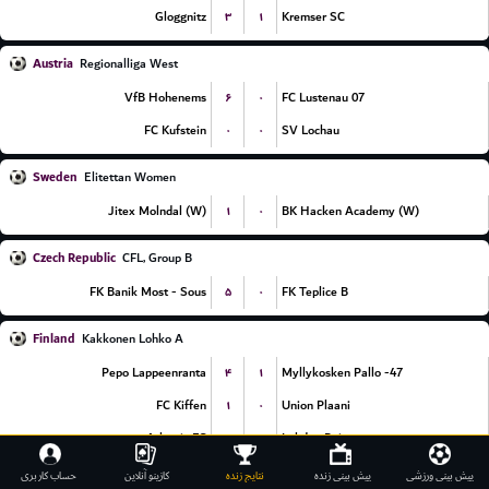
۳
۱
Gloggnitz
Kremser SC
Austria
Regionalliga West
۶
۰
VfB Hohenems
FC Lustenau 07
۰
۰
FC Kufstein
SV Lochau
Sweden
Elitettan Women
۱
۰
Jitex Molndal (W)
BK Hacken Academy (W)
Czech Republic
CFL, Group B
۵
۰
FK Banik Most - Sous
FK Teplice B
Finland
Kakkonen Lohko A
۴
۱
Pepo Lappeenranta
Myllykosken Pallo -47
۱
۰
FC Kiffen
Union Plaani
۴
۲
Atlantis FC
Lahden Reipas
۲
۲
PPJ Helsinki
HPS
پیش بینی ورزشی
پیش بینی زنده
نتایج زنده
کازینو آنلاین
حساب کاربری