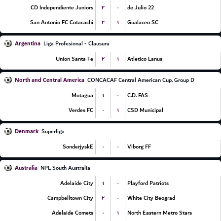
۲
۰
CD Independiente Juniors
22 de Julio
۲
۱
San Antonio FC Cotacachi
Gualaceo SC
Argentina
Liga Profesional - Clausura
۲
۱
Union Santa Fe
Atletico Lanus
North and Central America
CONCACAF Central American Cup, Group D
۱
۰
Motagua
C.D. FAS
۰
۱
Verdes FC
CSD Municipal
Denmark
Superliga
۰
۰
SonderjyskE
Viborg FF
Australia
NPL South Australia
۱
۰
Adelaide City
Playford Patriots
۲
۰
Campbelltown City
White City Beograd
۰
۱
Adelaide Comets
North Eastern Metro Stars