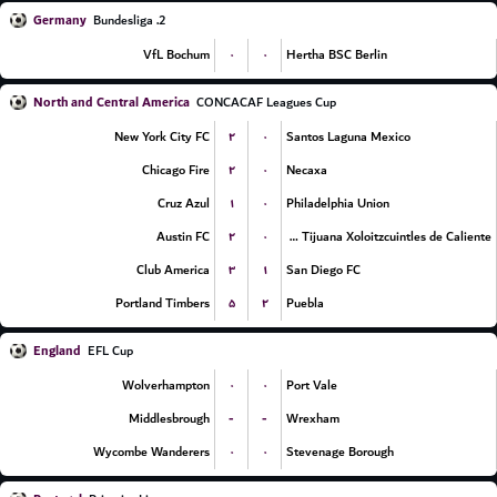
Germany
2. Bundesliga
۰
۰
VfL Bochum
Hertha BSC Berlin
North and Central America
CONCACAF Leagues Cup
۲
۰
New York City FC
Santos Laguna Mexico
۲
۰
Chicago Fire
Necaxa
۱
۰
Cruz Azul
Philadelphia Union
۲
۰
Austin FC
Club Tijuana Xoloitzcuintles de Caliente
۳
۱
Club America
San Diego FC
۵
۲
Portland Timbers
Puebla
England
EFL Cup
۰
۰
Wolverhampton
Port Vale
-
-
Middlesbrough
Wrexham
۰
۰
Wycombe Wanderers
Stevenage Borough