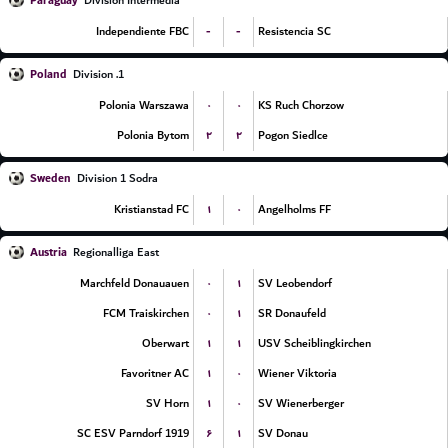
Paraguay
Division Intermedia
-
-
Independiente FBC
Resistencia SC
Poland
1. Division
۰
۰
Polonia Warszawa
KS Ruch Chorzow
۲
۲
Polonia Bytom
Pogon Siedlce
Sweden
Division 1 Sodra
۱
۰
Kristianstad FC
Angelholms FF
Austria
Regionalliga East
۰
۱
Marchfeld Donauauen
SV Leobendorf
۰
۱
FCM Traiskirchen
SR Donaufeld
۱
۱
Oberwart
USV Scheiblingkirchen
۱
۰
Favoritner AC
Wiener Viktoria
۱
۰
SV Horn
SV Wienerberger
۶
۱
SC ESV Parndorf 1919
SV Donau