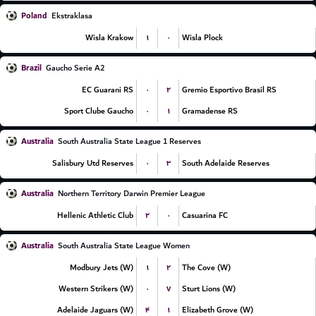
Poland
Ekstraklasa
۱
۰
Wisla Krakow
Wisla Plock
Brazil
Gaucho Serie A2
۰
۲
EC Guarani RS
Gremio Esportivo Brasil RS
۰
۱
Sport Clube Gaucho
Gramadense RS
Australia
South Australia State League 1 Reserves
۰
۳
Salisbury Utd Reserves
South Adelaide Reserves
Australia
Northern Territory Darwin Premier League
۲
۰
Hellenic Athletic Club
Casuarina FC
Australia
South Australia State League Women
۱
۲
Modbury Jets (W)
The Cove (W)
۰
۷
Western Strikers (W)
Sturt Lions (W)
۴
۱
Adelaide Jaguars (W)
Elizabeth Grove (W)