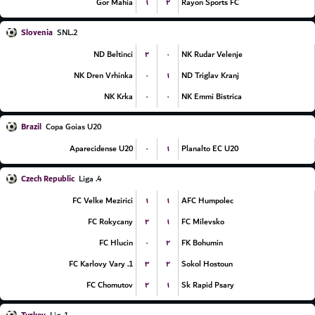
۱
۲
Gor Mahia
Rayon Sports FC
Slovenia
2.SNL
۲
۰
ND Beltinci
NK Rudar Velenje
۰
۱
NK Dren Vrhinka
ND Triglav Kranj
۰
۰
NK Krka
NK Emmi Bistrica
Brazil
Copa Goias U20
۰
۱
Aparecidense U20
Planalto EC U20
Czech Republic
4. Liga
۱
۱
FC Velke Mezirici
AFC Humpolec
۲
۱
FC Rokycany
FC Milevsko
۰
۲
FC Hlucin
FK Bohumin
۳
۲
1. FC Karlovy Vary
Sokol Hostoun
۲
۱
FC Chomutov
Sk Rapid Psary