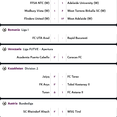
۰
۱
FFSA NTC (W)
Adelaide University (W)
۱
۶
Modbury Vista (W)
West Torrens Birkalla SC (W)
۰
۱۲
Flinders United (W)
West Adelaide (W)
Romania
Liga I
۰
۰
FC UTA Arad
Rapid Bucuresti
Venezuela
Liga FUTVE - Apertura
۳
۱
Academia Puerto Cabello
Caracas FC
Kazakhstan
1. Division
۲
۰
Jaiyq
FC Taraz
۳
۰
FK Arys
Tobol Kostanay II
۵
۱
Turan
FC Astana II
Austria
Bundesliga
۲
۱
SC Rheindorf Altach
WSG Tirol