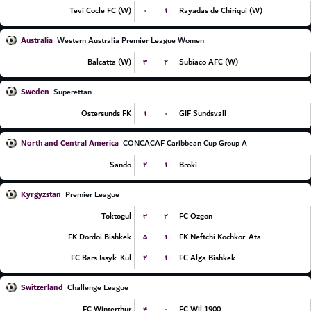
۰
۱
Tevi Cocle FC (W)
Rayadas de Chiriqui (W)
Australia
Western Australia Premier League Women
۳
۲
Balcatta (W)
Subiaco AFC (W)
Sweden
Superettan
۱
۰
Ostersunds FK
GIF Sundsvall
North and Central America
CONCACAF Caribbean Cup Group A
۲
۱
Sando
Broki
Kyrgyzstan
Premier League
۳
۲
Toktogul
FC Ozgon
۵
۱
FK Dordoi Bishkek
FK Neftchi Kochkor-Ata
۲
۱
FC Bars Issyk-Kul
FC Alga Bishkek
Switzerland
Challenge League
۴
۰
FC Winterthur
FC Wil 1900