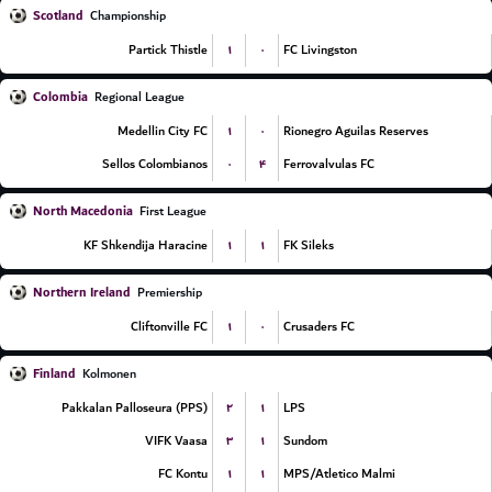
Scotland
Championship
۱
۰
Partick Thistle
FC Livingston
Colombia
Regional League
۱
۰
Medellin City FC
Rionegro Aguilas Reserves
۰
۴
Sellos Colombianos
Ferrovalvulas FC
North Macedonia
First League
۱
۱
KF Shkendija Haracine
FK Sileks
Northern Ireland
Premiership
۱
۰
Cliftonville FC
Crusaders FC
Finland
Kolmonen
۲
۱
Pakkalan Palloseura (PPS)
LPS
۳
۱
VIFK Vaasa
Sundom
۱
۱
FC Kontu
MPS/Atletico Malmi