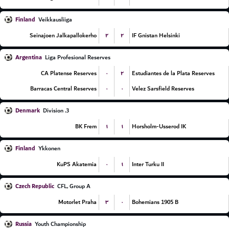
Finland
Veikkausliiga
۲
۲
Seinajoen Jalkapallokerho
IF Gnistan Helsinki
Argentina
Liga Profesional Reserves
۰
۲
CA Platense Reserves
Estudiantes de la Plata Reserves
۰
۰
Barracas Central Reserves
Velez Sarsfield Reserves
Denmark
3. Division
۱
۱
BK Frem
Horsholm-Usserod IK
Finland
Ykkonen
۰
۱
KuPS Akatemia
Inter Turku II
Czech Republic
CFL, Group A
۳
۰
Motorlet Praha
Bohemians 1905 B
Russia
Youth Championship