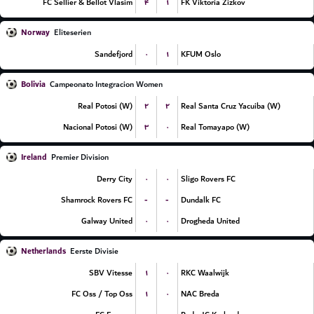
۴
۱
FC Sellier & Bellot Vlasim
FK Viktoria Zizkov
Norway
Eliteserien
۰
۱
Sandefjord
KFUM Oslo
Bolivia
Campeonato Integracion Women
۲
۲
Real Potosi (W)
Real Santa Cruz Yacuiba (W)
۳
۰
Nacional Potosi (W)
Real Tomayapo (W)
Ireland
Premier Division
۰
۰
Derry City
Sligo Rovers FC
-
-
Shamrock Rovers FC
Dundalk FC
۰
۰
Galway United
Drogheda United
Netherlands
Eerste Divisie
۱
۰
SBV Vitesse
RKC Waalwijk
۱
۰
FC Oss / Top Oss
NAC Breda