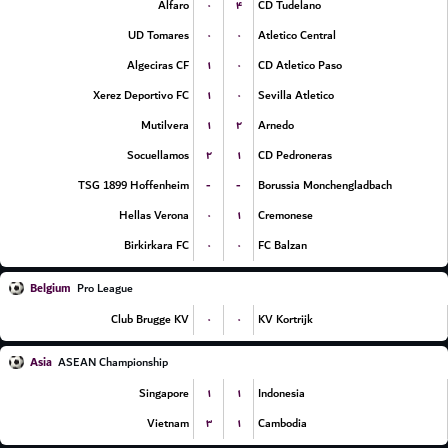
۰
۴
Alfaro
CD Tudelano
۰
۰
UD Tomares
Atletico Central
۱
۰
Algeciras CF
CD Atletico Paso
۱
۰
Xerez Deportivo FC
Sevilla Atletico
۱
۲
Mutilvera
Arnedo
۲
۱
Socuellamos
CD Pedroneras
-
-
TSG 1899 Hoffenheim
Borussia Monchengladbach
۰
۱
Hellas Verona
Cremonese
۰
۰
Birkirkara FC
FC Balzan
Belgium
Pro League
۰
۰
Club Brugge KV
KV Kortrijk
Asia
ASEAN Championship
۱
۱
Singapore
Indonesia
۳
۱
Vietnam
Cambodia