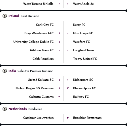
۶
۱
West Torrens Birkalla
West Adelaide
Ireland
First Division
۰
۰
Cork City FC
Kerry FC
۱
۰
Bray Wanderers AFC
Finn Harps FC
۱
۰
University College Dublin FC
Wexford FC
۰
۰
Athlone Town FC
Longford Town
-
-
Cobh Ramblers
Treaty United FC
India
Calcutta Premier Division
۱
۱
United Kolkata SC
Kidderpore SC
۱
۲
Mohun Bagan SG Reserves
Bhawanipore FC
۴
۰
Calcutta Customs
Railway FC
Netherlands
Eredivisie
۰
۳
Cambuur Leeuwarden
Excelsior Rotterdam