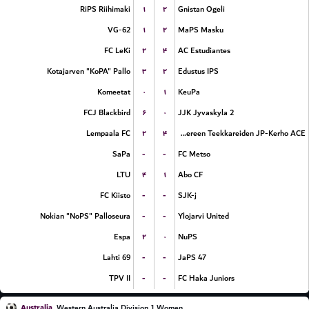
۱
۲
RiPS Riihimaki
Gnistan Ogeli
۱
۲
VG-62
MaPS Masku
۲
۴
FC LeKi
AC Estudiantes
۳
۲
Kotajarven "KoPA" Pallo
Edustus IPS
۰
۱
Komeetat
KeuPa
۶
۰
FCJ Blackbird
JJK Jyvaskyla 2
۲
۴
Lempaala FC
Tampereen Teekkareiden JP-Kerho ACE
-
-
SaPa
FC Metso
۴
۱
LTU
Abo CF
-
-
FC Kiisto
SJK-j
-
-
Nokian "NoPS" Palloseura
Ylojarvi United
۲
۰
Espa
NuPS
-
-
Lahti 69
JaPS 47
-
-
TPV II
FC Haka Juniors
Australia
Western Australia Division 1 Women