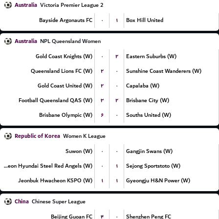
Australia
Victoria Premier League 2
۰
۱
Bayside Argonauts FC
Box Hill United
Australia
NPL Queensland Women
۰
۲
Gold Coast Knights (W)
Eastern Suburbs (W)
۲
۰
Queensland Lions FC (W)
Sunshine Coast Wanderers (W)
۲
۰
Gold Coast United (W)
Capalaba (W)
۳
۲
Football Queensland QAS (W)
Brisbane City (W)
۶
۰
Brisbane Olympic (W)
Souths United (W)
Republic of Korea
Women K League
۰
۰
Suwon (W)
Gangjin Swans (W)
۰
۱
Incheon Hyundai Steel Red Angels (W)
Sejong Sportstoto (W)
۱
۱
Jeonbuk Hwacheon KSPO (W)
Gyeongju H&N Power (W)
China
Chinese Super League
۴
۰
Beijing Guoan FC
Shenzhen Peng FC