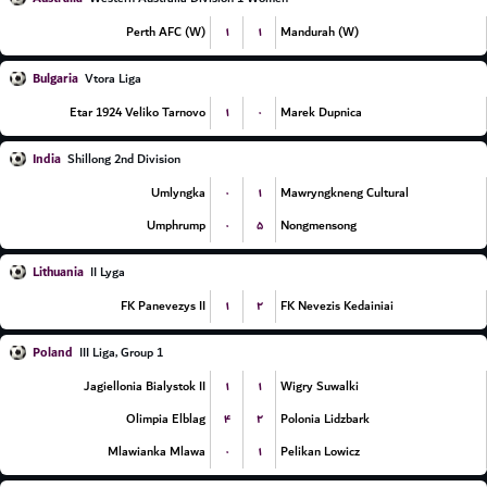
۱
۱
Perth AFC (W)
Mandurah (W)
Bulgaria
Vtora Liga
۱
۰
Etar 1924 Veliko Tarnovo
Marek Dupnica
India
Shillong 2nd Division
۰
۱
Umlyngka
Mawryngkneng Cultural
۰
۵
Umphrump
Nongmensong
Lithuania
II Lyga
۱
۲
FK Panevezys II
FK Nevezis Kedainiai
Poland
III Liga, Group 1
۱
۱
Jagiellonia Bialystok II
Wigry Suwalki
۴
۲
Olimpia Elblag
Polonia Lidzbark
۰
۱
Mlawianka Mlawa
Pelikan Lowicz