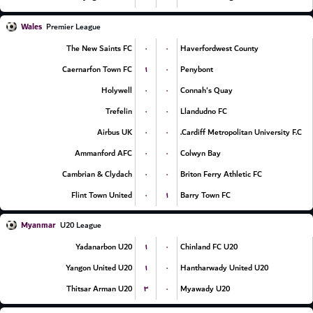
Wales
Premier League
۰
۰
The New Saints FC
Haverfordwest County
۱
۰
Caernarfon Town FC
Penybont
۰
۰
Holywell
Connah's Quay
۰
۰
Trefelin
Llandudno FC
۰
۰
Airbus UK
Cardiff Metropolitan University F.C.
۰
۰
Ammanford AFC
Colwyn Bay
۰
۰
Cambrian & Clydach
Briton Ferry Athletic FC
۰
۱
Flint Town United
Barry Town FC
Myanmar
U20 League
۱
۰
Yadanarbon U20
Chinland FC U20
۱
۰
Yangon United U20
Hantharwady United U20
۳
۰
Thitsar Arman U20
Myawady U20