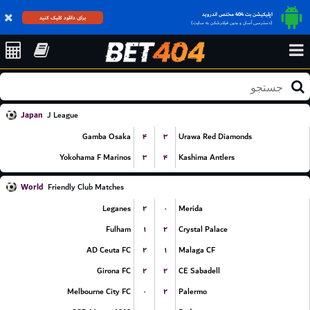
اپلیکیشن بت 404 مختص اندروید
برای دانلود کلیک کنید
(دسترسی آسان و بدون فیلترشکن به سایت)
Japan
J League
۴
۳
Gamba Osaka
Urawa Red Diamonds
۳
۴
Yokohama F Marinos
Kashima Antlers
World
Friendly Club Matches
۲
۰
Leganes
Merida
۱
۲
Fulham
Crystal Palace
۲
۱
AD Ceuta FC
Malaga CF
۲
۲
Girona FC
CE Sabadell
۰
۲
Melbourne City FC
Palermo