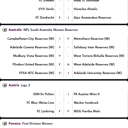
۰
۰
FC Emmen
Roda JC Kerkrade
۰
۰
VVV Venlo
Heracles Almelo
۲
۱
FC Dordrecht
Ajax Amsterdam Reserves
Australia
NPL South Australia Women Reserves
۱
۲
Campbelltown City Reserves (W)
MetroStars Reserves (W)
۶
۰
Adelaide Comets Reserves (W)
Salisbury Inter Reserves (W)
۲
۰
Modbury Vista Reserves (W)
West Torrens Birkalla Reserves (W)
۲
۵
Flinders United Reserves (W)
West Adelaide Reserves (W)
۶
۱
FFSA NTC Reserves (W)
Adelaide University Reserves (W)
Austria
2. Liga
۰
۱
SKN St. Polten
FK Austria Wien II
۰
۰
FC Blau-Weiss Linz
Wacker Innsbruck
۲
۳
FC Liefering
WSG Hertha Wels
Panama
First Division Women