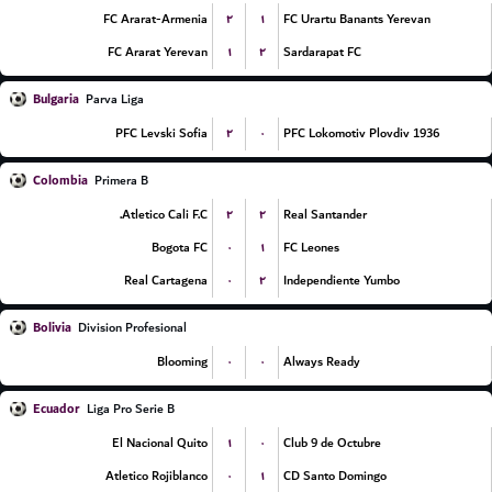
۲
۱
FC Ararat-Armenia
FC Urartu Banants Yerevan
۱
۲
FC Ararat Yerevan
Sardarapat FC
Bulgaria
Parva Liga
۲
۰
PFC Levski Sofia
PFC Lokomotiv Plovdiv 1936
Colombia
Primera B
۲
۲
Atletico Cali F.C.
Real Santander
۰
۱
Bogota FC
FC Leones
۰
۲
Real Cartagena
Independiente Yumbo
Bolivia
Division Profesional
۰
۰
Blooming
Always Ready
Ecuador
Liga Pro Serie B
۱
۰
El Nacional Quito
Club 9 de Octubre
۰
۱
Atletico Rojiblanco
CD Santo Domingo