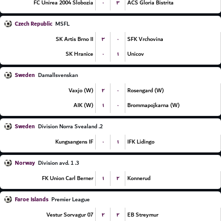
۰
۳
FC Unirea 2004 Slobozia
ACS Gloria Bistrita
Czech Republic
MSFL
۳
۰
SK Artis Brno II
SFK Vrchovina
۰
۱
SK Hranice
Unicov
Sweden
Damallsvenskan
۲
۰
Vaxjo (W)
Rosengard (W)
۱
۰
AIK (W)
Brommapojkarna (W)
Sweden
2. Division Norra Svealand
۰
۱
Kungsangens IF
IFK Lidingo
Norway
3. Division avd. 1
۱
۲
FK Union Carl Berner
Konnerud
Faroe Islands
Premier League
۲
۲
07 Vestur Sorvagur
EB Streymur