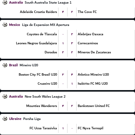
Australia
South Australia State League 1
۴
۲
Adelaide Croatia Raiders
The Cove FC
Mexico
Liga de Expansion MX Apertura
۰
۲
Coyotes de Tlaxcala
Alebrijes Oaxaca
۱
۳
Leones Negros Guadalajara
Correcaminos
۲
۲
Dorados
Mineros De Zacatecas
Brazil
Mineiro U20
۳
۴
Boston City FC Brasil U20
Atletico Mineiro U20
۰
۱
Cruzeiro U20
Itabirito FC MG U20
Australia
New South Wales League 2
۴
۲
Mounties Wanderers
Bankstown United FC
Ukraine
Persha Liga
۱
۰
FC Ucsa Tarasivka
FC Nyva Ternopil