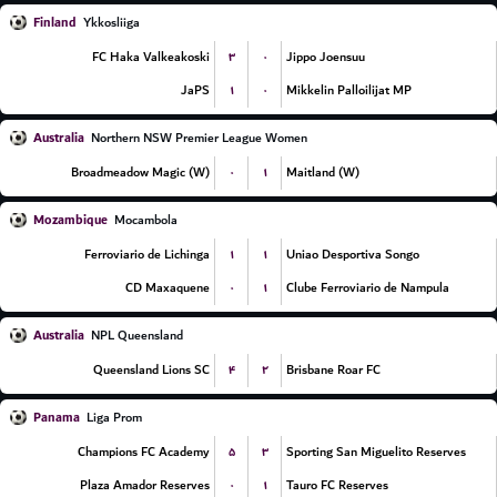
Finland
Ykkosliiga
۳
۰
FC Haka Valkeakoski
Jippo Joensuu
۱
۰
JaPS
Mikkelin Palloilijat MP
Australia
Northern NSW Premier League Women
۰
۱
Broadmeadow Magic (W)
Maitland (W)
Mozambique
Mocambola
۱
۱
Ferroviario de Lichinga
Uniao Desportiva Songo
۰
۱
CD Maxaquene
Clube Ferroviario de Nampula
Australia
NPL Queensland
۴
۲
Queensland Lions SC
Brisbane Roar FC
Panama
Liga Prom
۵
۳
Champions FC Academy
Sporting San Miguelito Reserves
۰
۱
Plaza Amador Reserves
Tauro FC Reserves