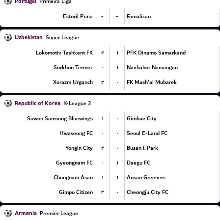
Portugal
Primeira Liga
-
-
Estoril Praia
Famalicao
Uzbekistan
Super League
۲
۱
Lokomotiv Tashkent FK
PFK Dinamo Samarkand
۰
۱
Surkhon Termez
Navbahor Namangan
۲
۰
Xorazm Urganch
FK Mash'al Mubarek
Republic of Korea
K-League 2
۱
۰
Suwon Samsung Bluewings
Gimhae City
۰
۰
Hwaseong FC
Seoul E-Land FC
۲
۰
Yongin City
Busan I. Park
۰
۱
Gyeongnam FC
Daegu FC
۱
۱
Chungnam Asan
Ansan Greeners
۳
۰
Gimpo Citizen
Cheongju City FC
Armenia
Premier League