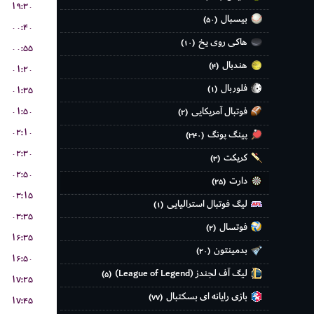
۱۹:۳۰
بیسبال
(۵۰)
۰۰:۴۰
هاکی روی یخ
(۱۰)
۰۰:۵۵
هندبال
(۴)
۰۱:۲۰
فلوربال
۰۱:۳۵
(۱)
فوتبال آمریکایی
۰۱:۵۰
(۲)
۰۲:۱۰
پینگ پونگ
(۳۴۰)
۰۲:۳۰
کریکت
(۳)
۰۲:۵۰
دارت
(۲۵)
۰۳:۱۵
لیگ فوتبال استرالیایی
(۱)
۰۳:۳۵
فوتسال
(۲)
۱۶:۳۵
بدمینتون
(۲۰)
۱۶:۵۰
لیگ آف لجندز (League of Legend)
(۵)
۱۷:۲۵
بازی رایانه ای بسکتبال
(۷۷)
۱۷:۴۵