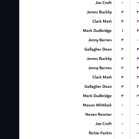
Joe Croft
-
-
James Buckby
۴
۳
Clark Matt
۴
۲
Mark Dudbridge
۱
۴
Jonny Barnes
۴
۰
Gallagher Dean
۲
۴
James Buckby
۲
۴
Jonny Barnes
۳
۴
Clark Matt
۴
۳
Gallagher Dean
۴
۳
Mark Dudbridge
۴
۳
Mason Whitlock
-
-
Neven Resetar
-
-
Joe Croft
-
-
Richie Parkin
-
-