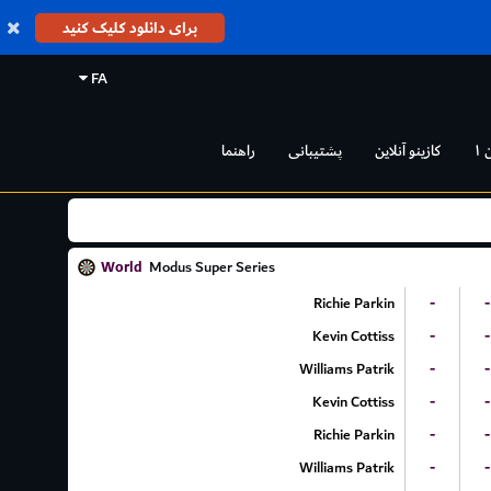
برای دانلود کلیک کنید
FA
 ۱
کازینو آنلاین
پشتیبانی
راهنما
World
Modus Super Series
Richie Parkin
-
-
Kevin Cottiss
-
-
Williams Patrik
-
-
Kevin Cottiss
-
-
Richie Parkin
-
-
Williams Patrik
-
-