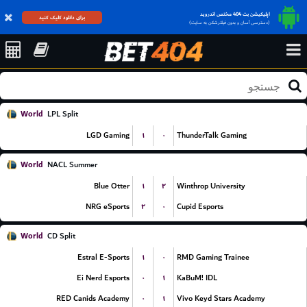
اپلیکیشن بت 404 مختص اندروید
برای دانلود کلیک کنید
(دسترسی آسان و بدون فیلترشکن به سایت)
World
LPL Split
۱
۰
LGD Gaming
ThunderTalk Gaming
World
NACL Summer
۱
۲
Blue Otter
Winthrop University
۲
۰
NRG eSports
Cupid Esports
World
CD Split
۱
۰
Estral E-Sports
RMD Gaming Trainee
۰
۱
Ei Nerd Esports
KaBuM! IDL
۰
۱
RED Canids Academy
Vivo Keyd Stars Academy