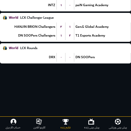
۱
۰
INTZ
paiN Gaming Academy
World
LCK Challenger League
۲
۱
HANJIN BRION Challengers
Gen.G Global Academy
۱
۲
DN SOOPers Challengers
T1 Esports Academy
World
LCK Rounds
۰
۰
DRX
DN SOOPers
.
پیش بینی ورزشی
پیش بینی زنده
نتایج زنده
کازینو آنلاین
حساب کاربری