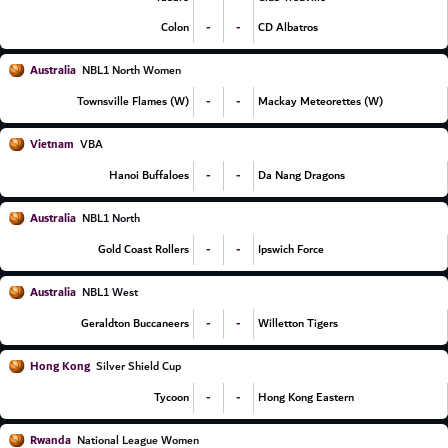
-
-
Colon
CD Albatros
Australia
NBL1 North Women
-
-
Townsville Flames (W)
Mackay Meteorettes (W)
Vietnam
VBA
-
-
Hanoi Buffaloes
Da Nang Dragons
Australia
NBL1 North
-
-
Gold Coast Rollers
Ipswich Force
Australia
NBL1 West
-
-
Geraldton Buccaneers
Willetton Tigers
Hong Kong
Silver Shield Cup
-
-
Tycoon
Hong Kong Eastern
Rwanda
National League Women