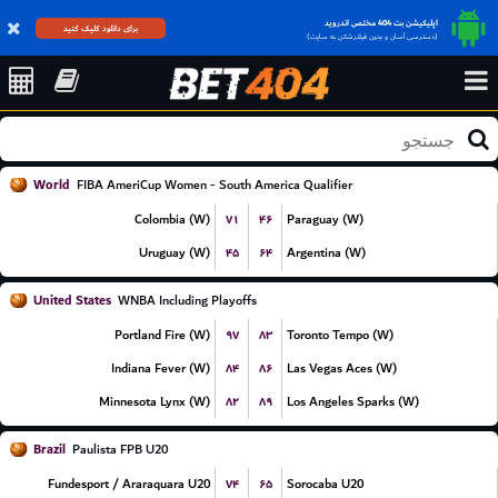
اپلیکیشن بت 404 مختص اندروید
برای دانلود کلیک کنید
(دسترسی آسان و بدون فیلترشکن به سایت)
World
FIBA AmeriCup Women - South America Qualifier
۷۱
۴۶
Colombia (W)
Paraguay (W)
۴۵
۶۴
Uruguay (W)
Argentina (W)
United States
WNBA Including Playoffs
۹۷
۸۳
Portland Fire (W)
Toronto Tempo (W)
۸۴
۸۶
Indiana Fever (W)
Las Vegas Aces (W)
۸۲
۸۹
Minnesota Lynx (W)
Los Angeles Sparks (W)
Brazil
Paulista FPB U20
۷۴
۶۵
Fundesport / Araraquara U20
Sorocaba U20