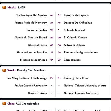
Mexico
LNBP
۸۲
۸۶
Diablos Rojos Del Mexico
Freseros de Irapuato
۸۶
۹۲
Fuerza Regia de Monterey
Dorados De Chihuahua
۷۳
۸۰
Lobos de Puebla
Soles de Mexicali
۸۲
۷۵
Santos de San Luis Potosi
El Calor de Cancun
۸۳
۹۵
Abejas de Leon
Astros de Jalisco
۶۹
۸۸
Gambusinos de Fresnillo
Panteras de Aguascalientes
۹۸
۷۶
Mineros de Zacatecas
Correcaminos
World
Friendly Club Matches
۳۰
۴۱
Lee Ming Institute of Technology
Keelung Black Kites
-
-
Fu Jen Catholic University
National Taiwan University of Arts
-
-
Bank of Taiwan
National Formosa University
China
U19 Championship