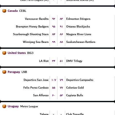
Canada
CEBL
۹۲
۸۳
Vancouver Bandits
Edmonton Stingers
۹۵
۹۱
Brampton Honey Badgers
Ottawa Blackjacks
۸۴
۸۶
Scarborough Shooting Stars
Niagara River Lions
۹۹
۸۸
Winnipeg Sea Bears
Saskatchewan Rattlers
United States
BIG3
۳۴
۵۱
LA Riot
DMV Trilogy
Paraguay
LNB
۱۰۷
۷۹
Deportivo San Jose
Deportivo Campoalto
۵۵
۷۷
Felix Perez Cardozo
Colonias Gold
۶۰
۵۳
San Alfonzo
Capiata Bulls
Uruguay
Metro League
-
-
Tabare
Club Trouville