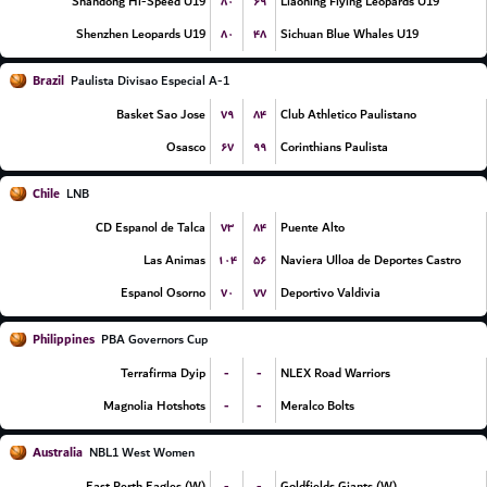
۸۰
۶۹
Shandong Hi-Speed U19
Liaoning Flying Leopards U19
۸۰
۴۸
Shenzhen Leopards U19
Sichuan Blue Whales U19
Brazil
Paulista Divisao Especial A-1
۷۹
۸۴
Basket Sao Jose
Club Athletico Paulistano
۶۷
۹۹
Osasco
Corinthians Paulista
Chile
LNB
۷۳
۸۴
CD Espanol de Talca
Puente Alto
۱۰۴
۵۶
Las Animas
Naviera Ulloa de Deportes Castro
۷۰
۷۷
Espanol Osorno
Deportivo Valdivia
Philippines
PBA Governors Cup
-
-
Terrafirma Dyip
NLEX Road Warriors
-
-
Magnolia Hotshots
Meralco Bolts
Australia
NBL1 West Women
-
-
East Perth Eagles (W)
Goldfields Giants (W)