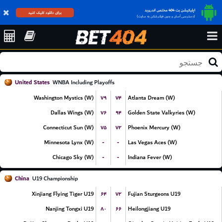
اپلیکیشن بت 404 مختص اندروید
برای دانلود کلیک کنید
(دسترسی آسان و بدون فیلترشکن به سایت)
United States
WNBA Including Playoffs
۷۹
۷۴
Washington Mystics (W)
Atlanta Dream (W)
۷۶
۹۴
Dallas Wings (W)
Golden State Valkyries (W)
۷۵
۷۲
Connecticut Sun (W)
Phoenix Mercury (W)
-
-
Minnesota Lynx (W)
Las Vegas Aces (W)
-
-
Chicago Sky (W)
Indiana Fever (W)
China
U19 Championship
۶۴
۷۲
Xinjiang Flying Tiger U19
Fujian Sturgeons U19
۸۰
۶۶
Nanjing Tongxi U19
Heilongjiang U19