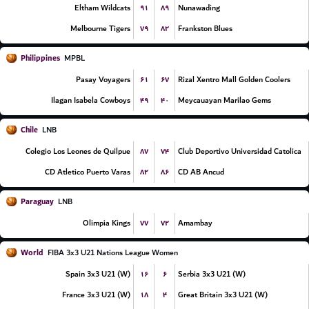
۹۱
۸۹
Eltham Wildcats
Nunawading
۷۹
۸۲
Melbourne Tigers
Frankston Blues
Philippines
MPBL
۶۱
۶۷
Pasay Voyagers
Rizal Xentro Mall Golden Coolers
۴۹
۴۰
Ilagan Isabela Cowboys
Meycauayan Marilao Gems
Chile
LNB
۸۷
۷۴
Colegio Los Leones de Quilpue
Club Deportivo Universidad Catolica
۸۲
۸۶
CD Atletico Puerto Varas
CD AB Ancud
Paraguay
LNB
۷۷
۷۲
Olimpia Kings
Amambay
World
FIBA 3x3 U21 Nations League Women
۱۶
۶
Spain 3x3 U21 (W)
Serbia 3x3 U21 (W)
۱۸
۴
France 3x3 U21 (W)
Great Britain 3x3 U21 (W)