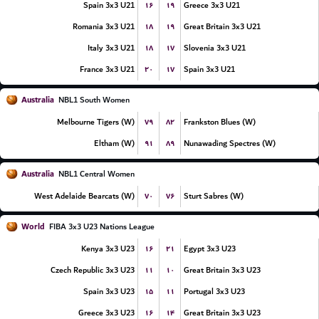
۱۶
۱۹
Spain 3x3 U21
Greece 3x3 U21
۱۸
۱۹
Romania 3x3 U21
Great Britain 3x3 U21
۱۸
۱۷
Italy 3x3 U21
Slovenia 3x3 U21
۲۰
۱۷
France 3x3 U21
Spain 3x3 U21
Australia
NBL1 South Women
۷۹
۸۲
Melbourne Tigers (W)
Frankston Blues (W)
۹۱
۸۹
Eltham (W)
Nunawading Spectres (W)
Australia
NBL1 Central Women
۷۰
۷۶
West Adelaide Bearcats (W)
Sturt Sabres (W)
World
FIBA 3x3 U23 Nations League
۱۶
۲۱
Kenya 3x3 U23
Egypt 3x3 U23
۱۱
۱۰
Czech Republic 3x3 U23
Great Britain 3x3 U23
۱۵
۱۱
Spain 3x3 U23
Portugal 3x3 U23
۱۶
۱۴
Greece 3x3 U23
Great Britain 3x3 U23