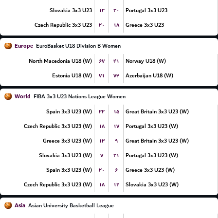
۱۲
۲۰
Slovakia 3x3 U23
Portugal 3x3 U23
۲۰
۱۸
Czech Republic 3x3 U23
Greece 3x3 U23
Europe
EuroBasket U18 Division B Women
۶۷
۴۱
North Macedonia U18 (W)
Norway U18 (W)
۷۱
۷۴
Estonia U18 (W)
Azerbaijan U18 (W)
World
FIBA 3x3 U23 Nations League Women
۲۲
۱۵
Spain 3x3 U23 (W)
Great Britain 3x3 U23 (W)
۱۸
۱۷
Czech Republic 3x3 U23 (W)
Portugal 3x3 U23 (W)
۱۳
۹
Greece 3x3 U23 (W)
Great Britain 3x3 U23 (W)
۷
۲۱
Slovakia 3x3 U23 (W)
Portugal 3x3 U23 (W)
۲۰
۶
Spain 3x3 U23 (W)
Greece 3x3 U23 (W)
۱۸
۱۲
Czech Republic 3x3 U23 (W)
Slovakia 3x3 U23 (W)
Asia
Asian University Basketball League