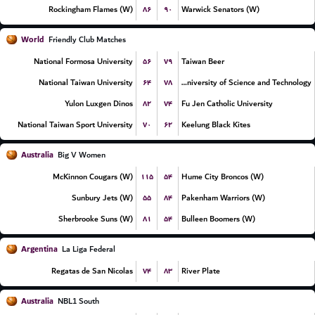
۸۶
۹۰
Rockingham Flames (W)
Warwick Senators (W)
World
Friendly Club Matches
۵۶
۷۹
National Formosa University
Taiwan Beer
۶۴
۷۸
National Taiwan University
Chien Hsin University of Science and Technology
۸۲
۷۴
Yulon Luxgen Dinos
Fu Jen Catholic University
۷۰
۶۲
National Taiwan Sport University
Keelung Black Kites
Australia
Big V Women
۱۱۵
۵۴
McKinnon Cougars (W)
Hume City Broncos (W)
۵۵
۸۴
Sunbury Jets (W)
Pakenham Warriors (W)
۸۱
۵۴
Sherbrooke Suns (W)
Bulleen Boomers (W)
Argentina
La Liga Federal
۷۴
۸۳
Regatas de San Nicolas
River Plate
Australia
NBL1 South