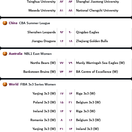
۸۲
۸۴
Tsinghua University
Shanghai Jiaotong University
۸۱
۸۸
Waseda University
National Chengchi University
China
CBA Summer League
۹۲
۹۰
Shenzhen Leopards
Qingdao Eagles
۱۶
۱۸
Jiangsu Dragons
Zhejiang Golden Bulls
Australia
NBL1 East Women
۷۷
۷۹
Norths Bears (W)
Manly Warringah Sea Eagles (W)
۷۴
۶۳
Bankstown Bruins (W)
BA Centre of Excellence (W)
World
FIBA 3x3 Series Women
۱۷
۱۴
Yanjing 3x3 (W)
Riga 3x3 (W)
۱۵
۲۱
Poland 3x3 (W)
Belgium 3x3 (W)
۱۴
۷
Ireland 3x3 (W)
Riga 3x3 (W)
۸
۱۶
Romania 3x3 (W)
Belgium 3x3 (W)
۲۱
۱۴
Yanjing 3x3 (W)
Ireland 3x3 (W)