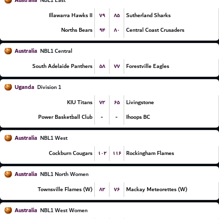
Australia
NBL1 East
۷۹
۸۵
Illawarra Hawks II
Sutherland Sharks
۹۴
۸۰
Norths Bears
Central Coast Crusaders
Australia
NBL1 Central
۵۸
۷۷
South Adelaide Panthers
Forestville Eagles
Uganda
Division 1
۷۲
۶۵
KIU Titans
Livingstone
-
-
Power Basketball Club
Ihoops BC
Australia
NBL1 West
۱۰۲
۱۱۶
Cockburn Cougars
Rockingham Flames
Australia
NBL1 North Women
۸۲
۷۶
Townsville Flames (W)
Mackay Meteorettes (W)
Australia
NBL1 West Women