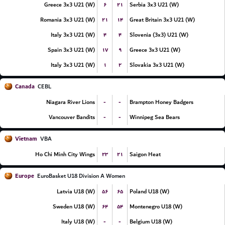
۶
۲۱
Greece 3x3 U21 (W)
Serbia 3x3 U21 (W)
۲۱
۱۴
Romania 3x3 U21 (W)
Great Britain 3x3 U21 (W)
۴
۴
Italy 3x3 U21 (W)
Slovenia (3x3) U21 (W)
۱۷
۹
Spain 3x3 U21 (W)
Greece 3x3 U21 (W)
۱
۲
Italy 3x3 U21 (W)
Slovakia 3x3 U21 (W)
Canada
CEBL
-
-
Niagara River Lions
Brampton Honey Badgers
-
-
Vancouver Bandits
Winnipeg Sea Bears
Vietnam
VBA
۲۳
۲۱
Ho Chi Minh City Wings
Saigon Heat
Europe
EuroBasket U18 Division A Women
۵۶
۶۵
Latvia U18 (W)
Poland U18 (W)
۶۴
۵۴
Sweden U18 (W)
Montenegro U18 (W)
-
-
Italy U18 (W)
Belgium U18 (W)