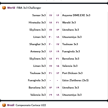
World
FIBA 3x3 Challenger
۱۷
۱۶
Sansar 3x3
Aoyama DIME.EXE 3x3
۱۸
۲۱
Hiratsuka 3x3
Warabi 3x3
۱۷
۱۳
Skyliners 3x3
Uenohara 3x3
۲۰
۱۸
Liman 3x3
Utsunomiya 3x3
۲۰
۱۷
Shanghai 3x3
Toulouse 3x3
۱۶
۱۹
Antwerp 3x3
Fuengirola 3x3
۱۸
۲۱
Skyliners 3x3
Barcelona 3x3
۱۷
۱۵
Liman 3x3
Valencia 3x3
۲۱
۱۲
Toulouse 3x3
Port Dickson 3x3
-
-
Fuengirola 3x3
Uzice Zlatiborac (3x3)
۱۳
۱۹
Barcelona 3x3
Uenohara 3x3
۱۹
۱۸
Valencia 3x3
Utsunomiya 3x3
Brazil
Campeonato Carioca U22