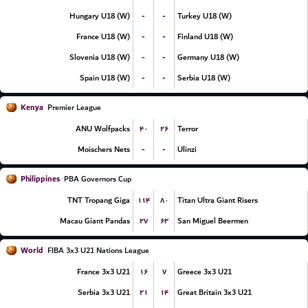
-
-
Hungary U18 (W)
Turkey U18 (W)
-
-
France U18 (W)
Finland U18 (W)
-
-
Slovenia U18 (W)
Germany U18 (W)
-
-
Spain U18 (W)
Serbia U18 (W)
Kenya
Premier League
۴۰
۲۶
ANU Wolfpacks
Terror
-
-
Moischers Nets
Ulinzi
Philippines
PBA Governors Cup
۱۱۴
۸۰
TNT Tropang Giga
Titan Ultra Giant Risers
۲۷
۶۳
Macau Giant Pandas
San Miguel Beermen
World
FIBA 3x3 U21 Nations League
۱۶
۷
France 3x3 U21
Greece 3x3 U21
۲۱
۱۴
Serbia 3x3 U21
Great Britain 3x3 U21