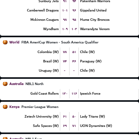
۹۱
۹۴
Sunbury Jets
Pakenham Warriors
۱۰۱
۹۶
Camberwell Dragons
Gippsland United
۹۸
۹۵
Mckinnon Cougars
Hume City Broncos
۱۰۹
۱۰۲
Wyndham
Warrandyte Venom
World
FIBA AmeriCup Women - South America Qualifier
۷۸
۵۱
Colombia (W)
Chile (W)
۷۴
۴۶
Brazil (W)
Paraguay (W)
-
-
Uruguay (W)
Chile (W)
Australia
NBL1 North
۱۲۰
۱۱۶
Gold Coast Rollers
Ipswich Force
Kenya
Premier League Women
۶۱
۵۰
Zetech University (W)
Lady Titans (W)
۶۹
۷۱
Safe Spaces (W)
UON Dynamites (W)