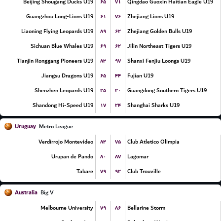
۶۵
۷۱
Beijing Shougang Ducks U19
Qingdao Guoxin Haitian Eagle U19
۶۱
۷۶
Guangzhou Long-Lions U19
Zhejiang Lions U19
۸۹
۶۲
Liaoning Flying Leopards U19
Zhejiang Golden Bulls U19
۶۹
۶۲
Sichuan Blue Whales U19
Jilin Northeast Tigers U19
۸۳
۹۷
Tianjin Ronggang Pioneers U19
Shanxi Fenjiu Loongs U19
۶۵
۴۴
Jiangsu Dragons U19
Fujian U19
۲۵
۲۰
Shenzhen Leopards U19
Guangdong Southern Tigers U19
۱۷
۲۴
Shandong Hi-Speed U19
Shanghai Sharks U19
Uruguay
Metro League
۸۴
۷۵
Verdirrojo Montevideo
Club Atletico Olimpia
۸۰
۸۷
Urupan de Pando
Lagomar
۷۹
۹۲
Tabare
Club Trouville
Australia
Big V
۷۹
۸۶
Melbourne University
Bellarine Storm