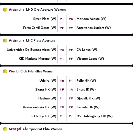
Argentina
LHD Oro Apertura Women
۳۱
۲۵
River Plate (W)
Mariano Acosta (W)
۳۴
۲۷
Ferro Carril Oeste (W)
Argentinos Juniors (W)
Argentina
LHC Plata Apertura
۲۸
۲۳
Universidad De Buenos Aires (W)
CA Lanus (W)
۳۱
۳۳
CID Mariano Moreno (W)
Vicente Lopez (W)
World
Club Friendlies Women
۲۵
۳۱
Utleira (W)
Follo HK (W)
۳۴
۱۹
Skara HK (W)
Skuru IK (W)
۳۱
۲۷
Haslum (W)
Gjoevik HK (W)
۲۷
۲۴
Vasteraasirsta HK (W)
Skovde HF (W)
۳۰
۲۰
IF Hallby HK (W)
OV Helsingborg HK (W)
Senegal
Championnat Elite Women