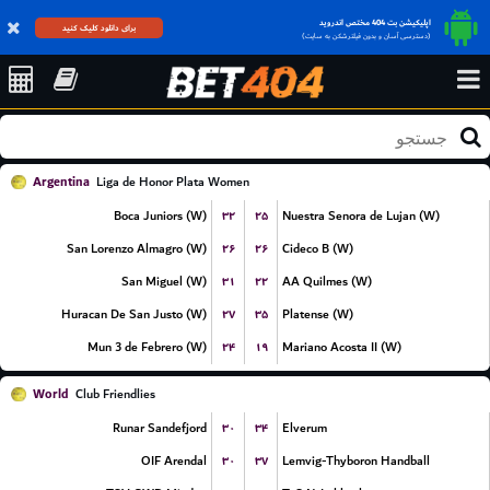
اپلیکیشن بت 404 مختص اندروید
برای دانلود کلیک کنید
(دسترسی آسان و بدون فیلترشکن به سایت)
Argentina
Liga de Honor Plata Women
۳۲
۲۵
Boca Juniors (W)
Nuestra Senora de Lujan (W)
۲۶
۲۶
San Lorenzo Almagro (W)
Cideco B (W)
۳۱
۲۲
San Miguel (W)
AA Quilmes (W)
۲۷
۳۵
Huracan De San Justo (W)
Platense (W)
۲۴
۱۹
Mun 3 de Febrero (W)
Mariano Acosta II (W)
World
Club Friendlies
۳۰
۳۴
Runar Sandefjord
Elverum
۳۰
۳۷
OIF Arendal
Lemvig-Thyboron Handball