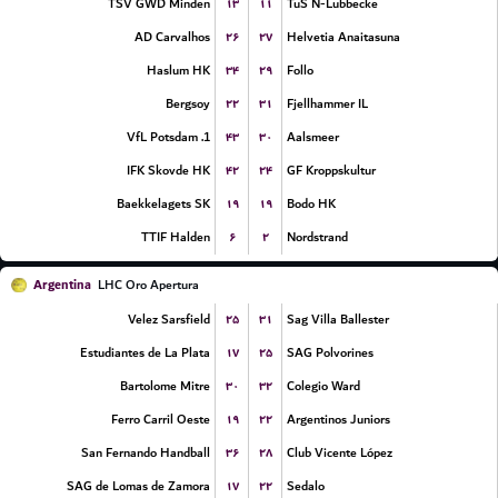
۱۳
۱۱
TSV GWD Minden
TuS N-Lubbecke
۲۶
۲۷
AD Carvalhos
Helvetia Anaitasuna
۳۴
۲۹
Haslum HK
Follo
۲۲
۳۱
Bergsoy
Fjellhammer IL
۴۳
۳۰
1. VfL Potsdam
Aalsmeer
۴۲
۲۴
IFK Skovde HK
GF Kroppskultur
۱۹
۱۹
Baekkelagets SK
Bodo HK
۶
۲
TTIF Halden
Nordstrand
Argentina
LHC Oro Apertura
۲۵
۳۱
Velez Sarsfield
Sag Villa Ballester
۱۷
۲۵
Estudiantes de La Plata
SAG Polvorines
۳۰
۳۲
Bartolome Mitre
Colegio Ward
۱۹
۲۲
Ferro Carril Oeste
Argentinos Juniors
۳۶
۲۸
San Fernando Handball
Club Vicente López
۱۷
۲۲
SAG de Lomas de Zamora
Sedalo