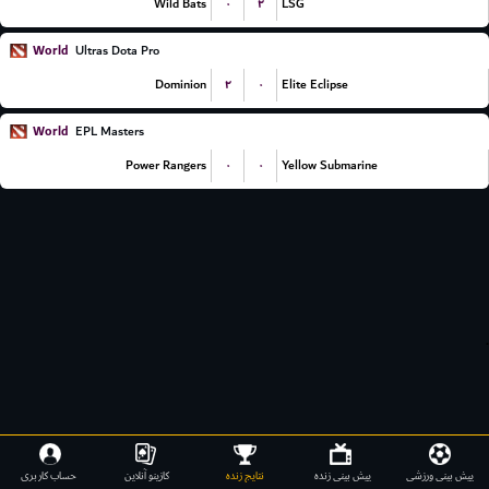
۰
۲
Wild Bats
LSG
World
Ultras Dota Pro
۲
۰
Dominion
Elite Eclipse
World
EPL Masters
۰
۰
Power Rangers
Yellow Submarine
.
پیش بینی ورزشی
پیش بینی زنده
نتایج زنده
کازینو آنلاین
حساب کاربری