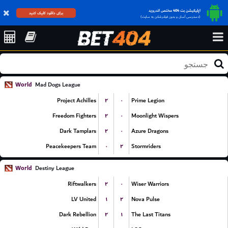
اپلیکیشن بت 404 مختص اندروید
برای دانلود کلیک کنید
(دسترسی آسان و بدون فیلترشکن به سایت)
World
Mad Dogs League
۲
۰
Project Achilles
Prime Legion
۲
۰
Freedom Fighters
Moonlight Wispers
۲
۰
Dark Tamplars
Azure Dragons
۰
۲
Peacekeepers Team
Stormriders
World
Destiny League
۲
۰
Riftwalkers
Wiser Warriors
۱
۲
LV United
Nova Pulse
۲
۱
Dark Rebellion
The Last Titans