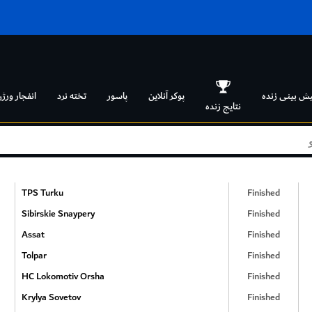
یش بینی زنده
پوکر آنلاین
پاسور
تخته نرد
انفجار ورژن
نتایج زنده
TPS Turku
Finished
Sibirskie Snaypery
Finished
Assat
Finished
Tolpar
Finished
HC Lokomotiv Orsha
Finished
Krylya Sovetov
Finished