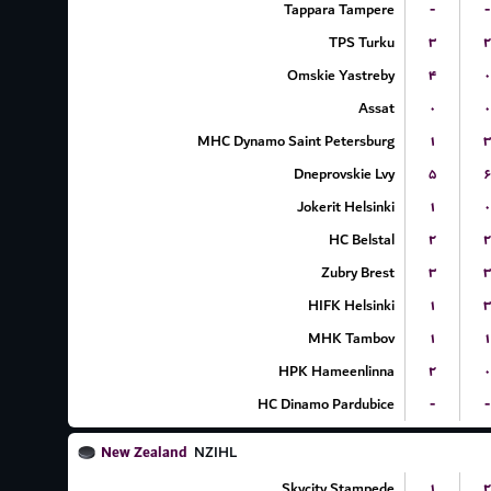
Tappara Tampere
-
-
TPS Turku
۳
۲
Omskie Yastreby
۴
۰
Assat
۰
۰
MHC Dynamo Saint Petersburg
۱
۳
Dneprovskie Lvy
۵
۶
Jokerit Helsinki
۱
۰
HC Belstal
۲
۲
Zubry Brest
۳
۳
HIFK Helsinki
۱
۳
MHK Tambov
۱
۱
HPK Hameenlinna
۲
۰
HC Dinamo Pardubice
-
-
New Zealand
NZIHL
Skycity Stampede
۱
۲