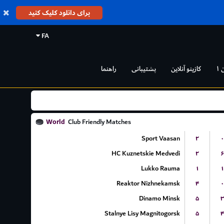
برای دانلود کلیک کنید
FA
 ۱
کازینو آنلاین
پشتیبانی
راهنما
World
Club Friendly Matches
Sport Vaasan
۲
۰
HC Kuznetskie Medvedi
۲
۶
Lukko Rauma
۱
۱
Reaktor Nizhnekamsk
۴
۰
Dinamo Minsk
۵
۳
Stalnye Lisy Magnitogorsk
۵
۴