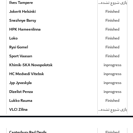
Ilves Tampere
بازی شروع نشده است
Jokerit Helsinki
Finished
Snezhnye Barsy
Finished
HPK Hameenlinna
Finished
Loko
Finished
Rysi Gomel
Finished
Sport Vaasan
Finished
Khimik-SKA Novopolotsk
inprogress
HC Medvedi Vitebsk
inprogress
Jyp Jyvaskyla
inprogress
Dizelist Penza
inprogress
Lukko Rauma
Finished
VLCI Zilina
بازی شروع نشده است
Canterbury Red Devils
Finished