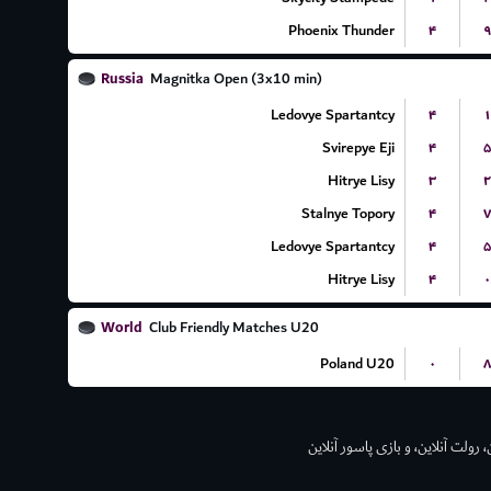
Phoenix Thunder
۴
۹
Russia
Magnitka Open (3x10 min)
Ledovye Spartantcy
۴
۱
Svirepye Eji
۴
۵
Hitrye Lisy
۳
۲
Stalnye Topory
۴
۷
Ledovye Spartantcy
۴
۵
Hitrye Lisy
۴
۰
World
Club Friendly Matches U20
Poland U20
۰
۸
 رولت آنلاین، و بازی پاسور آنلاین