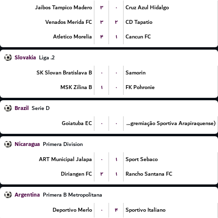
۳
۰
Jaibos Tampico Madero
Cruz Azul Hidalgo
۳
۲
Venados Merida FC
CD Tapatio
۴
۱
Atletico Morelia
Cancun FC
Slovakia
2. Liga
۰
۰
SK Slovan Bratislava B
Samorin
۱
۰
MSK Zilina B
FK Pohronie
Brazil
Serie D
۰
۰
Goiatuba EC
ASA (Agremiação Sportiva Arapiraquense)
Nicaragua
Primera Division
۰
۱
ART Municipal Jalapa
Sport Sebaco
۲
۱
Diriangen FC
Rancho Santana FC
Argentina
Primera B Metropolitana
۰
۴
Deportivo Merlo
Sportivo Italiano