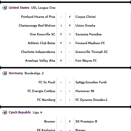
United States
USL League One
۰
۲
Portland Hearts of Pine
Corpus Christi
۱
۳
Chattanooga Red Wolves
Union Omaha
۲
۱
One Knoxville SC
Sarasota Paradise
۲
۱
Athletic Club Boise
Forward Madison FC
۱
۰
Charlotte Independence
Greenville Triumph SC
۳
۰
Antelope Valley Alta
Fort Wayne FC
Germany
2. Bundesliga
-
-
FC St. Pauli
SpVgg Greuther Furth
-
-
FC Energie Cottbus
Hannover 96
-
-
FC Nurnberg
1.FC Dynamo Dresden
Czech Republic
4. Liga
۰
۳
Brumov
SK Prostejov B
-
-
FK Kozlovice
Bzenec