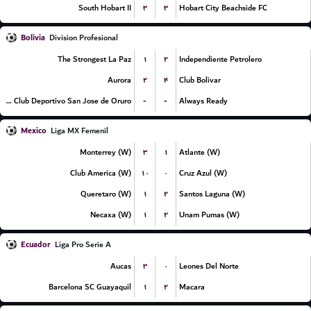
۳
۳
South Hobart II
Hobart City Beachside FC
Bolivia
Division Profesional
۱
۲
The Strongest La Paz
Independiente Petrolero
۲
۴
Aurora
Club Bolivar
-
-
GV Club Deportivo San Jose de Oruro
Always Ready
Mexico
Liga MX Femenil
۳
۱
Monterrey (W)
Atlante (W)
۱۰
۰
Club America (W)
Cruz Azul (W)
۱
۲
Queretaro (W)
Santos Laguna (W)
۱
۲
Necaxa (W)
Unam Pumas (W)
Ecuador
Liga Pro Serie A
۳
۰
Aucas
Leones Del Norte
۱
۲
Barcelona SC Guayaquil
Macara