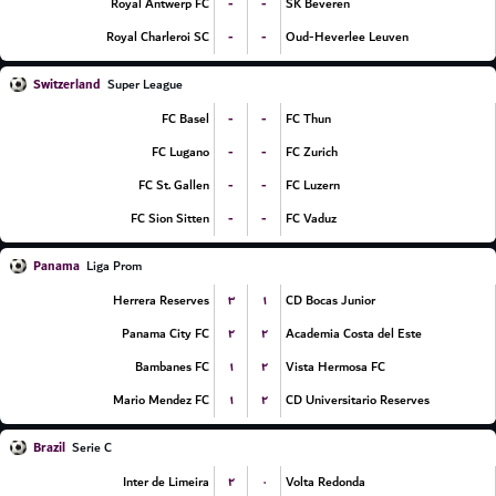
-
-
Royal Antwerp FC
SK Beveren
-
-
Royal Charleroi SC
Oud-Heverlee Leuven
Switzerland
Super League
-
-
FC Basel
FC Thun
-
-
FC Lugano
FC Zurich
-
-
FC St. Gallen
FC Luzern
-
-
FC Sion Sitten
FC Vaduz
Panama
Liga Prom
۳
۱
Herrera Reserves
CD Bocas Junior
۲
۲
Panama City FC
Academia Costa del Este
۱
۲
Bambanes FC
Vista Hermosa FC
۱
۲
Mario Mendez FC
CD Universitario Reserves
Brazil
Serie C
۲
۰
Inter de Limeira
Volta Redonda