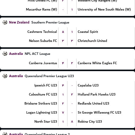
۳
۰
Hills United FC (W)
Western City Rangers (W)
۰
۱
Macarthur Rams (W)
University of New South Wales (W)
New Zealand
Southern Premier League
۵
۱
Cashmere Technical
Coastal Spirit
۳
۳
Nelson Suburbs FC
Christchurch United
Australia
NPL ACT League
۴
۲
Canberra Juventus
Canberra White Eagles FC
Australia
Queensland Premier League U23
۴
۰
Ipswich FC U23
Capalaba U23
۱
۲
Caboolture FC U23
Holland Park Hawks U23
۲
۰
Brisbane Strikers U23
Redlands United U23
۷
۰
Logan Lightning U23
St George Willawong FC U23
۱
۸
North Star U23
Robina City U23
Australia
Queensland Premier League 2