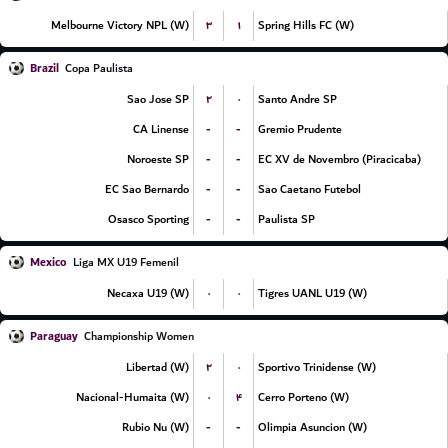
۳
۱
Melbourne Victory NPL (W)
Spring Hills FC (W)
Brazil
Copa Paulista
۲
۰
Sao Jose SP
Santo Andre SP
-
-
CA Linense
Gremio Prudente
-
-
Noroeste SP
EC XV de Novembro (Piracicaba)
-
-
EC Sao Bernardo
Sao Caetano Futebol
-
-
Osasco Sporting
Paulista SP
Mexico
Liga MX U19 Femenil
۰
۰
Necaxa U19 (W)
Tigres UANL U19 (W)
Paraguay
Championship Women
۲
۰
Libertad (W)
Sportivo Trinidense (W)
۰
۴
Nacional-Humaita (W)
Cerro Porteno (W)
-
-
Rubio Nu (W)
Olimpia Asuncion (W)