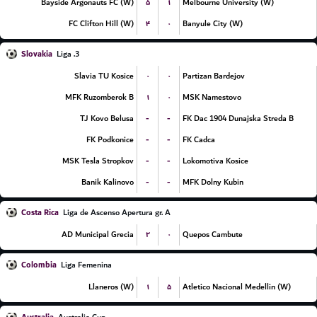
۵
۱
Bayside Argonauts FC (W)
Melbourne University (W)
۴
۰
FC Clifton Hill (W)
Banyule City (W)
Slovakia
3. Liga
۰
۰
Slavia TU Kosice
Partizan Bardejov
۱
۰
MFK Ruzomberok B
MSK Namestovo
-
-
TJ Kovo Belusa
FK Dac 1904 Dunajska Streda B
-
-
FK Podkonice
FK Cadca
-
-
MSK Tesla Stropkov
Lokomotiva Kosice
-
-
Banik Kalinovo
MFK Dolny Kubin
Costa Rica
Liga de Ascenso Apertura gr. A
۲
۰
AD Municipal Grecia
Quepos Cambute
Colombia
Liga Femenina
۱
۵
Llaneros (W)
Atletico Nacional Medellin (W)