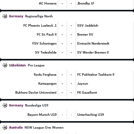
-
-
AC Horsens
Brondby I.F.
Germany
Regionalliga North
-
-
1. FC Phoenix Luebeck
SSV Jeddeloh
-
-
FC St. Pauli II
Bremer SV
-
-
FSV Schoningen
Eintracht Norderstedt
-
-
SV Todesfelde
SV Werder Bremen II
Uzbekistan
Pro League
-
-
Fardu Ferghana
FC Pakhtakor Tashkent II
-
-
Kattaqorgon
Jayxun
-
-
Bukhoro Davlat Universiteti
FK Gazalkent
Germany
Bundesliga U19
۰
۰
Bayern Munich U19
Unterhaching U19
Australia
NSW League One Women