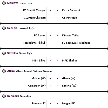
Moldova
Super Liga
-
-
FC Sheriff Tiraspol
Dacia Buiucani
-
-
FC Zimbru Chisinau
CS Petrocub
Georgia
Erovnuli Liga
-
-
FC Spaeri
Dinamo Tbilisi
-
-
Meshakhte Tkibuli
FC Samgurali Tskaltubo
Slovakia
Super Liga
-
-
MSK Zilina
MFK Skalica
Africa
Africa Cup of Nations Women
-
-
Malawi (W)
Ghana (W)
-
-
Cameroon (W)
Nigeria (W)
Denmark
Superliga
-
-
Randers FC
Lyngby BK