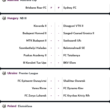
Australia
Australia Cup
۲
۴
Brisbane Roar FC
Sydney FC
Hungary
NB III
۰
۰
Kisvarda II
Diosgyori VTK II
۰
۰
Budapest Honved II
Szeged-Csanad Grosics II
-
-
MTK Budapest II
Szekszardi Ufc
-
-
Szombathelyi Haladas
Balatonalmadi SE
۰
۰
Puskas Academy II
FC Tatabanya
-
-
III Keruleti Tue Upe
BKV Elore
Ukraine
Premier League
-
-
FC Epitsentr Dunayivtsi
Shakhtar Donetsk
-
-
Veres Rivne
FC Dynamo Kiev
-
-
FC Zorya Luhansk
FC Kryvbas Kriviy Rih
Poland
Ekstraklasa