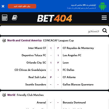
اپلیکیشن بت 404 مختص اندروید
برای دانلود کلیک کنید
(دسترسی آسان و بدون فیلترشکن به سایت)
North and Central America
CONCACAF Leagues Cup
۱
۲
Inter Miami CF
CF Rayados de Monterrey
۰
۱
Deportivo Toluca FC
Los Angeles FC
۱
۲
Orlando City SC
Leon
۰
۱
CD Chivas de Guadalajara
FC Dallas
۴
۰
Real Salt Lake
CF Atlante
-
-
Seattle Sounders
Gallos Blancos Queretaro
World
Friendly Club Matches
-
-
Arsenal
Borussia Dortmund