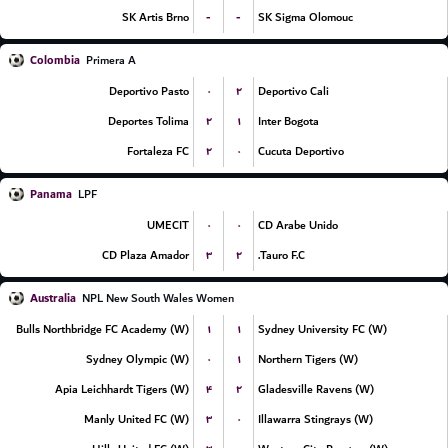
-
-
SK Artis Brno
SK Sigma Olomouc
Colombia
Primera A
۰
۲
Deportivo Pasto
Deportivo Cali
۲
۱
Deportes Tolima
Inter Bogota
۲
۰
Fortaleza FC
Cucuta Deportivo
Panama
LPF
۰
۰
UMECIT
CD Arabe Unido
۳
۲
CD Plaza Amador
Tauro F.C.
Australia
NPL New South Wales Women
۱
۱
Bulls Northbridge FC Academy (W)
Sydney University FC (W)
۰
۱
Sydney Olympic (W)
Northern Tigers (W)
۴
۲
Apia Leichhardt Tigers (W)
Gladesville Ravens (W)
۳
۰
Manly United FC (W)
Illawarra Stingrays (W)