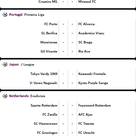
-
-
Cruzeiro MG
Mirassol FC
Portugal
Primeira Liga
-
-
FC Porto
FC Alverca
-
-
SL Benfica
Academico Viseu
-
-
Moreirense
SC Braga
-
-
Gil Vicente
Rio Ave
Japan
J League
۰
۰
Tokyo Verdy 1969
Kawasaki Frontale
-
-
V-Varen Nagasaki
Kyoto Purple Sanga
Netherlands
Eredivisie
-
-
Sparta Rotterdam
Feyenoord Rotterdam
-
-
FC Zwolle
AFC Ajax
-
-
SC Heerenveen
FC Twente
-
-
FC Groningen
FC Utrecht