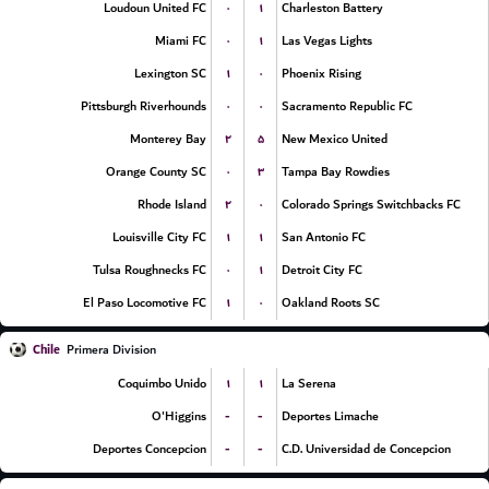
۰
۱
Loudoun United FC
Charleston Battery
۰
۱
Miami FC
Las Vegas Lights
۱
۰
Lexington SC
Phoenix Rising
۰
۰
Pittsburgh Riverhounds
Sacramento Republic FC
۲
۵
Monterey Bay
New Mexico United
۰
۳
Orange County SC
Tampa Bay Rowdies
۲
۰
Rhode Island
Colorado Springs Switchbacks FC
۱
۱
Louisville City FC
San Antonio FC
۰
۱
Tulsa Roughnecks FC
Detroit City FC
۱
۰
El Paso Locomotive FC
Oakland Roots SC
Chile
Primera Division
۱
۱
Coquimbo Unido
La Serena
-
-
O'Higgins
Deportes Limache
-
-
Deportes Concepcion
C.D. Universidad de Concepcion