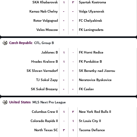
۱
۳
SKA Khabarovsk
Spartak Kostroma
-
-
Kamaz Nab Chelny
Volga Ulyanovsk
-
-
Rotor Volgograd
FC Chelyabinsk
-
-
Veles Moscow
FK Leningradets
Czech Republic
CFL, Group B
۱
۰
Jablonec B
FK Horni Redice
۱
۰
Hradec Kralove B
FK Pardubice B
-
-
SK Slovan Varnsdorf
SK Benatky nad Jizerou
-
-
TJ Sokol Zapy
Neratovice Byskovice
-
-
SK Sokol Brozany
FK Caslav
United States
MLS Next Pro League
۱
۲
Columbus Crew II
New York Red Bulls II
۰
۱
Colorado Rapids II
St Louis City II
۳
۱
North Texas SC
Tacoma Defiance