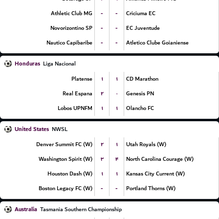
-
-
Athletic Club MG
Criciuma EC
-
-
Novorizontino SP
EC Juventude
-
-
Nautico Capibaribe
Atletico Clube Goianiense
Honduras
Liga Nacional
۱
۱
Platense
CD Marathon
۲
۰
Real Espana
Genesis PN
۱
۱
Lobos UPNFM
Olancho FC
United States
NWSL
۲
۱
Denver Summit FC (W)
Utah Royals (W)
۳
۴
Washington Spirit (W)
North Carolina Courage (W)
۱
۱
Houston Dash (W)
Kansas City Current (W)
-
-
Boston Legacy FC (W)
Portland Thorns (W)
Australia
Tasmania Southern Championship