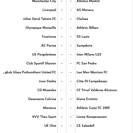
-
-
Manchester City
Atletico Madrid
-
-
Liverpool
AS Monaco
-
-
Johor Darul Takzim FC
Chelsea
-
-
Olympique Marseille
Athletic Bilbao
-
-
Frosinone
SS Lazio
-
-
AC Parma
Sampdoria
-
-
US Pergolettese
Inter Milano U23
-
-
Club Sportif Sfaxien
FC San Pedro
-
-
Bangkok Glass Pathumthani United FC
Lee Man Warriors FC
-
-
Juve Stabia
Citta DI Campobasso
۰
۰
CD Mostoles
CF Trival Valderas Alcorcon
-
-
Desenzano Calvina
Giana Erminio
-
-
Mantova
Athletic Carpi FC 1909
-
-
KVV Thes Sport
Lierse Kempenzonen
-
-
UE Olot
CE Sabadell