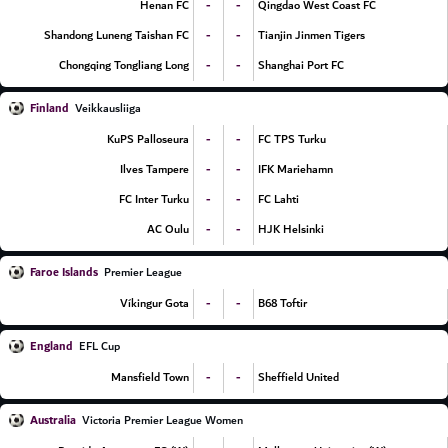
-
-
Henan FC
Qingdao West Coast FC
-
-
Shandong Luneng Taishan FC
Tianjin Jinmen Tigers
-
-
Chongqing Tongliang Long
Shanghai Port FC
Finland
Veikkausliiga
-
-
KuPS Palloseura
FC TPS Turku
-
-
Ilves Tampere
IFK Mariehamn
-
-
FC Inter Turku
FC Lahti
-
-
AC Oulu
HJK Helsinki
Faroe Islands
Premier League
-
-
Víkingur Gota
B68 Toftir
England
EFL Cup
-
-
Mansfield Town
Sheffield United
Australia
Victoria Premier League Women