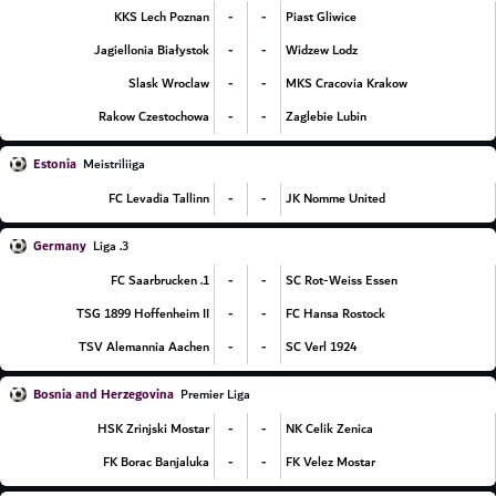
-
-
KKS Lech Poznan
Piast Gliwice
-
-
Jagiellonia Białystok
Widzew Lodz
-
-
Slask Wroclaw
MKS Cracovia Krakow
-
-
Rakow Czestochowa
Zaglebie Lubin
Estonia
Meistriliiga
-
-
FC Levadia Tallinn
JK Nomme United
Germany
3. Liga
-
-
1. FC Saarbrucken
SC Rot-Weiss Essen
-
-
TSG 1899 Hoffenheim II
FC Hansa Rostock
-
-
TSV Alemannia Aachen
SC Verl 1924
Bosnia and Herzegovina
Premier Liga
-
-
HSK Zrinjski Mostar
NK Celik Zenica
-
-
FK Borac Banjaluka
FK Velez Mostar