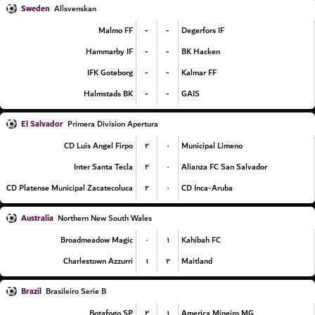
Sweden
Allsvenskan
-
-
Malmo FF
Degerfors IF
-
-
Hammarby IF
BK Hacken
-
-
IFK Goteborg
Kalmar FF
-
-
Halmstads BK
GAIS
El Salvador
Primera Division Apertura
۲
۰
CD Luis Angel Firpo
Municipal Limeno
۲
۰
Inter Santa Tecla
Alianza FC San Salvador
۲
۰
CD Platense Municipal Zacatecoluca
CD Inca-Aruba
Australia
Northern New South Wales
۰
۱
Broadmeadow Magic
Kahibah FC
۱
۲
Charlestown Azzurri
Maitland
Brazil
Brasileiro Serie B
۲
۱
Botafogo SP
America Mineiro MG