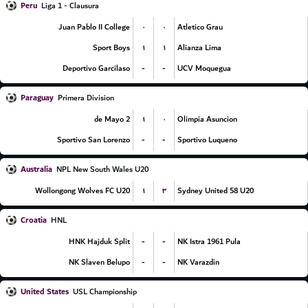
Peru
Liga 1 - Clausura
۰
۰
Juan Pablo II College
Atletico Grau
۱
۱
Sport Boys
Alianza Lima
-
-
Deportivo Garcilaso
UCV Moquegua
Paraguay
Primera Division
۱
۰
2 de Mayo
Olimpia Asuncion
-
-
Sportivo San Lorenzo
Sportivo Luqueno
Australia
NPL New South Wales U20
۱
۳
Wollongong Wolves FC U20
Sydney United 58 U20
Croatia
HNL
-
-
HNK Hajduk Split
NK Istra 1961 Pula
-
-
NK Slaven Belupo
NK Varazdin
United States
USL Championship