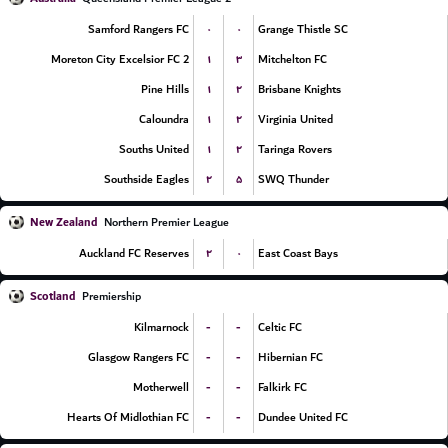
۰
۰
Samford Rangers FC
Grange Thistle SC
۱
۳
Moreton City Excelsior FC 2
Mitchelton FC
۱
۲
Pine Hills
Brisbane Knights
۱
۲
Caloundra
Virginia United
۱
۲
Souths United
Taringa Rovers
۲
۵
Southside Eagles
SWQ Thunder
New Zealand
Northern Premier League
۲
۰
Auckland FC Reserves
East Coast Bays
Scotland
Premiership
-
-
Kilmarnock
Celtic FC
-
-
Glasgow Rangers FC
Hibernian FC
-
-
Motherwell
Falkirk FC
-
-
Hearts Of Midlothian FC
Dundee United FC