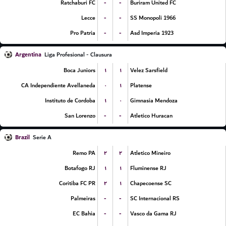
-
-
Ratchaburi FC
Buriram United FC
-
-
Lecce
SS Monopoli 1966
-
-
Pro Patria
Asd Imperia 1923
Argentina
Liga Profesional - Clausura
۱
۱
Boca Juniors
Velez Sarsfield
۰
۱
CA Independiente Avellaneda
Platense
۱
۰
Instituto de Cordoba
Gimnasia Mendoza
-
-
San Lorenzo
Atletico Huracan
Brazil
Serie A
۲
۲
Remo PA
Atletico Mineiro
۱
۱
Botafogo RJ
Fluminense RJ
۲
۱
Coritiba FC PR
Chapecoense SC
-
-
Palmeiras
SC Internacional RS
-
-
EC Bahia
Vasco da Gama RJ