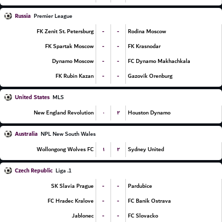
Russia
Premier League
-
-
FK Zenit St. Petersburg
Rodina Moscow
-
-
FK Spartak Moscow
FK Krasnodar
-
-
Dynamo Moscow
FC Dynamo Makhachkala
-
-
FK Rubin Kazan
Gazovik Orenburg
United States
MLS
۰
۲
New England Revolution
Houston Dynamo
Australia
NPL New South Wales
۱
۲
Wollongong Wolves FC
Sydney United
Czech Republic
1. Liga
-
-
SK Slavia Prague
Pardubice
-
-
FC Hradec Kralove
FC Banik Ostrava
-
-
Jablonec
FC Slovacko