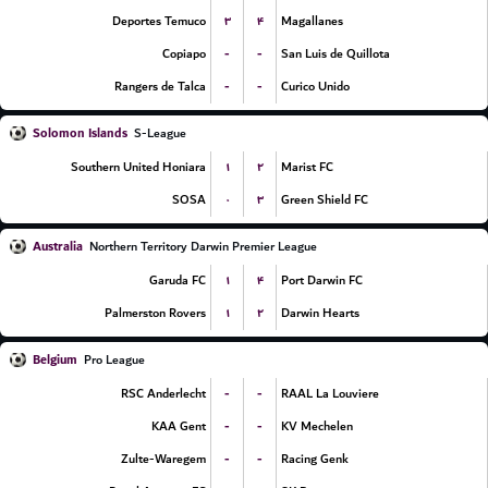
۳
۴
Deportes Temuco
Magallanes
-
-
Copiapo
San Luis de Quillota
-
-
Rangers de Talca
Curico Unido
Solomon Islands
S-League
۱
۲
Southern United Honiara
Marist FC
۰
۳
SOSA
Green Shield FC
Australia
Northern Territory Darwin Premier League
۱
۴
Garuda FC
Port Darwin FC
۱
۲
Palmerston Rovers
Darwin Hearts
Belgium
Pro League
-
-
RSC Anderlecht
RAAL La Louviere
-
-
KAA Gent
KV Mechelen
-
-
Zulte-Waregem
Racing Genk