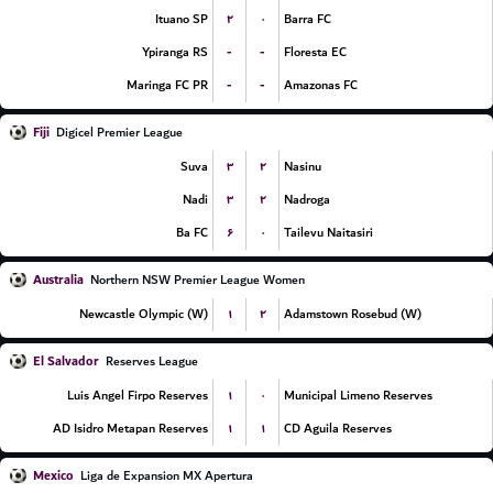
۲
۰
Ituano SP
Barra FC
-
-
Ypiranga RS
Floresta EC
-
-
Maringa FC PR
Amazonas FC
Fiji
Digicel Premier League
۳
۲
Suva
Nasinu
۳
۲
Nadi
Nadroga
۶
۰
Ba FC
Tailevu Naitasiri
Australia
Northern NSW Premier League Women
۱
۲
Newcastle Olympic (W)
Adamstown Rosebud (W)
El Salvador
Reserves League
۱
۰
Luis Angel Firpo Reserves
Municipal Limeno Reserves
۱
۱
AD Isidro Metapan Reserves
CD Aguila Reserves
Mexico
Liga de Expansion MX Apertura