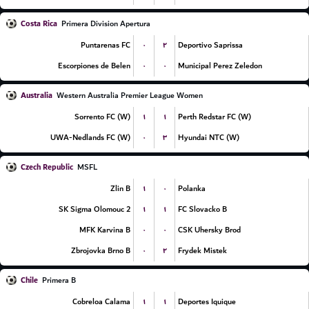
Costa Rica
Primera Division Apertura
۰
۲
Puntarenas FC
Deportivo Saprissa
۰
۰
Escorpiones de Belen
Municipal Perez Zeledon
Australia
Western Australia Premier League Women
۱
۱
Sorrento FC (W)
Perth Redstar FC (W)
۰
۳
UWA-Nedlands FC (W)
Hyundai NTC (W)
Czech Republic
MSFL
۱
۰
Zlin B
Polanka
۱
۱
SK Sigma Olomouc 2
FC Slovacko B
۰
۰
MFK Karvina B
CSK Uhersky Brod
۰
۲
Zbrojovka Brno B
Frydek Mistek
Chile
Primera B
۱
۱
Cobreloa Calama
Deportes Iquique