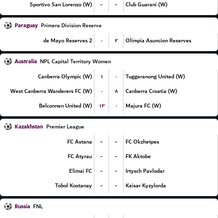
-
-
Sportivo San Lorenzo (W)
Club Guarani (W)
Paraguay
Primera Division Reserve
۰
۲
2 de Mayo Reserves
Olimpia Asuncion Reserves
Australia
NPL Capital Territory Women
۱
۰
Canberra Olympic (W)
Tuggeranong United (W)
۰
۸
West Canberra Wanderers FC (W)
Canberra Croatia (W)
۱۳
۰
Belconnen United (W)
Majura FC (W)
Kazakhstan
Premier League
-
-
FC Astana
FC Okzhetpes
-
-
FC Atyrau
FK Aktobe
-
-
Elimai FC
Irtysch Pavlodar
-
-
Tobol Kostanay
Kaisar Kyzylorda
Russia
FNL