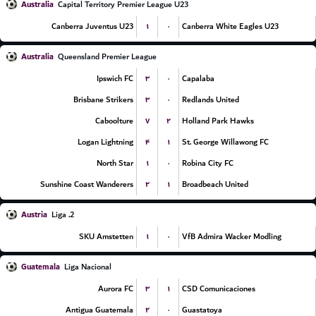
Australia
Capital Territory Premier League U23
۱
۰
Canberra Juventus U23
Canberra White Eagles U23
Australia
Queensland Premier League
۳
۰
Ipswich FC
Capalaba
۳
۰
Brisbane Strikers
Redlands United
۷
۲
Caboolture
Holland Park Hawks
۴
۱
Logan Lightning
St. George Willawong FC
۱
۰
North Star
Robina City FC
۲
۱
Sunshine Coast Wanderers
Broadbeach United
Austria
2. Liga
۱
۰
SKU Amstetten
VfB Admira Wacker Modling
Guatemala
Liga Nacional
۳
۱
Aurora FC
CSD Comunicaciones
۲
۰
Antigua Guatemala
Guastatoya