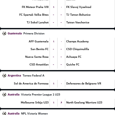
۱
۰
FK Meteor Praha VIII
FK Slavoj Vysehrad
-
-
FC Spartak Velka Bites
TJ Tatran Bohunice
-
-
TJ Sokol Lanzhot
Tatran Vsechovice
Guatemala
Primera Division
۱
۰
AFF Guatemala
Champs Academy
-
-
San Benito FC
CSD Chiquimulilla
-
-
Nueva Santa Rosa
Achuapa FC
-
-
CSD Amatitlan
Quiche FC
Argentina
Torneo Federal A
۱
۰
Sol de America de Formosa
Defensores de Belgrano VR
Australia
Victoria Premier League 1 U23
۱
۶
Melbourne Srbija U23
North Geelong Warriors U23
Australia
NPL Victoria Women