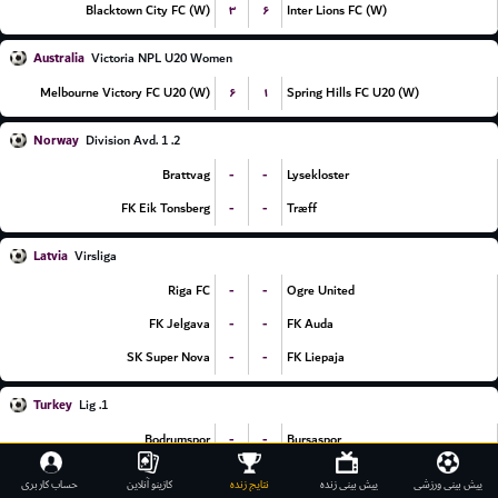
۳
۶
Blacktown City FC (W)
Inter Lions FC (W)
Australia
Victoria NPL U20 Women
۶
۱
Melbourne Victory FC U20 (W)
Spring Hills FC U20 (W)
Norway
2. Division Avd. 1
-
-
Brattvag
Lysekloster
-
-
FK Eik Tonsberg
Træff
Latvia
Virsliga
-
-
Riga FC
Ogre United
-
-
FK Jelgava
FK Auda
-
-
SK Super Nova
FK Liepaja
Turkey
1. Lig
-
-
Bodrumspor
Bursaspor
-
-
Vanspor FK
Kayserispor
پیش بینی ورزشی
پیش بینی زنده
نتایج زنده
کازینو آنلاین
حساب کاربری