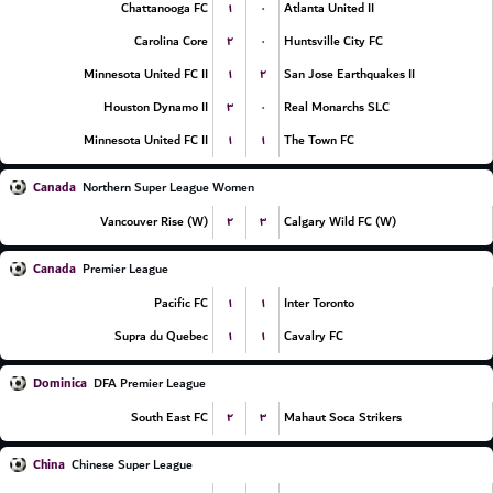
۱
۰
Chattanooga FC
Atlanta United II
۲
۰
Carolina Core
Huntsville City FC
۱
۲
Minnesota United FC II
San Jose Earthquakes II
۳
۰
Houston Dynamo II
Real Monarchs SLC
۱
۱
Minnesota United FC II
The Town FC
Canada
Northern Super League Women
۲
۳
Vancouver Rise (W)
Calgary Wild FC (W)
Canada
Premier League
۱
۱
Pacific FC
Inter Toronto
۱
۱
Supra du Quebec
Cavalry FC
Dominica
DFA Premier League
۲
۳
South East FC
Mahaut Soca Strikers
China
Chinese Super League