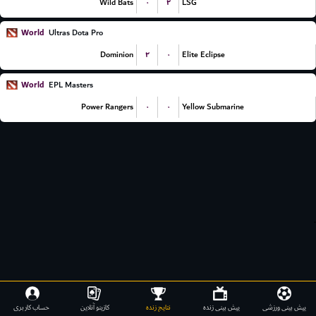
۰
۲
Wild Bats
LSG
World
Ultras Dota Pro
۲
۰
Dominion
Elite Eclipse
World
EPL Masters
۰
۰
Power Rangers
Yellow Submarine
.
پیش بینی ورزشی
پیش بینی زنده
نتایج زنده
کازینو آنلاین
حساب کاربری