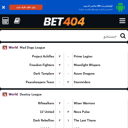
اپلیکیشن بت 404 مختص اندروید
برای دانلود کلیک کنید
(دسترسی آسان و بدون فیلترشکن به سایت)
World
Mad Dogs League
۲
۰
Project Achilles
Prime Legion
۲
۰
Freedom Fighters
Moonlight Wispers
۲
۰
Dark Tamplars
Azure Dragons
۰
۲
Peacekeepers Team
Stormriders
World
Destiny League
۲
۰
Riftwalkers
Wiser Warriors
۱
۲
LV United
Nova Pulse
۲
۱
Dark Rebellion
The Last Titans