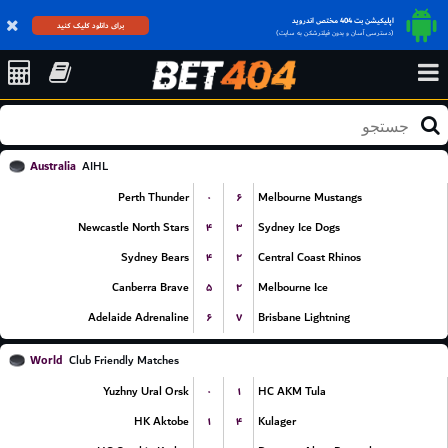
اپلیکیشن بت 404 مختص اندروید
برای دانلود کلیک کنید
(دسترسی آسان و بدون فیلترشکن به سایت)
Australia
AIHL
۰
۶
Perth Thunder
Melbourne Mustangs
۴
۳
Newcastle North Stars
Sydney Ice Dogs
۴
۲
Sydney Bears
Central Coast Rhinos
۵
۲
Canberra Brave
Melbourne Ice
۶
۷
Adelaide Adrenaline
Brisbane Lightning
World
Club Friendly Matches
۰
۱
Yuzhny Ural Orsk
HC AKM Tula
۱
۴
HK Aktobe
Kulager