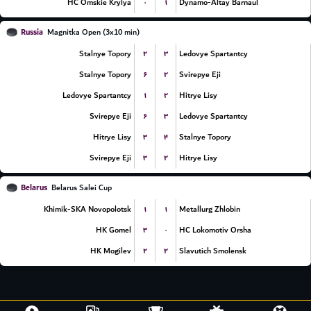
۰
۱
HC Omskie Krylya
Dynamo-Altay Barnaul
Russia
Magnitka Open (3x10 min)
۲
۳
Stalnye Topory
Ledovye Spartantcy
۶
۲
Stalnye Topory
Svirepye Eji
۱
۲
Ledovye Spartantcy
Hitrye Lisy
۶
۳
Svirepye Eji
Ledovye Spartantcy
۳
۴
Hitrye Lisy
Stalnye Topory
۳
۲
Svirepye Eji
Hitrye Lisy
Belarus
Belarus Salei Cup
۱
۱
Khimik-SKA Novopolotsk
Metallurg Zhlobin
۳
۰
HK Gomel
HC Lokomotiv Orsha
۲
۲
HK Mogilev
Slavutich Smolensk