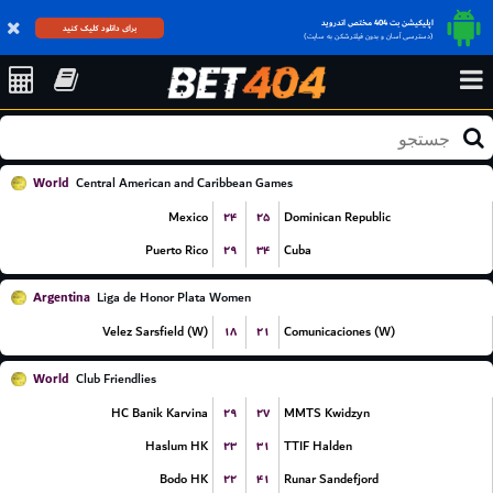
اپلیکیشن بت 404 مختص اندروید
برای دانلود کلیک کنید
(دسترسی آسان و بدون فیلترشکن به سایت)
World
Central American and Caribbean Games
۲۴
۲۵
Mexico
Dominican Republic
۲۹
۳۴
Puerto Rico
Cuba
Argentina
Liga de Honor Plata Women
۱۸
۲۱
Velez Sarsfield (W)
Comunicaciones (W)
World
Club Friendlies
۲۹
۲۷
HC Banik Karvina
MMTS Kwidzyn
۲۳
۳۱
Haslum HK
TTIF Halden
۲۲
۴۱
Bodo HK
Runar Sandefjord