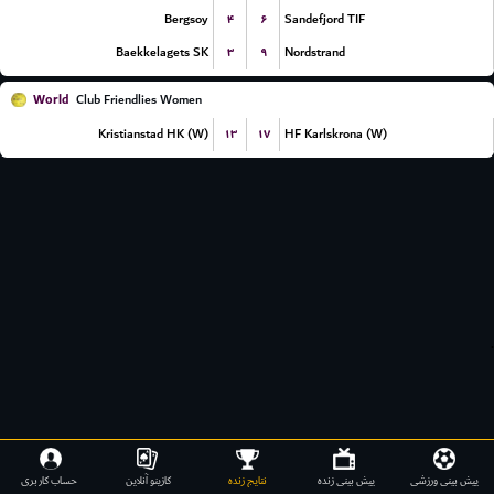
۴
۶
Bergsoy
Sandefjord TIF
۳
۹
Baekkelagets SK
Nordstrand
World
Club Friendlies Women
۱۳
۱۷
Kristianstad HK (W)
HF Karlskrona (W)
.
پیش بینی ورزشی
پیش بینی زنده
نتایج زنده
کازینو آنلاین
حساب کاربری