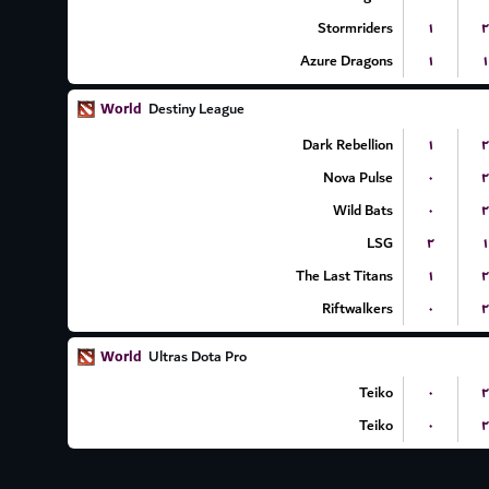
Stormriders
۱
۲
Azure Dragons
۱
۱
World
Destiny League
Dark Rebellion
۱
۲
Nova Pulse
۰
۲
Wild Bats
۰
۲
LSG
۲
۱
The Last Titans
۱
۲
Riftwalkers
۰
۲
World
Ultras Dota Pro
Teiko
۰
۲
Teiko
۰
۲