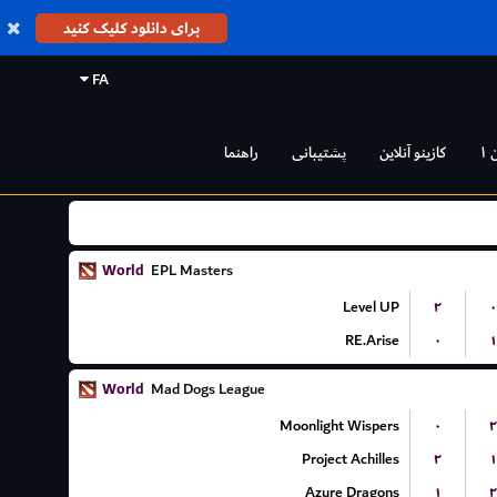
برای دانلود کلیک کنید
FA
 ۱
کازینو آنلاین
پشتیبانی
راهنما
World
EPL Masters
Level UP
۲
۰
RE.Arise
۰
۱
World
Mad Dogs League
Moonlight Wispers
۰
۲
Project Achilles
۲
۱
Azure Dragons
۱
۲