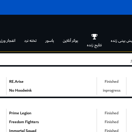
یش بینی زنده
پوکر آنلاین
پاسور
تخته نرد
انفجار ورژن
نتایج زنده
RE.Arise
Finished
No Hoodwink
inprogress
Prime Legion
Finished
Freedom Fighters
Finished
Immortal Squad
Finished