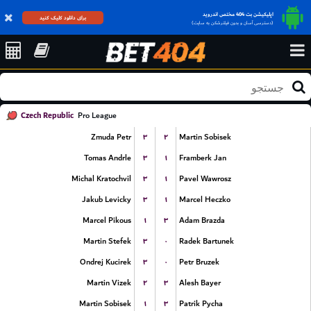
اپلیکیشن بت 404 مختص اندروید
برای دانلود کلیک کنید
(دسترسی آسان و بدون فیلترشکن به سایت)
Czech Republic
Pro League
۳
۲
Zmuda Petr
Martin Sobisek
۳
۱
Tomas Andrle
Framberk Jan
۳
۱
Michal Kratochvil
Pavel Wawrosz
۳
۱
Jakub Levicky
Marcel Heczko
۱
۳
Marcel Pikous
Adam Brazda
۳
۰
Martin Stefek
Radek Bartunek
۳
۰
Ondrej Kucirek
Petr Bruzek
۲
۳
Martin Vizek
Alesh Bayer
۱
۳
Martin Sobisek
Patrik Pycha