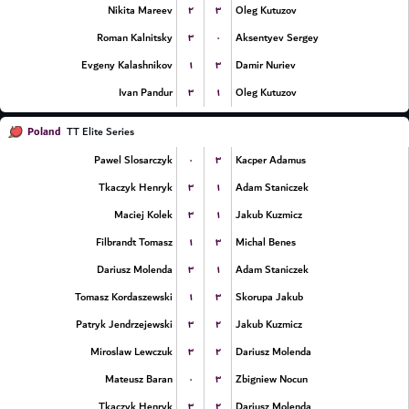
۲
۳
Nikita Mareev
Oleg Kutuzov
۳
۰
Roman Kalnitsky
Aksentyev Sergey
۱
۳
Evgeny Kalashnikov
Damir Nuriev
۳
۱
Ivan Pandur
Oleg Kutuzov
Poland
TT Elite Series
۰
۳
Pawel Slosarczyk
Kacper Adamus
۳
۱
Tkaczyk Henryk
Adam Staniczek
۳
۱
Maciej Kolek
Jakub Kuzmicz
۱
۳
Filbrandt Tomasz
Michal Benes
۳
۱
Dariusz Molenda
Adam Staniczek
۱
۳
Tomasz Kordaszewski
Skorupa Jakub
۳
۲
Patryk Jendrzejewski
Jakub Kuzmicz
۳
۲
Miroslaw Lewczuk
Dariusz Molenda
۰
۳
Mateusz Baran
Zbigniew Nocun
۳
۲
Tkaczyk Henryk
Dariusz Molenda