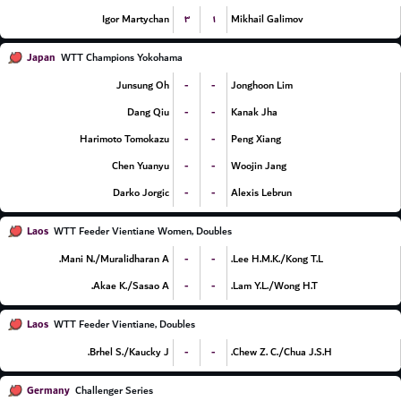
۳
۱
Igor Martychan
Mikhail Galimov
Japan
WTT Champions Yokohama
-
-
Junsung Oh
Jonghoon Lim
-
-
Dang Qiu
Kanak Jha
-
-
Harimoto Tomokazu
Peng Xiang
-
-
Chen Yuanyu
Woojin Jang
-
-
Darko Jorgic
Alexis Lebrun
Laos
WTT Feeder Vientiane Women, Doubles
-
-
Mani N./Muralidharan A.
Lee H.M.K./Kong T.L.
-
-
Akae K./Sasao A.
Lam Y.L./Wong H.T.
Laos
WTT Feeder Vientiane, Doubles
-
-
Brhel S./Kaucky J.
Chew Z. C./Chua J.S.H.
Germany
Challenger Series