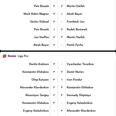
۲
۳
Petr Bruzek
Martin Stefek
۳
۱
Mark Robin Wagner
Alesh Bayer
۳
۰
Vaclav Dolezal
Framberk Jan
۱
۳
Petr Bruzek
Radek Bartunek
۲
۳
Jan Steffan
Martin Stefek
۳
۰
Alesh Bayer
Patrik Pycha
Russia
Liga Pro
۳
۰
Danila Andreev
Vyacheslav Tsvetkov
۳
۲
Konstantin Olshakov
Damir Nuriev
۳
۱
Oleg Kutuzov
Ivan Pandur
۲
۳
Alexander Klavdenkov
Konstantin Olshakov
۲
۳
Aksentyev Sergey
Gennady Shipitsyn
۳
۰
Konstantin Olshakov
Evgeny Kalashnikov
۰
۳
Evgeny Kalashnikov
Alexander Klavdenkov