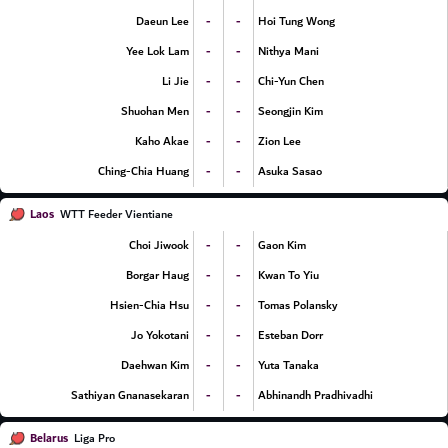
-
-
Daeun Lee
Hoi Tung Wong
-
-
Yee Lok Lam
Nithya Mani
-
-
Li Jie
Chi-Yun Chen
-
-
Shuohan Men
Seongjin Kim
-
-
Kaho Akae
Zion Lee
-
-
Ching-Chia Huang
Asuka Sasao
Laos
WTT Feeder Vientiane
-
-
Choi Jiwook
Gaon Kim
-
-
Borgar Haug
Kwan To Yiu
-
-
Hsien-Chia Hsu
Tomas Polansky
-
-
Jo Yokotani
Esteban Dorr
-
-
Daehwan Kim
Yuta Tanaka
-
-
Sathiyan Gnanasekaran
Abhinandh Pradhivadhi
Belarus
Liga Pro