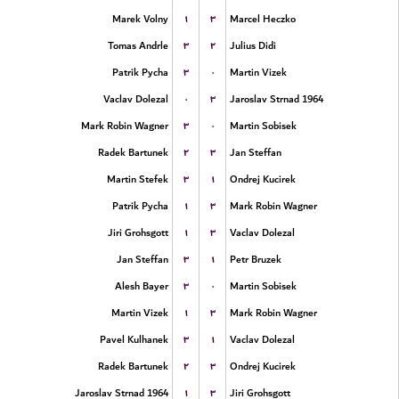
۱
۳
Marek Volny
Marcel Heczko
۳
۲
Tomas Andrle
Julius Didi
۳
۰
Patrik Pycha
Martin Vizek
۰
۳
Vaclav Dolezal
Jaroslav Strnad 1964
۳
۰
Mark Robin Wagner
Martin Sobisek
۲
۳
Radek Bartunek
Jan Steffan
۳
۱
Martin Stefek
Ondrej Kucirek
۱
۳
Patrik Pycha
Mark Robin Wagner
۱
۳
Jiri Grohsgott
Vaclav Dolezal
۳
۱
Jan Steffan
Petr Bruzek
۳
۰
Alesh Bayer
Martin Sobisek
۱
۳
Martin Vizek
Mark Robin Wagner
۳
۱
Pavel Kulhanek
Vaclav Dolezal
۲
۳
Radek Bartunek
Ondrej Kucirek
۱
۳
Jaroslav Strnad 1964
Jiri Grohsgott