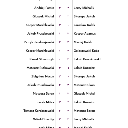
۳
۲
Andriej Fomin
Jerzy Michalik
۳
۲
Gluszek Michal
Skorupa Jakub
۳
۰
Kacper Marchlewski
Jaroslaw Rolak
۱
۳
Jakub Pruszkowski
Kacper Adamus
۲
۳
Patryk Jendrzejewski
Maciej Kolek
۱
۳
Kacper Marchlewski
Golaszewski Kuba
۰
۳
Pawel Slosarczyk
Jakub Pruszkowski
۳
۱
Mateusz Rutkowski
Jakub Kuzmicz
۳
۰
Zbigniew Nocun
Skorupa Jakub
۲
۳
Jakub Pruszkowski
Mateusz Sikon
۱
۳
Mateusz Baran
Gluszek Michal
۳
۲
Jacek Mitas
Jakub Kuzmicz
۲
۳
Tomasz Kordaszewski
Mateusz Baran
۲
۳
Witold Stechly
Jerzy Michalik
۳
۱
Jacek Mitas
Maciej Kolek