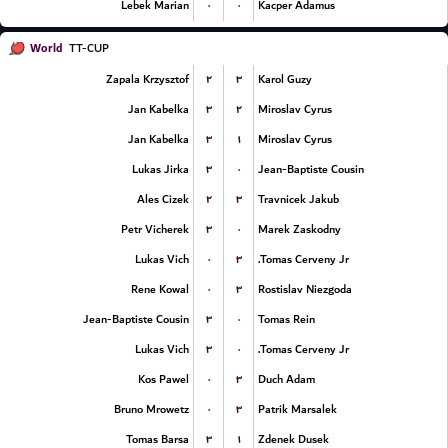
۰
۰
Lebek Marian
Kacper Adamus
World
TT-CUP
۲
۳
Zapala Krzysztof
Karol Guzy
۳
۲
Jan Kabelka
Miroslav Cyrus
۳
۱
Jan Kabelka
Miroslav Cyrus
۳
۰
Lukas Jirka
Jean-Baptiste Cousin
۲
۳
Ales Cizek
Travnicek Jakub
۳
۰
Petr Vicherek
Marek Zaskodny
۰
۳
Lukas Vich
Tomas Cerveny Jr.
۰
۳
Rene Kowal
Rostislav Niezgoda
۳
۰
Jean-Baptiste Cousin
Tomas Rein
۳
۰
Lukas Vich
Tomas Cerveny Jr.
۰
۳
Kos Pawel
Duch Adam
۰
۳
Bruno Mrowetz
Patrik Marsalek
۳
۱
Tomas Barsa
Zdenek Dusek