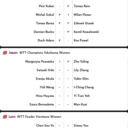
۰
۳
Petr Kubat
Tomas Rein
۳
۱
Michal Sokol
Milan Flesar
۳
۲
Tomas Barsa
Zdenek Dusek
۰
۳
Damian Bucko
Kamil Kowalewski
۳
۰
Duch Adam
Kos Pawel
Japan
WTT Champions Yokohama Women
۱
۳
Margaryta Pesotska
Zhu Yuling
-
-
Satsuki Odo
Lily Zhang
-
-
Sreeja Akula
Yubin Shin
-
-
Yidi Wang
I-Ching Cheng
-
-
Hina Hayata
Yi Tian Yeh
-
-
Szocs Bernadette
Man Kuai
Laos
WTT Feeder Vientiane Women
-
-
Chen Szu-Yu
Siwoo Yoo