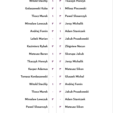
۱
۳
Witold Stechly
Tkaczyk Henryk
۳
۱
Golaszewski Kuba
Milosz Piecowski
۱
۳
Tkocz Marek
Pawel Slosarczyk
۲
۳
Miroslaw Lewczuk
Jerzy Michalik
۳
۱
Andriej Fomin
Adam Staniczek
۰
۳
Lebek Marian
Jakub Pruszkowski
۳
۲
Kazimierz Rybak
Zbigniew Nocun
۱
۳
Mateusz Baran
Skorupa Jakub
۳
۲
Tkaczyk Henryk
Jerzy Michalik
۲
۳
Kacper Adamus
Mateusz Sikon
۰
۳
Tomasz Kordaszewski
Gluszek Michal
۱
۳
Witold Stechly
Andriej Fomin
۰
۳
Tkocz Marek
Jakub Pruszkowski
۳
۰
Miroslaw Lewczuk
Adam Staniczek
۰
۳
Pawel Slosarczyk
Mateusz Sikon