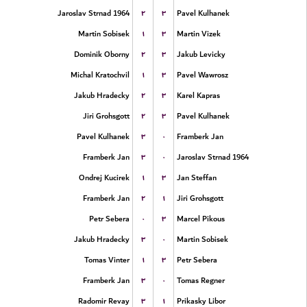
۲
۳
Jaroslav Strnad 1964
Pavel Kulhanek
۱
۳
Martin Sobisek
Martin Vizek
۲
۳
Dominik Oborny
Jakub Levicky
۱
۳
Michal Kratochvil
Pavel Wawrosz
۲
۳
Jakub Hradecky
Karel Kapras
۲
۳
Jiri Grohsgott
Pavel Kulhanek
۳
۰
Pavel Kulhanek
Framberk Jan
۳
۰
Framberk Jan
Jaroslav Strnad 1964
۱
۳
Ondrej Kucirek
Jan Steffan
۲
۱
Framberk Jan
Jiri Grohsgott
۰
۳
Petr Sebera
Marcel Pikous
۳
۰
Jakub Hradecky
Martin Sobisek
۱
۳
Tomas Vinter
Petr Sebera
۳
۰
Framberk Jan
Tomas Regner
۳
۱
Radomir Revay
Prikasky Libor