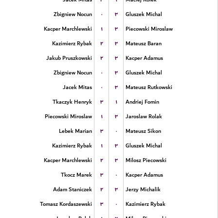
۰
۳
Zbigniew Nocun
Gluszek Michal
۱
۳
Kacper Marchlewski
Piecowski Miroslaw
۲
۳
Kazimierz Rybak
Mateusz Baran
۲
۳
Jakub Pruszkowski
Kacper Adamus
۰
۳
Zbigniew Nocun
Gluszek Michal
۰
۳
Jacek Mitas
Mateusz Rutkowski
۳
۱
Tkaczyk Henryk
Andriej Fomin
۱
۳
Piecowski Miroslaw
Jaroslaw Rolak
۳
۰
Lebek Marian
Mateusz Sikon
۱
۳
Kazimierz Rybak
Gluszek Michal
۲
۳
Kacper Marchlewski
Milosz Piecowski
۳
۰
Tkocz Marek
Kacper Adamus
۲
۳
Adam Staniczek
Jerzy Michalik
۳
۰
Tomasz Kordaszewski
Kazimierz Rybak