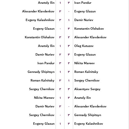
۱
۳
Anatoly Ilin
Ivan Pandur
۳
۰
Alexander Klavdenkov
Evgeny Glazun
۳
۱
Evgeny Kalashnikov
Damir Nuriev
۰
۳
Evgeny Glazun
Konstantin Olshakov
۳
۲
Konstantin Olshakov
Alexander Klavdenkov
۱
۳
Anatoly Ilin
Oleg Kutuzov
۲
۳
Damir Nuriev
Evgeny Glazun
۳
۲
Ivan Pandur
Nikita Mareev
۱
۳
Gennady Shipitsyn
Roman Kalnitsky
۳
۱
Roman Kalnitsky
Sergey Chernikov
۲
۳
Sergey Chernikov
Aksentyev Sergey
۱
۳
Nikita Mareev
Anatoly Ilin
۳
۰
Damir Nuriev
Alexander Klavdenkov
۰
۳
Sergey Chernikov
Gennady Shipitsyn
۱
۳
Evgeny Glazun
Evgeny Kalashnikov