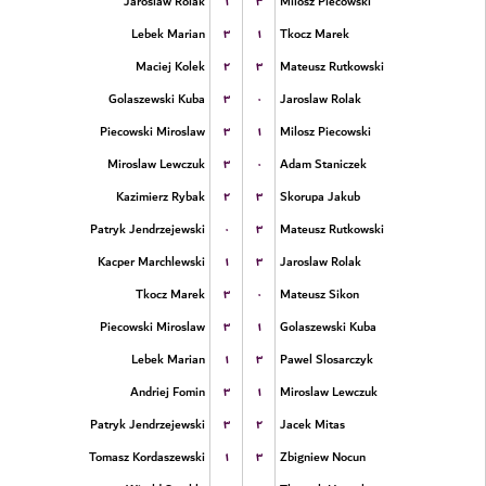
۱
۳
Jaroslaw Rolak
Milosz Piecowski
۳
۱
Lebek Marian
Tkocz Marek
۲
۳
Maciej Kolek
Mateusz Rutkowski
۳
۰
Golaszewski Kuba
Jaroslaw Rolak
۳
۱
Piecowski Miroslaw
Milosz Piecowski
۳
۰
Miroslaw Lewczuk
Adam Staniczek
۲
۳
Kazimierz Rybak
Skorupa Jakub
۰
۳
Patryk Jendrzejewski
Mateusz Rutkowski
۱
۳
Kacper Marchlewski
Jaroslaw Rolak
۳
۰
Tkocz Marek
Mateusz Sikon
۳
۱
Piecowski Miroslaw
Golaszewski Kuba
۱
۳
Lebek Marian
Pawel Slosarczyk
۳
۱
Andriej Fomin
Miroslaw Lewczuk
۳
۲
Patryk Jendrzejewski
Jacek Mitas
۱
۳
Tomasz Kordaszewski
Zbigniew Nocun