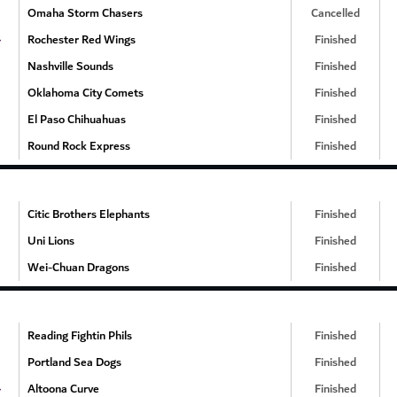
Omaha Storm Chasers
Cancelled
۰
Rochester Red Wings
Finished
Nashville Sounds
Finished
Oklahoma City Comets
Finished
El Paso Chihuahuas
Finished
Round Rock Express
Finished
Citic Brothers Elephants
Finished
Uni Lions
Finished
Wei-Chuan Dragons
Finished
Reading Fightin Phils
Finished
Portland Sea Dogs
Finished
۰
Altoona Curve
Finished