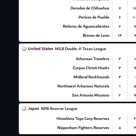
Dorados de Chihuahua
۷
۱
Pericos de Puebla
۶
۱
Rieleros de Aguascalientes
۶
۷
Bravos de Leon
۱۴
۹
United States
MiLB Double-A Texas League
Arkansas Travelers
۴
۱
Corpus Christi Hooks
۴
۹
Midland Rockhounds
۴
۰
Northwest Arkansas Naturals
۱
۵
San Antonio Missions
۲
۹
Japan
NPB Reserve League
Hiroshima Toyo Carp Reserves
۳
۳
Nipponham Fighters Reserves
۵
۴