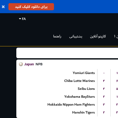
برای دانلود کلیک کنید
FA
 ۱
کازینو آنلاین
پشتیبانی
راهنما
Japan
NPB
Yomiuri Giants
۰
۱
Chiba Lotte Marines
۲
۶
Seibu Lions
۲
۵
Yokohama BayStars
۲
۱
Hokkaido Nippon Ham Fighters
۳
۲
Hanshin Tigers
۲
۳