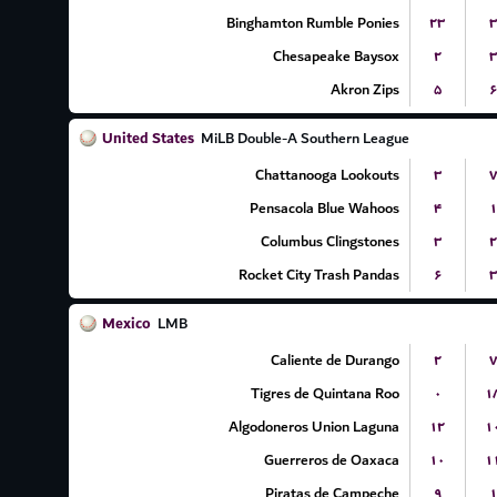
Binghamton Rumble Ponies
۲۳
۳
Chesapeake Baysox
۲
۳
Akron Zips
۵
۶
United States
MiLB Double-A Southern League
Chattanooga Lookouts
۳
۷
Pensacola Blue Wahoos
۴
۱
Columbus Clingstones
۳
۲
Rocket City Trash Pandas
۶
۳
Mexico
LMB
Caliente de Durango
۲
۷
Tigres de Quintana Roo
۰
۱
Algodoneros Union Laguna
۱۲
۱
Guerreros de Oaxaca
۱۰
۱
Piratas de Campeche
۹
۱