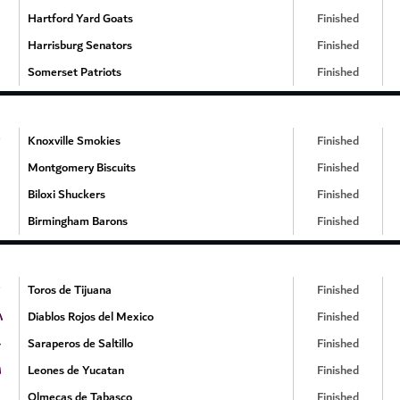
Hartford Yard Goats
Finished
Harrisburg Senators
Finished
Somerset Patriots
Finished
Knoxville Smokies
Finished
Montgomery Biscuits
Finished
Biloxi Shuckers
Finished
Birmingham Barons
Finished
Toros de Tijuana
Finished
۸
Diablos Rojos del Mexico
Finished
۰
Saraperos de Saltillo
Finished
۱
Leones de Yucatan
Finished
Olmecas de Tabasco
Finished