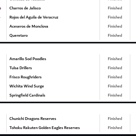
۵
Charros de Jalisco
Finished
۰
Rojos del Aguila de Veracruz
Finished
Aceseros de Monclova
Finished
Queretaro
Finished
Amarillo Sod Poodles
Finished
Tulsa Drillers
Finished
Frisco Roughriders
Finished
Wichita Wind Surge
Finished
Springfield Cardinals
Finished
Chunichi Dragons Reserves
Finished
Tohoku Rakuten Golden Eagles Reserves
Finished