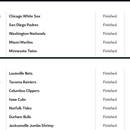
۱
Chicago White Sox
Finished
San Diego Padres
Finished
Washington Nationals
Finished
Miami Marlins
Finished
Minnesota Twins
Finished
Louisville Bats
Finished
۰
Tacoma Rainiers
Finished
Columbus Clippers
Finished
Iowa Cubs
Finished
Norfolk Tides
Finished
Durham Bulls
Finished
Jacksonville Jumbo Shrimp
Finished