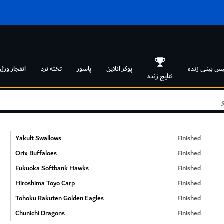
یش بینی زنده
پوکر آنلاین
پاسور
تخته نرد
انفجار ورژن
نتایج زنده
Yakult Swallows
Finished
Orix Buffaloes
Finished
Fukuoka Softbank Hawks
Finished
Hiroshima Toyo Carp
Finished
Tohoku Rakuten Golden Eagles
Finished
Chunichi Dragons
Finished