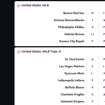
United States
MLB
Boston Red Sox
۱۲
۱
Arizona Diamondbacks
۱
۵
Philadelphia Phillies
۷
۳
Atlanta Braves
۱۱
۳
Kansas City Royals
۳
۴
United States
MiLB Triple-A
St. Paul Saints
۵
۴
Las Vegas Aviators
۶
۱
Syracuse Mets
۱۰
۶
Indianapolis Indians
۳
۲
Buffalo Bisons
۷
۴
Charlotte Knights
۸
۵
Gwinnett Stripers
۲
۰