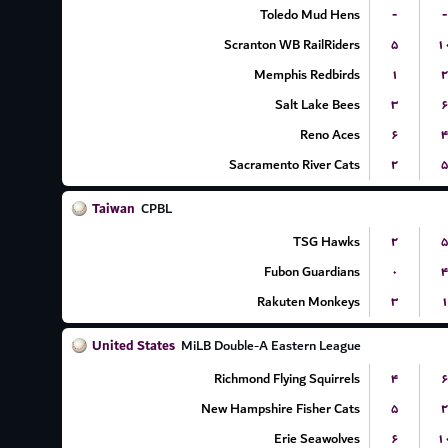
Toledo Mud Hens
-
-
Scranton WB RailRiders
۵
۱
Memphis Redbirds
۱
۲
Salt Lake Bees
۳
۶
Reno Aces
۶
۴
Sacramento River Cats
۲
۵
Taiwan
CPBL
TSG Hawks
۲
۵
Fubon Guardians
۰
۴
Rakuten Monkeys
۳
۱
United States
MiLB Double-A Eastern League
Richmond Flying Squirrels
۴
۶
New Hampshire Fisher Cats
۵
۲
Erie Seawolves
۶
۱