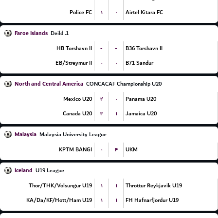
۱
۰
Police FC
Airtel Kitara FC
Faroe Islands
1. Deild
-
-
HB Torshavn II
B36 Torshavn II
۰
۰
EB/Streymur II
B71 Sandur
North and Central America
CONCACAF Championship U20
۴
۰
Mexico U20
Panama U20
۳
۱
Canada U20
Jamaica U20
Malaysia
Malaysia University League
۰
۴
KPTM BANGI
UKM
Iceland
U19 League
۱
۱
Thor/THK/Volsungur U19
Throttur Reykjavik U19
۱
۱
KA/Da/KF/Hott/Ham U19
FH Hafnarfjordur U19