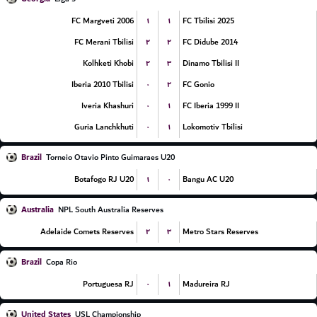
۱
۱
FC Margveti 2006
FC Tbilisi 2025
۲
۲
FC Merani Tbilisi
FC Didube 2014
۲
۳
Kolhketi Khobi
Dinamo Tbilisi II
۰
۲
Iberia 2010 Tbilisi
FC Gonio
۰
۱
Iveria Khashuri
FC Iberia 1999 II
۰
۱
Guria Lanchkhuti
Lokomotiv Tbilisi
Brazil
Torneio Otavio Pinto Guimaraes U20
۱
۰
Botafogo RJ U20
Bangu AC U20
Australia
NPL South Australia Reserves
۲
۳
Adelaide Comets Reserves
Metro Stars Reserves
Brazil
Copa Rio
۰
۱
Portuguesa RJ
Madureira RJ
United States
USL Championship