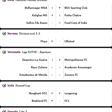
India
Calcutta Premier Division
۱
۴
Bidhannagar MSA
BSS Sporting Club
۶
۱
Kalighat MS
Patha Chakra
۰
۱
Salkia Fds Asson
Food Corp of India
Norway
3. Division avd. 5
۳
۰
Floya
Ulfstind
Venezuela
Liga FUTVE - Apertura
۱
۲
Deportivo La Guaira
Metropolitanos FC
-
-
Rayo Zuliano
Academia Anzoategui
-
-
Estudiantes de Mérida
Zamora FC
India
Durand Cup
۲
۲
Nongkseh SCC
Langsning
۳
۰
Bodoland FC
FC1
Georgia
Liga 3