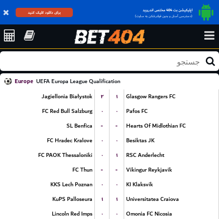
اپلیکیشن بت 404 مختص اندروید
برای دانلود کلیک کنید
(دسترسی آسان و بدون فیلترشکن به سایت)
Europe
UEFA Europa League Qualification
۲
۱
Jagiellonia Białystok
Glasgow Rangers FC
۰
۰
FC Red Bull Salzburg
Pafos FC
-
-
SL Benfica
Hearts Of Midlothian FC
۰
۰
FC Hradec Kralove
Besiktas JK
۰
۱
FC PAOK Thessaloniki
RSC Anderlecht
-
-
FC Thun
Vikingur Reykjavik
۰
۰
KKS Lech Poznan
KI Klaksvík
۱
۱
KuPS Palloseura
Universitatea Craiova
۰
۰
Lincoln Red Imps
Omonia FC Nicosia