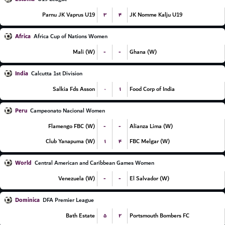
۳
۴
Parnu JK Vaprus U19
JK Nomme Kalju U19
Africa
Africa Cup of Nations Women
-
-
Mali (W)
Ghana (W)
India
Calcutta 1st Division
۰
۱
Salkia Fds Asson
Food Corp of India
Peru
Campeonato Nacional Women
-
-
Flamengo FBC (W)
Alianza Lima (W)
۱
۴
Club Yanapuma (W)
FBC Melgar (W)
World
Central American and Caribbean Games Women
-
-
Venezuela (W)
El Salvador (W)
Dominica
DFA Premier League
۵
۲
Bath Estate
Portsmouth Bombers FC