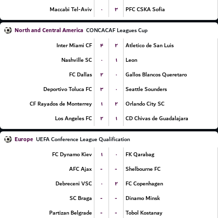
۰
۳
Maccabi Tel-Aviv
PFC CSKA Sofia
North and Central America
CONCACAF Leagues Cup
۴
۲
Inter Miami CF
Atletico de San Luis
۰
۱
Nashville SC
Leon
۲
۰
FC Dallas
Gallos Blancos Queretaro
۳
۰
Deportivo Toluca FC
Seattle Sounders
۱
۲
CF Rayados de Monterrey
Orlando City SC
۲
۱
Los Angeles FC
CD Chivas de Guadalajara
Europe
UEFA Conference League Qualification
۱
۰
FC Dynamo Kiev
FK Qarabag
-
-
AFC Ajax
Shelbourne FC
۰
۲
Debreceni VSC
FC Copenhagen
-
-
SC Braga
Dinamo Minsk
-
-
Partizan Belgrade
Tobol Kostanay