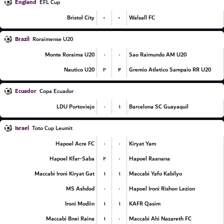
England
EFL Cup
-
-
Bristol City
Walsall FC
Brazil
Roraimense U20
۰
۰
Monte Roraima U20
Sao Raimundo AM U20
۳
۴
Nautico U20
Gremio Atletico Sampaio RR U20
Ecuador
Copa Ecuador
۰
۱
LDU Portoviejo
Barcelona SC Guayaquil
Israel
Toto Cup Leumit
۰
۰
Hapoel Acre FC
Kiryat Yam
۲
۰
Hapoel Kfar-Saba
Hapoel Raanana
۱
۱
Maccabi Ironi Kiryat Gat
Maccabi Yafo Kabilyo
۰
۰
MS Ashdod
Hapoel Ironi Rishon Lezion
۱
۱
Ironi Modiin
KAFR Qasim
۱
۰
Maccabi Bnei Raina
Maccabi Ahi Nazareth FC