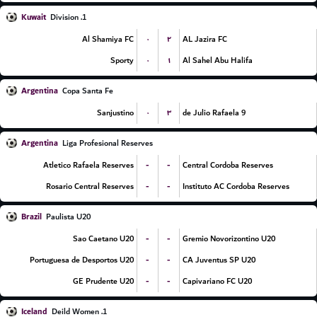
Kuwait
1. Division
۰
۲
Al Shamiya FC
AL Jazira FC
۰
۱
Sporty
Al Sahel Abu Halifa
Argentina
Copa Santa Fe
۰
۳
Sanjustino
9 de Julio Rafaela
Argentina
Liga Profesional Reserves
-
-
Atletico Rafaela Reserves
Central Cordoba Reserves
-
-
Rosario Central Reserves
Instituto AC Cordoba Reserves
Brazil
Paulista U20
-
-
Sao Caetano U20
Gremio Novorizontino U20
-
-
Portuguesa de Desportos U20
CA Juventus SP U20
-
-
GE Prudente U20
Capivariano FC U20
Iceland
1. Deild Women