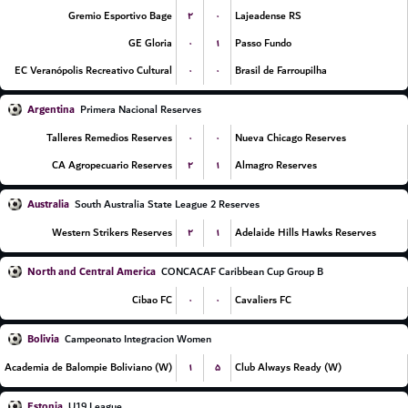
۲
۰
Gremio Esportivo Bage
Lajeadense RS
۰
۱
GE Gloria
Passo Fundo
۰
۰
EC Veranópolis Recreativo Cultural
Brasil de Farroupilha
Argentina
Primera Nacional Reserves
۰
۰
Talleres Remedios Reserves
Nueva Chicago Reserves
۲
۱
CA Agropecuario Reserves
Almagro Reserves
Australia
South Australia State League 2 Reserves
۲
۱
Western Strikers Reserves
Adelaide Hills Hawks Reserves
North and Central America
CONCACAF Caribbean Cup Group B
۰
۰
Cibao FC
Cavaliers FC
Bolivia
Campeonato Integracion Women
۱
۵
Academia de Balompie Boliviano (W)
Club Always Ready (W)
Estonia
U19 League