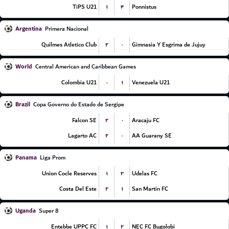
۱
۴
TiPS U21
Ponnistus
Argentina
Primera Nacional
۲
۰
Quilmes Atletico Club
Gimnasia Y Esgrima de Jujuy
World
Central American and Caribbean Games
۰
۱
Colombia U21
Venezuela U21
Brazil
Copa Governo do Estado de Sergipe
۲
۰
Falcon SE
Aracaju FC
۲
۰
Lagarto AC
AA Guarany SE
Panama
Liga Prom
۱
۳
Union Cocle Reserves
Udelas FC
۲
۱
Costa Del Este
San Martin FC
Uganda
Super 8
۱
۲
Entebbe UPPC FC
NEC FC Bugolobi