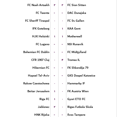
۲
۲
FC Noah Artsakh
FC Sion Sitten
-
-
FC Twente
DAC Dunajska
۰
۰
FC Sheriff Tiraspol
FC St. Gallen
۰
۱
IFK Goteborg
KAA Gent
۱
۱
HJK Helsinki
Motherwell
-
-
FC Lugano
NSI Runavík
-
-
Bohemian FC Dublin
FC Midtjylland
۰
۴
CFR 1907 Cluj
Tromso IL
-
-
Hibernian FC
FK Shkendija 79
-
-
Hapoel Tel-Aviv
GKS Dospel Katowice
۰
۰
Rakow Czestochowa
Hammarby IF
۱
۰
Beitar Jerusalem
FK Austria Wien
۱
۰
Riga FC
Gyori ETO FC
۲
۰
Jablonec
Rigas Futbola Skola
-
-
HNK Rijeka
Ilves Tampere