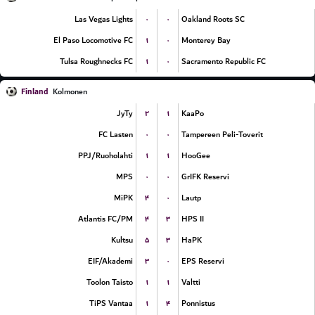
۰
۰
Las Vegas Lights
Oakland Roots SC
۱
۰
El Paso Locomotive FC
Monterey Bay
۱
۰
Tulsa Roughnecks FC
Sacramento Republic FC
Finland
Kolmonen
۲
۱
JyTy
KaaPo
۰
۰
FC Lasten
Tampereen Peli-Toverit
۱
۱
PPJ/Ruoholahti
HooGee
۰
۰
MPS
GrIFK Reservi
۴
۰
MiPK
Lautp
۴
۳
Atlantis FC/PM
HPS II
۵
۳
Kultsu
HaPK
۳
۰
EIF/Akademi
EPS Reservi
۱
۱
Toolon Taisto
Valtti
۱
۴
TiPS Vantaa
Ponnistus