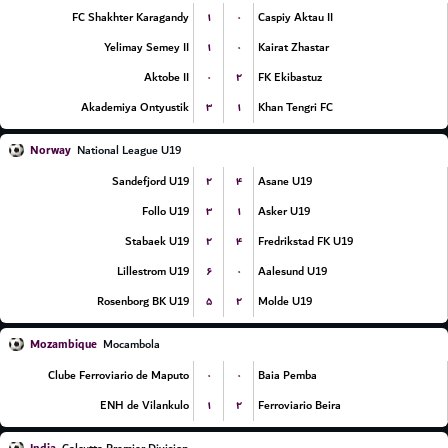
۱
۰
FC Shakhter Karagandy
Caspiy Aktau II
۱
۰
Yelimay Semey II
Kairat Zhastar
۰
۲
Aktobe II
FK Ekibastuz
۳
۱
Akademiya Ontyustik
Khan Tengri FC
Norway
National League U19
۲
۴
Sandefjord U19
Asane U19
۳
۱
Follo U19
Asker U19
۲
۴
Stabaek U19
Fredrikstad FK U19
۶
۰
Lillestrom U19
Aalesund U19
۵
۲
Rosenborg BK U19
Molde U19
Mozambique
Mocambola
۰
۰
Clube Ferroviario de Maputo
Baia Pemba
۱
۲
ENH de Vilankulo
Ferroviario Beira