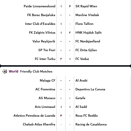
۱
۴
Paide Linnameeskond
SK Rapid Wien
-
-
FK Borac Banjaluka
Maxline Vitebsk
۱
۰
Inter Club d'Escaldes
Flora Tallinn
۱
۲
FK Zalgiris Vilnius
HNK Hajduk Split
-
-
Valur Reykjavik
FC Nordsjaelland
-
-
SP Tre Fiori
FC Drita Gjilan
۲
۱
FC Inter Turku
FC Vaduz
World
Friendly Club Matches
-
-
Malaga CF
Al Arabi
-
-
AC Fiorentina
Deportivo La Coruna
-
-
AS Monaco
Getafe
۱
۱
Aris Limmasol
Al Sadd
۴
۰
Atletico Petroleos de Luanda
Reus FC Reddis
۰
۰
Chabab Atlas Khenifra
Racing de Casablanca