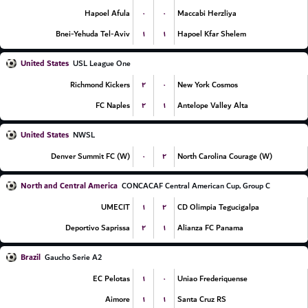
۰
۰
Hapoel Afula
Maccabi Herzliya
۱
۱
Bnei-Yehuda Tel-Aviv
Hapoel Kfar Shelem
United States
USL League One
۲
۰
Richmond Kickers
New York Cosmos
۲
۱
FC Naples
Antelope Valley Alta
United States
NWSL
۰
۲
Denver Summit FC (W)
North Carolina Courage (W)
North and Central America
CONCACAF Central American Cup, Group C
۱
۲
UMECIT
CD Olimpia Tegucigalpa
۲
۱
Deportivo Saprissa
Alianza FC Panama
Brazil
Gaucho Serie A2
۱
۰
EC Pelotas
Uniao Frederiquense
۱
۱
Aimore
Santa Cruz RS