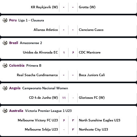
-
-
KR Reykjavik (W)
Grotta (W)
Peru
Liga 1 - Clausura
-
-
Alianza Atletico
Cienciano Cusco
Brazil
Amazonense 2
۱
۶
Unidos da Alvorada EC
CDC Manicore
Colombia
Primera B
-
-
Real Soacha Cundinamarca
Boca Juniors Cali
Angola
Campeonato Nacional Women
۱۱
۰
CD 4 de Junho (W)
Gloriosos FC (W)
Australia
Victoria Premier League 1 U23
۶
۳
Melbourne Victory FC U23
North Sunshine Eagles U23
۰
۳
Melbourne Srbija U23
Northcote City U23