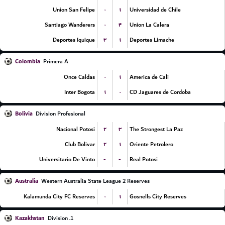
۰
۱
Union San Felipe
Universidad de Chile
۰
۴
Santiago Wanderers
Union La Calera
۳
۱
Deportes Iquique
Deportes Limache
Colombia
Primera A
۰
۱
Once Caldas
America de Cali
۱
۰
Inter Bogota
CD Jaguares de Cordoba
Bolivia
Division Profesional
۲
۳
Nacional Potosi
The Strongest La Paz
۲
۱
Club Bolivar
Oriente Petrolero
-
-
Universitario De Vinto
Real Potosi
Australia
Western Australia State League 2 Reserves
۰
۱
Kalamunda City FC Reserves
Gosnells City Reserves
Kazakhstan
1. Division