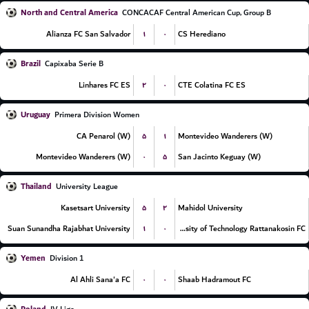
North and Central America
CONCACAF Central American Cup, Group B
۱
۰
Alianza FC San Salvador
CS Herediano
Brazil
Capixaba Serie B
۲
۰
Linhares FC ES
CTE Colatina FC ES
Uruguay
Primera Division Women
۵
۱
CA Penarol (W)
Montevideo Wanderers (W)
۰
۵
Montevideo Wanderers (W)
San Jacinto Keguay (W)
Thailand
University League
۵
۲
Kasetsart University
Mahidol University
۱
۰
Suan Sunandha Rajabhat University
Rajamangala University of Technology Rattanakosin FC
Yemen
Division 1
۰
۰
Al Ahli Sana'a FC
Shaab Hadramout FC