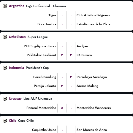
Argentina
Liga Profesional - Clausura
۰
۰
Tigre
Club Atletico Belgrano
۱
۰
Boca Juniors
Estudiantes de la Plata
Uzbekistan
Super League
۱
۰
PFK Sogdiyona Jizzax
Andijan
۲
۲
Pakhtakor Tashkent
FK Buxoro
Indonesia
President's Cup
۱
۲
Persib Bandung
Persebaya Surabaya
۳
۱
Persija Jakarta
Arema Malang
Uruguay
Liga AUF Uruguaya
۵
۱
Penarol Montevideo
Montevideo Wanderers
Chile
Copa Chile
۱
۰
Coquimbo Unido
San Marcos de Arica