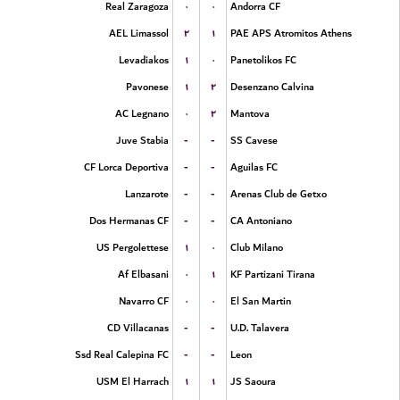
۰
۰
Real Zaragoza
Andorra CF
۲
۱
AEL Limassol
PAE APS Atromitos Athens
۱
۰
Levadiakos
Panetolikos FC
۱
۲
Pavonese
Desenzano Calvina
۰
۲
AC Legnano
Mantova
-
-
Juve Stabia
SS Cavese
-
-
CF Lorca Deportiva
Aguilas FC
-
-
Lanzarote
Arenas Club de Getxo
-
-
Dos Hermanas CF
CA Antoniano
۱
۰
US Pergolettese
Club Milano
۰
۱
Af Elbasani
KF Partizani Tirana
۰
۰
Navarro CF
El San Martin
-
-
CD Villacanas
U.D. Talavera
-
-
Ssd Real Calepina FC
Leon
۱
۱
USM El Harrach
JS Saoura