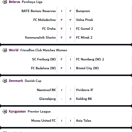
Belarus
Pershaya Liga
۱
۲
BATE Borisov Reserves
Bumprom
۲
۲
FC Molodechno
Volna Pinsk
۲
۱
FC Orsha
FC Gomel 2
۲
۳
Kommunalnik Slonim
FC Minsk 2
World
Friendlies Club Matches Women
۲
۱
SC Freiburg (W)
1. FC Nurnberg (W)
۲
۱
FC Badalona (W)
Bristol City (W)
Denmark
Danish Cup
۱
۰
Naestved BK
Hvidovre IF
۰
۸
Glamsbjerg
Kolding BK
Kyrgyzstan
Premier League
۱
۱
Muras United FC
Asia Talas