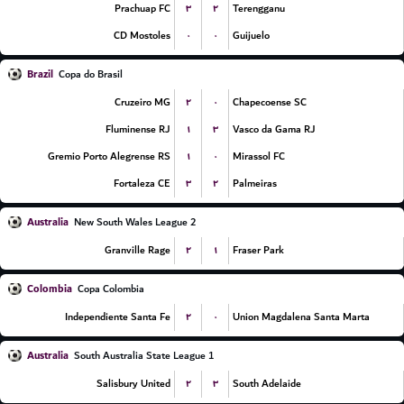
۳
۲
Prachuap FC
Terengganu
۰
۰
CD Mostoles
Guijuelo
Brazil
Copa do Brasil
۲
۰
Cruzeiro MG
Chapecoense SC
۱
۳
Fluminense RJ
Vasco da Gama RJ
۱
۰
Gremio Porto Alegrense RS
Mirassol FC
۳
۲
Fortaleza CE
Palmeiras
Australia
New South Wales League 2
۲
۱
Granville Rage
Fraser Park
Colombia
Copa Colombia
۲
۰
Independiente Santa Fe
Union Magdalena Santa Marta
Australia
South Australia State League 1
۲
۳
Salisbury United
South Adelaide