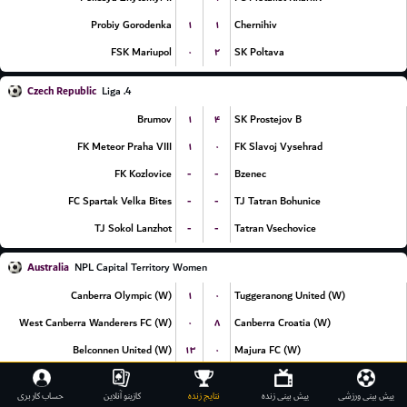
۱
۱
Probiy Gorodenka
Chernihiv
۰
۲
FSK Mariupol
SK Poltava
Czech Republic
4. Liga
۱
۴
Brumov
SK Prostejov B
۱
۰
FK Meteor Praha VIII
FK Slavoj Vysehrad
-
-
FK Kozlovice
Bzenec
-
-
FC Spartak Velka Bites
TJ Tatran Bohunice
-
-
TJ Sokol Lanzhot
Tatran Vsechovice
Australia
NPL Capital Territory Women
۱
۰
Canberra Olympic (W)
Tuggeranong United (W)
۰
۸
West Canberra Wanderers FC (W)
Canberra Croatia (W)
۱۳
۰
Belconnen United (W)
Majura FC (W)
Paraguay
Primera Division Reserve
پیش بینی ورزشی
پیش بینی زنده
نتایج زنده
کازینو آنلاین
حساب کاربری