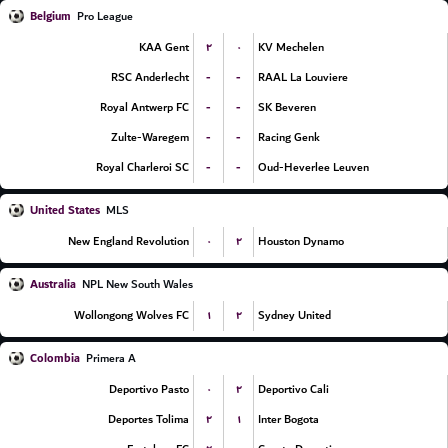
Belgium
Pro League
۲
۰
KAA Gent
KV Mechelen
-
-
RSC Anderlecht
RAAL La Louviere
-
-
Royal Antwerp FC
SK Beveren
-
-
Zulte-Waregem
Racing Genk
-
-
Royal Charleroi SC
Oud-Heverlee Leuven
United States
MLS
۰
۲
New England Revolution
Houston Dynamo
Australia
NPL New South Wales
۱
۲
Wollongong Wolves FC
Sydney United
Colombia
Primera A
۰
۲
Deportivo Pasto
Deportivo Cali
۲
۱
Deportes Tolima
Inter Bogota