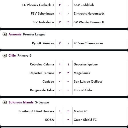
۲
۰
1. FC Phoenix Luebeck
SSV Jeddeloh
۱
۰
FSV Schoningen
Eintracht Norderstedt
۳
۲
SV Todesfelde
SV Werder Bremen II
Armenia
Premier League
۲
۰
Pyunik Yerevan
FC Van Charencavan
Chile
Primera B
۱
۱
Cobreloa Calama
Deportes Iquique
۳
۴
Deportes Temuco
Magallanes
-
-
Copiapo
San Luis de Quillota
-
-
Rangers de Talca
Curico Unido
Solomon Islands
S-League
۱
۲
Southern United Honiara
Marist FC
۰
۳
SOSA
Green Shield FC