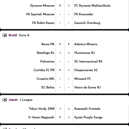
۳
۱
Dynamo Moscow
FC Dynamo Makhachkala
-
-
FK Spartak Moscow
FK Krasnodar
-
-
FK Rubin Kazan
Gazovik Orenburg
Brazil
Serie A
۲
۲
Remo PA
Atletico Mineiro
۱
۱
Botafogo RJ
Fluminense RJ
-
-
Palmeiras
SC Internacional RS
۲
۱
Coritiba FC PR
Chapecoense SC
-
-
Cruzeiro MG
Mirassol FC
-
-
EC Bahia
Vasco da Gama RJ
Japan
J League
۱
۱
Tokyo Verdy 1969
Kawasaki Frontale
۲
۱
V-Varen Nagasaki
Kyoto Purple Sanga