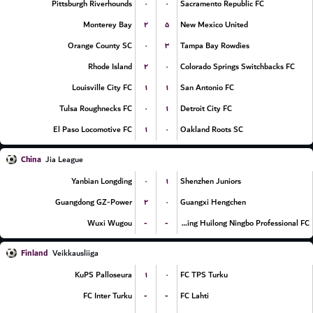
۰
۰
Pittsburgh Riverhounds
Sacramento Republic FC
۲
۵
Monterey Bay
New Mexico United
۰
۳
Orange County SC
Tampa Bay Rowdies
۲
۰
Rhode Island
Colorado Springs Switchbacks FC
۱
۱
Louisville City FC
San Antonio FC
۰
۱
Tulsa Roughnecks FC
Detroit City FC
۱
۰
El Paso Locomotive FC
Oakland Roots SC
China
Jia League
۰
۱
Yanbian Longding
Shenzhen Juniors
۲
۰
Guangdong GZ-Power
Guangxi Hengchen
-
-
Wuxi Wugou
Shanghai Jiading Huilong Ningbo Professional FC
Finland
Veikkausliiga
۱
۰
KuPS Palloseura
FC TPS Turku
-
-
FC Inter Turku
FC Lahti