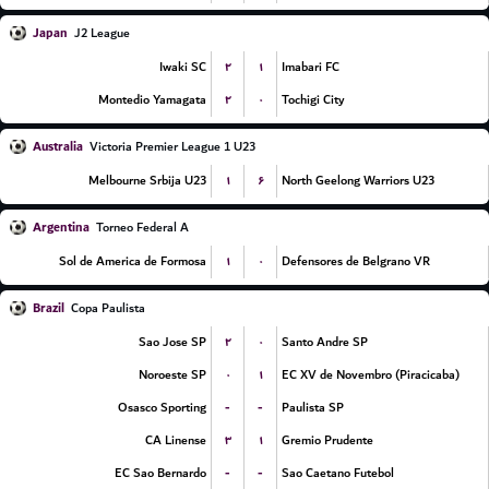
Japan
J2 League
۲
۱
Iwaki SC
Imabari FC
۲
۰
Montedio Yamagata
Tochigi City
Australia
Victoria Premier League 1 U23
۱
۶
Melbourne Srbija U23
North Geelong Warriors U23
Argentina
Torneo Federal A
۱
۰
Sol de America de Formosa
Defensores de Belgrano VR
Brazil
Copa Paulista
۲
۰
Sao Jose SP
Santo Andre SP
۰
۱
Noroeste SP
EC XV de Novembro (Piracicaba)
-
-
Osasco Sporting
Paulista SP
۳
۱
CA Linense
Gremio Prudente
-
-
EC Sao Bernardo
Sao Caetano Futebol