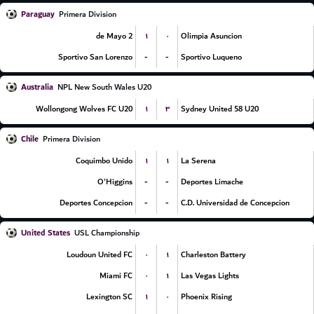
Paraguay
Primera Division
۱
۰
2 de Mayo
Olimpia Asuncion
-
-
Sportivo San Lorenzo
Sportivo Luqueno
Australia
NPL New South Wales U20
۱
۳
Wollongong Wolves FC U20
Sydney United 58 U20
Chile
Primera Division
۱
۱
Coquimbo Unido
La Serena
-
-
O'Higgins
Deportes Limache
-
-
Deportes Concepcion
C.D. Universidad de Concepcion
United States
USL Championship
۰
۱
Loudoun United FC
Charleston Battery
۰
۱
Miami FC
Las Vegas Lights
۱
۰
Lexington SC
Phoenix Rising