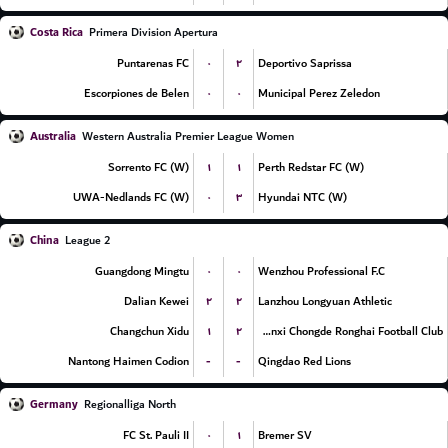
Costa Rica
Primera Division Apertura
۰
۲
Puntarenas FC
Deportivo Saprissa
۰
۰
Escorpiones de Belen
Municipal Perez Zeledon
Australia
Western Australia Premier League Women
۱
۱
Sorrento FC (W)
Perth Redstar FC (W)
۰
۳
UWA-Nedlands FC (W)
Hyundai NTC (W)
China
League 2
۰
۰
Guangdong Mingtu
Wenzhou Professional F.C
۲
۲
Dalian Kewei
Lanzhou Longyuan Athletic
۱
۲
Changchun Xidu
Shanxi Chongde Ronghai Football Club
-
-
Nantong Haimen Codion
Qingdao Red Lions
Germany
Regionalliga North
۰
۱
FC St. Pauli II
Bremer SV