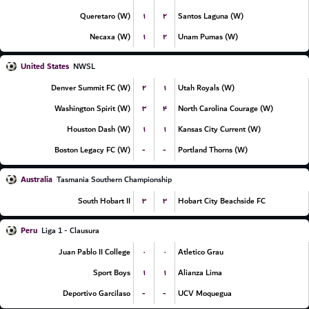
۱
۲
Queretaro (W)
Santos Laguna (W)
۱
۲
Necaxa (W)
Unam Pumas (W)
United States
NWSL
۲
۱
Denver Summit FC (W)
Utah Royals (W)
۳
۴
Washington Spirit (W)
North Carolina Courage (W)
۱
۱
Houston Dash (W)
Kansas City Current (W)
-
-
Boston Legacy FC (W)
Portland Thorns (W)
Australia
Tasmania Southern Championship
۳
۳
South Hobart II
Hobart City Beachside FC
Peru
Liga 1 - Clausura
۰
۰
Juan Pablo II College
Atletico Grau
۱
۱
Sport Boys
Alianza Lima
-
-
Deportivo Garcilaso
UCV Moquegua