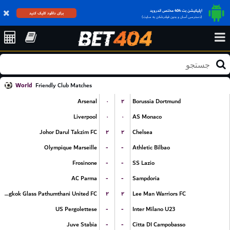
اپلیکیشن بت 404 مختص اندروید
برای دانلود کلیک کنید
(دسترسی آسان و بدون فیلترشکن به سایت)
World
Friendly Club Matches
۰
۲
Arsenal
Borussia Dortmund
۰
۰
Liverpool
AS Monaco
۲
۲
Johor Darul Takzim FC
Chelsea
-
-
Olympique Marseille
Athletic Bilbao
-
-
Frosinone
SS Lazio
-
-
AC Parma
Sampdoria
۲
۲
Bangkok Glass Pathumthani United FC
Lee Man Warriors FC
-
-
US Pergolettese
Inter Milano U23
-
-
Juve Stabia
Citta DI Campobasso