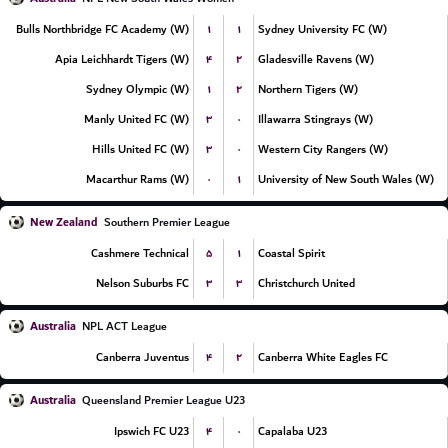
۱
۱
Bulls Northbridge FC Academy (W)
Sydney University FC (W)
۴
۲
Apia Leichhardt Tigers (W)
Gladesville Ravens (W)
۱
۲
Sydney Olympic (W)
Northern Tigers (W)
۳
۰
Manly United FC (W)
Illawarra Stingrays (W)
۳
۰
Hills United FC (W)
Western City Rangers (W)
۰
۱
Macarthur Rams (W)
University of New South Wales (W)
New Zealand
Southern Premier League
۵
۱
Cashmere Technical
Coastal Spirit
۳
۳
Nelson Suburbs FC
Christchurch United
Australia
NPL ACT League
۴
۲
Canberra Juventus
Canberra White Eagles FC
Australia
Queensland Premier League U23
۴
۰
Ipswich FC U23
Capalaba U23