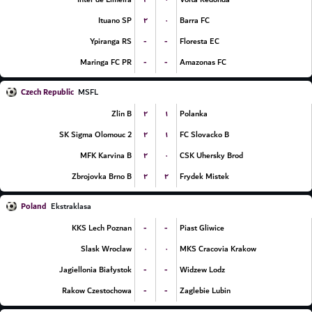
۲
۰
Ituano SP
Barra FC
-
-
Ypiranga RS
Floresta EC
-
-
Maringa FC PR
Amazonas FC
Czech Republic
MSFL
۲
۱
Zlin B
Polanka
۲
۱
SK Sigma Olomouc 2
FC Slovacko B
۲
۰
MFK Karvina B
CSK Uhersky Brod
۲
۲
Zbrojovka Brno B
Frydek Mistek
Poland
Ekstraklasa
-
-
KKS Lech Poznan
Piast Gliwice
۰
۰
Slask Wroclaw
MKS Cracovia Krakow
-
-
Jagiellonia Białystok
Widzew Lodz
-
-
Rakow Czestochowa
Zaglebie Lubin