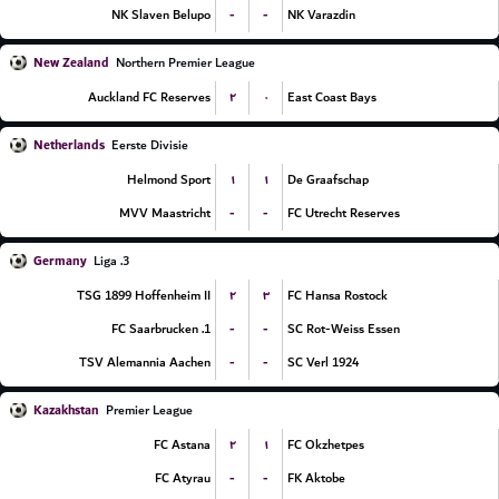
-
-
NK Slaven Belupo
NK Varazdin
New Zealand
Northern Premier League
۲
۰
Auckland FC Reserves
East Coast Bays
Netherlands
Eerste Divisie
۱
۱
Helmond Sport
De Graafschap
-
-
MVV Maastricht
FC Utrecht Reserves
Germany
3. Liga
۲
۳
TSG 1899 Hoffenheim II
FC Hansa Rostock
-
-
1. FC Saarbrucken
SC Rot-Weiss Essen
-
-
TSV Alemannia Aachen
SC Verl 1924
Kazakhstan
Premier League
۲
۱
FC Astana
FC Okzhetpes
-
-
FC Atyrau
FK Aktobe