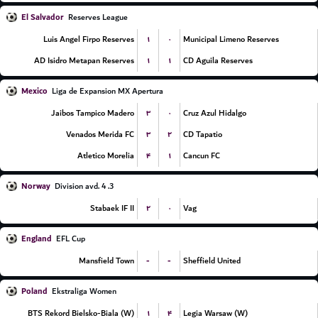
El Salvador
Reserves League
۱
۰
Luis Angel Firpo Reserves
Municipal Limeno Reserves
۱
۱
AD Isidro Metapan Reserves
CD Aguila Reserves
Mexico
Liga de Expansion MX Apertura
۳
۰
Jaibos Tampico Madero
Cruz Azul Hidalgo
۳
۲
Venados Merida FC
CD Tapatio
۴
۱
Atletico Morelia
Cancun FC
Norway
3. Division avd. 4
۲
۰
Stabaek IF II
Vag
England
EFL Cup
-
-
Mansfield Town
Sheffield United
Poland
Ekstraliga Women
۱
۴
BTS Rekord Bielsko-Biala (W)
Legia Warsaw (W)