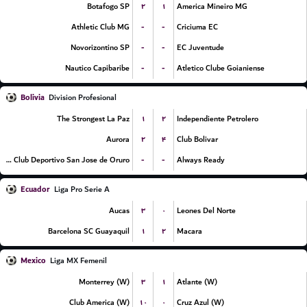
۲
۱
Botafogo SP
America Mineiro MG
-
-
Athletic Club MG
Criciuma EC
-
-
Novorizontino SP
EC Juventude
-
-
Nautico Capibaribe
Atletico Clube Goianiense
Bolivia
Division Profesional
۱
۲
The Strongest La Paz
Independiente Petrolero
۲
۴
Aurora
Club Bolivar
-
-
GV Club Deportivo San Jose de Oruro
Always Ready
Ecuador
Liga Pro Serie A
۳
۰
Aucas
Leones Del Norte
۱
۲
Barcelona SC Guayaquil
Macara
Mexico
Liga MX Femenil
۳
۱
Monterrey (W)
Atlante (W)
۱۰
۰
Club America (W)
Cruz Azul (W)