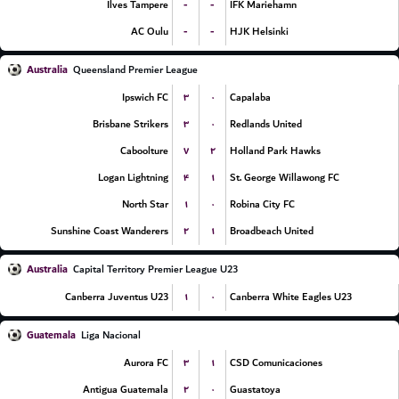
-
-
Ilves Tampere
IFK Mariehamn
-
-
AC Oulu
HJK Helsinki
Australia
Queensland Premier League
۳
۰
Ipswich FC
Capalaba
۳
۰
Brisbane Strikers
Redlands United
۷
۲
Caboolture
Holland Park Hawks
۴
۱
Logan Lightning
St. George Willawong FC
۱
۰
North Star
Robina City FC
۲
۱
Sunshine Coast Wanderers
Broadbeach United
Australia
Capital Territory Premier League U23
۱
۰
Canberra Juventus U23
Canberra White Eagles U23
Guatemala
Liga Nacional
۳
۱
Aurora FC
CSD Comunicaciones
۲
۰
Antigua Guatemala
Guastatoya