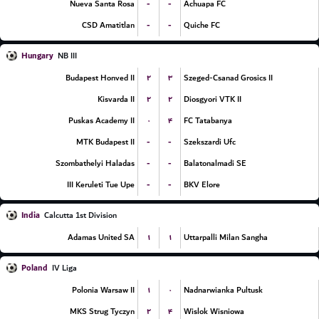
-
-
Nueva Santa Rosa
Achuapa FC
-
-
CSD Amatitlan
Quiche FC
Hungary
NB III
۲
۳
Budapest Honved II
Szeged-Csanad Grosics II
۲
۲
Kisvarda II
Diosgyori VTK II
۰
۴
Puskas Academy II
FC Tatabanya
-
-
MTK Budapest II
Szekszardi Ufc
-
-
Szombathelyi Haladas
Balatonalmadi SE
-
-
III Keruleti Tue Upe
BKV Elore
India
Calcutta 1st Division
۱
۱
Adamas United SA
Uttarpalli Milan Sangha
Poland
IV Liga
۱
۰
Polonia Warsaw II
Nadnarwianka Pultusk
۲
۴
MKS Strug Tyczyn
Wislok Wisniowa