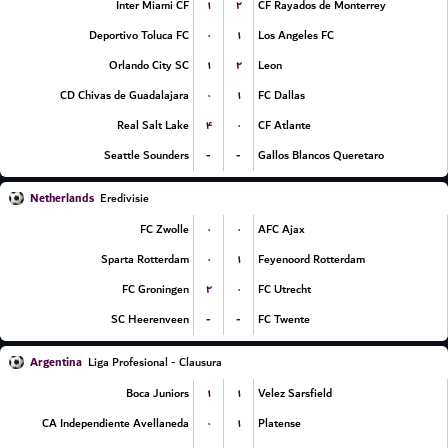
۱
۲
Inter Miami CF
CF Rayados de Monterrey
۰
۱
Deportivo Toluca FC
Los Angeles FC
۱
۲
Orlando City SC
Leon
۰
۱
CD Chivas de Guadalajara
FC Dallas
۴
۰
Real Salt Lake
CF Atlante
-
-
Seattle Sounders
Gallos Blancos Queretaro
Netherlands
Eredivisie
۰
۰
FC Zwolle
AFC Ajax
۰
۱
Sparta Rotterdam
Feyenoord Rotterdam
۲
۰
FC Groningen
FC Utrecht
-
-
SC Heerenveen
FC Twente
Argentina
Liga Profesional - Clausura
۱
۱
Boca Juniors
Velez Sarsfield
۰
۱
CA Independiente Avellaneda
Platense