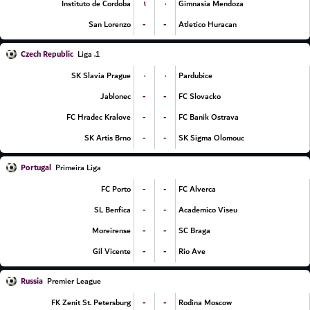
۱
۰
Instituto de Cordoba
Gimnasia Mendoza
-
-
San Lorenzo
Atletico Huracan
Czech Republic
1. Liga
۰
۰
SK Slavia Prague
Pardubice
-
-
Jablonec
FC Slovacko
-
-
FC Hradec Kralove
FC Banik Ostrava
-
-
SK Artis Brno
SK Sigma Olomouc
Portugal
Primeira Liga
-
-
FC Porto
FC Alverca
-
-
SL Benfica
Academico Viseu
-
-
Moreirense
SC Braga
-
-
Gil Vicente
Rio Ave
Russia
Premier League
-
-
FK Zenit St. Petersburg
Rodina Moscow