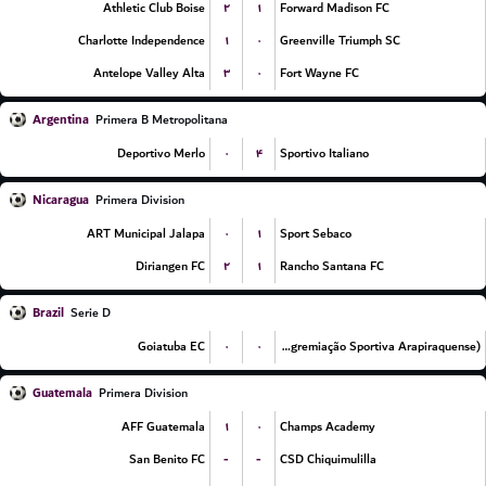
۲
۱
Athletic Club Boise
Forward Madison FC
۱
۰
Charlotte Independence
Greenville Triumph SC
۳
۰
Antelope Valley Alta
Fort Wayne FC
Argentina
Primera B Metropolitana
۰
۴
Deportivo Merlo
Sportivo Italiano
Nicaragua
Primera Division
۰
۱
ART Municipal Jalapa
Sport Sebaco
۲
۱
Diriangen FC
Rancho Santana FC
Brazil
Serie D
۰
۰
Goiatuba EC
ASA (Agremiação Sportiva Arapiraquense)
Guatemala
Primera Division
۱
۰
AFF Guatemala
Champs Academy
-
-
San Benito FC
CSD Chiquimulilla