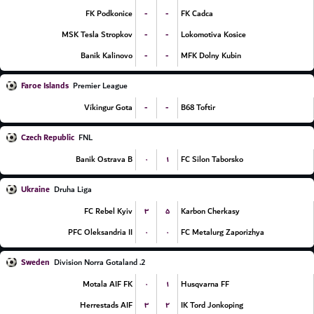
-
-
FK Podkonice
FK Cadca
-
-
MSK Tesla Stropkov
Lokomotiva Kosice
-
-
Banik Kalinovo
MFK Dolny Kubin
Faroe Islands
Premier League
-
-
Víkingur Gota
B68 Toftir
Czech Republic
FNL
۰
۱
Banik Ostrava B
FC Silon Taborsko
Ukraine
Druha Liga
۳
۵
FC Rebel Kyiv
Karbon Cherkasy
۰
۰
PFC Oleksandria II
FC Metalurg Zaporizhya
Sweden
2. Division Norra Gotaland
۰
۱
Motala AIF FK
Husqvarna FF
۳
۲
Herrestads AIF
IK Tord Jonkoping