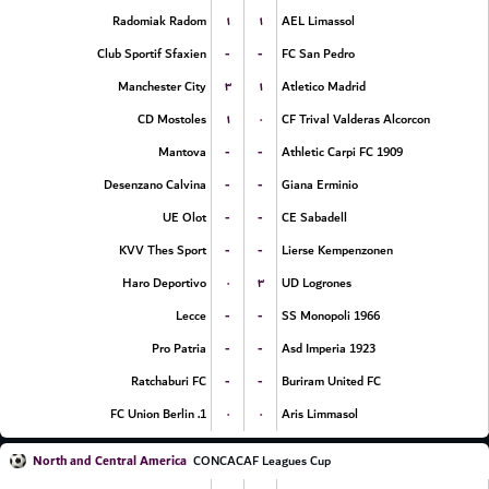
۱
۱
Radomiak Radom
AEL Limassol
-
-
Club Sportif Sfaxien
FC San Pedro
۳
۱
Manchester City
Atletico Madrid
۱
۰
CD Mostoles
CF Trival Valderas Alcorcon
-
-
Mantova
Athletic Carpi FC 1909
-
-
Desenzano Calvina
Giana Erminio
-
-
UE Olot
CE Sabadell
-
-
KVV Thes Sport
Lierse Kempenzonen
۰
۳
Haro Deportivo
UD Logrones
-
-
Lecce
SS Monopoli 1966
-
-
Pro Patria
Asd Imperia 1923
-
-
Ratchaburi FC
Buriram United FC
۰
۰
1. FC Union Berlin
Aris Limmasol
North and Central America
CONCACAF Leagues Cup