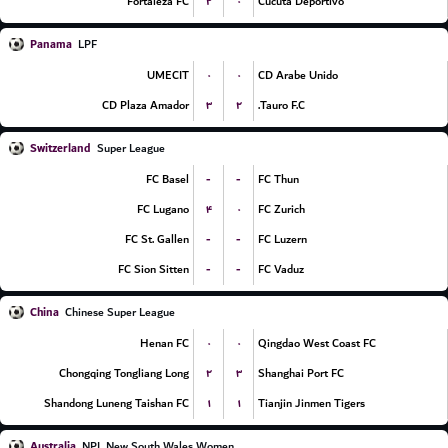
۲
۰
Fortaleza FC
Cucuta Deportivo
Panama
LPF
۰
۰
UMECIT
CD Arabe Unido
۳
۲
CD Plaza Amador
Tauro F.C.
Switzerland
Super League
-
-
FC Basel
FC Thun
۴
۰
FC Lugano
FC Zurich
-
-
FC St. Gallen
FC Luzern
-
-
FC Sion Sitten
FC Vaduz
China
Chinese Super League
۰
۰
Henan FC
Qingdao West Coast FC
۲
۳
Chongqing Tongliang Long
Shanghai Port FC
۱
۱
Shandong Luneng Taishan FC
Tianjin Jinmen Tigers
Australia
NPL New South Wales Women