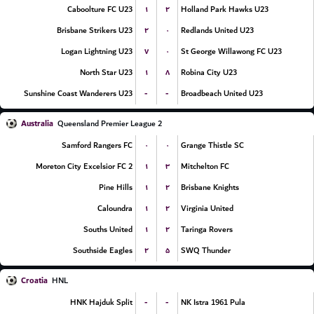
۱
۲
Caboolture FC U23
Holland Park Hawks U23
۲
۰
Brisbane Strikers U23
Redlands United U23
۷
۰
Logan Lightning U23
St George Willawong FC U23
۱
۸
North Star U23
Robina City U23
-
-
Sunshine Coast Wanderers U23
Broadbeach United U23
Australia
Queensland Premier League 2
۰
۰
Samford Rangers FC
Grange Thistle SC
۱
۳
Moreton City Excelsior FC 2
Mitchelton FC
۱
۲
Pine Hills
Brisbane Knights
۱
۲
Caloundra
Virginia United
۱
۲
Souths United
Taringa Rovers
۲
۵
Southside Eagles
SWQ Thunder
Croatia
HNL
-
-
HNK Hajduk Split
NK Istra 1961 Pula