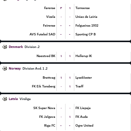
۲
۱
Farense
Torreense
۰
۰
Vizela
Uniao de Leiria
-
-
Feirense
Felgueiras 1932
-
-
AVS Futebol SAD
Sporting CP B
Denmark
2. Division
۱
۱
Naestved BK
Hellerup IK
Norway
2. Division Avd. 1
۱
۱
Brattvag
Lysekloster
۰
۱
FK Eik Tonsberg
Træff
Latvia
Virsliga
۰
۰
SK Super Nova
FK Liepaja
۰
۱
FK Jelgava
FK Auda
-
-
Riga FC
Ogre United