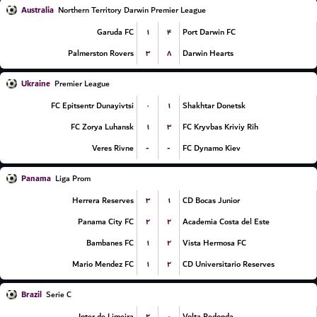
Australia
Northern Territory Darwin Premier League
۱
۴
Garuda FC
Port Darwin FC
۳
۸
Palmerston Rovers
Darwin Hearts
Ukraine
Premier League
۰
۱
FC Epitsentr Dunayivtsi
Shakhtar Donetsk
۱
۳
FC Zorya Luhansk
FC Kryvbas Kriviy Rih
-
-
Veres Rivne
FC Dynamo Kiev
Panama
Liga Prom
۳
۱
Herrera Reserves
CD Bocas Junior
۲
۲
Panama City FC
Academia Costa del Este
۱
۲
Bambanes FC
Vista Hermosa FC
۱
۲
Mario Mendez FC
CD Universitario Reserves
Brazil
Serie C
۲
۰
Inter de Limeira
Volta Redonda