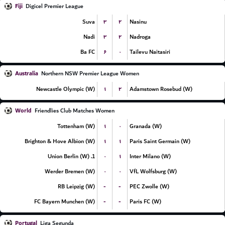
Fiji
Digicel Premier League
۳
۲
Suva
Nasinu
۳
۲
Nadi
Nadroga
۶
۰
Ba FC
Tailevu Naitasiri
Australia
Northern NSW Premier League Women
۱
۲
Newcastle Olympic (W)
Adamstown Rosebud (W)
World
Friendlies Club Matches Women
۱
۰
Tottenham (W)
Granada (W)
۱
۱
Brighton & Hove Albion (W)
Paris Saint Germain (W)
۰
۱
1. Union Berlin (W)
Inter Milano (W)
۰
۰
Werder Bremen (W)
VfL Wolfsburg (W)
-
-
RB Leipzig (W)
PEC Zwolle (W)
-
-
FC Bayern Munchen (W)
Paris FC (W)
Portugal
Liga Segunda