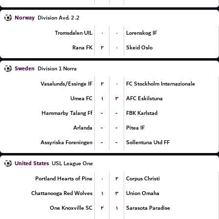
Norway
2. Division Avd. 2
۰
۰
Tromsdalen UIL
Lorenskog IF
۲
۰
Rana FK
Skeid Oslo
Sweden
Division 1 Norra
۲
۰
Vasalunds/Essinge IF
FC Stockholm Internazionale
۱
۳
Umea FC
AFC Eskilstuna
-
-
Hammarby Talang Ff
FBK Karlstad
-
-
Arlanda
Pitea IF
-
-
Assyriska Foreningen
Sollentuna Utd FF
United States
USL League One
۰
۲
Portland Hearts of Pine
Corpus Christi
۱
۳
Chattanooga Red Wolves
Union Omaha
۲
۱
One Knoxville SC
Sarasota Paradise