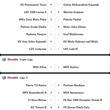
۳
۰
KS Pomorzanin Torun
Orleta Aleksandrow Kujawski
۲
۳
LKS 1926 Lomza II
Warmia Grajewo
۲
۰
Mlks Znicz Biala Piska
Polonia Paslek
۰
۶
Polonia Sroda Slaska
Moto-Jelcz Olawa
-
-
Radunia Stezyca
Gryf Wejherowo
۳
۰
KS Unia Solec Kujawski
KS Wisla Dobrzyn nad Wisla
-
-
LZS Justynow
LKS Lodz III
Slovakia
Super Liga
-
-
MSK Zilina
MFK Skalica
Slovakia
3. Liga
۰
۳
Slavia TU Kosice
Partizan Bardejov
۲
۱
MFK Ruzomberok B
MSK Namestovo
-
-
TJ Kovo Belusa
FK Dac 1904 Dunajska Streda B
۴
۲
AS Trencin B
FK Slovan Duslo Sala