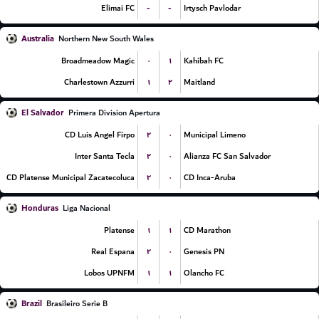
-
-
Elimai FC
Irtysch Pavlodar
Australia
Northern New South Wales
۰
۱
Broadmeadow Magic
Kahibah FC
۱
۲
Charlestown Azzurri
Maitland
El Salvador
Primera Division Apertura
۲
۰
CD Luis Angel Firpo
Municipal Limeno
۲
۰
Inter Santa Tecla
Alianza FC San Salvador
۲
۰
CD Platense Municipal Zacatecoluca
CD Inca-Aruba
Honduras
Liga Nacional
۱
۱
Platense
CD Marathon
۲
۰
Real Espana
Genesis PN
۱
۱
Lobos UPNFM
Olancho FC
Brazil
Brasileiro Serie B