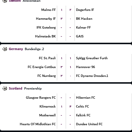
Sweden
Allsvenskan
۱
۲
Malmo FF
Degerfors IF
۳
۰
Hammarby IF
BK Hacken
-
-
IFK Goteborg
Kalmar FF
-
-
Halmstads BK
GAIS
Germany
2. Bundesliga
۱
۱
FC St. Pauli
SpVgg Greuther Furth
۳
۱
FC Energie Cottbus
Hannover 96
۳
۰
FC Nurnberg
1.FC Dynamo Dresden
Scotland
Premiership
-
-
Glasgow Rangers FC
Hibernian FC
۱
۴
Kilmarnock
Celtic FC
-
-
Motherwell
Falkirk FC
-
-
Hearts Of Midlothian FC
Dundee United FC