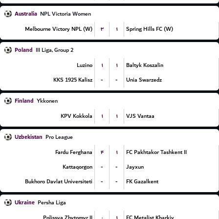
Australia
NPL Victoria Women
۳
۱
Melbourne Victory NPL (W)
Spring Hills FC (W)
Poland
III Liga, Group 2
۱
۱
Luzino
Baltyk Koszalin
-
-
KKS 1925 Kalisz
Unia Swarzedz
Finland
Ykkonen
۱
۱
KPV Kokkola
VJS Vantaa
Uzbekistan
Pro League
۴
۱
Fardu Ferghana
FC Pakhtakor Tashkent II
-
-
Kattaqorgon
Jayxun
-
-
Bukhoro Davlat Universiteti
FK Gazalkent
Ukraine
Persha Liga
۰
۱
Polissya Zhytomyr II
FC Metalist Kharkiv