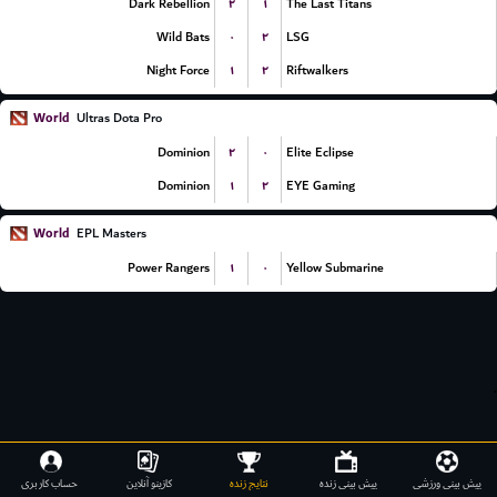
۲
۱
Dark Rebellion
The Last Titans
۰
۲
Wild Bats
LSG
۱
۲
Night Force
Riftwalkers
World
Ultras Dota Pro
۲
۰
Dominion
Elite Eclipse
۱
۲
Dominion
EYE Gaming
World
EPL Masters
۱
۰
Power Rangers
Yellow Submarine
.
پیش بینی ورزشی
پیش بینی زنده
نتایج زنده
کازینو آنلاین
حساب کاربری