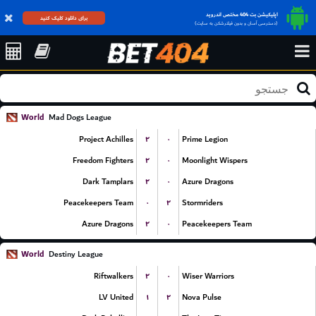
اپلیکیشن بت 404 مختص اندروید
برای دانلود کلیک کنید
(دسترسی آسان و بدون فیلترشکن به سایت)
World
Mad Dogs League
۲
۰
Project Achilles
Prime Legion
۲
۰
Freedom Fighters
Moonlight Wispers
۲
۰
Dark Tamplars
Azure Dragons
۰
۲
Peacekeepers Team
Stormriders
۲
۰
Azure Dragons
Peacekeepers Team
World
Destiny League
۲
۰
Riftwalkers
Wiser Warriors
۱
۲
LV United
Nova Pulse