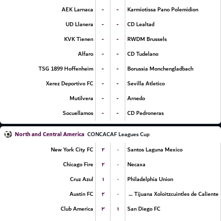
-
-
AEK Larnaca
Karmiotissa Pano Polemidion
-
-
UD Llanera
CD Lealtad
-
-
KVK Tienen
RWDM Brussels
-
-
Alfaro
CD Tudelano
-
-
TSG 1899 Hoffenheim
Borussia Monchengladbach
-
-
Xerez Deportivo FC
Sevilla Atletico
-
-
Mutilvera
Arnedo
-
-
Socuellamos
CD Pedroneras
North and Central America
CONCACAF Leagues Cup
۲
۰
New York City FC
Santos Laguna Mexico
۲
۰
Chicago Fire
Necaxa
۱
۰
Cruz Azul
Philadelphia Union
۲
۰
Austin FC
Club Tijuana Xoloitzcuintles de Caliente
۳
۱
Club America
San Diego FC