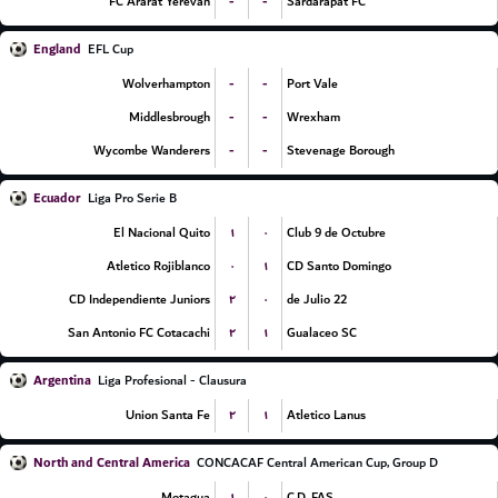
-
-
FC Ararat Yerevan
Sardarapat FC
England
EFL Cup
-
-
Wolverhampton
Port Vale
-
-
Middlesbrough
Wrexham
-
-
Wycombe Wanderers
Stevenage Borough
Ecuador
Liga Pro Serie B
۱
۰
El Nacional Quito
Club 9 de Octubre
۰
۱
Atletico Rojiblanco
CD Santo Domingo
۲
۰
CD Independiente Juniors
22 de Julio
۲
۱
San Antonio FC Cotacachi
Gualaceo SC
Argentina
Liga Profesional - Clausura
۲
۱
Union Santa Fe
Atletico Lanus
North and Central America
CONCACAF Central American Cup, Group D
۱
۰
Motagua
C.D. FAS