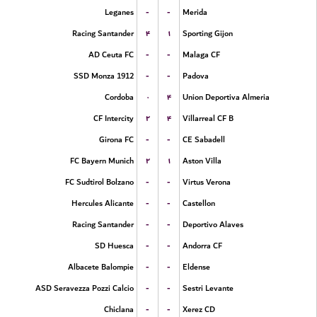
-
-
Leganes
Merida
۴
۱
Racing Santander
Sporting Gijon
-
-
AD Ceuta FC
Malaga CF
-
-
SSD Monza 1912
Padova
۰
۴
Cordoba
Union Deportiva Almeria
۲
۴
CF Intercity
Villarreal CF B
-
-
Girona FC
CE Sabadell
۲
۱
FC Bayern Munich
Aston Villa
-
-
FC Sudtirol Bolzano
Virtus Verona
-
-
Hercules Alicante
Castellon
-
-
Racing Santander
Deportivo Alaves
-
-
SD Huesca
Andorra CF
-
-
Albacete Balompie
Eldense
-
-
ASD Seravezza Pozzi Calcio
Sestri Levante
-
-
Chiclana
Xerez CD