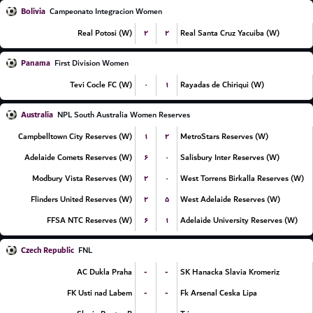
Bolivia
Campeonato Integracion Women
۲
۲
Real Potosi (W)
Real Santa Cruz Yacuiba (W)
Panama
First Division Women
۰
۱
Tevi Cocle FC (W)
Rayadas de Chiriqui (W)
Australia
NPL South Australia Women Reserves
۱
۲
Campbelltown City Reserves (W)
MetroStars Reserves (W)
۶
۰
Adelaide Comets Reserves (W)
Salisbury Inter Reserves (W)
۲
۰
Modbury Vista Reserves (W)
West Torrens Birkalla Reserves (W)
۲
۵
Flinders United Reserves (W)
West Adelaide Reserves (W)
۶
۱
FFSA NTC Reserves (W)
Adelaide University Reserves (W)
Czech Republic
FNL
-
-
AC Dukla Praha
SK Hanacka Slavia Kromeriz
-
-
FK Usti nad Labem
Fk Arsenal Ceska Lipa