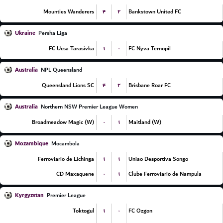
۴
۲
Mounties Wanderers
Bankstown United FC
Ukraine
Persha Liga
۱
۰
FC Ucsa Tarasivka
FC Nyva Ternopil
Australia
NPL Queensland
۴
۲
Queensland Lions SC
Brisbane Roar FC
Australia
Northern NSW Premier League Women
۰
۱
Broadmeadow Magic (W)
Maitland (W)
Mozambique
Mocambola
۱
۱
Ferroviario de Lichinga
Uniao Desportiva Songo
۰
۱
CD Maxaquene
Clube Ferroviario de Nampula
Kyrgyzstan
Premier League
۱
۰
Toktogul
FC Ozgon