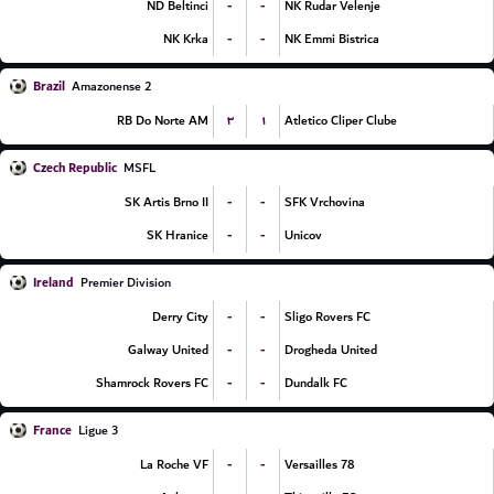
-
-
ND Beltinci
NK Rudar Velenje
-
-
NK Krka
NK Emmi Bistrica
Brazil
Amazonense 2
۳
۱
RB Do Norte AM
Atletico Cliper Clube
Czech Republic
MSFL
-
-
SK Artis Brno II
SFK Vrchovina
-
-
SK Hranice
Unicov
Ireland
Premier Division
-
-
Derry City
Sligo Rovers FC
-
-
Galway United
Drogheda United
-
-
Shamrock Rovers FC
Dundalk FC
France
Ligue 3
-
-
La Roche VF
Versailles 78