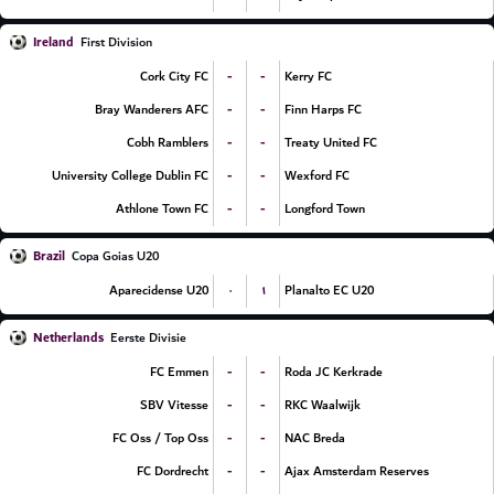
Ireland
First Division
-
-
Cork City FC
Kerry FC
-
-
Bray Wanderers AFC
Finn Harps FC
-
-
Cobh Ramblers
Treaty United FC
-
-
University College Dublin FC
Wexford FC
-
-
Athlone Town FC
Longford Town
Brazil
Copa Goias U20
۰
۱
Aparecidense U20
Planalto EC U20
Netherlands
Eerste Divisie
-
-
FC Emmen
Roda JC Kerkrade
-
-
SBV Vitesse
RKC Waalwijk
-
-
FC Oss / Top Oss
NAC Breda
-
-
FC Dordrecht
Ajax Amsterdam Reserves