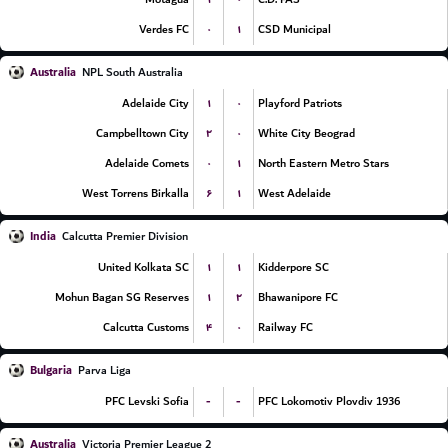
۰
۱
Verdes FC
CSD Municipal
Australia
NPL South Australia
۱
۰
Adelaide City
Playford Patriots
۲
۰
Campbelltown City
White City Beograd
۰
۱
Adelaide Comets
North Eastern Metro Stars
۶
۱
West Torrens Birkalla
West Adelaide
India
Calcutta Premier Division
۱
۱
United Kolkata SC
Kidderpore SC
۱
۲
Mohun Bagan SG Reserves
Bhawanipore FC
۴
۰
Calcutta Customs
Railway FC
Bulgaria
Parva Liga
-
-
PFC Levski Sofia
PFC Lokomotiv Plovdiv 1936
Australia
Victoria Premier League 2