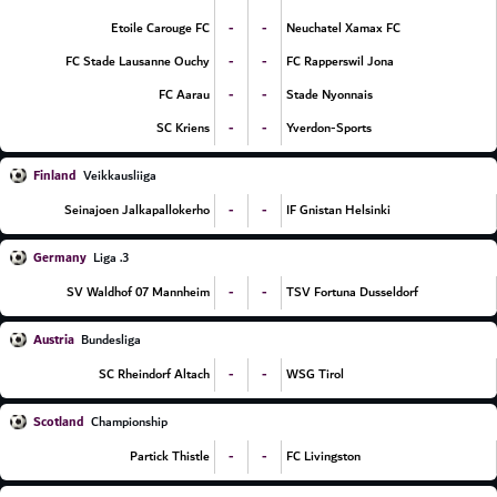
-
-
Etoile Carouge FC
Neuchatel Xamax FC
-
-
FC Stade Lausanne Ouchy
FC Rapperswil Jona
-
-
FC Aarau
Stade Nyonnais
-
-
SC Kriens
Yverdon-Sports
Finland
Veikkausliiga
-
-
Seinajoen Jalkapallokerho
IF Gnistan Helsinki
Germany
3. Liga
-
-
SV Waldhof 07 Mannheim
TSV Fortuna Dusseldorf
Austria
Bundesliga
-
-
SC Rheindorf Altach
WSG Tirol
Scotland
Championship
-
-
Partick Thistle
FC Livingston