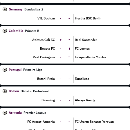
Germany
2. Bundesliga
-
-
VfL Bochum
Hertha BSC Berlin
Colombia
Primera B
۲
۲
Atletico Cali F.C.
Real Santander
۰
۱
Bogota FC
FC Leones
۰
۲
Real Cartagena
Independiente Yumbo
Portugal
Primeira Liga
-
-
Estoril Praia
Famalicao
Bolivia
Division Profesional
۰
۰
Blooming
Always Ready
Armenia
Premier League
-
-
FC Ararat-Armenia
FC Urartu Banants Yerevan