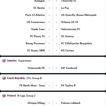
-
-
Aubagne
Thionville FC
-
-
SC Bastia
Le Puy
-
-
Paris 13 Atletico
US Quevilly-Rouen Métropole
-
-
US Concarneau
Orleans US 45
-
-
Stade Caen
Valenciennes FC
-
-
FC Fleury 91
SC Amiens
-
-
Bourg-Peronnas
FC Villefranche Beaujolais
-
-
FC Rouen 1899
AS Cannes
Sweden
Superettan
-
-
Ostersunds FK
GIF Sundsvall
Czech Republic
CFL, Group B
-
-
FK Banik Most - Sous
FK Teplice B
Poland
III Liga, Group 1
-
-
Olimpia Elblag
Polonia Lidzbark