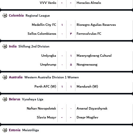
-
-
VVV Venlo
Heracles Almelo
Colombia
Regional League
۱
۰
Medellin City FC
Rionegro Aguilas Reserves
۰
۴
Sellos Colombianos
Ferrovalvulas FC
India
Shillong 2nd Division
۰
۱
Umlyngka
Mawryngkneng Cultural
۰
۵
Umphrump
Nongmensong
Australia
Western Australia Division 1 Women
۱
۱
Perth AFC (W)
Mandurah (W)
Belarus
Vysshaya Liga
۰
۰
Naftan Novopolotsk
Arsenal Dzyarzhynsk
-
-
Slavia Mozyr
Dnepr Mogilev
Estonia
Meistriliiga