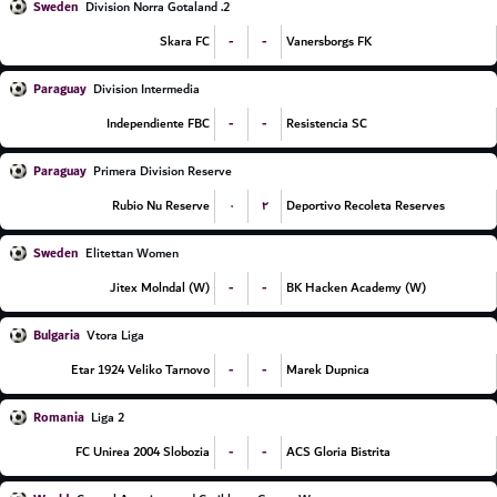
Sweden
2. Division Norra Gotaland
-
-
Skara FC
Vanersborgs FK
Paraguay
Division Intermedia
-
-
Independiente FBC
Resistencia SC
Paraguay
Primera Division Reserve
۰
۲
Rubio Nu Reserve
Deportivo Recoleta Reserves
Sweden
Elitettan Women
-
-
Jitex Molndal (W)
BK Hacken Academy (W)
Bulgaria
Vtora Liga
-
-
Etar 1924 Veliko Tarnovo
Marek Dupnica
Romania
Liga 2
-
-
FC Unirea 2004 Slobozia
ACS Gloria Bistrita