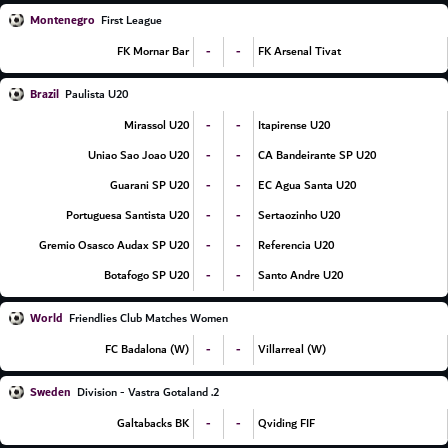
Montenegro
First League
-
-
FK Mornar Bar
FK Arsenal Tivat
Brazil
Paulista U20
-
-
Mirassol U20
Itapirense U20
-
-
Uniao Sao Joao U20
CA Bandeirante SP U20
-
-
Guarani SP U20
EC Agua Santa U20
-
-
Portuguesa Santista U20
Sertaozinho U20
-
-
Gremio Osasco Audax SP U20
Referencia U20
-
-
Botafogo SP U20
Santo Andre U20
World
Friendlies Club Matches Women
-
-
FC Badalona (W)
Villarreal (W)
Sweden
2. Division - Vastra Gotaland
-
-
Galtabacks BK
Qviding FIF