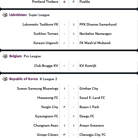
۵
۲
Portland Timbers
Puebla
Uzbekistan
Super League
۰
۱
Lokomotiv Tashkent FK
PFK Dinamo Samarkand
۰
۱
Surkhon Termez
Navbahor Namangan
-
-
Xorazm Urganch
FK Mash'al Mubarek
Belgium
Pro League
-
-
Club Brugge KV
KV Kortrijk
Republic of Korea
K-League 2
۱
۰
Suwon Samsung Bluewings
Gimhae City
۰
۰
Hwaseong FC
Seoul E-Land FC
۲
۰
Yongin City
Busan I. Park
۰
۱
Gyeongnam FC
Daegu FC
۱
۱
Chungnam Asan
Ansan Greeners
۳
۰
Gimpo Citizen
Cheongju City FC