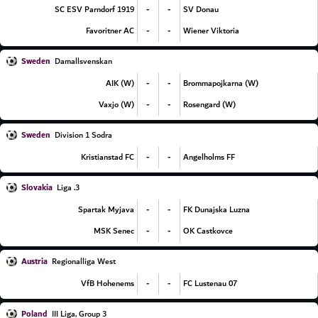
-
-
SC ESV Parndorf 1919
SV Donau
-
-
Favoritner AC
Wiener Viktoria
Sweden
Damallsvenskan
-
-
AIK (W)
Brommapojkarna (W)
-
-
Vaxjo (W)
Rosengard (W)
Sweden
Division 1 Sodra
-
-
Kristianstad FC
Angelholms FF
Slovakia
3. Liga
-
-
Spartak Myjava
FK Dunajska Luzna
-
-
MSK Senec
OK Castkovce
Austria
Regionalliga West
-
-
VfB Hohenems
FC Lustenau 07
Poland
III Liga, Group 3