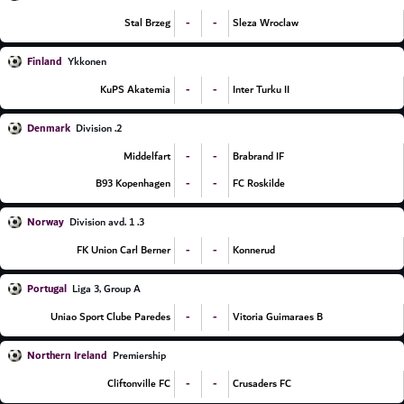
-
-
Stal Brzeg
Sleza Wroclaw
Finland
Ykkonen
-
-
KuPS Akatemia
Inter Turku II
Denmark
2. Division
-
-
Middelfart
Brabrand IF
-
-
B93 Kopenhagen
FC Roskilde
Norway
3. Division avd. 1
-
-
FK Union Carl Berner
Konnerud
Portugal
Liga 3, Group A
-
-
Uniao Sport Clube Paredes
Vitoria Guimaraes B
Northern Ireland
Premiership
-
-
Cliftonville FC
Crusaders FC