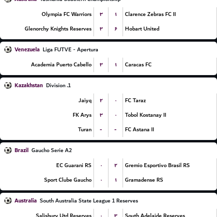
۳
۱
Olympia FC Warriors
Clarence Zebras FC II
۳
۶
Glenorchy Knights Reserves
Hobart United
Venezuela
Liga FUTVE - Apertura
۳
۱
Academia Puerto Cabello
Caracas FC
Kazakhstan
1. Division
۲
۰
Jaiyq
FC Taraz
۳
۰
FK Arys
Tobol Kostanay II
-
-
Turan
FC Astana II
Brazil
Gaucho Serie A2
۰
۲
EC Guarani RS
Gremio Esportivo Brasil RS
۰
۱
Sport Clube Gaucho
Gramadense RS
Australia
South Australia State League 1 Reserves
۰
۳
Salisbury Utd Reserves
South Adelaide Reserves