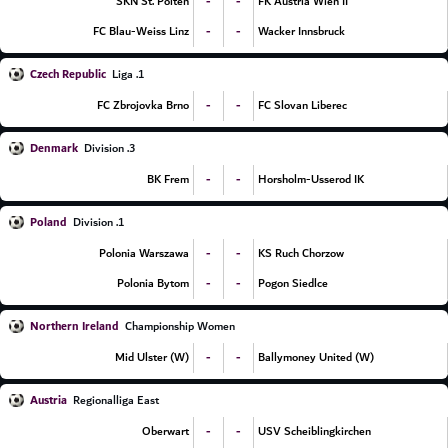
-
-
SKN St. Polten
FK Austria Wien II
-
-
FC Blau-Weiss Linz
Wacker Innsbruck
Czech Republic
1. Liga
-
-
FC Zbrojovka Brno
FC Slovan Liberec
Denmark
3. Division
-
-
BK Frem
Horsholm-Usserod IK
Poland
1. Division
-
-
Polonia Warszawa
KS Ruch Chorzow
-
-
Polonia Bytom
Pogon Siedlce
Northern Ireland
Championship Women
-
-
Mid Ulster (W)
Ballymoney United (W)
Austria
Regionalliga East
-
-
Oberwart
USV Scheiblingkirchen