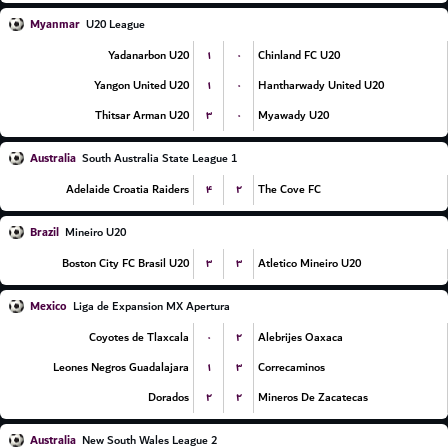
Myanmar
U20 League
۱
۰
Yadanarbon U20
Chinland FC U20
۱
۰
Yangon United U20
Hantharwady United U20
۳
۰
Thitsar Arman U20
Myawady U20
Australia
South Australia State League 1
۴
۲
Adelaide Croatia Raiders
The Cove FC
Brazil
Mineiro U20
۳
۳
Boston City FC Brasil U20
Atletico Mineiro U20
Mexico
Liga de Expansion MX Apertura
۰
۲
Coyotes de Tlaxcala
Alebrijes Oaxaca
۱
۳
Leones Negros Guadalajara
Correcaminos
۲
۲
Dorados
Mineros De Zacatecas
Australia
New South Wales League 2