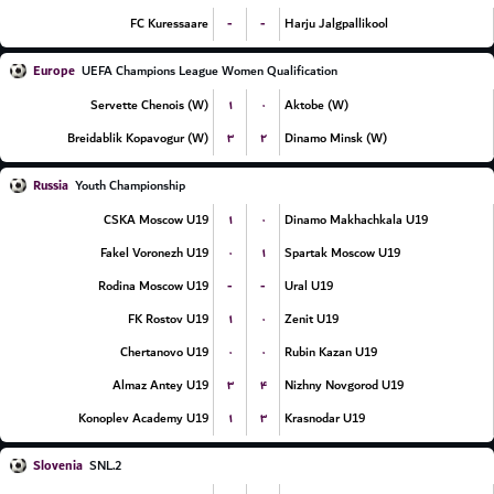
-
-
FC Kuressaare
Harju Jalgpallikool
Europe
UEFA Champions League Women Qualification
۱
۰
Servette Chenois (W)
Aktobe (W)
۳
۲
Breidablik Kopavogur (W)
Dinamo Minsk (W)
Russia
Youth Championship
۱
۰
CSKA Moscow U19
Dinamo Makhachkala U19
۰
۱
Fakel Voronezh U19
Spartak Moscow U19
-
-
Rodina Moscow U19
Ural U19
۱
۰
FK Rostov U19
Zenit U19
۰
۰
Chertanovo U19
Rubin Kazan U19
۳
۴
Almaz Antey U19
Nizhny Novgorod U19
۱
۳
Konoplev Academy U19
Krasnodar U19
Slovenia
2.SNL