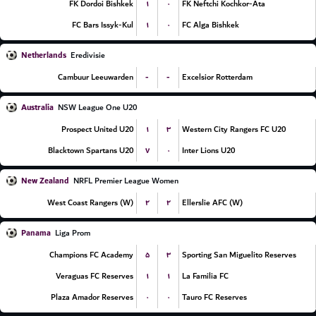
۱
۰
FK Dordoi Bishkek
FK Neftchi Kochkor-Ata
۱
۰
FC Bars Issyk-Kul
FC Alga Bishkek
Netherlands
Eredivisie
-
-
Cambuur Leeuwarden
Excelsior Rotterdam
Australia
NSW League One U20
۱
۳
Prospect United U20
Western City Rangers FC U20
۷
۰
Blacktown Spartans U20
Inter Lions U20
New Zealand
NRFL Premier League Women
۲
۲
West Coast Rangers (W)
Ellerslie AFC (W)
Panama
Liga Prom
۵
۳
Champions FC Academy
Sporting San Miguelito Reserves
۱
۱
Veraguas FC Reserves
La Familia FC
۰
۰
Plaza Amador Reserves
Tauro FC Reserves