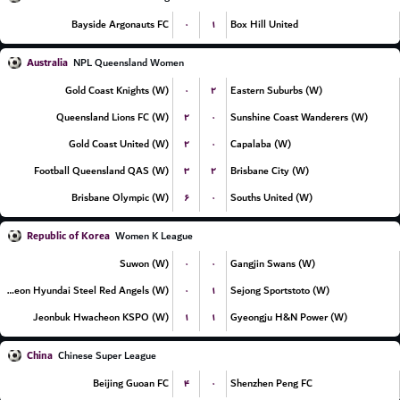
۰
۱
Bayside Argonauts FC
Box Hill United
Australia
NPL Queensland Women
۰
۲
Gold Coast Knights (W)
Eastern Suburbs (W)
۲
۰
Queensland Lions FC (W)
Sunshine Coast Wanderers (W)
۲
۰
Gold Coast United (W)
Capalaba (W)
۳
۲
Football Queensland QAS (W)
Brisbane City (W)
۶
۰
Brisbane Olympic (W)
Souths United (W)
Republic of Korea
Women K League
۰
۰
Suwon (W)
Gangjin Swans (W)
۰
۱
Incheon Hyundai Steel Red Angels (W)
Sejong Sportstoto (W)
۱
۱
Jeonbuk Hwacheon KSPO (W)
Gyeongju H&N Power (W)
China
Chinese Super League
۴
۰
Beijing Guoan FC
Shenzhen Peng FC