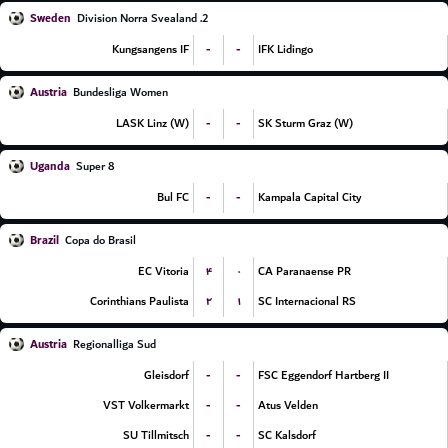
Sweden
2. Division Norra Svealand
-
-
Kungsangens IF
IFK Lidingo
Austria
Bundesliga Women
-
-
LASK Linz (W)
SK Sturm Graz (W)
Uganda
Super 8
-
-
Bul FC
Kampala Capital City
Brazil
Copa do Brasil
۴
۰
EC Vitoria
CA Paranaense PR
۲
۱
Corinthians Paulista
SC Internacional RS
Austria
Regionalliga Sud
-
-
Gleisdorf
FSC Eggendorf Hartberg II
-
-
VST Volkermarkt
Atus Velden
-
-
SU Tillmitsch
SC Kalsdorf