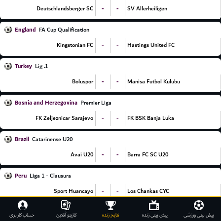
-
-
Deutschlandsberger SC
SV Allerheiligen
England
FA Cup Qualification
-
-
Kingstonian FC
Hastings United FC
Turkey
1. Lig
-
-
Boluspor
Manisa Futbol Kulubu
Bosnia and Herzegovina
Premier Liga
-
-
FK Zeljeznicar Sarajevo
FK BSK Banja Luka
Brazil
Catarinense U20
-
-
Avai U20
Barra FC SC U20
Peru
Liga 1 - Clausura
-
-
Sport Huancayo
Los Chankas CYC
-
-
Comerciantes Unidos
Cusco FC
پیش بینی ورزشی
پیش بینی زنده
نتایج زنده
کازینو آنلاین
حساب کاربری