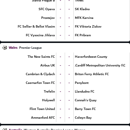
-
-
Slavia Prague B
Trinec
-
-
SFC Opava
SK Kladno
-
-
Prostejov
MFK Karvina
-
-
FC Sellier & Bellot Vlasim
FK Viktoria Zizkov
-
-
FC Vysocina Jihlava
FK Pribram
Wales
Premier League
-
-
The New Saints FC
Haverfordwest County
-
-
Airbus UK
Cardiff Metropolitan University F.C.
-
-
Cambrian & Clydach
Briton Ferry Athletic FC
-
-
Caernarfon Town FC
Penybont
-
-
Trefelin
Llandudno FC
-
-
Holywell
Connah's Quay
-
-
Flint Town United
Barry Town FC
-
-
Ammanford AFC
Colwyn Bay