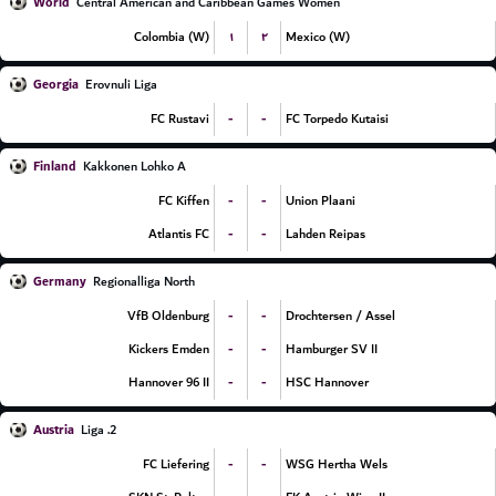
World
Central American and Caribbean Games Women
۱
۲
Colombia (W)
Mexico (W)
Georgia
Erovnuli Liga
-
-
FC Rustavi
FC Torpedo Kutaisi
Finland
Kakkonen Lohko A
-
-
FC Kiffen
Union Plaani
-
-
Atlantis FC
Lahden Reipas
Germany
Regionalliga North
-
-
VfB Oldenburg
Drochtersen / Assel
-
-
Kickers Emden
Hamburger SV II
-
-
Hannover 96 II
HSC Hannover
Austria
2. Liga
-
-
FC Liefering
WSG Hertha Wels