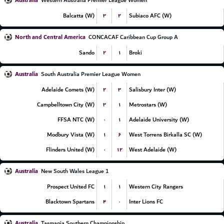
Australia
Western Australia Premier League Women
۳
۲
Balcatta (W)
Subiaco AFC (W)
North and Central America
CONCACAF Caribbean Cup Group A
۲
۱
Sando
Broki
Australia
South Australia Premier League Women
۲
۳
Adelaide Comets (W)
Salisbury Inter (W)
۳
۱
Campbelltown City (W)
Metrostars (W)
۰
۱
FFSA NTC (W)
Adelaide University (W)
۱
۶
Modbury Vista (W)
West Torrens Birkalla SC (W)
۰
۱۲
Flinders United (W)
West Adelaide (W)
Australia
New South Wales League 1
۱
۱
Prospect United FC
Western City Rangers
۴
۰
Blacktown Spartans
Inter Lions FC
Australia
Tasmania Southern Championship