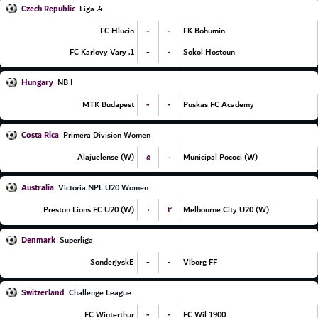
Czech Republic
4. Liga
-
-
FC Hlucin
FK Bohumin
-
-
1. FC Karlovy Vary
Sokol Hostoun
Hungary
NB I
-
-
MTK Budapest
Puskas FC Academy
Costa Rica
Primera Division Women
۵
۰
Alajuelense (W)
Municipal Pococi (W)
Australia
Victoria NPL U20 Women
۰
۲
Preston Lions FC U20 (W)
Melbourne City U20 (W)
Denmark
Superliga
-
-
SonderjyskE
Viborg FF
Switzerland
Challenge League
-
-
FC Winterthur
FC Wil 1900