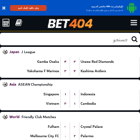
اپلیکیشن بت 404 مختص اندروید
برای دانلود کلیک کنید
(دسترسی آسان و بدون فیلترشکن به سایت)
Japan
J League
۴
۳
Gamba Osaka
Urawa Red Diamonds
۳
۴
Yokohama F Marinos
Kashima Antlers
Asia
ASEAN Championship
۱
۱
Singapore
Indonesia
۳
۱
Vietnam
Cambodia
World
Friendly Club Matches
-
-
Fulham
Crystal Palace
۰
۲
Melbourne City FC
Palermo