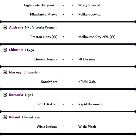
-
-
Jagiellonia Bialystok II
Wigry Suwalki
-
-
Mlawianka Mlawa
Pelikan Lowicz
Australia
NPL Victoria Women
۲
۰
Preston Lions (W)
Melbourne City NPL (W)
Lithuania
I Lyga
-
-
Lietava Jonava
FK Ekranas
Norway
Eliteserien
-
-
Sandefjord
KFUM Oslo
Romania
Liga I
-
-
FC UTA Arad
Rapid Bucuresti
Poland
Ekstraklasa
-
-
Wisla Krakow
Wisla Plock